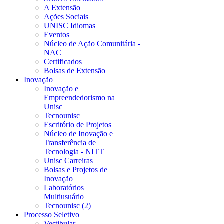
A Extensão
Ações Sociais
UNISC Idiomas
Eventos
Núcleo de Ação Comunitária -
NAC
Certificados
Bolsas de Extensão
Inovação
Inovação e
Empreendedorismo na
Unisc
Tecnounisc
Escritório de Projetos
Núcleo de Inovação e
Transferência de
Tecnologia - NITT
Unisc Carreiras
Bolsas e Projetos de
Inovação
Laboratórios
Multiusuário
Tecnounisc (2)
Processo Seletivo
Vestibular