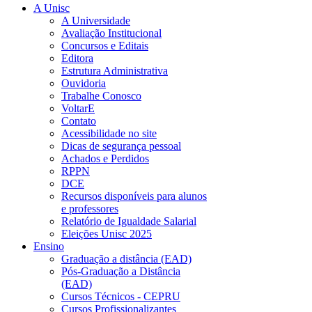
A Unisc
A Universidade
Avaliação Institucional
Concursos e Editais
Editora
Estrutura Administrativa
Ouvidoria
Trabalhe Conosco
VoltarE
Contato
Acessibilidade no site
Dicas de segurança pessoal
Achados e Perdidos
RPPN
DCE
Recursos disponíveis para alunos
e professores
Relatório de Igualdade Salarial
Eleições Unisc 2025
Ensino
Graduação a distância (EAD)
Pós-Graduação a Distância
(EAD)
Cursos Técnicos - CEPRU
Cursos Profissionalizantes