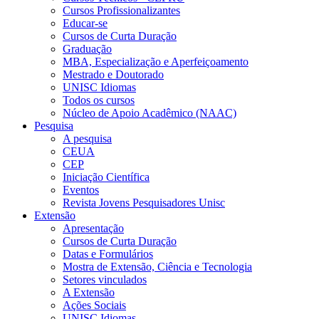
Cursos Profissionalizantes
Educar-se
Cursos de Curta Duração
Graduação
MBA, Especialização e Aperfeiçoamento
Mestrado e Doutorado
UNISC Idiomas
Todos os cursos
Núcleo de Apoio Acadêmico (NAAC)
Pesquisa
A pesquisa
CEUA
CEP
Iniciação Científica
Eventos
Revista Jovens Pesquisadores Unisc
Extensão
Apresentação
Cursos de Curta Duração
Datas e Formulários
Mostra de Extensão, Ciência e Tecnologia
Setores vinculados
A Extensão
Ações Sociais
UNISC Idiomas