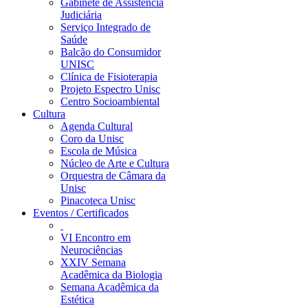
Gabinete de Assistência
Judiciária
Serviço Integrado de
Saúde
Balcão do Consumidor
UNISC
Clínica de Fisioterapia
Projeto Espectro Unisc
Centro Socioambiental
Cultura
Agenda Cultural
Coro da Unisc
Escola de Música
Núcleo de Arte e Cultura
Orquestra de Câmara da
Unisc
Pinacoteca Unisc
Eventos / Certificados
VI Encontro em
Neurociências
XXIV Semana
Acadêmica da Biologia
Semana Acadêmica da
Estética