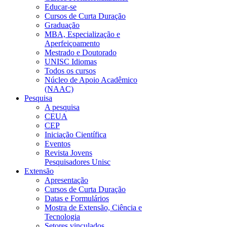
Educar-se
Cursos de Curta Duração
Graduação
MBA, Especialização e
Aperfeiçoamento
Mestrado e Doutorado
UNISC Idiomas
Todos os cursos
Núcleo de Apoio Acadêmico
(NAAC)
Pesquisa
A pesquisa
CEUA
CEP
Iniciação Científica
Eventos
Revista Jovens
Pesquisadores Unisc
Extensão
Apresentação
Cursos de Curta Duração
Datas e Formulários
Mostra de Extensão, Ciência e
Tecnologia
Setores vinculados