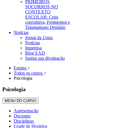
PRIMEIROS
SOCORROS NO
CONTEXTO
ESCOLAR: Crise
convulsiva, Ferimentos e
Traumatismo Dentário
Notícias
Jornal da Unisc
Notícias
Imprensa
Blog EAD
Sugira sua divulgação
Ensino
>
Todos os cursos
>
Psicologia
Psicologia
MENU DO CURSO
Apresentação
Docentes
Disciplinas
Grade de Horários