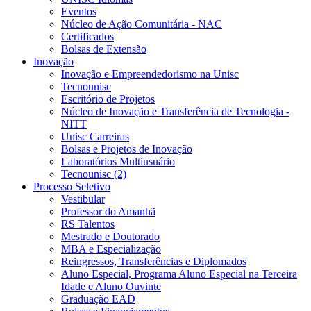
Eventos
Núcleo de Ação Comunitária - NAC
Certificados
Bolsas de Extensão
Inovação
Inovação e Empreendedorismo na Unisc
Tecnounisc
Escritório de Projetos
Núcleo de Inovação e Transferência de Tecnologia -
NITT
Unisc Carreiras
Bolsas e Projetos de Inovação
Laboratórios Multiusuário
Tecnounisc (2)
Processo Seletivo
Vestibular
Professor do Amanhã
RS Talentos
Mestrado e Doutorado
MBA e Especialização
Reingressos, Transferências e Diplomados
Aluno Especial, Programa Aluno Especial na Terceira
Idade e Aluno Ouvinte
Graduação EAD