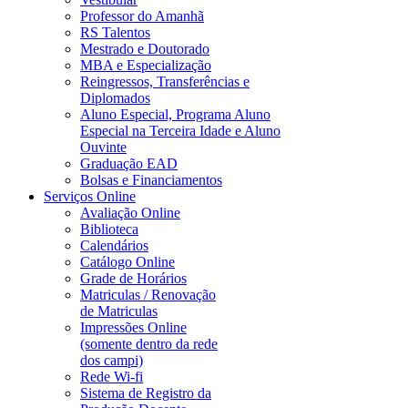
Professor do Amanhã
RS Talentos
Mestrado e Doutorado
MBA e Especialização
Reingressos, Transferências e
Diplomados
Aluno Especial, Programa Aluno
Especial na Terceira Idade e Aluno
Ouvinte
Graduação EAD
Bolsas e Financiamentos
Serviços Online
Avaliação Online
Biblioteca
Calendários
Catálogo Online
Grade de Horários
Matriculas / Renovação
de Matriculas
Impressões Online
(somente dentro da rede
dos campi)
Rede Wi-fi
Sistema de Registro da