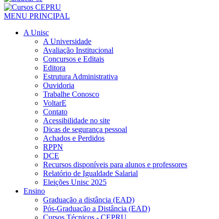
MENU PRINCIPAL
A Unisc
A Universidade
Avaliação Institucional
Concursos e Editais
Editora
Estrutura Administrativa
Ouvidoria
Trabalhe Conosco
VoltarE
Contato
Acessibilidade no site
Dicas de segurança pessoal
Achados e Perdidos
RPPN
DCE
Recursos disponíveis para alunos e professores
Relatório de Igualdade Salarial
Eleições Unisc 2025
Ensino
Graduação a distância (EAD)
Pós-Graduação a Distância (EAD)
Cursos Técnicos - CEPRU