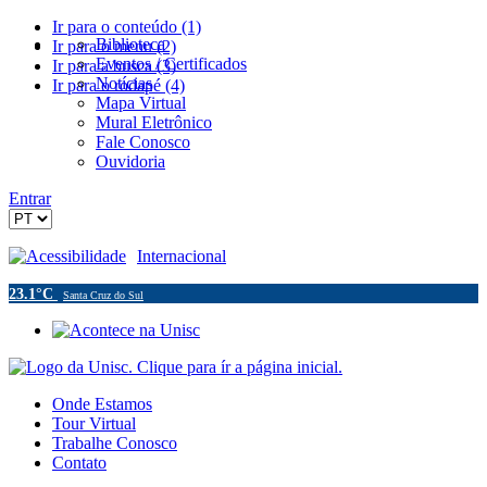
Ir para o conteúdo (1)
Biblioteca
Ir para o menu (2)
Eventos / Certificados
Ir para a busca (3)
Notícias
Ir para o rodapé (4)
Mapa Virtual
Mural Eletrônico
Fale Conosco
Ouvidoria
Entrar
Acessibilidade
Internacional
23.1°C
Santa Cruz do Sul
Onde Estamos
Tour Virtual
Trabalhe Conosco
Contato