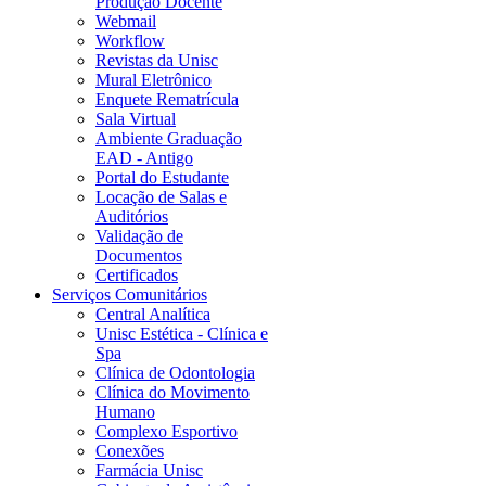
Produção Docente
Webmail
Workflow
Revistas da Unisc
Mural Eletrônico
Enquete Rematrícula
Sala Virtual
Ambiente Graduação
EAD - Antigo
Portal do Estudante
Locação de Salas e
Auditórios
Validação de
Documentos
Certificados
Serviços Comunitários
Central Analítica
Unisc Estética - Clínica e
Spa
Clínica de Odontologia
Clínica do Movimento
Humano
Complexo Esportivo
Conexões
Farmácia Unisc