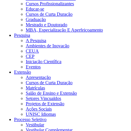
Cursos Profissionalizantes
Educar-se
Cursos de Curta Duração
Graduação
Mestrado e Doutorado
MBA, Especialização E Aperfeiçoamento
Pesquisa
A Pesquisa
Ambientes de Inovação
CEUA
CEP
Iniciação Científica
Eventos
Extensão
Apresentação
Cursos de Curta Duração
Matrículas
Salão de Ensino e Extensão
Setores Vincualdos
Projetos de Extensão
Ações Sociais
UNISC Idiomas
Processo Seletivo
Vestibular
Vestibular Complementar