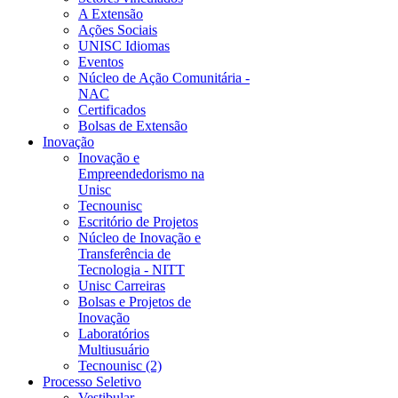
A Extensão
Ações Sociais
UNISC Idiomas
Eventos
Núcleo de Ação Comunitária -
NAC
Certificados
Bolsas de Extensão
Inovação
Inovação e
Empreendedorismo na
Unisc
Tecnounisc
Escritório de Projetos
Núcleo de Inovação e
Transferência de
Tecnologia - NITT
Unisc Carreiras
Bolsas e Projetos de
Inovação
Laboratórios
Multiusuário
Tecnounisc (2)
Processo Seletivo
Vestibular