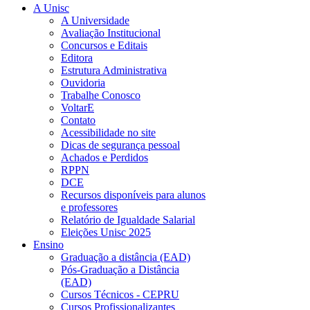
A Unisc
A Universidade
Avaliação Institucional
Concursos e Editais
Editora
Estrutura Administrativa
Ouvidoria
Trabalhe Conosco
VoltarE
Contato
Acessibilidade no site
Dicas de segurança pessoal
Achados e Perdidos
RPPN
DCE
Recursos disponíveis para alunos
e professores
Relatório de Igualdade Salarial
Eleições Unisc 2025
Ensino
Graduação a distância (EAD)
Pós-Graduação a Distância
(EAD)
Cursos Técnicos - CEPRU
Cursos Profissionalizantes