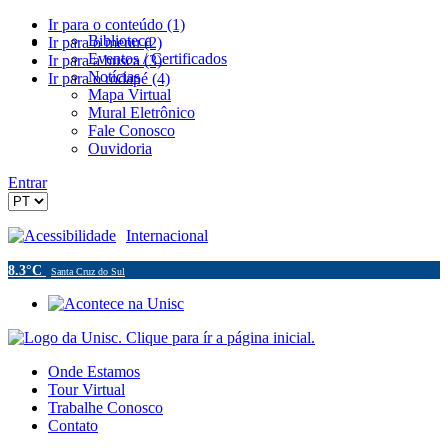
Ir para o conteúdo (1)
Biblioteca
Ir para o menu (2)
Eventos / Certificados
Ir para a busca (3)
Notícias
Ir para o rodapé (4)
Mapa Virtual
Mural Eletrônico
Fale Conosco
Ouvidoria
Entrar
Acessibilidade
Internacional
8.3°C
Santa Cruz do Sul
Onde Estamos
Tour Virtual
Trabalhe Conosco
Contato