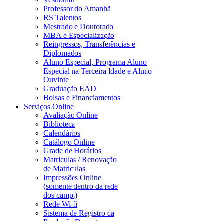
Professor do Amanhã
RS Talentos
Mestrado e Doutorado
MBA e Especialização
Reingressos, Transferências e
Diplomados
Aluno Especial, Programa Aluno
Especial na Terceira Idade e Aluno
Ouvinte
Graduação EAD
Bolsas e Financiamentos
Serviços Online
Avaliação Online
Biblioteca
Calendários
Catálogo Online
Grade de Horários
Matriculas / Renovação
de Matriculas
Impressões Online
(somente dentro da rede
dos campi)
Rede Wi-fi
Sistema de Registro da