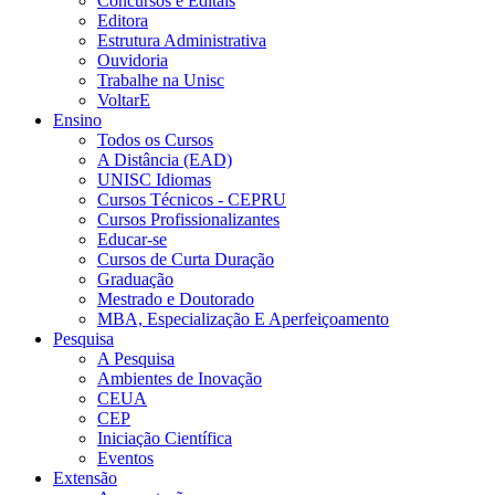
Concursos e Editais
Editora
Estrutura Administrativa
Ouvidoria
Trabalhe na Unisc
VoltarE
Ensino
Todos os Cursos
A Distância (EAD)
UNISC Idiomas
Cursos Técnicos - CEPRU
Cursos Profissionalizantes
Educar-se
Cursos de Curta Duração
Graduação
Mestrado e Doutorado
MBA, Especialização E Aperfeiçoamento
Pesquisa
A Pesquisa
Ambientes de Inovação
CEUA
CEP
Iniciação Científica
Eventos
Extensão