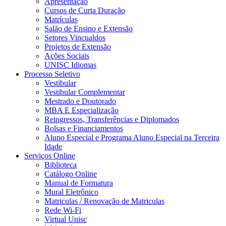
Apresentação
Cursos de Curta Duração
Matrículas
Salão de Ensino e Extensão
Setores Vincualdos
Projetos de Extensão
Ações Sociais
UNISC Idiomas
Processo Seletivo
Vestibular
Vestibular Complementar
Mestrado e Doutorado
MBA E Especialização
Reingressos, Transferências e Diplomados
Bolsas e Financiamentos
Aluno Especial e Programa Aluno Especial na Terceira
Idade
Serviços Online
Biblioteca
Catálogo Online
Manual de Formatura
Mural Eletrônico
Matriculas / Renovação de Matriculas
Rede Wi-Fi
Virtual Unisc