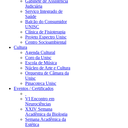
Gabinete de Assistência
Judiciária
Serviço Integrado de
Saúde
Balcão do Consumidor
UNISC
Clínica de Fisioterapia
Projeto Espectro Unisc
Centro Socioambiental
Cultura
Agenda Cultural
Coro da Unisc
Escola de Música
Núcleo de Arte e Cultura
Orquestra de Câmara da
Unisc
Pinacoteca Unisc
Eventos / Certificados
VI Encontro em
Neurociências
XXIV Semana
Acadêmica da Biologia
Semana Acadêmica da
Estética