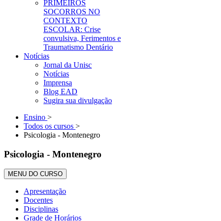
PRIMEIROS
SOCORROS NO
CONTEXTO
ESCOLAR: Crise
convulsiva, Ferimentos e
Traumatismo Dentário
Notícias
Jornal da Unisc
Notícias
Imprensa
Blog EAD
Sugira sua divulgação
Ensino
>
Todos os cursos
>
Psicologia - Montenegro
Psicologia - Montenegro
MENU DO CURSO
Apresentação
Docentes
Disciplinas
Grade de Horários