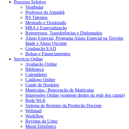
Processo Seletivo
Vestibular
Professor do Amanhã
RS Talentos
Mestrado e Doutorado
MBA e Especialização
Reingressos, Transferências e Diplomados
Aluno Especial, Programa Aluno Especial na Terceira
Idade e Aluno Ouvinte
Graduação EAD
Bolsas e Financiamentos
Serviços Online
Avaliação Online
Biblioteca
Calendários
Catálogo Online
Grade de Horários
Matriculas / Renovação de Matriculas
Impressões Online (somente dentro da rede dos campi)
Rede Wi-fi
Sistema de Registro da Produção Docente
Webmail
Workflow
Revistas da Unisc
Mural Eletrônico