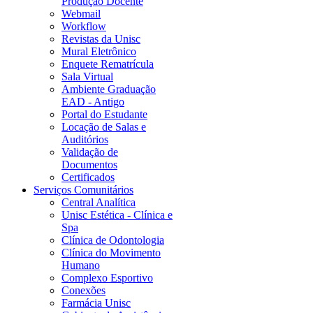
Produção Docente
Webmail
Workflow
Revistas da Unisc
Mural Eletrônico
Enquete Rematrícula
Sala Virtual
Ambiente Graduação
EAD - Antigo
Portal do Estudante
Locação de Salas e
Auditórios
Validação de
Documentos
Certificados
Serviços Comunitários
Central Analítica
Unisc Estética - Clínica e
Spa
Clínica de Odontologia
Clínica do Movimento
Humano
Complexo Esportivo
Conexões
Farmácia Unisc