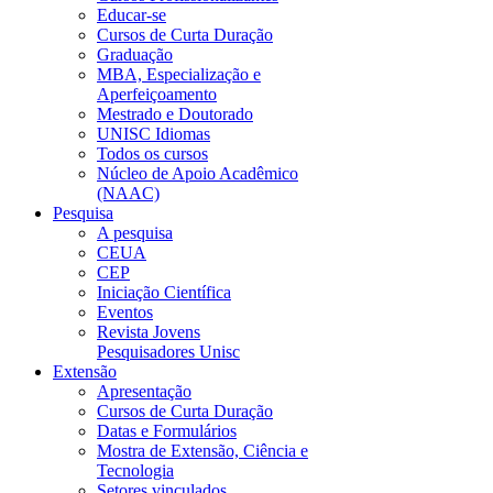
Educar-se
Cursos de Curta Duração
Graduação
MBA, Especialização e
Aperfeiçoamento
Mestrado e Doutorado
UNISC Idiomas
Todos os cursos
Núcleo de Apoio Acadêmico
(NAAC)
Pesquisa
A pesquisa
CEUA
CEP
Iniciação Científica
Eventos
Revista Jovens
Pesquisadores Unisc
Extensão
Apresentação
Cursos de Curta Duração
Datas e Formulários
Mostra de Extensão, Ciência e
Tecnologia
Setores vinculados