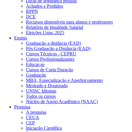
Dicas de segurança pessoal
Achados e Perdidos
RPPN
DCE
Recursos disponíveis para alunos e professores
Relatório de Igualdade Salarial
Eleições Unisc 2025
Ensino
Graduação a distância (EAD)
Pós-Graduação a Distância (EAD)
Cursos Técnicos - CEPRU
Cursos Profissionalizantes
Educar-se
Cursos de Curta Duração
Graduação
MBA, Especialização e Aperfeiçoamento
Mestrado e Doutorado
UNISC Idiomas
Todos os cursos
Núcleo de Apoio Acadêmico (NAAC)
Pesquisa
A pesquisa
CEUA
CEP
Iniciação Científica