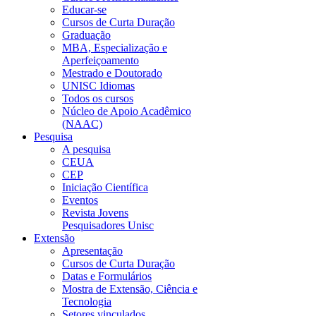
Educar-se
Cursos de Curta Duração
Graduação
MBA, Especialização e
Aperfeiçoamento
Mestrado e Doutorado
UNISC Idiomas
Todos os cursos
Núcleo de Apoio Acadêmico
(NAAC)
Pesquisa
A pesquisa
CEUA
CEP
Iniciação Científica
Eventos
Revista Jovens
Pesquisadores Unisc
Extensão
Apresentação
Cursos de Curta Duração
Datas e Formulários
Mostra de Extensão, Ciência e
Tecnologia
Setores vinculados