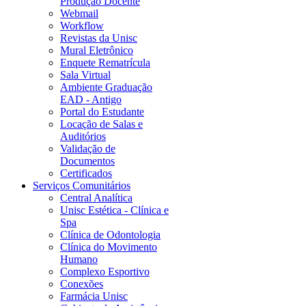
Produção Docente
Webmail
Workflow
Revistas da Unisc
Mural Eletrônico
Enquete Rematrícula
Sala Virtual
Ambiente Graduação
EAD - Antigo
Portal do Estudante
Locação de Salas e
Auditórios
Validação de
Documentos
Certificados
Serviços Comunitários
Central Analítica
Unisc Estética - Clínica e
Spa
Clínica de Odontologia
Clínica do Movimento
Humano
Complexo Esportivo
Conexões
Farmácia Unisc