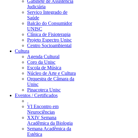
Gabinete de Assistência
Judiciária
Serviço Integrado de
Saúde
Balcão do Consumidor
UNISC
Clínica de Fisioterapia
Projeto Espectro Unisc
Centro Socioambiental
Cultura
Agenda Cultural
Coro da Unisc
Escola de Música
Núcleo de Arte e Cultura
Orquestra de Câmara da
Unisc
Pinacoteca Unisc
Eventos / Certificados
VI Encontro em
Neurociências
XXIV Semana
Acadêmica da Biologia
Semana Acadêmica da
Estética