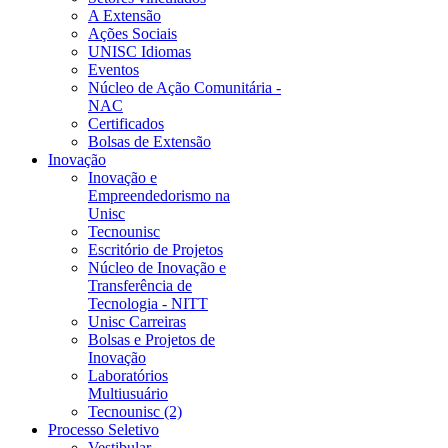
A Extensão
Ações Sociais
UNISC Idiomas
Eventos
Núcleo de Ação Comunitária -
NAC
Certificados
Bolsas de Extensão
Inovação
Inovação e
Empreendedorismo na
Unisc
Tecnounisc
Escritório de Projetos
Núcleo de Inovação e
Transferência de
Tecnologia - NITT
Unisc Carreiras
Bolsas e Projetos de
Inovação
Laboratórios
Multiusuário
Tecnounisc (2)
Processo Seletivo
Vestibular