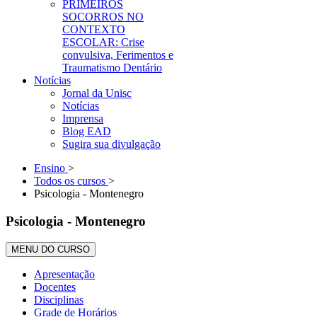
PRIMEIROS
SOCORROS NO
CONTEXTO
ESCOLAR: Crise
convulsiva, Ferimentos e
Traumatismo Dentário
Notícias
Jornal da Unisc
Notícias
Imprensa
Blog EAD
Sugira sua divulgação
Ensino
>
Todos os cursos
>
Psicologia - Montenegro
Psicologia - Montenegro
MENU DO CURSO
Apresentação
Docentes
Disciplinas
Grade de Horários