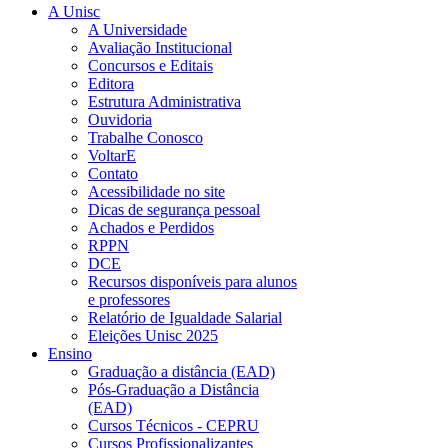
A Unisc
A Universidade
Avaliação Institucional
Concursos e Editais
Editora
Estrutura Administrativa
Ouvidoria
Trabalhe Conosco
VoltarE
Contato
Acessibilidade no site
Dicas de segurança pessoal
Achados e Perdidos
RPPN
DCE
Recursos disponíveis para alunos
e professores
Relatório de Igualdade Salarial
Eleições Unisc 2025
Ensino
Graduação a distância (EAD)
Pós-Graduação a Distância
(EAD)
Cursos Técnicos - CEPRU
Cursos Profissionalizantes