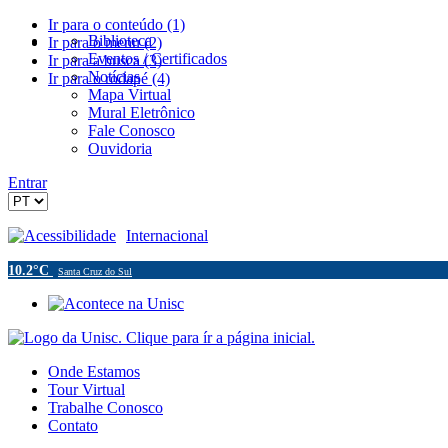
Ir para o conteúdo (1)
Biblioteca
Ir para o menu (2)
Eventos / Certificados
Ir para a busca (3)
Notícias
Ir para o rodapé (4)
Mapa Virtual
Mural Eletrônico
Fale Conosco
Ouvidoria
Entrar
Acessibilidade
Internacional
10.2°C
Santa Cruz do Sul
Onde Estamos
Tour Virtual
Trabalhe Conosco
Contato