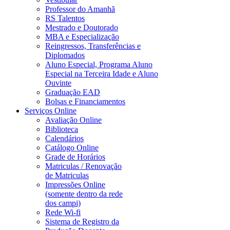
Professor do Amanhã
RS Talentos
Mestrado e Doutorado
MBA e Especialização
Reingressos, Transferências e
Diplomados
Aluno Especial, Programa Aluno
Especial na Terceira Idade e Aluno
Ouvinte
Graduação EAD
Bolsas e Financiamentos
Serviços Online
Avaliação Online
Biblioteca
Calendários
Catálogo Online
Grade de Horários
Matriculas / Renovação
de Matriculas
Impressões Online
(somente dentro da rede
dos campi)
Rede Wi-fi
Sistema de Registro da