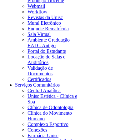
Produção Docente
Webmail
Workflow
Revistas da Unisc
Mural Eletrônico
Enquete Rematrícula
Sala Virtual
Ambiente Graduação
EAD - Antigo
Portal do Estudante
Locação de Salas e
Auditórios
Validação de
Documentos
Certificados
Serviços Comunitários
Central Analítica
Unisc Estética - Clínica e
Spa
Clínica de Odontologia
Clínica do Movimento
Humano
Complexo Esportivo
Conexões
Farmácia Unisc