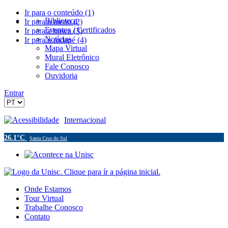
Ir para o conteúdo (1)
Biblioteca
Ir para o menu (2)
Eventos / Certificados
Ir para a busca (3)
Notícias
Ir para o rodapé (4)
Mapa Virtual
Mural Eletrônico
Fale Conosco
Ouvidoria
Entrar
Acessibilidade
Internacional
26.1°C
Santa Cruz do Sul
Onde Estamos
Tour Virtual
Trabalhe Conosco
Contato