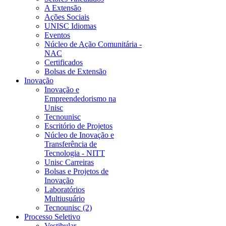
A Extensão
Ações Sociais
UNISC Idiomas
Eventos
Núcleo de Ação Comunitária -
NAC
Certificados
Bolsas de Extensão
Inovação
Inovação e
Empreendedorismo na
Unisc
Tecnounisc
Escritório de Projetos
Núcleo de Inovação e
Transferência de
Tecnologia - NITT
Unisc Carreiras
Bolsas e Projetos de
Inovação
Laboratórios
Multiusuário
Tecnounisc (2)
Processo Seletivo
Vestibular