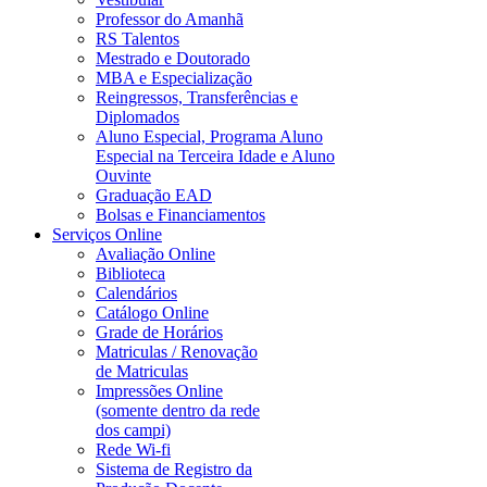
Professor do Amanhã
RS Talentos
Mestrado e Doutorado
MBA e Especialização
Reingressos, Transferências e
Diplomados
Aluno Especial, Programa Aluno
Especial na Terceira Idade e Aluno
Ouvinte
Graduação EAD
Bolsas e Financiamentos
Serviços Online
Avaliação Online
Biblioteca
Calendários
Catálogo Online
Grade de Horários
Matriculas / Renovação
de Matriculas
Impressões Online
(somente dentro da rede
dos campi)
Rede Wi-fi
Sistema de Registro da