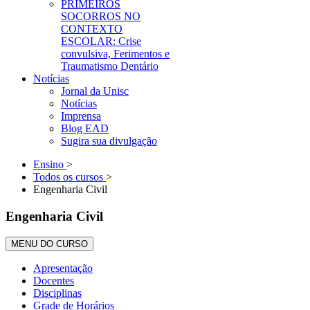
PRIMEIROS
SOCORROS NO
CONTEXTO
ESCOLAR: Crise
convulsiva, Ferimentos e
Traumatismo Dentário
Notícias
Jornal da Unisc
Notícias
Imprensa
Blog EAD
Sugira sua divulgação
Ensino
>
Todos os cursos
>
Engenharia Civil
Engenharia Civil
MENU DO CURSO
Apresentação
Docentes
Disciplinas
Grade de Horários