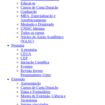
Educar-se
Cursos de Curta Duração
Graduação
MBA, Especialização e
Aperfeiçoamento
Mestrado e Doutorado
UNISC Idiomas
Todos os cursos
Núcleo de Apoio Acadêmico
(NAAC)
Pesquisa
A pesquisa
CEUA
CEP
Iniciação Científica
Eventos
Revista Jovens
Pesquisadores Unisc
Extensão
Apresentação
Cursos de Curta Duração
Datas e Formulários
Mostra de Extensão, Ciência e
Tecnologia
Setores vinculados