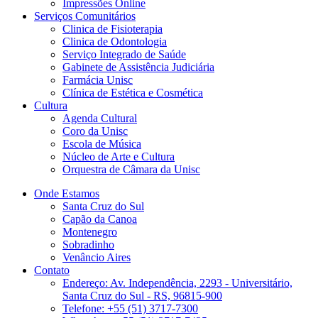
Impressões Online
Serviços Comunitários
Clinica de Fisioterapia
Clinica de Odontologia
Serviço Integrado de Saúde
Gabinete de Assistência Judiciária
Farmácia Unisc
Clínica de Estética e Cosmética
Cultura
Agenda Cultural
Coro da Unisc
Escola de Música
Núcleo de Arte e Cultura
Orquestra de Câmara da Unisc
Onde Estamos
Santa Cruz do Sul
Capão da Canoa
Montenegro
Sobradinho
Venâncio Aires
Contato
Endereço: Av. Independência, 2293 - Universitário,
Santa Cruz do Sul - RS, 96815-900
Telefone: +55 (51) 3717-7300