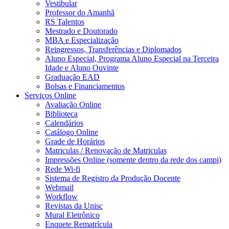
Vestibular
Professor do Amanhã
RS Talentos
Mestrado e Doutorado
MBA e Especialização
Reingressos, Transferências e Diplomados
Aluno Especial, Programa Aluno Especial na Terceira
Idade e Aluno Ouvinte
Graduação EAD
Bolsas e Financiamentos
Serviços Online
Avaliação Online
Biblioteca
Calendários
Catálogo Online
Grade de Horários
Matriculas / Renovação de Matriculas
Impressões Online (somente dentro da rede dos campi)
Rede Wi-fi
Sistema de Registro da Produção Docente
Webmail
Workflow
Revistas da Unisc
Mural Eletrônico
Enquete Rematrícula