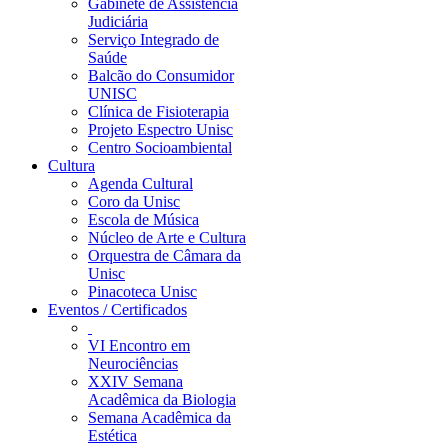
Gabinete de Assistência
Judiciária
Serviço Integrado de
Saúde
Balcão do Consumidor
UNISC
Clínica de Fisioterapia
Projeto Espectro Unisc
Centro Socioambiental
Cultura
Agenda Cultural
Coro da Unisc
Escola de Música
Núcleo de Arte e Cultura
Orquestra de Câmara da
Unisc
Pinacoteca Unisc
Eventos / Certificados
VI Encontro em
Neurociências
XXIV Semana
Acadêmica da Biologia
Semana Acadêmica da
Estética