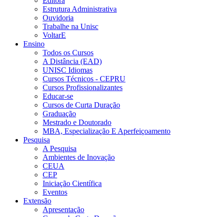
Editora
Estrutura Administrativa
Ouvidoria
Trabalhe na Unisc
VoltarE
Ensino
Todos os Cursos
A Distância (EAD)
UNISC Idiomas
Cursos Técnicos - CEPRU
Cursos Profissionalizantes
Educar-se
Cursos de Curta Duração
Graduação
Mestrado e Doutorado
MBA, Especialização E Aperfeiçoamento
Pesquisa
A Pesquisa
Ambientes de Inovação
CEUA
CEP
Iniciação Científica
Eventos
Extensão
Apresentação