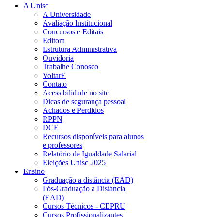
A Unisc
A Universidade
Avaliação Institucional
Concursos e Editais
Editora
Estrutura Administrativa
Ouvidoria
Trabalhe Conosco
VoltarE
Contato
Acessibilidade no site
Dicas de segurança pessoal
Achados e Perdidos
RPPN
DCE
Recursos disponíveis para alunos
e professores
Relatório de Igualdade Salarial
Eleições Unisc 2025
Ensino
Graduação a distância (EAD)
Pós-Graduação a Distância
(EAD)
Cursos Técnicos - CEPRU
Cursos Profissionalizantes