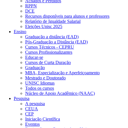
Achados e Perdidos
RPPN
DCE
Recursos disponíveis para alunos e professores
Relatório de Igualdade Salarial
Eleições Unisc 2025
Ensino
Graduação a distância (EAD)
Pós-Graduação a Distância (EAD)
Cursos Técnicos - CEPRU
Cursos Profissionalizantes
Educar-se
Cursos de Curta Duração
Graduação
MBA, Especialização e Aperfeiçoamento
Mestrado e Doutorado
UNISC Idiomas
Todos os cursos
Núcleo de Apoio Acadêmico (NAAC)
Pesquisa
A pesquisa
CEUA
CEP
Iniciação Científica
Eventos