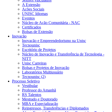
Setores vinculados
A Extensão
Ações Sociais
UNISC Idiomas
Eventos
Núcleo de Ação Comunitária - NAC
Certificados
Bolsas de Extensão
Inovação
Inovação e Empreendedorismo na Unisc
Tecnounisc
Escritório de Projetos
Núcleo de Inovação e Transferência de Tecnologia -
NITT
Unisc Carreiras
Bolsas e Projetos de Inovação
Laboratórios Multiusuário
Tecnounisc (2)
Processo Seletivo
Vestibular
Professor do Amanhã
RS Talentos
Mestrado e Doutorado
MBA e Especialização
Reingressos, Transferências e Diplomados