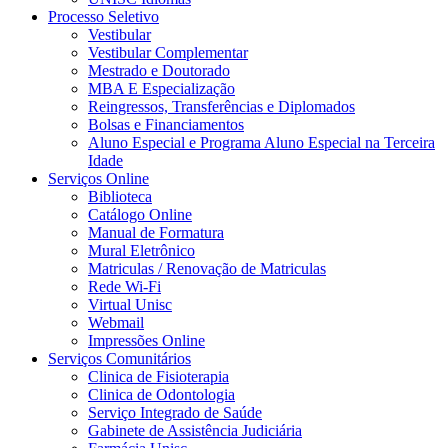
Processo Seletivo
Vestibular
Vestibular Complementar
Mestrado e Doutorado
MBA E Especialização
Reingressos, Transferências e Diplomados
Bolsas e Financiamentos
Aluno Especial e Programa Aluno Especial na Terceira
Idade
Serviços Online
Biblioteca
Catálogo Online
Manual de Formatura
Mural Eletrônico
Matriculas / Renovação de Matriculas
Rede Wi-Fi
Virtual Unisc
Webmail
Impressões Online
Serviços Comunitários
Clinica de Fisioterapia
Clinica de Odontologia
Serviço Integrado de Saúde
Gabinete de Assistência Judiciária