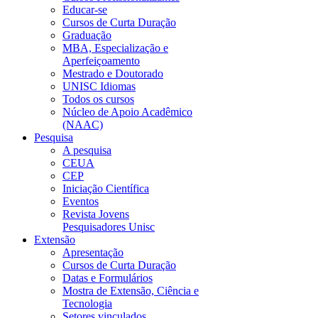
Educar-se
Cursos de Curta Duração
Graduação
MBA, Especialização e
Aperfeiçoamento
Mestrado e Doutorado
UNISC Idiomas
Todos os cursos
Núcleo de Apoio Acadêmico
(NAAC)
Pesquisa
A pesquisa
CEUA
CEP
Iniciação Científica
Eventos
Revista Jovens
Pesquisadores Unisc
Extensão
Apresentação
Cursos de Curta Duração
Datas e Formulários
Mostra de Extensão, Ciência e
Tecnologia
Setores vinculados