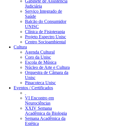
Gabinete de Assistência
Judiciária
Serviço Integrado de
Saúde
Balcão do Consumidor
UNISC
Clínica de Fisioterapia
Projeto Espectro Unisc
Centro Socioambiental
Cultura
Agenda Cultural
Coro da Unisc
Escola de Música
Núcleo de Arte e Cultura
Orquestra de Câmara da
Unisc
Pinacoteca Unisc
Eventos / Certificados
VI Encontro em
Neurociências
XXIV Semana
Acadêmica da Biologia
Semana Acadêmica da
Estética