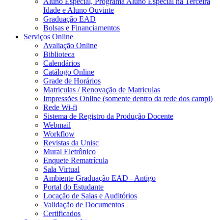
Aluno Especial, Programa Aluno Especial na Terceira
Idade e Aluno Ouvinte
Graduação EAD
Bolsas e Financiamentos
Serviços Online
Avaliação Online
Biblioteca
Calendários
Catálogo Online
Grade de Horários
Matriculas / Renovação de Matriculas
Impressões Online (somente dentro da rede dos campi)
Rede Wi-fi
Sistema de Registro da Produção Docente
Webmail
Workflow
Revistas da Unisc
Mural Eletrônico
Enquete Rematrícula
Sala Virtual
Ambiente Graduação EAD - Antigo
Portal do Estudante
Locação de Salas e Auditórios
Validação de Documentos
Certificados