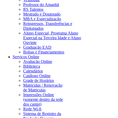
Professor do Amanhã
RS Talentos
Mestrado e Doutorado
MBA e Especialização
Reingressos, Transferências e
Diplomados
Aluno Especial, Programa Aluno
Especial na Terceira Idade e Aluno
Ouvinte
Graduação EAD
Bolsas e Financiamentos
Serviços Online
Avaliação Online
Biblioteca
Calendários
Catálogo Online
Grade de Horários
Matriculas / Renovação
de Matriculas
Impressões Online
(somente dentro da rede
dos campi)
Rede Wi-fi
Sistema de Registro da