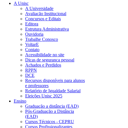
A Unisc
A Universidade
Avaliação Institucional
Concursos e Editais
Editora
Estrutura Administrativa
Ouvidoria
Trabalhe Conosco
VoltarE
Contato
Acessibilidade no site
Dicas de segurança pessoal
Achados e Perdidos
RPPN
DCE
Recursos disponíveis para alunos
e professores
Relatório de Igualdade Salarial
Eleições Unisc 2025
Ensino
Graduação a distância (EAD)
Pós-Graduação a Distância
(EAD)
Cursos Técnicos - CEPRU
Cursos Profissionalizantes