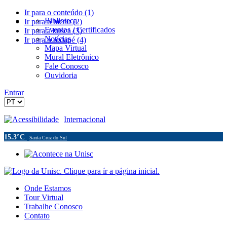
Ir para o conteúdo (1)
Biblioteca
Ir para o menu (2)
Eventos / Certificados
Ir para a busca (3)
Notícias
Ir para o rodapé (4)
Mapa Virtual
Mural Eletrônico
Fale Conosco
Ouvidoria
Entrar
Acessibilidade
Internacional
15.3°C
Santa Cruz do Sul
Onde Estamos
Tour Virtual
Trabalhe Conosco
Contato