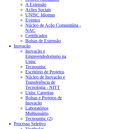
A Extensão
Ações Sociais
UNISC Idiomas
Eventos
Núcleo de Ação Comunitária -
NAC
Certificados
Bolsas de Extensão
Inovação
Inovação e
Empreendedorismo na
Unisc
Tecnounisc
Escritório de Projetos
Núcleo de Inovação e
Transferência de
Tecnologia - NITT
Unisc Carreiras
Bolsas e Projetos de
Inovação
Laboratórios
Multiusuário
Tecnounisc (2)
Processo Seletivo
Vestibular