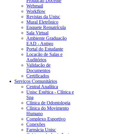
Produção Docente
Webmail
Workflow
Revistas da Unisc
Mural Eletrônico
Enquete Rematrícula
Sala Virtual
Ambiente Graduação
EAD - Antigo
Portal do Estudante
Locação de Salas e
Auditórios
Validação de
Documentos
Certificados
Serviços Comunitários
Central Analítica
Unisc Estética - Clínica e
Spa
Clínica de Odontologia
Clínica do Movimento
Humano
Complexo Esportivo
Conexões
Farmácia Unisc