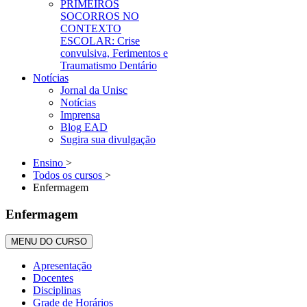
PRIMEIROS
SOCORROS NO
CONTEXTO
ESCOLAR: Crise
convulsiva, Ferimentos e
Traumatismo Dentário
Notícias
Jornal da Unisc
Notícias
Imprensa
Blog EAD
Sugira sua divulgação
Ensino
>
Todos os cursos
>
Enfermagem
Enfermagem
MENU DO CURSO
Apresentação
Docentes
Disciplinas
Grade de Horários