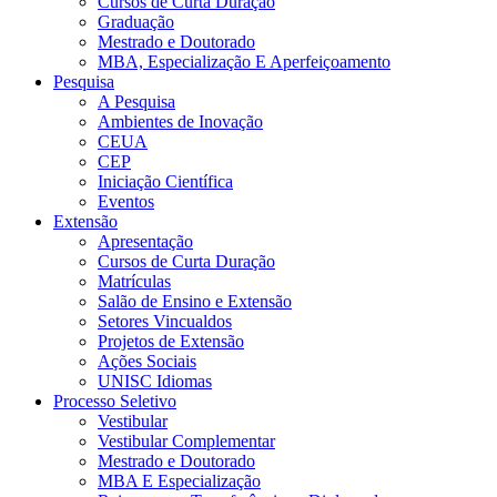
Cursos de Curta Duração
Graduação
Mestrado e Doutorado
MBA, Especialização E Aperfeiçoamento
Pesquisa
A Pesquisa
Ambientes de Inovação
CEUA
CEP
Iniciação Científica
Eventos
Extensão
Apresentação
Cursos de Curta Duração
Matrículas
Salão de Ensino e Extensão
Setores Vincualdos
Projetos de Extensão
Ações Sociais
UNISC Idiomas
Processo Seletivo
Vestibular
Vestibular Complementar
Mestrado e Doutorado
MBA E Especialização