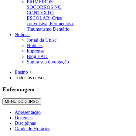
PRIMEIROS
SOCORROS NO
CONTEXTO
ESCOLAR: Crise
convulsiva, Ferimentos e
Traumatismo Dentário
Notícias
Jornal da Unisc
Notícias
Imprensa
Blog EAD
Sugira sua divulgação
Ensino
>
Todos os cursos
Enfermagem
MENU DO CURSO
Apresentação
Docentes
Disciplinas
Grade de Horários