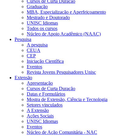
Cursos de Curta Duração
Graduação
MBA, Especialização e Aperfeiçoamento
Mestrado e Doutorado
UNISC Idiomas
Todos os cursos
Núcleo de Apoio Acadêmico (NAAC)
Pesquisa
A pesquisa
CEUA
CEP
Iniciação Científica
Eventos
Revista Jovens Pesquisadores Unisc
Extensão
Apresentação
Cursos de Curta Duração
Datas e Formulários
Mostra de Extensão, Ciência e Tecnologia
Setores vinculados
A Extensão
Ações Sociais
UNISC Idiomas
Eventos
Núcleo de Ação Comunitária - NAC