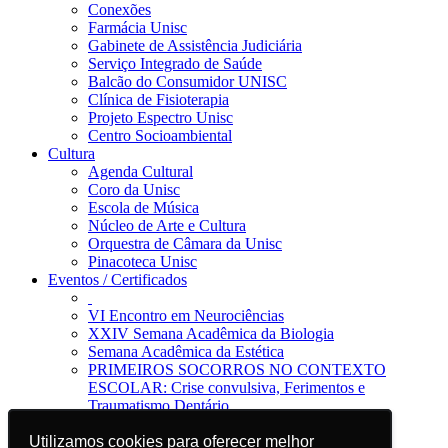
Conexões
Farmácia Unisc
Gabinete de Assistência Judiciária
Serviço Integrado de Saúde
Balcão do Consumidor UNISC
Clínica de Fisioterapia
Projeto Espectro Unisc
Centro Socioambiental
Cultura
Agenda Cultural
Coro da Unisc
Escola de Música
Núcleo de Arte e Cultura
Orquestra de Câmara da Unisc
Pinacoteca Unisc
Eventos / Certificados
VI Encontro em Neurociências
XXIV Semana Acadêmica da Biologia
Semana Acadêmica da Estética
PRIMEIROS SOCORROS NO CONTEXTO
ESCOLAR: Crise convulsiva, Ferimentos e
Traumatismo Dentário
Notícias
Utilizamos cookies para oferecer melhor
Utilizamos cookies para oferecer melhor
Jornal da Unisc