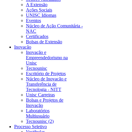
A Extensão
Ações Sociais
UNISC Idiomas
Eventos
Núcleo de Ação Comunitária -
NAC
Certificados
Bolsas de Extensão
Inovação
Inovação e
Empreendedorismo na
Unisc
Tecnounisc
Escritório de Projetos
Núcleo de Inovação e
Transferência de
Tecnologia - NITT
Unisc Carreiras
Bolsas e Projetos de
Inovação
Laboratórios
Multiusuário
Tecnounisc (2)
Processo Seletivo
Vestibular