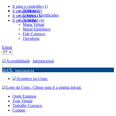
Ir para o conteúdo (1)
Biblioteca
Ir para o menu (2)
Eventos / Certificados
Ir para a busca (3)
Notícias
Ir para o rodapé (4)
Mapa Virtual
Mural Eletrônico
Fale Conosco
Ouvidoria
Entrar
Acessibilidade
Internacional
12.1°C
Santa Cruz do Sul
Onde Estamos
Tour Virtual
Trabalhe Conosco
Contato