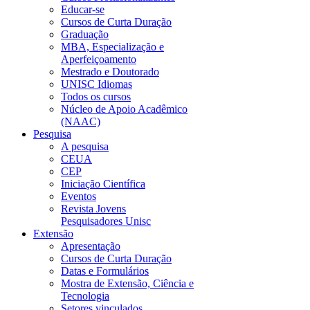
Educar-se
Cursos de Curta Duração
Graduação
MBA, Especialização e
Aperfeiçoamento
Mestrado e Doutorado
UNISC Idiomas
Todos os cursos
Núcleo de Apoio Acadêmico
(NAAC)
Pesquisa
A pesquisa
CEUA
CEP
Iniciação Científica
Eventos
Revista Jovens
Pesquisadores Unisc
Extensão
Apresentação
Cursos de Curta Duração
Datas e Formulários
Mostra de Extensão, Ciência e
Tecnologia
Setores vinculados