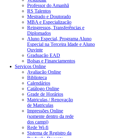
Professor do Amanhã
RS Talentos
Mestrado e Doutorado
MBA e Especialização
Reingressos, Transferências e
Diplomados
Aluno Especial, Programa Aluno
Especial na Terceira Idade e Aluno
Ouvinte
Graduação EAD
Bolsas e Financiamentos
Serviços Online
Avaliação Online
Biblioteca
Calendários
Catálogo Online
Grade de Horários
Matriculas / Renovação
de Matriculas
Impressões Online
(somente dentro da rede
dos campi)
Rede Wi-fi
Sistema de Registro da