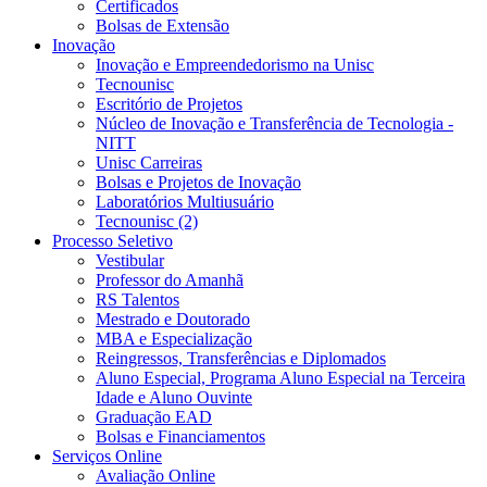
Certificados
Bolsas de Extensão
Inovação
Inovação e Empreendedorismo na Unisc
Tecnounisc
Escritório de Projetos
Núcleo de Inovação e Transferência de Tecnologia -
NITT
Unisc Carreiras
Bolsas e Projetos de Inovação
Laboratórios Multiusuário
Tecnounisc (2)
Processo Seletivo
Vestibular
Professor do Amanhã
RS Talentos
Mestrado e Doutorado
MBA e Especialização
Reingressos, Transferências e Diplomados
Aluno Especial, Programa Aluno Especial na Terceira
Idade e Aluno Ouvinte
Graduação EAD
Bolsas e Financiamentos
Serviços Online
Avaliação Online