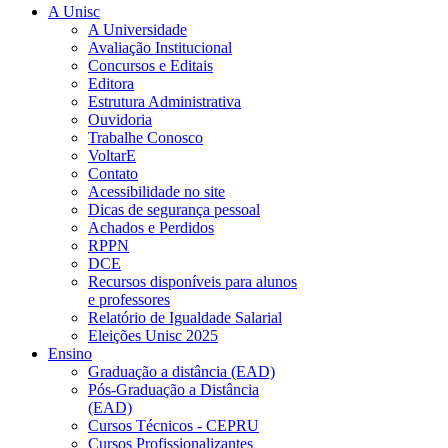
A Unisc
A Universidade
Avaliação Institucional
Concursos e Editais
Editora
Estrutura Administrativa
Ouvidoria
Trabalhe Conosco
VoltarE
Contato
Acessibilidade no site
Dicas de segurança pessoal
Achados e Perdidos
RPPN
DCE
Recursos disponíveis para alunos
e professores
Relatório de Igualdade Salarial
Eleições Unisc 2025
Ensino
Graduação a distância (EAD)
Pós-Graduação a Distância
(EAD)
Cursos Técnicos - CEPRU
Cursos Profissionalizantes