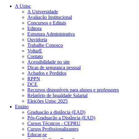
A Unisc
A Universidade
Avaliação Institucional
Concursos e Editais
Editora
Estrutura Administrativa
Ouvidoria
Trabalhe Conosco
VoltarE
Contato
Acessibilidade no site
Dicas de segurança pessoal
Achados e Perdidos
RPPN
DCE
Recursos disponíveis para alunos e professores
Relatório de Igualdade Salarial
Eleições Unisc 2025
Ensino
Graduação a distância (EAD)
Pós-Graduação a Distância (EAD)
Cursos Técnicos - CEPRU
Cursos Profissionalizantes
Educar-se