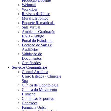
Produção Docente
Webmail
Workflow
Revistas da Unisc
Mural Eletrônico
Enquete Rematrícula
Sala Virtual
Ambiente Graduação
EAD - Antigo
Portal do Estudante
Locação de Salas e
Auditórios
Validação de
Documentos
Certificados
Serviços Comunitários
Central Analítica
Unisc Estética - Clínica e
Spa
Clínica de Odontologia
Clínica do Movimento
Humano
Complexo Esportivo
Conexões
Farmácia Unisc