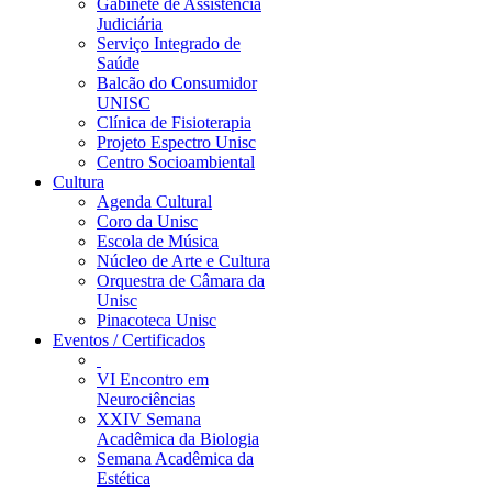
Gabinete de Assistência
Judiciária
Serviço Integrado de
Saúde
Balcão do Consumidor
UNISC
Clínica de Fisioterapia
Projeto Espectro Unisc
Centro Socioambiental
Cultura
Agenda Cultural
Coro da Unisc
Escola de Música
Núcleo de Arte e Cultura
Orquestra de Câmara da
Unisc
Pinacoteca Unisc
Eventos / Certificados
VI Encontro em
Neurociências
XXIV Semana
Acadêmica da Biologia
Semana Acadêmica da
Estética