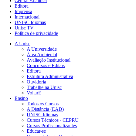
Central Analítica
Editora
Imprensa
Internacional
UNISC Idiomas
Unisc TV
Política de privacidade
A Unisc
A Universidade
Área Ambiental
Avaliação Institucional
Concursos e Editais
Editora
Estrutura Administrativa
Ouvidoria
Trabalhe na Unisc
VoltarE
Ensino
Todos os Cursos
A Distância (EAD)
UNISC Idiomas
Cursos Técnicos - CEPRU
Cursos Profissionalizantes
Educar-se