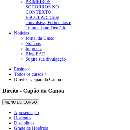
PRIMEIROS
SOCORROS NO
CONTEXTO
ESCOLAR: Crise
convulsiva, Ferimentos e
Traumatismo Dentário
Notícias
Jornal da Unisc
Notícias
Imprensa
Blog EAD
Sugira sua divulgação
Ensino
>
Todos os cursos
>
Direito - Capão da Canoa
Direito - Capão da Canoa
MENU DO CURSO
Apresentação
Docentes
Disciplinas
Grade de Horários