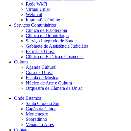
Rede Wi-Fi
Virtual Unisc
Webmail
Impressões Online
Serviços Comunitários
Clinica de Fisioterapia
Clinica de Odontologia
Serviço Integrado de Saúde
Gabinete de Assistência Judiciária
Farmácia Unisc
Clínica de Estética e Cosmética
Cultura
Agenda Cultural
Coro da Unisc
Escola de Música
Núcleo de Arte e Cultura
Orquestra de Câmara da Unisc
Onde Estamos
Santa Cruz do Sul
Capão da Canoa
Montenegro
Sobradinho
Venâncio Aires
Contato