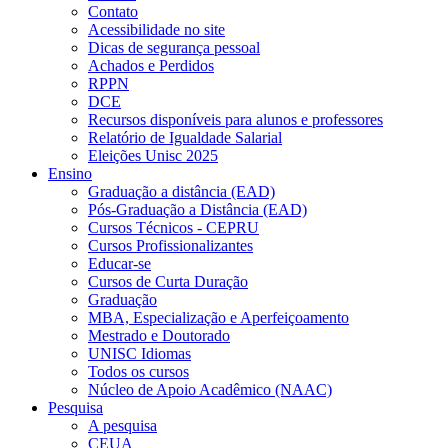
Contato
Acessibilidade no site
Dicas de segurança pessoal
Achados e Perdidos
RPPN
DCE
Recursos disponíveis para alunos e professores
Relatório de Igualdade Salarial
Eleições Unisc 2025
Ensino
Graduação a distância (EAD)
Pós-Graduação a Distância (EAD)
Cursos Técnicos - CEPRU
Cursos Profissionalizantes
Educar-se
Cursos de Curta Duração
Graduação
MBA, Especialização e Aperfeiçoamento
Mestrado e Doutorado
UNISC Idiomas
Todos os cursos
Núcleo de Apoio Acadêmico (NAAC)
Pesquisa
A pesquisa
CEUA