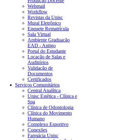
Produção Docente
Webmail
Workflow
Revistas da Unisc
Mural Eletrônico
Enquete Rematrícula
Sala Virtual
Ambiente Graduação
EAD - Antigo
Portal do Estudante
Locação de Salas e
Auditórios
Validação de
Documentos
Certificados
Serviços Comunitários
Central Analítica
Unisc Estética - Clínica e
Spa
Clínica de Odontologia
Clínica do Movimento
Humano
Complexo Esportivo
Conexões
Farmácia Unisc