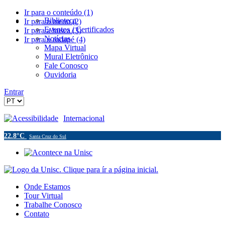
Ir para o conteúdo (1)
Biblioteca
Ir para o menu (2)
Eventos / Certificados
Ir para a busca (3)
Notícias
Ir para o rodapé (4)
Mapa Virtual
Mural Eletrônico
Fale Conosco
Ouvidoria
Entrar
Acessibilidade
Internacional
22.8°C
Santa Cruz do Sul
Onde Estamos
Tour Virtual
Trabalhe Conosco
Contato