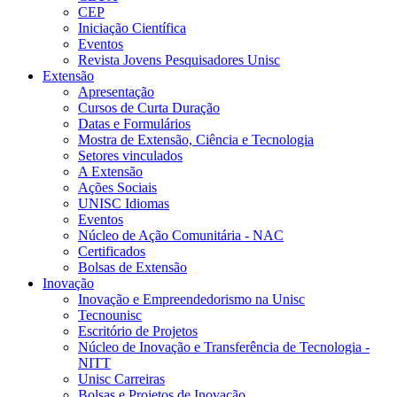
CEP
Iniciação Científica
Eventos
Revista Jovens Pesquisadores Unisc
Extensão
Apresentação
Cursos de Curta Duração
Datas e Formulários
Mostra de Extensão, Ciência e Tecnologia
Setores vinculados
A Extensão
Ações Sociais
UNISC Idiomas
Eventos
Núcleo de Ação Comunitária - NAC
Certificados
Bolsas de Extensão
Inovação
Inovação e Empreendedorismo na Unisc
Tecnounisc
Escritório de Projetos
Núcleo de Inovação e Transferência de Tecnologia -
NITT
Unisc Carreiras
Bolsas e Projetos de Inovação