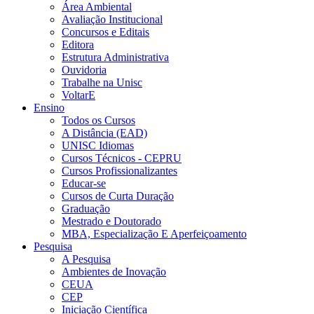
Área Ambiental
Avaliação Institucional
Concursos e Editais
Editora
Estrutura Administrativa
Ouvidoria
Trabalhe na Unisc
VoltarE
Ensino
Todos os Cursos
A Distância (EAD)
UNISC Idiomas
Cursos Técnicos - CEPRU
Cursos Profissionalizantes
Educar-se
Cursos de Curta Duração
Graduação
Mestrado e Doutorado
MBA, Especialização E Aperfeiçoamento
Pesquisa
A Pesquisa
Ambientes de Inovação
CEUA
CEP
Iniciação Científica