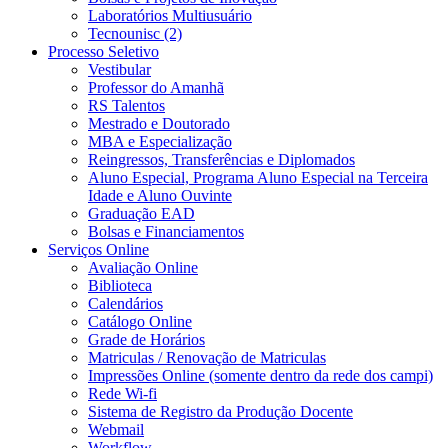
Laboratórios Multiusuário
Tecnounisc (2)
Processo Seletivo
Vestibular
Professor do Amanhã
RS Talentos
Mestrado e Doutorado
MBA e Especialização
Reingressos, Transferências e Diplomados
Aluno Especial, Programa Aluno Especial na Terceira
Idade e Aluno Ouvinte
Graduação EAD
Bolsas e Financiamentos
Serviços Online
Avaliação Online
Biblioteca
Calendários
Catálogo Online
Grade de Horários
Matriculas / Renovação de Matriculas
Impressões Online (somente dentro da rede dos campi)
Rede Wi-fi
Sistema de Registro da Produção Docente
Webmail
Workflow