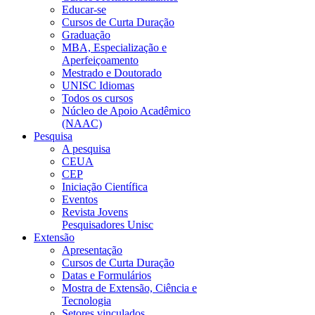
Educar-se
Cursos de Curta Duração
Graduação
MBA, Especialização e
Aperfeiçoamento
Mestrado e Doutorado
UNISC Idiomas
Todos os cursos
Núcleo de Apoio Acadêmico
(NAAC)
Pesquisa
A pesquisa
CEUA
CEP
Iniciação Científica
Eventos
Revista Jovens
Pesquisadores Unisc
Extensão
Apresentação
Cursos de Curta Duração
Datas e Formulários
Mostra de Extensão, Ciência e
Tecnologia
Setores vinculados