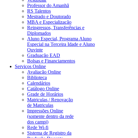
Professor do Amanhã
RS Talentos
Mestrado e Doutorado
MBA e Especialização
Reingressos, Transferências e
Diplomados
Aluno Especial, Programa Aluno
Especial na Terceira Idade e Aluno
Ouvinte
Graduação EAD
Bolsas e Financiamentos
Serviços Online
Avaliação Online
Biblioteca
Calendários
Catálogo Online
Grade de Horários
Matriculas / Renovação
de Matriculas
Impressões Online
(somente dentro da rede
dos campi)
Rede Wi-fi
Sistema de Registro da