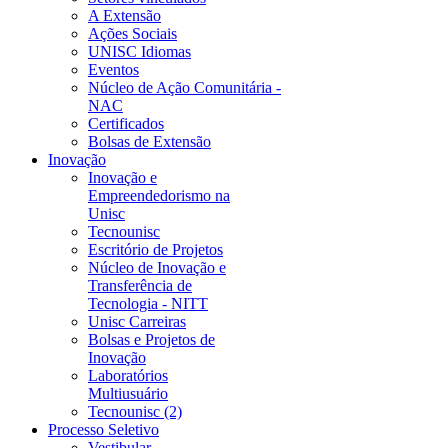
A Extensão
Ações Sociais
UNISC Idiomas
Eventos
Núcleo de Ação Comunitária -
NAC
Certificados
Bolsas de Extensão
Inovação
Inovação e
Empreendedorismo na
Unisc
Tecnounisc
Escritório de Projetos
Núcleo de Inovação e
Transferência de
Tecnologia - NITT
Unisc Carreiras
Bolsas e Projetos de
Inovação
Laboratórios
Multiusuário
Tecnounisc (2)
Processo Seletivo
Vestibular