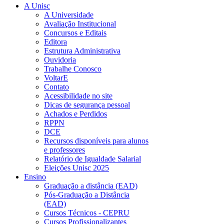
A Unisc
A Universidade
Avaliação Institucional
Concursos e Editais
Editora
Estrutura Administrativa
Ouvidoria
Trabalhe Conosco
VoltarE
Contato
Acessibilidade no site
Dicas de segurança pessoal
Achados e Perdidos
RPPN
DCE
Recursos disponíveis para alunos
e professores
Relatório de Igualdade Salarial
Eleições Unisc 2025
Ensino
Graduação a distância (EAD)
Pós-Graduação a Distância
(EAD)
Cursos Técnicos - CEPRU
Cursos Profissionalizantes