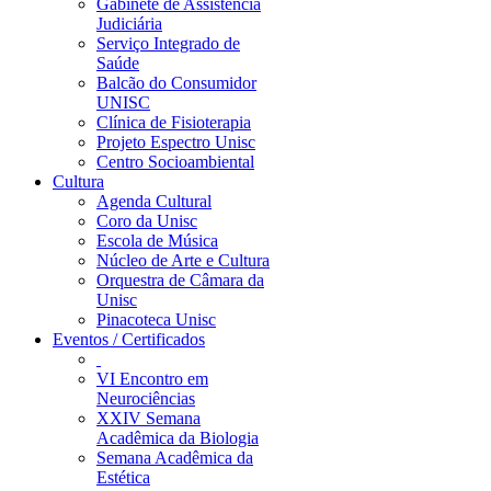
Gabinete de Assistência
Judiciária
Serviço Integrado de
Saúde
Balcão do Consumidor
UNISC
Clínica de Fisioterapia
Projeto Espectro Unisc
Centro Socioambiental
Cultura
Agenda Cultural
Coro da Unisc
Escola de Música
Núcleo de Arte e Cultura
Orquestra de Câmara da
Unisc
Pinacoteca Unisc
Eventos / Certificados
VI Encontro em
Neurociências
XXIV Semana
Acadêmica da Biologia
Semana Acadêmica da
Estética