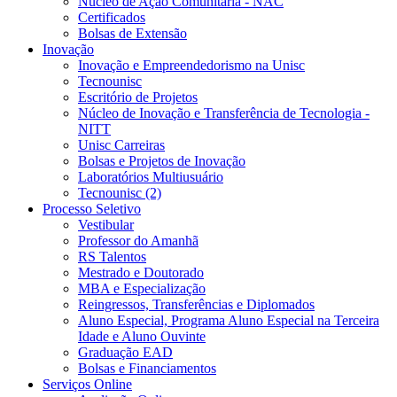
Núcleo de Ação Comunitária - NAC
Certificados
Bolsas de Extensão
Inovação
Inovação e Empreendedorismo na Unisc
Tecnounisc
Escritório de Projetos
Núcleo de Inovação e Transferência de Tecnologia -
NITT
Unisc Carreiras
Bolsas e Projetos de Inovação
Laboratórios Multiusuário
Tecnounisc (2)
Processo Seletivo
Vestibular
Professor do Amanhã
RS Talentos
Mestrado e Doutorado
MBA e Especialização
Reingressos, Transferências e Diplomados
Aluno Especial, Programa Aluno Especial na Terceira
Idade e Aluno Ouvinte
Graduação EAD
Bolsas e Financiamentos
Serviços Online