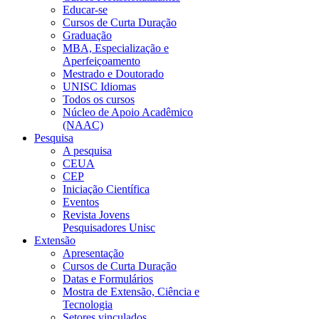
Educar-se
Cursos de Curta Duração
Graduação
MBA, Especialização e
Aperfeiçoamento
Mestrado e Doutorado
UNISC Idiomas
Todos os cursos
Núcleo de Apoio Acadêmico
(NAAC)
Pesquisa
A pesquisa
CEUA
CEP
Iniciação Científica
Eventos
Revista Jovens
Pesquisadores Unisc
Extensão
Apresentação
Cursos de Curta Duração
Datas e Formulários
Mostra de Extensão, Ciência e
Tecnologia
Setores vinculados