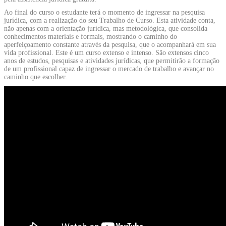
Ao final do curso o estudante terá o momento de ingressar na pesquisa
jurídica, com a realização do seu Trabalho de Curso. Esta atividade conta,
não apenas com a orientação jurídica, mas metodológica, que consolida
conhecimentos materiais e formais, mostrando o caminho do
aperfeiçoamento constante através da pesquisa, que o acompanhará em sua
vida profissional. Este é um curso extenso e intenso. São extensos cinco
anos de estudos, pesquisas e atividades jurídicas, que permitirão a formação
de um profissional capaz de ingressar o mercado de trabalho e avançar no
caminho que escolher.