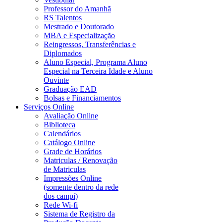
Professor do Amanhã
RS Talentos
Mestrado e Doutorado
MBA e Especialização
Reingressos, Transferências e
Diplomados
Aluno Especial, Programa Aluno
Especial na Terceira Idade e Aluno
Ouvinte
Graduação EAD
Bolsas e Financiamentos
Serviços Online
Avaliação Online
Biblioteca
Calendários
Catálogo Online
Grade de Horários
Matriculas / Renovação
de Matriculas
Impressões Online
(somente dentro da rede
dos campi)
Rede Wi-fi
Sistema de Registro da