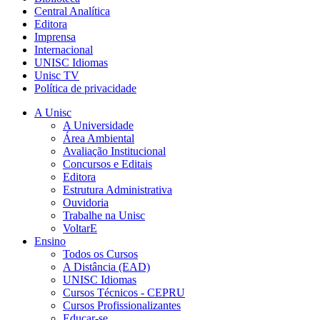
Central Analítica
Editora
Imprensa
Internacional
UNISC Idiomas
Unisc TV
Política de privacidade
A Unisc
A Universidade
Área Ambiental
Avaliação Institucional
Concursos e Editais
Editora
Estrutura Administrativa
Ouvidoria
Trabalhe na Unisc
VoltarE
Ensino
Todos os Cursos
A Distância (EAD)
UNISC Idiomas
Cursos Técnicos - CEPRU
Cursos Profissionalizantes
Educar-se