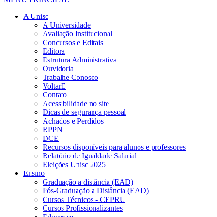
A Unisc
A Universidade
Avaliação Institucional
Concursos e Editais
Editora
Estrutura Administrativa
Ouvidoria
Trabalhe Conosco
VoltarE
Contato
Acessibilidade no site
Dicas de segurança pessoal
Achados e Perdidos
RPPN
DCE
Recursos disponíveis para alunos e professores
Relatório de Igualdade Salarial
Eleições Unisc 2025
Ensino
Graduação a distância (EAD)
Pós-Graduação a Distância (EAD)
Cursos Técnicos - CEPRU
Cursos Profissionalizantes
Educar-se