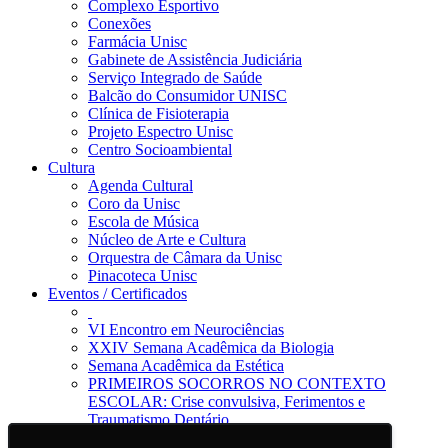
Complexo Esportivo
Conexões
Farmácia Unisc
Gabinete de Assistência Judiciária
Serviço Integrado de Saúde
Balcão do Consumidor UNISC
Clínica de Fisioterapia
Projeto Espectro Unisc
Centro Socioambiental
Cultura
Agenda Cultural
Coro da Unisc
Escola de Música
Núcleo de Arte e Cultura
Orquestra de Câmara da Unisc
Pinacoteca Unisc
Eventos / Certificados
VI Encontro em Neurociências
XXIV Semana Acadêmica da Biologia
Semana Acadêmica da Estética
PRIMEIROS SOCORROS NO CONTEXTO
ESCOLAR: Crise convulsiva, Ferimentos e
Traumatismo Dentário
Notícias