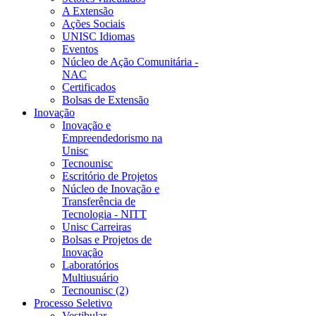
A Extensão
Ações Sociais
UNISC Idiomas
Eventos
Núcleo de Ação Comunitária -
NAC
Certificados
Bolsas de Extensão
Inovação
Inovação e
Empreendedorismo na
Unisc
Tecnounisc
Escritório de Projetos
Núcleo de Inovação e
Transferência de
Tecnologia - NITT
Unisc Carreiras
Bolsas e Projetos de
Inovação
Laboratórios
Multiusuário
Tecnounisc (2)
Processo Seletivo
Vestibular