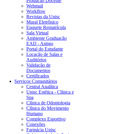
Produção Docente
Webmail
Workflow
Revistas da Unisc
Mural Eletrônico
Enquete Rematrícula
Sala Virtual
Ambiente Graduação
EAD - Antigo
Portal do Estudante
Locação de Salas e
Auditórios
Validação de
Documentos
Certificados
Serviços Comunitários
Central Analítica
Unisc Estética - Clínica e
Spa
Clínica de Odontologia
Clínica do Movimento
Humano
Complexo Esportivo
Conexões
Farmácia Unisc