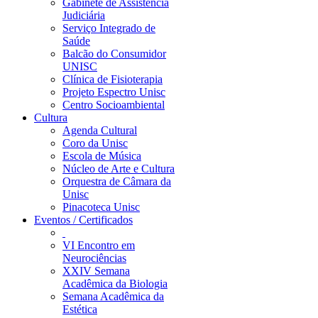
Gabinete de Assistência
Judiciária
Serviço Integrado de
Saúde
Balcão do Consumidor
UNISC
Clínica de Fisioterapia
Projeto Espectro Unisc
Centro Socioambiental
Cultura
Agenda Cultural
Coro da Unisc
Escola de Música
Núcleo de Arte e Cultura
Orquestra de Câmara da
Unisc
Pinacoteca Unisc
Eventos / Certificados
VI Encontro em
Neurociências
XXIV Semana
Acadêmica da Biologia
Semana Acadêmica da
Estética