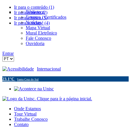
Ir para o conteúdo (1)
Biblioteca
Ir para o menu (2)
Eventos / Certificados
Ir para a busca (3)
Notícias
Ir para o rodapé (4)
Mapa Virtual
Mural Eletrônico
Fale Conosco
Ouvidoria
Entrar
Acessibilidade
Internacional
23.1°C
Santa Cruz do Sul
Onde Estamos
Tour Virtual
Trabalhe Conosco
Contato