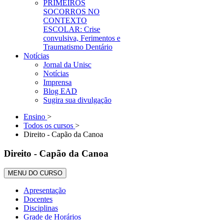
PRIMEIROS
SOCORROS NO
CONTEXTO
ESCOLAR: Crise
convulsiva, Ferimentos e
Traumatismo Dentário
Notícias
Jornal da Unisc
Notícias
Imprensa
Blog EAD
Sugira sua divulgação
Ensino
>
Todos os cursos
>
Direito - Capão da Canoa
Direito - Capão da Canoa
MENU DO CURSO
Apresentação
Docentes
Disciplinas
Grade de Horários