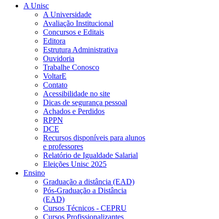
A Unisc
A Universidade
Avaliação Institucional
Concursos e Editais
Editora
Estrutura Administrativa
Ouvidoria
Trabalhe Conosco
VoltarE
Contato
Acessibilidade no site
Dicas de segurança pessoal
Achados e Perdidos
RPPN
DCE
Recursos disponíveis para alunos
e professores
Relatório de Igualdade Salarial
Eleições Unisc 2025
Ensino
Graduação a distância (EAD)
Pós-Graduação a Distância
(EAD)
Cursos Técnicos - CEPRU
Cursos Profissionalizantes