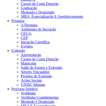
Cursos de Curta Duração
Graduação
Mestrado e Doutorado
MBA, Especialização E Aperfeiçoamento
Pesquisa
A Pesquisa
Ambientes de Inovação
CEUA
CEP
Iniciação Científica
Eventos
Extensão
Apresentação
Cursos de Curta Duração
Matrículas
Salão de Ensino e Extensão
Setores Vincualdos
Projetos de Extensão
Ações Sociais
UNISC Idiomas
Processo Seletivo
Vestibular
Vestibular Complementar
Mestrado e Doutorado
MBA E Especialização