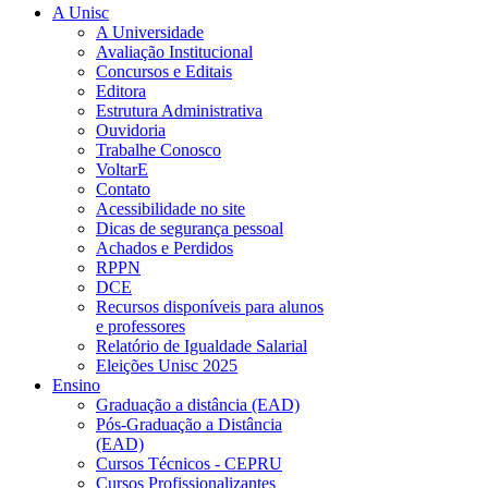
A Unisc
A Universidade
Avaliação Institucional
Concursos e Editais
Editora
Estrutura Administrativa
Ouvidoria
Trabalhe Conosco
VoltarE
Contato
Acessibilidade no site
Dicas de segurança pessoal
Achados e Perdidos
RPPN
DCE
Recursos disponíveis para alunos
e professores
Relatório de Igualdade Salarial
Eleições Unisc 2025
Ensino
Graduação a distância (EAD)
Pós-Graduação a Distância
(EAD)
Cursos Técnicos - CEPRU
Cursos Profissionalizantes