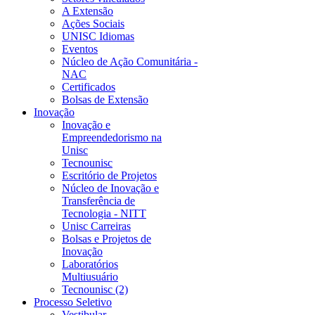
A Extensão
Ações Sociais
UNISC Idiomas
Eventos
Núcleo de Ação Comunitária -
NAC
Certificados
Bolsas de Extensão
Inovação
Inovação e
Empreendedorismo na
Unisc
Tecnounisc
Escritório de Projetos
Núcleo de Inovação e
Transferência de
Tecnologia - NITT
Unisc Carreiras
Bolsas e Projetos de
Inovação
Laboratórios
Multiusuário
Tecnounisc (2)
Processo Seletivo
Vestibular