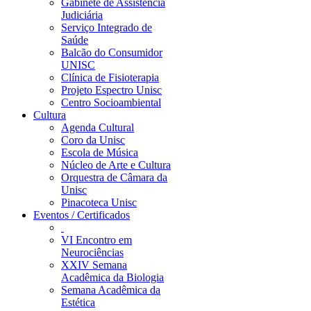
Gabinete de Assistência
Judiciária
Serviço Integrado de
Saúde
Balcão do Consumidor
UNISC
Clínica de Fisioterapia
Projeto Espectro Unisc
Centro Socioambiental
Cultura
Agenda Cultural
Coro da Unisc
Escola de Música
Núcleo de Arte e Cultura
Orquestra de Câmara da
Unisc
Pinacoteca Unisc
Eventos / Certificados
VI Encontro em
Neurociências
XXIV Semana
Acadêmica da Biologia
Semana Acadêmica da
Estética