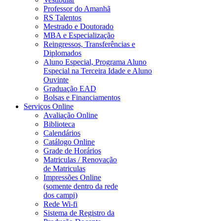
Professor do Amanhã
RS Talentos
Mestrado e Doutorado
MBA e Especialização
Reingressos, Transferências e
Diplomados
Aluno Especial, Programa Aluno
Especial na Terceira Idade e Aluno
Ouvinte
Graduação EAD
Bolsas e Financiamentos
Serviços Online
Avaliação Online
Biblioteca
Calendários
Catálogo Online
Grade de Horários
Matriculas / Renovação
de Matriculas
Impressões Online
(somente dentro da rede
dos campi)
Rede Wi-fi
Sistema de Registro da