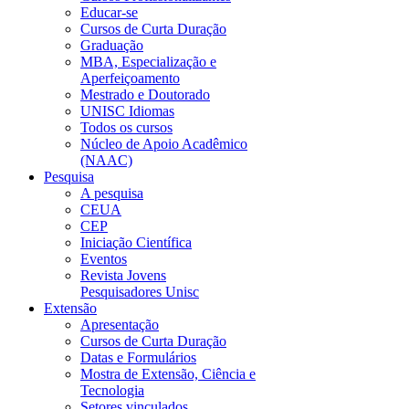
Educar-se
Cursos de Curta Duração
Graduação
MBA, Especialização e
Aperfeiçoamento
Mestrado e Doutorado
UNISC Idiomas
Todos os cursos
Núcleo de Apoio Acadêmico
(NAAC)
Pesquisa
A pesquisa
CEUA
CEP
Iniciação Científica
Eventos
Revista Jovens
Pesquisadores Unisc
Extensão
Apresentação
Cursos de Curta Duração
Datas e Formulários
Mostra de Extensão, Ciência e
Tecnologia
Setores vinculados