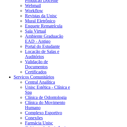
Produção Docente
Webmail
Workflow
Revistas da Unisc
Mural Eletrônico
Enquete Rematrícula
Sala Virtual
Ambiente Graduação
EAD - Antigo
Portal do Estudante
Locação de Salas e
Auditórios
Validação de
Documentos
Certificados
Serviços Comunitários
Central Analítica
Unisc Estética - Clínica e
Spa
Clínica de Odontologia
Clínica do Movimento
Humano
Complexo Esportivo
Conexões
Farmácia Unisc