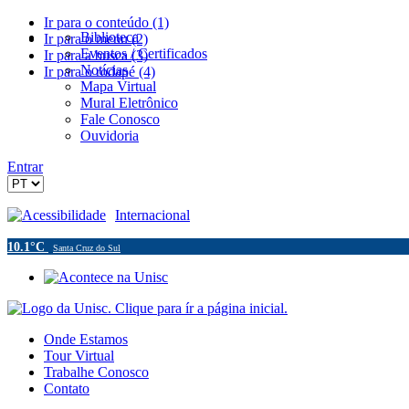
Ir para o conteúdo (1)
Biblioteca
Ir para o menu (2)
Eventos / Certificados
Ir para a busca (3)
Notícias
Ir para o rodapé (4)
Mapa Virtual
Mural Eletrônico
Fale Conosco
Ouvidoria
Entrar
Acessibilidade
Internacional
10.1°C
Santa Cruz do Sul
Onde Estamos
Tour Virtual
Trabalhe Conosco
Contato