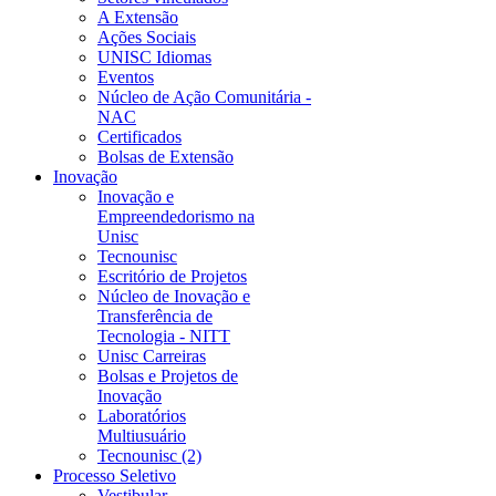
A Extensão
Ações Sociais
UNISC Idiomas
Eventos
Núcleo de Ação Comunitária -
NAC
Certificados
Bolsas de Extensão
Inovação
Inovação e
Empreendedorismo na
Unisc
Tecnounisc
Escritório de Projetos
Núcleo de Inovação e
Transferência de
Tecnologia - NITT
Unisc Carreiras
Bolsas e Projetos de
Inovação
Laboratórios
Multiusuário
Tecnounisc (2)
Processo Seletivo
Vestibular