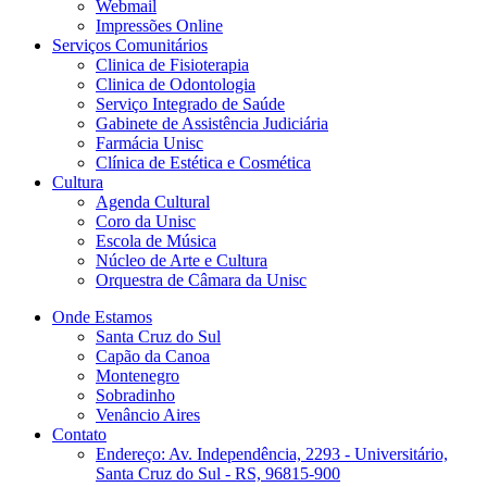
Webmail
Impressões Online
Serviços Comunitários
Clinica de Fisioterapia
Clinica de Odontologia
Serviço Integrado de Saúde
Gabinete de Assistência Judiciária
Farmácia Unisc
Clínica de Estética e Cosmética
Cultura
Agenda Cultural
Coro da Unisc
Escola de Música
Núcleo de Arte e Cultura
Orquestra de Câmara da Unisc
Onde Estamos
Santa Cruz do Sul
Capão da Canoa
Montenegro
Sobradinho
Venâncio Aires
Contato
Endereço: Av. Independência, 2293 - Universitário,
Santa Cruz do Sul - RS, 96815-900