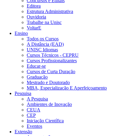
Concursos e Editais
Editora
Estrutura Administrativa
Ouvidoria
Trabalhe na Unisc
VoltarE
Ensino
Todos os Cursos
A Distância (EAD)
UNISC Idiomas
Cursos Técnicos - CEPRU
Cursos Profissionalizantes
Educar-se
Cursos de Curta Duração
Graduação
Mestrado e Doutorado
MBA, Especialização E Aperfeiçoamento
Pesquisa
A Pesquisa
Ambientes de Inovação
CEUA
CEP
Iniciação Científica
Eventos
Extensão