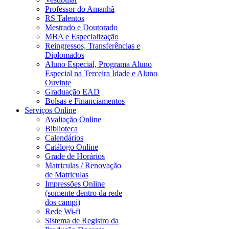
Professor do Amanhã
RS Talentos
Mestrado e Doutorado
MBA e Especialização
Reingressos, Transferências e
Diplomados
Aluno Especial, Programa Aluno
Especial na Terceira Idade e Aluno
Ouvinte
Graduação EAD
Bolsas e Financiamentos
Serviços Online
Avaliação Online
Biblioteca
Calendários
Catálogo Online
Grade de Horários
Matriculas / Renovação
de Matriculas
Impressões Online
(somente dentro da rede
dos campi)
Rede Wi-fi
Sistema de Registro da