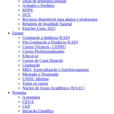
Dicas de segurança pessoal
Achados e Perdidos
RPPN
DCE
Recursos disponíveis para alunos e professores
Relatório de Igualdade Salarial
Eleições Unisc 2025
Ensino
Graduação a distância (EAD)
Pós-Graduação a Distância (EAD)
Cursos Técnicos - CEPRU
Cursos Profissionalizantes
Educar-se
Cursos de Curta Duração
Graduação
MBA, Especialização e Aperfeiçoamento
Mestrado e Doutorado
UNISC Idiomas
Todos os cursos
Núcleo de Apoio Acadêmico (NAAC)
Pesquisa
A pesquisa
CEUA
CEP
Iniciação Científica