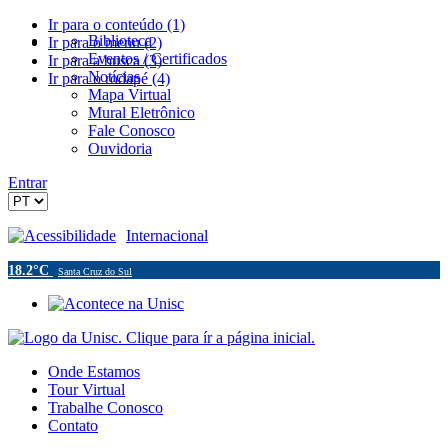
Ir para o conteúdo (1)
Biblioteca
Ir para o menu (2)
Eventos / Certificados
Ir para a busca (3)
Notícias
Ir para o rodapé (4)
Mapa Virtual
Mural Eletrônico
Fale Conosco
Ouvidoria
Entrar
Acessibilidade
Internacional
18.2°C
Santa Cruz do Sul
Onde Estamos
Tour Virtual
Trabalhe Conosco
Contato