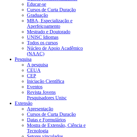
Educar-se
Cursos de Curta Duração
Graduação
MBA, Especialização e
Aperfeiçoamento
Mestrado e Doutorado
UNISC Idiomas
Todos os cursos
Núcleo de Apoio Acadêmico
(NAAC)
Pesquisa
A pesquisa
CEUA
CEP
Iniciação Científica
Eventos
Revista Jovens
Pesquisadores Unisc
Extensão
Apresentação
Cursos de Curta Duração
Datas e Formulários
Mostra de Extensão, Ciência e
Tecnologia
Setores vinculados