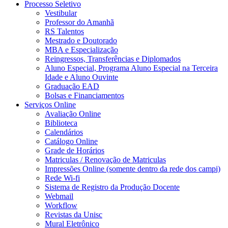
Processo Seletivo
Vestibular
Professor do Amanhã
RS Talentos
Mestrado e Doutorado
MBA e Especialização
Reingressos, Transferências e Diplomados
Aluno Especial, Programa Aluno Especial na Terceira
Idade e Aluno Ouvinte
Graduação EAD
Bolsas e Financiamentos
Serviços Online
Avaliação Online
Biblioteca
Calendários
Catálogo Online
Grade de Horários
Matriculas / Renovação de Matriculas
Impressões Online (somente dentro da rede dos campi)
Rede Wi-fi
Sistema de Registro da Produção Docente
Webmail
Workflow
Revistas da Unisc
Mural Eletrônico