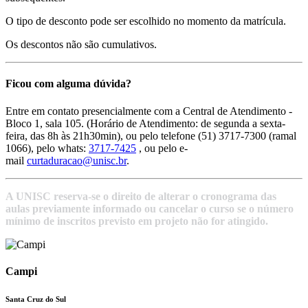
O tipo de desconto pode ser escolhido no momento da matrícula.
Os descontos não são cumulativos.
Ficou com alguma dúvida?
Entre em contato presencialmente com a Central de Atendimento -
Bloco 1, sala 105. (Horário de Atendimento: de segunda a sexta-
feira, das 8h às 21h30min), ou pelo telefone (51) 3717-7300 (ramal
1066), pelo whats:
3717-7425
, ou pelo e-
mail
curtaduracao@unisc.br
.
A UNISC reserva-se o direito de alterar o cronograma das
aulas previamente informado ou cancelar o curso se o número
mínimo de inscritos previsto em projeto não for atingido.
Campi
Santa Cruz do Sul