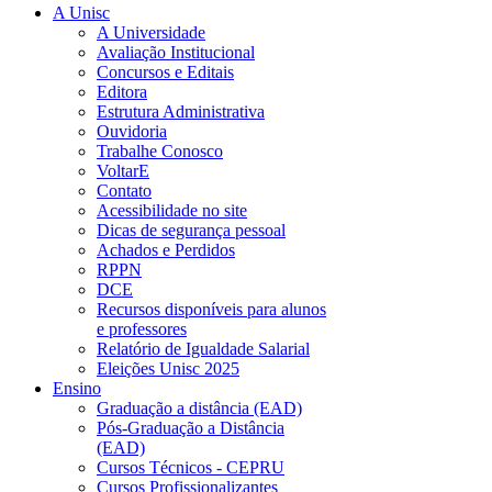
A Unisc
A Universidade
Avaliação Institucional
Concursos e Editais
Editora
Estrutura Administrativa
Ouvidoria
Trabalhe Conosco
VoltarE
Contato
Acessibilidade no site
Dicas de segurança pessoal
Achados e Perdidos
RPPN
DCE
Recursos disponíveis para alunos
e professores
Relatório de Igualdade Salarial
Eleições Unisc 2025
Ensino
Graduação a distância (EAD)
Pós-Graduação a Distância
(EAD)
Cursos Técnicos - CEPRU
Cursos Profissionalizantes