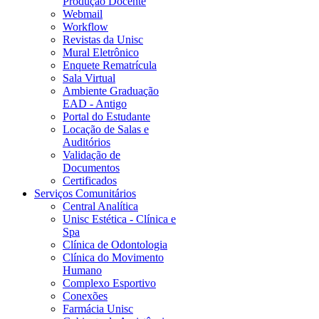
Produção Docente
Webmail
Workflow
Revistas da Unisc
Mural Eletrônico
Enquete Rematrícula
Sala Virtual
Ambiente Graduação
EAD - Antigo
Portal do Estudante
Locação de Salas e
Auditórios
Validação de
Documentos
Certificados
Serviços Comunitários
Central Analítica
Unisc Estética - Clínica e
Spa
Clínica de Odontologia
Clínica do Movimento
Humano
Complexo Esportivo
Conexões
Farmácia Unisc