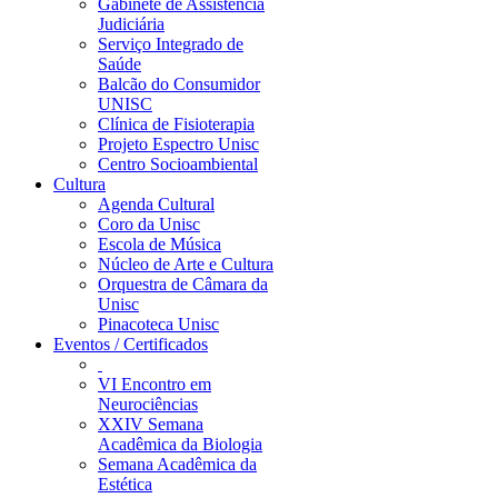
Gabinete de Assistência
Judiciária
Serviço Integrado de
Saúde
Balcão do Consumidor
UNISC
Clínica de Fisioterapia
Projeto Espectro Unisc
Centro Socioambiental
Cultura
Agenda Cultural
Coro da Unisc
Escola de Música
Núcleo de Arte e Cultura
Orquestra de Câmara da
Unisc
Pinacoteca Unisc
Eventos / Certificados
VI Encontro em
Neurociências
XXIV Semana
Acadêmica da Biologia
Semana Acadêmica da
Estética