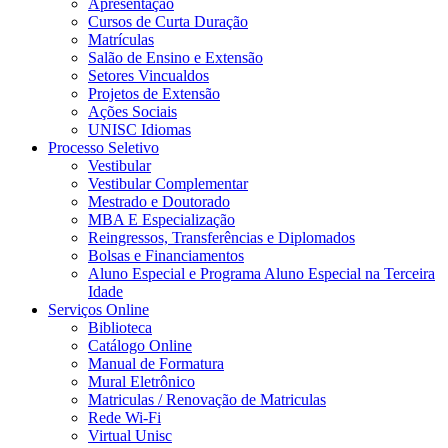
Apresentação
Cursos de Curta Duração
Matrículas
Salão de Ensino e Extensão
Setores Vincualdos
Projetos de Extensão
Ações Sociais
UNISC Idiomas
Processo Seletivo
Vestibular
Vestibular Complementar
Mestrado e Doutorado
MBA E Especialização
Reingressos, Transferências e Diplomados
Bolsas e Financiamentos
Aluno Especial e Programa Aluno Especial na Terceira
Idade
Serviços Online
Biblioteca
Catálogo Online
Manual de Formatura
Mural Eletrônico
Matriculas / Renovação de Matriculas
Rede Wi-Fi
Virtual Unisc