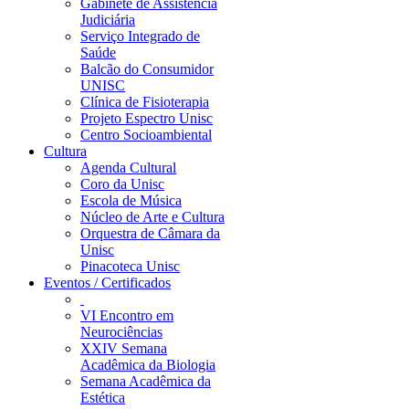
Gabinete de Assistência
Judiciária
Serviço Integrado de
Saúde
Balcão do Consumidor
UNISC
Clínica de Fisioterapia
Projeto Espectro Unisc
Centro Socioambiental
Cultura
Agenda Cultural
Coro da Unisc
Escola de Música
Núcleo de Arte e Cultura
Orquestra de Câmara da
Unisc
Pinacoteca Unisc
Eventos / Certificados
VI Encontro em
Neurociências
XXIV Semana
Acadêmica da Biologia
Semana Acadêmica da
Estética