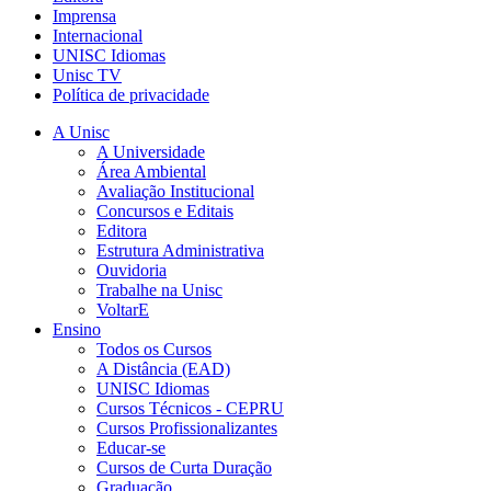
Imprensa
Internacional
UNISC Idiomas
Unisc TV
Política de privacidade
A Unisc
A Universidade
Área Ambiental
Avaliação Institucional
Concursos e Editais
Editora
Estrutura Administrativa
Ouvidoria
Trabalhe na Unisc
VoltarE
Ensino
Todos os Cursos
A Distância (EAD)
UNISC Idiomas
Cursos Técnicos - CEPRU
Cursos Profissionalizantes
Educar-se
Cursos de Curta Duração
Graduação