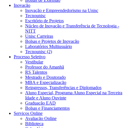
Bolsas de Extensão
Inovação
Inovação e Empreendedorismo na Unisc
Tecnounisc
Escritório de Projetos
Núcleo de Inovação e Transferência de Tecnologia -
NITT
Unisc Carreiras
Bolsas e Projetos de Inovação
Laboratórios Multiusuário
Tecnounisc (2)
Processo Seletivo
Vestibular
Professor do Amanhã
RS Talentos
Mestrado e Doutorado
MBA e Especialização
Reingressos, Transferências e Diplomados
Aluno Especial, Programa Aluno Especial na Terceira
Idade e Aluno Ouvinte
Graduação EAD
Bolsas e Financiamentos
Serviços Online
Avaliação Online
Biblioteca