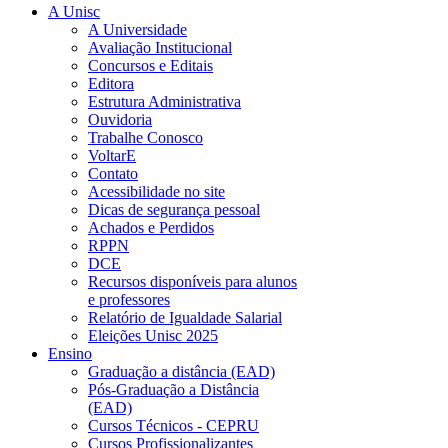
A Unisc
A Universidade
Avaliação Institucional
Concursos e Editais
Editora
Estrutura Administrativa
Ouvidoria
Trabalhe Conosco
VoltarE
Contato
Acessibilidade no site
Dicas de segurança pessoal
Achados e Perdidos
RPPN
DCE
Recursos disponíveis para alunos
e professores
Relatório de Igualdade Salarial
Eleições Unisc 2025
Ensino
Graduação a distância (EAD)
Pós-Graduação a Distância
(EAD)
Cursos Técnicos - CEPRU
Cursos Profissionalizantes