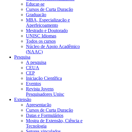
Educar-se
Cursos de Curta Duração
Graduação
MBA, Especialização e
Aperfeiçoamento
Mestrado e Doutorado
UNISC Idiomas
Todos os cursos
Núcleo de Apoio Acadêmico
(NAAC)
Pesquisa
A pesquisa
CEUA
CEP
Iniciação Científica
Eventos
Revista Jovens
Pesquisadores Unisc
Extensão
Apresentação
Cursos de Curta Duração
Datas e Formulários
Mostra de Extensão, Ciência e
Tecnologia
Setores vinculados