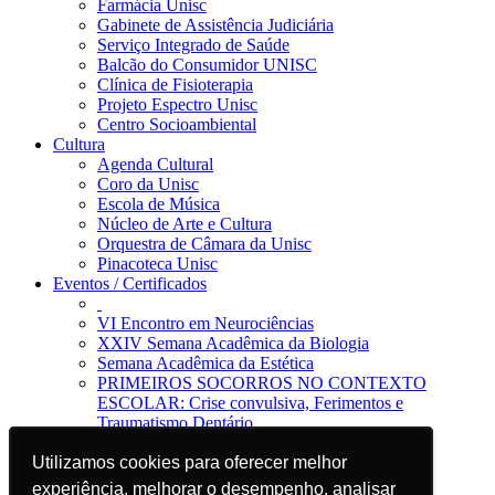
Farmácia Unisc
Gabinete de Assistência Judiciária
Serviço Integrado de Saúde
Balcão do Consumidor UNISC
Clínica de Fisioterapia
Projeto Espectro Unisc
Centro Socioambiental
Cultura
Agenda Cultural
Coro da Unisc
Escola de Música
Núcleo de Arte e Cultura
Orquestra de Câmara da Unisc
Pinacoteca Unisc
Eventos / Certificados
VI Encontro em Neurociências
XXIV Semana Acadêmica da Biologia
Semana Acadêmica da Estética
PRIMEIROS SOCORROS NO CONTEXTO
ESCOLAR: Crise convulsiva, Ferimentos e
Traumatismo Dentário
Notícias
Utilizamos cookies para oferecer melhor
Utilizamos cookies para oferecer melhor
Jornal da Unisc
Notícias
experiência, melhorar o desempenho, analisar
experiência, melhorar o desempenho, analisar