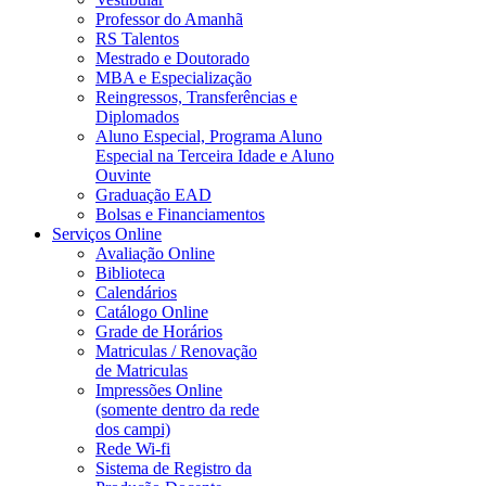
Professor do Amanhã
RS Talentos
Mestrado e Doutorado
MBA e Especialização
Reingressos, Transferências e
Diplomados
Aluno Especial, Programa Aluno
Especial na Terceira Idade e Aluno
Ouvinte
Graduação EAD
Bolsas e Financiamentos
Serviços Online
Avaliação Online
Biblioteca
Calendários
Catálogo Online
Grade de Horários
Matriculas / Renovação
de Matriculas
Impressões Online
(somente dentro da rede
dos campi)
Rede Wi-fi
Sistema de Registro da