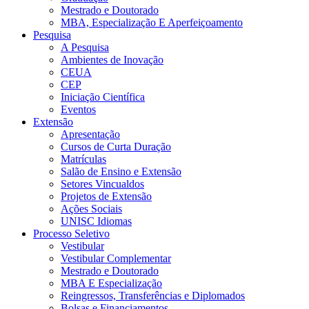
Mestrado e Doutorado
MBA, Especialização E Aperfeiçoamento
Pesquisa
A Pesquisa
Ambientes de Inovação
CEUA
CEP
Iniciação Científica
Eventos
Extensão
Apresentação
Cursos de Curta Duração
Matrículas
Salão de Ensino e Extensão
Setores Vincualdos
Projetos de Extensão
Ações Sociais
UNISC Idiomas
Processo Seletivo
Vestibular
Vestibular Complementar
Mestrado e Doutorado
MBA E Especialização
Reingressos, Transferências e Diplomados
Bolsas e Financiamentos