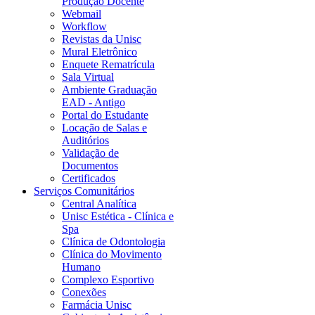
Produção Docente
Webmail
Workflow
Revistas da Unisc
Mural Eletrônico
Enquete Rematrícula
Sala Virtual
Ambiente Graduação
EAD - Antigo
Portal do Estudante
Locação de Salas e
Auditórios
Validação de
Documentos
Certificados
Serviços Comunitários
Central Analítica
Unisc Estética - Clínica e
Spa
Clínica de Odontologia
Clínica do Movimento
Humano
Complexo Esportivo
Conexões
Farmácia Unisc