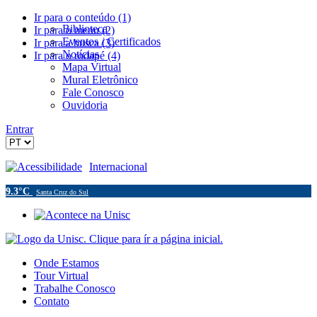
Ir para o conteúdo (1)
Biblioteca
Ir para o menu (2)
Eventos / Certificados
Ir para a busca (3)
Notícias
Ir para o rodapé (4)
Mapa Virtual
Mural Eletrônico
Fale Conosco
Ouvidoria
Entrar
Acessibilidade
Internacional
9.3°C
Santa Cruz do Sul
Onde Estamos
Tour Virtual
Trabalhe Conosco
Contato