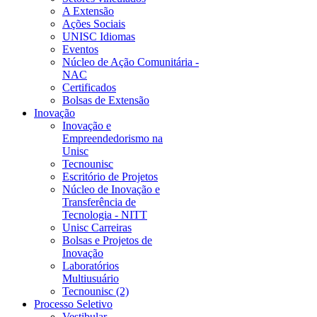
A Extensão
Ações Sociais
UNISC Idiomas
Eventos
Núcleo de Ação Comunitária -
NAC
Certificados
Bolsas de Extensão
Inovação
Inovação e
Empreendedorismo na
Unisc
Tecnounisc
Escritório de Projetos
Núcleo de Inovação e
Transferência de
Tecnologia - NITT
Unisc Carreiras
Bolsas e Projetos de
Inovação
Laboratórios
Multiusuário
Tecnounisc (2)
Processo Seletivo
Vestibular