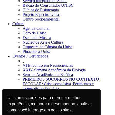
Serviço Integrado de Saúde
Balcão do Consumidor UNISC
Clínica de Fisioterapia
Projeto Espectro Unisc
Centro Socioambiental
Cultura
Agenda Cultural
Coro da Unisc
Escola de Música
Núcleo de Arte e Cultura
Orquestra de Câmara da Unisc
Pinacoteca Unisc
Eventos / Certificados
VI Encontro em Neurociências
XXIV Semana Acadêmica da Biologia
Semana Acadêmica da Estética
PRIMEIROS SOCORROS NO CONTEXTO
ESCOLAR: Crise convulsiva, Ferimentos e
Traumatismo Dentário
Notícias
Jornal da Unisc
Utilizamos cookies para oferecer melhor
Utilizamos cookies para oferecer melhor
Notícias
experiência, melhorar o desempenho, analisar
experiência, melhorar o desempenho, analisar
Imprensa
como você interage em nosso site e
como você interage em nosso site e
Blog EAD