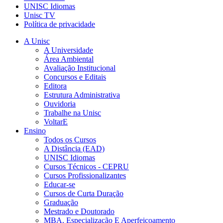
UNISC Idiomas
Unisc TV
Política de privacidade
A Unisc
A Universidade
Área Ambiental
Avaliação Institucional
Concursos e Editais
Editora
Estrutura Administrativa
Ouvidoria
Trabalhe na Unisc
VoltarE
Ensino
Todos os Cursos
A Distância (EAD)
UNISC Idiomas
Cursos Técnicos - CEPRU
Cursos Profissionalizantes
Educar-se
Cursos de Curta Duração
Graduação
Mestrado e Doutorado
MBA, Especialização E Aperfeiçoamento