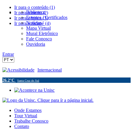
Ir para o conteúdo (1)
Biblioteca
Ir para o menu (2)
Eventos / Certificados
Ir para a busca (3)
Notícias
Ir para o rodapé (4)
Mapa Virtual
Mural Eletrônico
Fale Conosco
Ouvidoria
Entrar
Acessibilidade
Internacional
26.2°C
Santa Cruz do Sul
Onde Estamos
Tour Virtual
Trabalhe Conosco
Contato