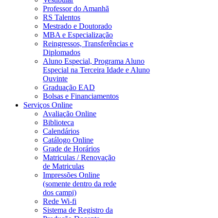
Professor do Amanhã
RS Talentos
Mestrado e Doutorado
MBA e Especialização
Reingressos, Transferências e
Diplomados
Aluno Especial, Programa Aluno
Especial na Terceira Idade e Aluno
Ouvinte
Graduação EAD
Bolsas e Financiamentos
Serviços Online
Avaliação Online
Biblioteca
Calendários
Catálogo Online
Grade de Horários
Matriculas / Renovação
de Matriculas
Impressões Online
(somente dentro da rede
dos campi)
Rede Wi-fi
Sistema de Registro da