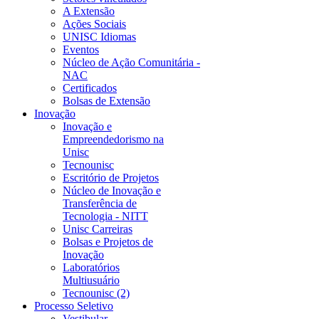
A Extensão
Ações Sociais
UNISC Idiomas
Eventos
Núcleo de Ação Comunitária -
NAC
Certificados
Bolsas de Extensão
Inovação
Inovação e
Empreendedorismo na
Unisc
Tecnounisc
Escritório de Projetos
Núcleo de Inovação e
Transferência de
Tecnologia - NITT
Unisc Carreiras
Bolsas e Projetos de
Inovação
Laboratórios
Multiusuário
Tecnounisc (2)
Processo Seletivo
Vestibular