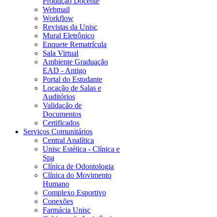
Produção Docente
Webmail
Workflow
Revistas da Unisc
Mural Eletrônico
Enquete Rematrícula
Sala Virtual
Ambiente Graduação
EAD - Antigo
Portal do Estudante
Locação de Salas e
Auditórios
Validação de
Documentos
Certificados
Serviços Comunitários
Central Analítica
Unisc Estética - Clínica e
Spa
Clínica de Odontologia
Clínica do Movimento
Humano
Complexo Esportivo
Conexões
Farmácia Unisc