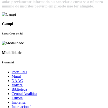
aulas previamente informado ou cancelar o curso se o número
mínimo de inscritos previsto em projeto não for atingido.
Campi
Santa Cruz do Sul
Modalidade
Presencial
Portal RH
Mural
NAAC
VoltarE
Biblioteca
Central Analítica
Editora
Imprensa
Internacional