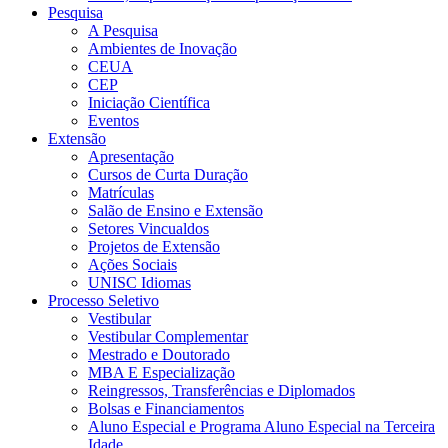
Pesquisa
A Pesquisa
Ambientes de Inovação
CEUA
CEP
Iniciação Científica
Eventos
Extensão
Apresentação
Cursos de Curta Duração
Matrículas
Salão de Ensino e Extensão
Setores Vincualdos
Projetos de Extensão
Ações Sociais
UNISC Idiomas
Processo Seletivo
Vestibular
Vestibular Complementar
Mestrado e Doutorado
MBA E Especialização
Reingressos, Transferências e Diplomados
Bolsas e Financiamentos
Aluno Especial e Programa Aluno Especial na Terceira
Idade