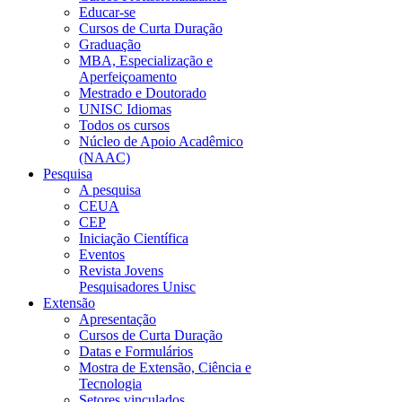
Educar-se
Cursos de Curta Duração
Graduação
MBA, Especialização e
Aperfeiçoamento
Mestrado e Doutorado
UNISC Idiomas
Todos os cursos
Núcleo de Apoio Acadêmico
(NAAC)
Pesquisa
A pesquisa
CEUA
CEP
Iniciação Científica
Eventos
Revista Jovens
Pesquisadores Unisc
Extensão
Apresentação
Cursos de Curta Duração
Datas e Formulários
Mostra de Extensão, Ciência e
Tecnologia
Setores vinculados