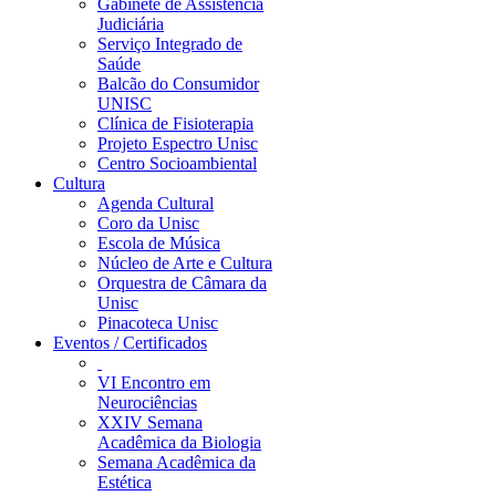
Gabinete de Assistência
Judiciária
Serviço Integrado de
Saúde
Balcão do Consumidor
UNISC
Clínica de Fisioterapia
Projeto Espectro Unisc
Centro Socioambiental
Cultura
Agenda Cultural
Coro da Unisc
Escola de Música
Núcleo de Arte e Cultura
Orquestra de Câmara da
Unisc
Pinacoteca Unisc
Eventos / Certificados
VI Encontro em
Neurociências
XXIV Semana
Acadêmica da Biologia
Semana Acadêmica da
Estética