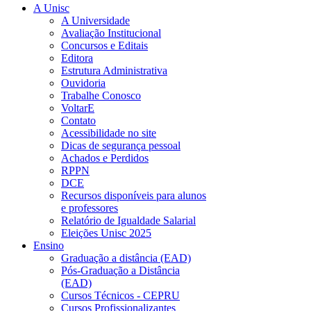
A Unisc
A Universidade
Avaliação Institucional
Concursos e Editais
Editora
Estrutura Administrativa
Ouvidoria
Trabalhe Conosco
VoltarE
Contato
Acessibilidade no site
Dicas de segurança pessoal
Achados e Perdidos
RPPN
DCE
Recursos disponíveis para alunos
e professores
Relatório de Igualdade Salarial
Eleições Unisc 2025
Ensino
Graduação a distância (EAD)
Pós-Graduação a Distância
(EAD)
Cursos Técnicos - CEPRU
Cursos Profissionalizantes