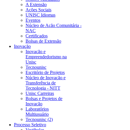
A Extensão
Ações Sociais
UNISC Idiomas
Eventos
Núcleo de Ação Comunitária -
NAC
Certificados
Bolsas de Extensão
Inovação
Inovação e
Empreendedorismo na
Unisc
Tecnounisc
Escritório de Projetos
Núcleo de Inovação e
Transferência de
Tecnologia - NITT
Unisc Carreiras
Bolsas e Projetos de
Inovação
Laboratórios
Multiusuário
Tecnounisc (2)
Processo Seletivo
Vestibular