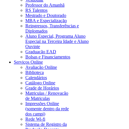
Professor do Amanhã
RS Talentos
Mestrado e Doutorado
MBA e Especialização
Reingressos, Transferências e
Diplomados
Aluno Especial, Programa Aluno
Especial na Terceira Idade e Aluno
Ouvinte
Graduação EAD
Bolsas e Financiamentos
Serviços Online
Avaliação Online
Biblioteca
Calendários
Catálogo Online
Grade de Horários
Matriculas / Renovação
de Matriculas
Impressões Online
(somente dentro da rede
dos campi)
Rede Wi-fi
Sistema de Registro da