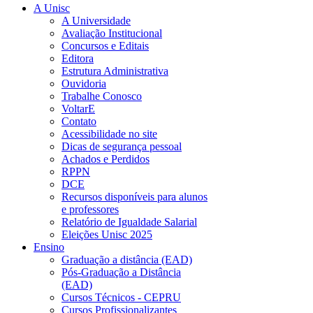
A Unisc
A Universidade
Avaliação Institucional
Concursos e Editais
Editora
Estrutura Administrativa
Ouvidoria
Trabalhe Conosco
VoltarE
Contato
Acessibilidade no site
Dicas de segurança pessoal
Achados e Perdidos
RPPN
DCE
Recursos disponíveis para alunos
e professores
Relatório de Igualdade Salarial
Eleições Unisc 2025
Ensino
Graduação a distância (EAD)
Pós-Graduação a Distância
(EAD)
Cursos Técnicos - CEPRU
Cursos Profissionalizantes