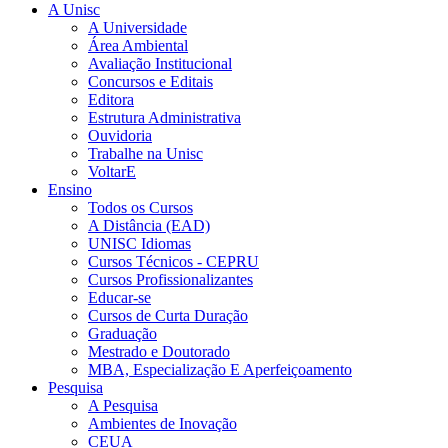
A Unisc
A Universidade
Área Ambiental
Avaliação Institucional
Concursos e Editais
Editora
Estrutura Administrativa
Ouvidoria
Trabalhe na Unisc
VoltarE
Ensino
Todos os Cursos
A Distância (EAD)
UNISC Idiomas
Cursos Técnicos - CEPRU
Cursos Profissionalizantes
Educar-se
Cursos de Curta Duração
Graduação
Mestrado e Doutorado
MBA, Especialização E Aperfeiçoamento
Pesquisa
A Pesquisa
Ambientes de Inovação
CEUA