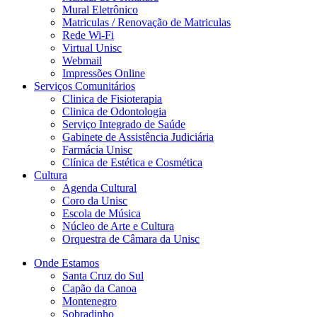
Mural Eletrônico
Matriculas / Renovação de Matriculas
Rede Wi-Fi
Virtual Unisc
Webmail
Impressões Online
Serviços Comunitários
Clinica de Fisioterapia
Clinica de Odontologia
Serviço Integrado de Saúde
Gabinete de Assistência Judiciária
Farmácia Unisc
Clínica de Estética e Cosmética
Cultura
Agenda Cultural
Coro da Unisc
Escola de Música
Núcleo de Arte e Cultura
Orquestra de Câmara da Unisc
Onde Estamos
Santa Cruz do Sul
Capão da Canoa
Montenegro
Sobradinho