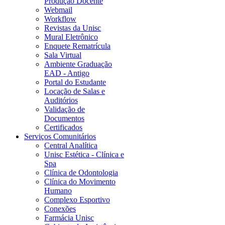
Produção Docente
Webmail
Workflow
Revistas da Unisc
Mural Eletrônico
Enquete Rematrícula
Sala Virtual
Ambiente Graduação
EAD - Antigo
Portal do Estudante
Locação de Salas e
Auditórios
Validação de
Documentos
Certificados
Serviços Comunitários
Central Analítica
Unisc Estética - Clínica e
Spa
Clínica de Odontologia
Clínica do Movimento
Humano
Complexo Esportivo
Conexões
Farmácia Unisc