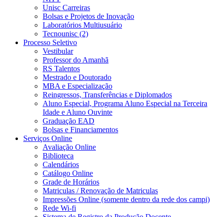
Unisc Carreiras
Bolsas e Projetos de Inovação
Laboratórios Multiusuário
Tecnounisc (2)
Processo Seletivo
Vestibular
Professor do Amanhã
RS Talentos
Mestrado e Doutorado
MBA e Especialização
Reingressos, Transferências e Diplomados
Aluno Especial, Programa Aluno Especial na Terceira
Idade e Aluno Ouvinte
Graduação EAD
Bolsas e Financiamentos
Serviços Online
Avaliação Online
Biblioteca
Calendários
Catálogo Online
Grade de Horários
Matriculas / Renovação de Matriculas
Impressões Online (somente dentro da rede dos campi)
Rede Wi-fi
Sistema de Registro da Produção Docente