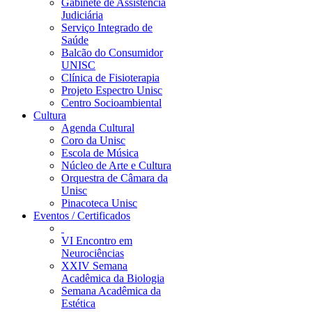
Gabinete de Assistência
Judiciária
Serviço Integrado de
Saúde
Balcão do Consumidor
UNISC
Clínica de Fisioterapia
Projeto Espectro Unisc
Centro Socioambiental
Cultura
Agenda Cultural
Coro da Unisc
Escola de Música
Núcleo de Arte e Cultura
Orquestra de Câmara da
Unisc
Pinacoteca Unisc
Eventos / Certificados
VI Encontro em
Neurociências
XXIV Semana
Acadêmica da Biologia
Semana Acadêmica da
Estética