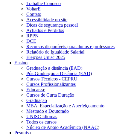
Trabalhe Conosco
VoltarE
Contato
Acessibilidade no site
Dicas de segurança pessoal
Achados e Perdidos
RPPN
DCE
Recursos disponíveis para alunos e professores
Relatório de Igualdade Salarial
Eleições Unisc 2025
Ensino
Graduação a distância (EAD)
Pós-Graduação a Distância (EAD)
Cursos Técnicos - CEPRU
Cursos Profissionalizantes
Educar-se
Cursos de Curta Duração
Graduação
MBA, Especialização e Aperfeiçoamento
Mestrado e Doutorado
UNISC Idiomas
Todos os cursos
Núcleo de Apoio Acadêmico (NAAC)
Pesquisa