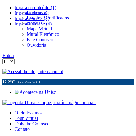
Ir para o conteúdo (1)
Biblioteca
Ir para o menu (2)
Eventos / Certificados
Ir para a busca (3)
Notícias
Ir para o rodapé (4)
Mapa Virtual
Mural Eletrônico
Fale Conosco
Ouvidoria
Entrar
Acessibilidade
Internacional
12.2°C
Santa Cruz do Sul
Onde Estamos
Tour Virtual
Trabalhe Conosco
Contato