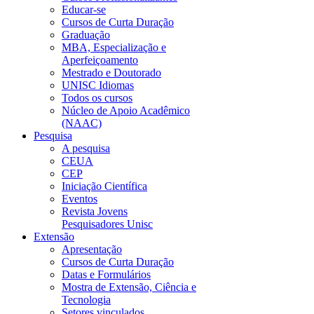
Educar-se
Cursos de Curta Duração
Graduação
MBA, Especialização e
Aperfeiçoamento
Mestrado e Doutorado
UNISC Idiomas
Todos os cursos
Núcleo de Apoio Acadêmico
(NAAC)
Pesquisa
A pesquisa
CEUA
CEP
Iniciação Científica
Eventos
Revista Jovens
Pesquisadores Unisc
Extensão
Apresentação
Cursos de Curta Duração
Datas e Formulários
Mostra de Extensão, Ciência e
Tecnologia
Setores vinculados