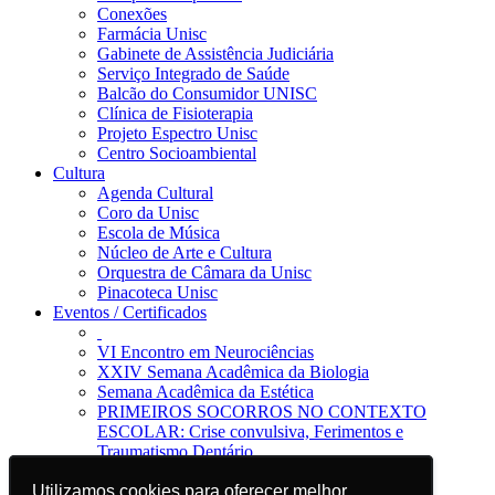
Conexões
Farmácia Unisc
Gabinete de Assistência Judiciária
Serviço Integrado de Saúde
Balcão do Consumidor UNISC
Clínica de Fisioterapia
Projeto Espectro Unisc
Centro Socioambiental
Cultura
Agenda Cultural
Coro da Unisc
Escola de Música
Núcleo de Arte e Cultura
Orquestra de Câmara da Unisc
Pinacoteca Unisc
Eventos / Certificados
VI Encontro em Neurociências
XXIV Semana Acadêmica da Biologia
Semana Acadêmica da Estética
PRIMEIROS SOCORROS NO CONTEXTO
ESCOLAR: Crise convulsiva, Ferimentos e
Traumatismo Dentário
Notícias
Utilizamos cookies para oferecer melhor
Utilizamos cookies para oferecer melhor
Jornal da Unisc