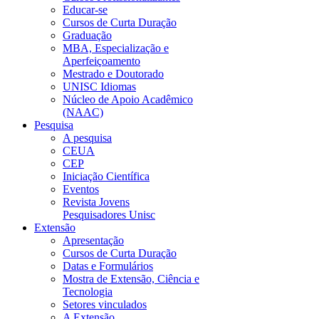
Educar-se
Cursos de Curta Duração
Graduação
MBA, Especialização e
Aperfeiçoamento
Mestrado e Doutorado
UNISC Idiomas
Núcleo de Apoio Acadêmico
(NAAC)
Pesquisa
A pesquisa
CEUA
CEP
Iniciação Científica
Eventos
Revista Jovens
Pesquisadores Unisc
Extensão
Apresentação
Cursos de Curta Duração
Datas e Formulários
Mostra de Extensão, Ciência e
Tecnologia
Setores vinculados
A Extensão