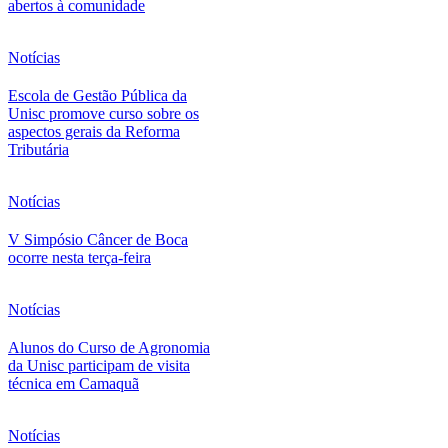
abertos à comunidade
Notícias
Escola de Gestão Pública da
Unisc promove curso sobre os
aspectos gerais da Reforma
Tributária
Notícias
V Simpósio Câncer de Boca
ocorre nesta terça-feira
Notícias
Alunos do Curso de Agronomia
da Unisc participam de visita
técnica em Camaquã
Notícias