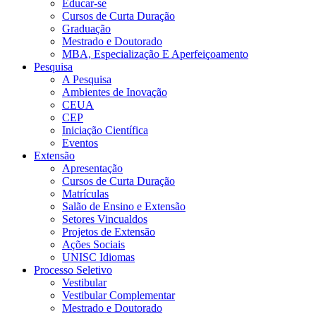
Educar-se
Cursos de Curta Duração
Graduação
Mestrado e Doutorado
MBA, Especialização E Aperfeiçoamento
Pesquisa
A Pesquisa
Ambientes de Inovação
CEUA
CEP
Iniciação Científica
Eventos
Extensão
Apresentação
Cursos de Curta Duração
Matrículas
Salão de Ensino e Extensão
Setores Vincualdos
Projetos de Extensão
Ações Sociais
UNISC Idiomas
Processo Seletivo
Vestibular
Vestibular Complementar
Mestrado e Doutorado