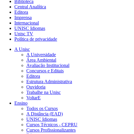
Biblioteca
Central Analítica
Editora
Imprensa
Internacional
UNISC Idiomas
Unisc TV
Política de privacidade
A Unisc
A Universidade
Área Ambiental
Avaliação Institucional
Concursos e Editais
Editora
Estrutura Administrativa
Ouvidoria
Trabalhe na Unisc
VoltarE
Ensino
Todos os Cursos
A Distância (EAD)
UNISC Idiomas
Cursos Técnicos - CEPRU
Cursos Profissionalizantes