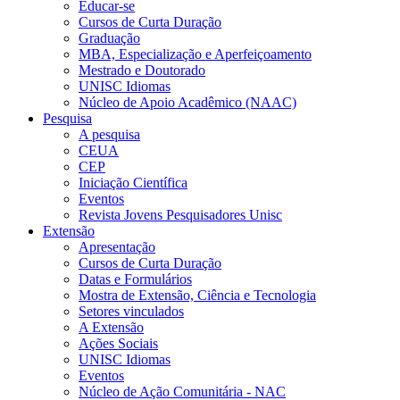
Educar-se
Cursos de Curta Duração
Graduação
MBA, Especialização e Aperfeiçoamento
Mestrado e Doutorado
UNISC Idiomas
Núcleo de Apoio Acadêmico (NAAC)
Pesquisa
A pesquisa
CEUA
CEP
Iniciação Científica
Eventos
Revista Jovens Pesquisadores Unisc
Extensão
Apresentação
Cursos de Curta Duração
Datas e Formulários
Mostra de Extensão, Ciência e Tecnologia
Setores vinculados
A Extensão
Ações Sociais
UNISC Idiomas
Eventos
Núcleo de Ação Comunitária - NAC