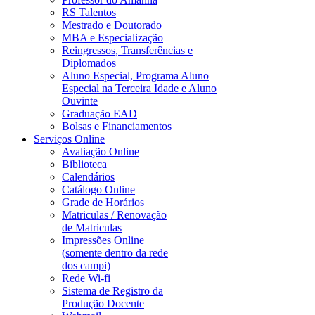
RS Talentos
Mestrado e Doutorado
MBA e Especialização
Reingressos, Transferências e
Diplomados
Aluno Especial, Programa Aluno
Especial na Terceira Idade e Aluno
Ouvinte
Graduação EAD
Bolsas e Financiamentos
Serviços Online
Avaliação Online
Biblioteca
Calendários
Catálogo Online
Grade de Horários
Matriculas / Renovação
de Matriculas
Impressões Online
(somente dentro da rede
dos campi)
Rede Wi-fi
Sistema de Registro da
Produção Docente