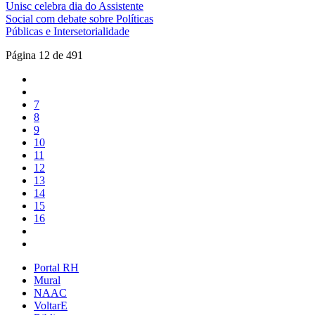
Unisc celebra dia do Assistente
Social com debate sobre Políticas
Públicas e Intersetorialidade
Página 12 de 491
7
8
9
10
11
12
13
14
15
16
Portal RH
Mural
NAAC
VoltarE