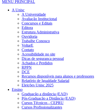
MENU PRINCIPAL
A Unisc
A Universidade
Avaliação Institucional
Concursos e Editais
Editora
Estrutura Administrativa
Ouvidoria
Trabalhe Conosco
VoltarE
Contato
Acessibilidade no site
Dicas de segurança pessoal
Achados e Perdidos
RPPN
DCE
Recursos disponíveis para alunos e professores
Relatório de Igualdade Salarial
Eleições Unisc 2025
Ensino
Graduação a distância (EAD)
Pós-Graduação a Distância (EAD)
Cursos Técnicos - CEPRU
Cursos Profissionalizantes