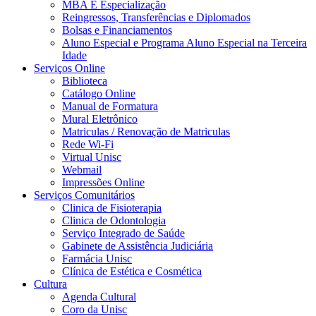
MBA E Especialização
Reingressos, Transferências e Diplomados
Bolsas e Financiamentos
Aluno Especial e Programa Aluno Especial na Terceira
Idade
Serviços Online
Biblioteca
Catálogo Online
Manual de Formatura
Mural Eletrônico
Matriculas / Renovação de Matriculas
Rede Wi-Fi
Virtual Unisc
Webmail
Impressões Online
Serviços Comunitários
Clinica de Fisioterapia
Clinica de Odontologia
Serviço Integrado de Saúde
Gabinete de Assistência Judiciária
Farmácia Unisc
Clínica de Estética e Cosmética
Cultura
Agenda Cultural
Coro da Unisc