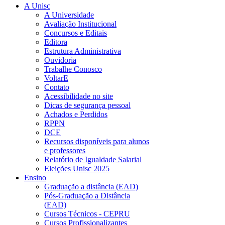
A Unisc
A Universidade
Avaliação Institucional
Concursos e Editais
Editora
Estrutura Administrativa
Ouvidoria
Trabalhe Conosco
VoltarE
Contato
Acessibilidade no site
Dicas de segurança pessoal
Achados e Perdidos
RPPN
DCE
Recursos disponíveis para alunos
e professores
Relatório de Igualdade Salarial
Eleições Unisc 2025
Ensino
Graduação a distância (EAD)
Pós-Graduação a Distância
(EAD)
Cursos Técnicos - CEPRU
Cursos Profissionalizantes