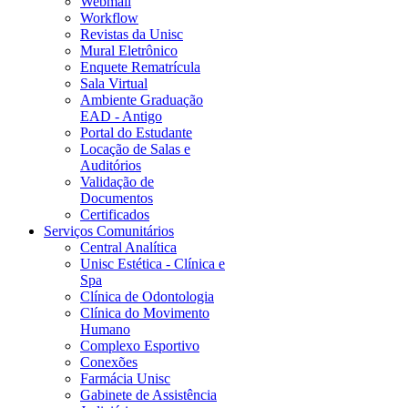
Webmail
Workflow
Revistas da Unisc
Mural Eletrônico
Enquete Rematrícula
Sala Virtual
Ambiente Graduação
EAD - Antigo
Portal do Estudante
Locação de Salas e
Auditórios
Validação de
Documentos
Certificados
Serviços Comunitários
Central Analítica
Unisc Estética - Clínica e
Spa
Clínica de Odontologia
Clínica do Movimento
Humano
Complexo Esportivo
Conexões
Farmácia Unisc
Gabinete de Assistência