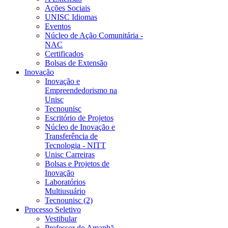
Ações Sociais
UNISC Idiomas
Eventos
Núcleo de Ação Comunitária -
NAC
Certificados
Bolsas de Extensão
Inovação
Inovação e
Empreendedorismo na
Unisc
Tecnounisc
Escritório de Projetos
Núcleo de Inovação e
Transferência de
Tecnologia - NITT
Unisc Carreiras
Bolsas e Projetos de
Inovação
Laboratórios
Multiusuário
Tecnounisc (2)
Processo Seletivo
Vestibular
Professor do Amanhã