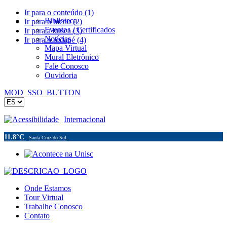
Ir para o conteúdo (1)
Biblioteca
Ir para o menu (2)
Eventos / Certificados
Ir para a busca (3)
Notícias
Ir para o rodapé (4)
Mapa Virtual
Mural Eletrônico
Fale Conosco
Ouvidoria
MOD_SSO_BUTTON
Acessibilidade
Internacional
11.8°C
Santa Cruz do Sul
Onde Estamos
Tour Virtual
Trabalhe Conosco
Contato