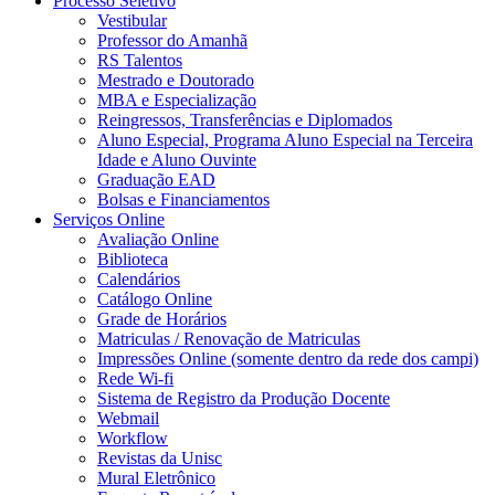
Processo Seletivo
Vestibular
Professor do Amanhã
RS Talentos
Mestrado e Doutorado
MBA e Especialização
Reingressos, Transferências e Diplomados
Aluno Especial, Programa Aluno Especial na Terceira
Idade e Aluno Ouvinte
Graduação EAD
Bolsas e Financiamentos
Serviços Online
Avaliação Online
Biblioteca
Calendários
Catálogo Online
Grade de Horários
Matriculas / Renovação de Matriculas
Impressões Online (somente dentro da rede dos campi)
Rede Wi-fi
Sistema de Registro da Produção Docente
Webmail
Workflow
Revistas da Unisc
Mural Eletrônico