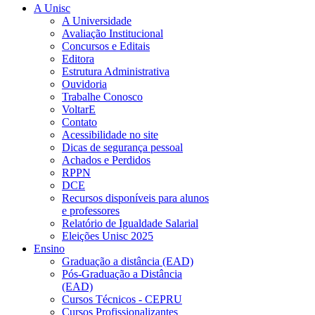
A Unisc
A Universidade
Avaliação Institucional
Concursos e Editais
Editora
Estrutura Administrativa
Ouvidoria
Trabalhe Conosco
VoltarE
Contato
Acessibilidade no site
Dicas de segurança pessoal
Achados e Perdidos
RPPN
DCE
Recursos disponíveis para alunos
e professores
Relatório de Igualdade Salarial
Eleições Unisc 2025
Ensino
Graduação a distância (EAD)
Pós-Graduação a Distância
(EAD)
Cursos Técnicos - CEPRU
Cursos Profissionalizantes