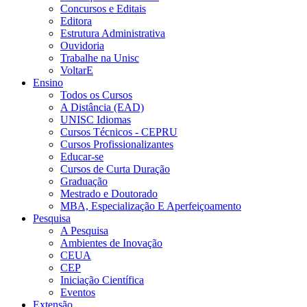
Concursos e Editais
Editora
Estrutura Administrativa
Ouvidoria
Trabalhe na Unisc
VoltarE
Ensino
Todos os Cursos
A Distância (EAD)
UNISC Idiomas
Cursos Técnicos - CEPRU
Cursos Profissionalizantes
Educar-se
Cursos de Curta Duração
Graduação
Mestrado e Doutorado
MBA, Especialização E Aperfeiçoamento
Pesquisa
A Pesquisa
Ambientes de Inovação
CEUA
CEP
Iniciação Científica
Eventos
Extensão