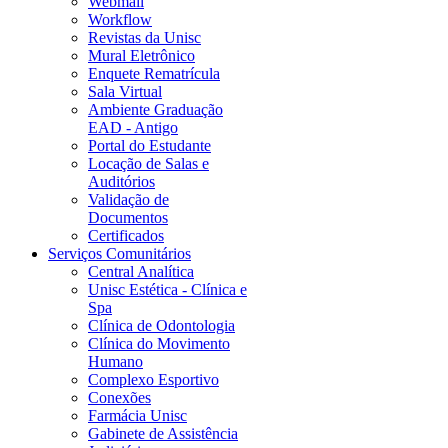
Webmail
Workflow
Revistas da Unisc
Mural Eletrônico
Enquete Rematrícula
Sala Virtual
Ambiente Graduação
EAD - Antigo
Portal do Estudante
Locação de Salas e
Auditórios
Validação de
Documentos
Certificados
Serviços Comunitários
Central Analítica
Unisc Estética - Clínica e
Spa
Clínica de Odontologia
Clínica do Movimento
Humano
Complexo Esportivo
Conexões
Farmácia Unisc
Gabinete de Assistência