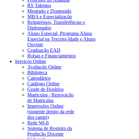
RS Talentos
Mestrado e Doutorado
MBA e Especialização
Reingressos, Transferências e
Diplomados
Aluno Especial, Programa Aluno
Especial na Terceira Idade e Aluno
Ouvinte
Graduação EAD
Bolsas e Financiamentos
Serviços Online
Avaliação Online
Biblioteca
Calendários
Catálogo Online
Grade de Horários
Matriculas / Renovação
de Matriculas
Impressões Online
(somente dentro da rede
dos campi)
Rede Wi-fi
Sistema de Registro da
Produção Docente