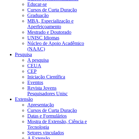
Educar-se
Cursos de Curta Duração
Graduação
MBA, Especialização e
Aperfeiçoamento
Mestrado e Doutorado
UNISC Idiomas
Núcleo de Apoio Acadêmico
(NAAC)
Pesquisa
A pesquisa
CEUA
CEP
Iniciação Científica
Eventos
Revista Jovens
Pesquisadores Unisc
Extensão
Apresentação
Cursos de Curta Duração
Datas e Formulários
Mostra de Extensão, Ciência e
Tecnologia
Setores vinculados
A Extensão