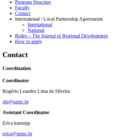
Program Structure
Faculty
Contact
International / Local Partnership Agreements
International
National
Redes – The Journal of Regional Development
How to apply
Contact
Coordination
Coordinator
Rogério Leandro Lima da Silveira
rlls@unisc.br
Assistant Coordinator
Erica karnopp
erica@unisc.br