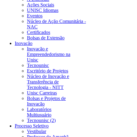
Ações Sociais
UNISC Idiomas
Eventos
Núcleo de Ação Comunitária -
NAC
Certificados
Bolsas de Extensão
Inovação
Inovação e
Empreendedorismo na
Unisc
Tecnounisc
Escritório de Projetos
Núcleo de Inovação e
Transferência de
Tecnologia - NITT
Unisc Carreiras
Bolsas e Projetos de
Inovação
Laboratórios
Multiusuário
Tecnounisc (2)
Processo Seletivo
Vestibular
Professor do Amanhã