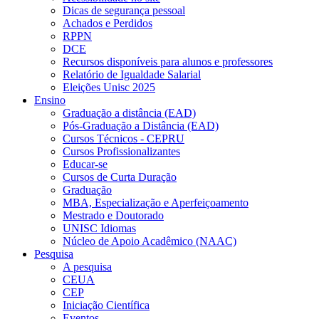
Dicas de segurança pessoal
Achados e Perdidos
RPPN
DCE
Recursos disponíveis para alunos e professores
Relatório de Igualdade Salarial
Eleições Unisc 2025
Ensino
Graduação a distância (EAD)
Pós-Graduação a Distância (EAD)
Cursos Técnicos - CEPRU
Cursos Profissionalizantes
Educar-se
Cursos de Curta Duração
Graduação
MBA, Especialização e Aperfeiçoamento
Mestrado e Doutorado
UNISC Idiomas
Núcleo de Apoio Acadêmico (NAAC)
Pesquisa
A pesquisa
CEUA
CEP
Iniciação Científica
Eventos