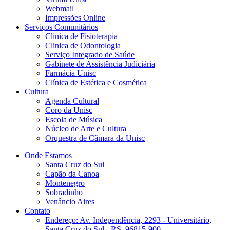
Webmail
Impressões Online
Serviços Comunitários
Clinica de Fisioterapia
Clinica de Odontologia
Serviço Integrado de Saúde
Gabinete de Assistência Judiciária
Farmácia Unisc
Clínica de Estética e Cosmética
Cultura
Agenda Cultural
Coro da Unisc
Escola de Música
Núcleo de Arte e Cultura
Orquestra de Câmara da Unisc
Onde Estamos
Santa Cruz do Sul
Capão da Canoa
Montenegro
Sobradinho
Venâncio Aires
Contato
Endereço: Av. Independência, 2293 - Universitário,
Santa Cruz do Sul - RS, 96815-900