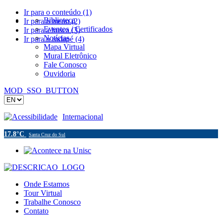
Ir para o conteúdo (1)
Biblioteca
Ir para o menu (2)
Eventos / Certificados
Ir para a busca (3)
Notícias
Ir para o rodapé (4)
Mapa Virtual
Mural Eletrônico
Fale Conosco
Ouvidoria
MOD_SSO_BUTTON
Acessibilidade
Internacional
17.8°C
Santa Cruz do Sul
Onde Estamos
Tour Virtual
Trabalhe Conosco
Contato