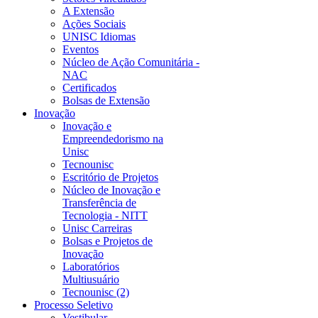
A Extensão
Ações Sociais
UNISC Idiomas
Eventos
Núcleo de Ação Comunitária -
NAC
Certificados
Bolsas de Extensão
Inovação
Inovação e
Empreendedorismo na
Unisc
Tecnounisc
Escritório de Projetos
Núcleo de Inovação e
Transferência de
Tecnologia - NITT
Unisc Carreiras
Bolsas e Projetos de
Inovação
Laboratórios
Multiusuário
Tecnounisc (2)
Processo Seletivo
Vestibular