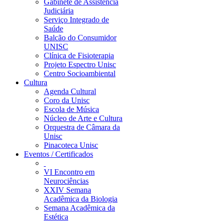
Gabinete de Assistência
Judiciária
Serviço Integrado de
Saúde
Balcão do Consumidor
UNISC
Clínica de Fisioterapia
Projeto Espectro Unisc
Centro Socioambiental
Cultura
Agenda Cultural
Coro da Unisc
Escola de Música
Núcleo de Arte e Cultura
Orquestra de Câmara da
Unisc
Pinacoteca Unisc
Eventos / Certificados
VI Encontro em
Neurociências
XXIV Semana
Acadêmica da Biologia
Semana Acadêmica da
Estética