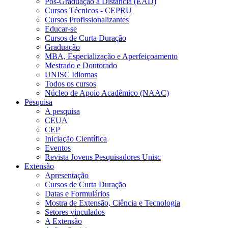
Pós-Graduação a Distância (EAD)
Cursos Técnicos - CEPRU
Cursos Profissionalizantes
Educar-se
Cursos de Curta Duração
Graduação
MBA, Especialização e Aperfeiçoamento
Mestrado e Doutorado
UNISC Idiomas
Todos os cursos
Núcleo de Apoio Acadêmico (NAAC)
Pesquisa
A pesquisa
CEUA
CEP
Iniciação Científica
Eventos
Revista Jovens Pesquisadores Unisc
Extensão
Apresentação
Cursos de Curta Duração
Datas e Formulários
Mostra de Extensão, Ciência e Tecnologia
Setores vinculados
A Extensão