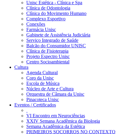
Unisc Estética - Clínica e Spa
Clínica de Odontologia
Clínica do Movimento Humano
Complexo Esportivo
Conexões
Farmácia Unisc
Gabinete de Assistência Judiciária
Serviço Integrado de Saúde
Balcão do Consumidor UNISC
Clínica de Fisioterapia
Projeto Espectro Unisc
Centro Socioambiental
Cultura
Agenda Cultural
Coro da Unisc
Escola de Música
Núcleo de Arte e Cultura
Orquestra de Câmara da Unisc
Pinacoteca Unisc
Eventos / Certificados
VI Encontro em Neurociências
XXIV Semana Acadêmica da Biologia
Semana Acadêmica da Estética
PRIMEIROS SOCORROS NO CONTEXTO