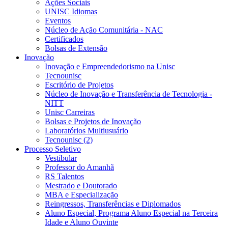
Ações Sociais
UNISC Idiomas
Eventos
Núcleo de Ação Comunitária - NAC
Certificados
Bolsas de Extensão
Inovação
Inovação e Empreendedorismo na Unisc
Tecnounisc
Escritório de Projetos
Núcleo de Inovação e Transferência de Tecnologia -
NITT
Unisc Carreiras
Bolsas e Projetos de Inovação
Laboratórios Multiusuário
Tecnounisc (2)
Processo Seletivo
Vestibular
Professor do Amanhã
RS Talentos
Mestrado e Doutorado
MBA e Especialização
Reingressos, Transferências e Diplomados
Aluno Especial, Programa Aluno Especial na Terceira
Idade e Aluno Ouvinte