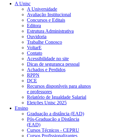
A Unisc
A Universidade
Avaliação Institucional
Concursos e Editais
Editora
Estrutura Administrativa
Ouvidoria
Trabalhe Conosco
VoltarE
Contato
Acessibilidade no site
Dicas de segurança pessoal
Achados e Perdidos
RPPN
DCE
Recursos disponíveis para alunos
e professores
Relatório de Igualdade Salarial
Eleições Unisc 2025
Ensino
Graduação a distância (EAD)
Pós-Graduação a Distância
(EAD)
Cursos Técnicos - CEPRU
Cursos Profissionalizantes