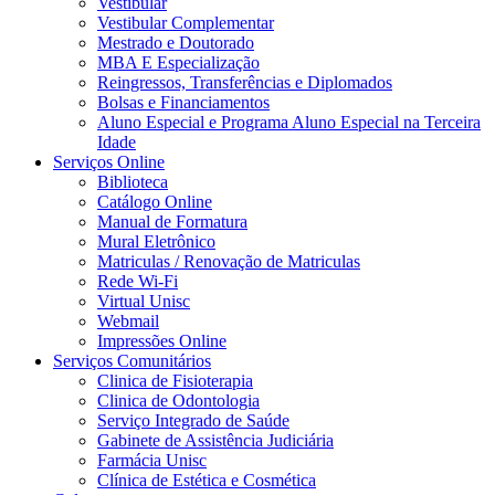
Vestibular
Vestibular Complementar
Mestrado e Doutorado
MBA E Especialização
Reingressos, Transferências e Diplomados
Bolsas e Financiamentos
Aluno Especial e Programa Aluno Especial na Terceira
Idade
Serviços Online
Biblioteca
Catálogo Online
Manual de Formatura
Mural Eletrônico
Matriculas / Renovação de Matriculas
Rede Wi-Fi
Virtual Unisc
Webmail
Impressões Online
Serviços Comunitários
Clinica de Fisioterapia
Clinica de Odontologia
Serviço Integrado de Saúde
Gabinete de Assistência Judiciária
Farmácia Unisc
Clínica de Estética e Cosmética