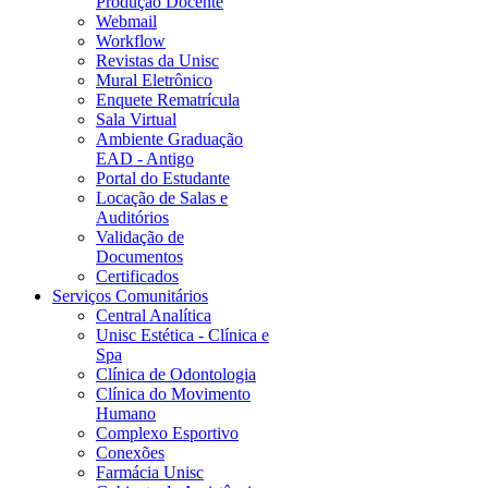
Produção Docente
Webmail
Workflow
Revistas da Unisc
Mural Eletrônico
Enquete Rematrícula
Sala Virtual
Ambiente Graduação
EAD - Antigo
Portal do Estudante
Locação de Salas e
Auditórios
Validação de
Documentos
Certificados
Serviços Comunitários
Central Analítica
Unisc Estética - Clínica e
Spa
Clínica de Odontologia
Clínica do Movimento
Humano
Complexo Esportivo
Conexões
Farmácia Unisc