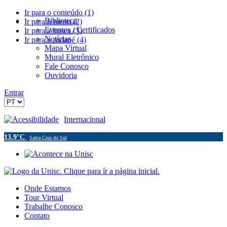
Ir para o conteúdo (1)
Biblioteca
Ir para o menu (2)
Eventos / Certificados
Ir para a busca (3)
Notícias
Ir para o rodapé (4)
Mapa Virtual
Mural Eletrônico
Fale Conosco
Ouvidoria
Entrar
Acessibilidade
Internacional
13.9°C
Santa Cruz do Sul
Onde Estamos
Tour Virtual
Trabalhe Conosco
Contato