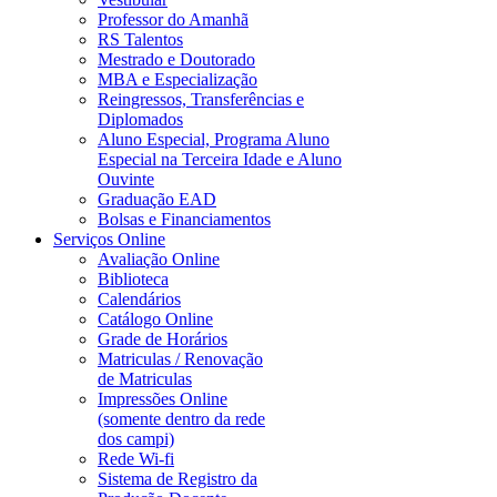
Professor do Amanhã
RS Talentos
Mestrado e Doutorado
MBA e Especialização
Reingressos, Transferências e
Diplomados
Aluno Especial, Programa Aluno
Especial na Terceira Idade e Aluno
Ouvinte
Graduação EAD
Bolsas e Financiamentos
Serviços Online
Avaliação Online
Biblioteca
Calendários
Catálogo Online
Grade de Horários
Matriculas / Renovação
de Matriculas
Impressões Online
(somente dentro da rede
dos campi)
Rede Wi-fi
Sistema de Registro da