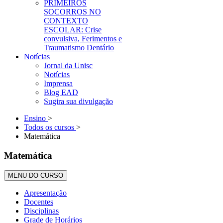
PRIMEIROS
SOCORROS NO
CONTEXTO
ESCOLAR: Crise
convulsiva, Ferimentos e
Traumatismo Dentário
Notícias
Jornal da Unisc
Notícias
Imprensa
Blog EAD
Sugira sua divulgação
Ensino
>
Todos os cursos
>
Matemática
Matemática
MENU DO CURSO
Apresentação
Docentes
Disciplinas
Grade de Horários