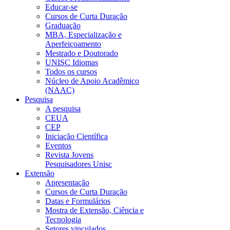
Educar-se
Cursos de Curta Duração
Graduação
MBA, Especialização e
Aperfeiçoamento
Mestrado e Doutorado
UNISC Idiomas
Todos os cursos
Núcleo de Apoio Acadêmico
(NAAC)
Pesquisa
A pesquisa
CEUA
CEP
Iniciação Científica
Eventos
Revista Jovens
Pesquisadores Unisc
Extensão
Apresentação
Cursos de Curta Duração
Datas e Formulários
Mostra de Extensão, Ciência e
Tecnologia
Setores vinculados