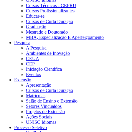
UNISC Idiomas
Cursos Técnicos - CEPRU
Cursos Profissionalizantes
Educar-se
Cursos de Curta Duração
Graduação
Mestrado e Doutorado
MBA, Especialização E Aperfeiçoamento
Pesquisa
A Pesquisa
Ambientes de Inovação
CEUA
CEP
Iniciação Científica
Eventos
Extensão
Apresentação
Cursos de Curta Duração
Matrículas
Salão de Ensino e Extensão
Setores Vincualdos
Projetos de Extensão
Ações Sociais
UNISC Idiomas
Processo Seletivo