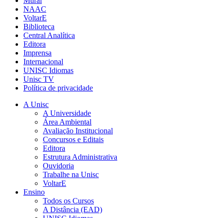
Mural
NAAC
VoltarE
Biblioteca
Central Analítica
Editora
Imprensa
Internacional
UNISC Idiomas
Unisc TV
Política de privacidade
A Unisc
A Universidade
Área Ambiental
Avaliação Institucional
Concursos e Editais
Editora
Estrutura Administrativa
Ouvidoria
Trabalhe na Unisc
VoltarE
Ensino
Todos os Cursos
A Distância (EAD)