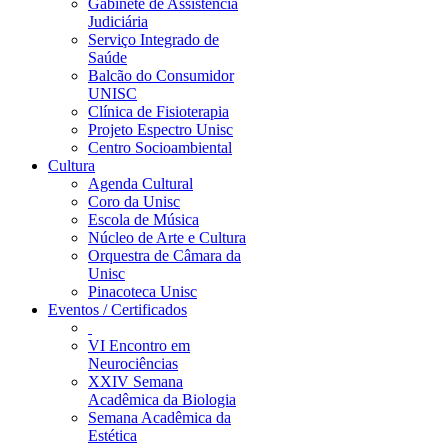
Gabinete de Assistência
Judiciária
Serviço Integrado de
Saúde
Balcão do Consumidor
UNISC
Clínica de Fisioterapia
Projeto Espectro Unisc
Centro Socioambiental
Cultura
Agenda Cultural
Coro da Unisc
Escola de Música
Núcleo de Arte e Cultura
Orquestra de Câmara da
Unisc
Pinacoteca Unisc
Eventos / Certificados
VI Encontro em
Neurociências
XXIV Semana
Acadêmica da Biologia
Semana Acadêmica da
Estética