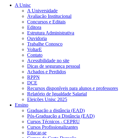
A Unisc
A Universidade
Avaliação Institucional
Concursos e Editais
Editora
Estrutura Administrativa
Ouvidoria
Trabalhe Conosco
VoltarE
Contato
Acessibilidade no site
Dicas de segurança pessoal
Achados e Perdidos
RPPN
DCE
Recursos disponíveis para alunos e professores
Relatório de Igualdade Salarial
Eleições Unisc 2025
Ensino
Graduação a distância (EAD)
Pós-Graduação a Distância (EAD)
Cursos Técnicos - CEPRU
Cursos Profissionalizantes
Educar-se