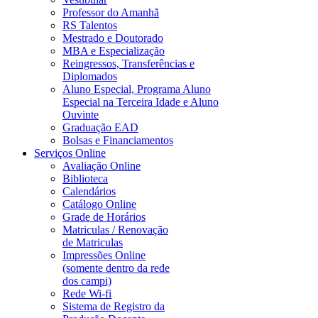
Professor do Amanhã
RS Talentos
Mestrado e Doutorado
MBA e Especialização
Reingressos, Transferências e
Diplomados
Aluno Especial, Programa Aluno
Especial na Terceira Idade e Aluno
Ouvinte
Graduação EAD
Bolsas e Financiamentos
Serviços Online
Avaliação Online
Biblioteca
Calendários
Catálogo Online
Grade de Horários
Matriculas / Renovação
de Matriculas
Impressões Online
(somente dentro da rede
dos campi)
Rede Wi-fi
Sistema de Registro da