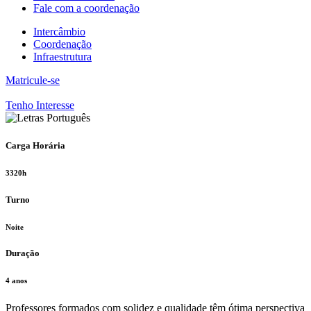
Fale com a coordenação
Intercâmbio
Coordenação
Infraestrutura
Matricule-se
Tenho Interesse
Carga Horária
3320h
Turno
Noite
Duração
4 anos
Professores formados com solidez e qualidade têm ótima perspectiva