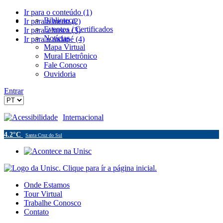
Ir para o conteúdo (1)
Biblioteca
Ir para o menu (2)
Eventos / Certificados
Ir para a busca (3)
Notícias
Ir para o rodapé (4)
Mapa Virtual
Mural Eletrônico
Fale Conosco
Ouvidoria
Entrar
Acessibilidade
Internacional
4.2°C
Santa Cruz do Sul
Onde Estamos
Tour Virtual
Trabalhe Conosco
Contato