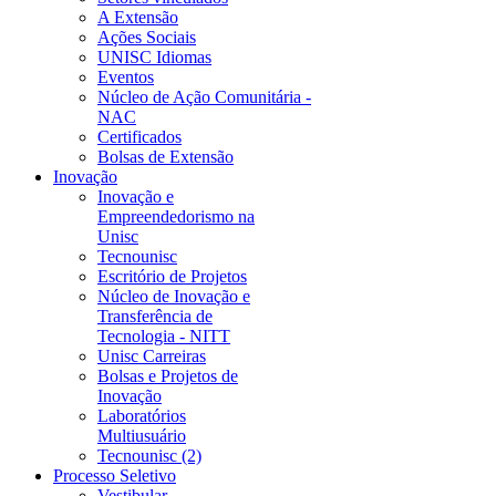
A Extensão
Ações Sociais
UNISC Idiomas
Eventos
Núcleo de Ação Comunitária -
NAC
Certificados
Bolsas de Extensão
Inovação
Inovação e
Empreendedorismo na
Unisc
Tecnounisc
Escritório de Projetos
Núcleo de Inovação e
Transferência de
Tecnologia - NITT
Unisc Carreiras
Bolsas e Projetos de
Inovação
Laboratórios
Multiusuário
Tecnounisc (2)
Processo Seletivo
Vestibular