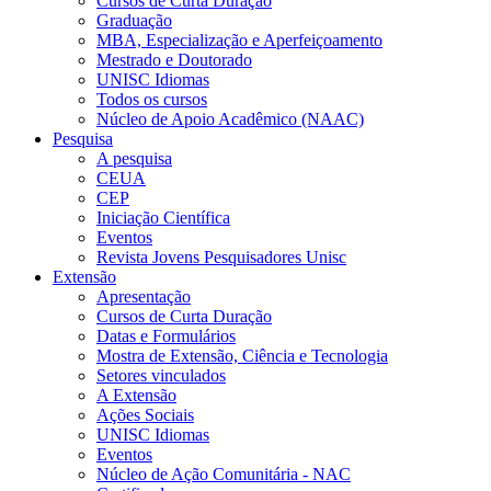
Cursos de Curta Duração
Graduação
MBA, Especialização e Aperfeiçoamento
Mestrado e Doutorado
UNISC Idiomas
Todos os cursos
Núcleo de Apoio Acadêmico (NAAC)
Pesquisa
A pesquisa
CEUA
CEP
Iniciação Científica
Eventos
Revista Jovens Pesquisadores Unisc
Extensão
Apresentação
Cursos de Curta Duração
Datas e Formulários
Mostra de Extensão, Ciência e Tecnologia
Setores vinculados
A Extensão
Ações Sociais
UNISC Idiomas
Eventos
Núcleo de Ação Comunitária - NAC