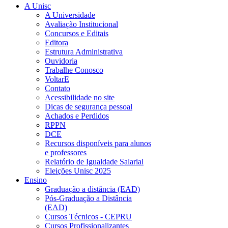
A Unisc
A Universidade
Avaliação Institucional
Concursos e Editais
Editora
Estrutura Administrativa
Ouvidoria
Trabalhe Conosco
VoltarE
Contato
Acessibilidade no site
Dicas de segurança pessoal
Achados e Perdidos
RPPN
DCE
Recursos disponíveis para alunos
e professores
Relatório de Igualdade Salarial
Eleições Unisc 2025
Ensino
Graduação a distância (EAD)
Pós-Graduação a Distância
(EAD)
Cursos Técnicos - CEPRU
Cursos Profissionalizantes