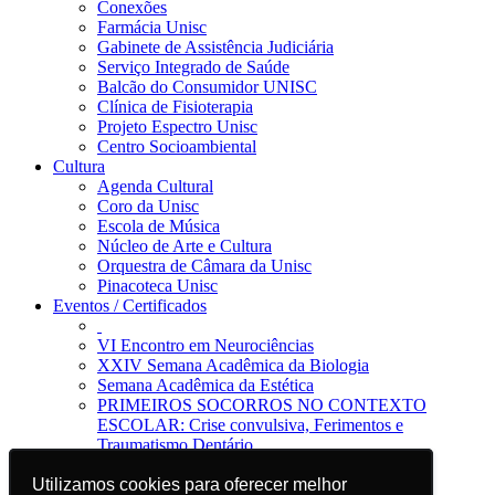
Conexões
Farmácia Unisc
Gabinete de Assistência Judiciária
Serviço Integrado de Saúde
Balcão do Consumidor UNISC
Clínica de Fisioterapia
Projeto Espectro Unisc
Centro Socioambiental
Cultura
Agenda Cultural
Coro da Unisc
Escola de Música
Núcleo de Arte e Cultura
Orquestra de Câmara da Unisc
Pinacoteca Unisc
Eventos / Certificados
VI Encontro em Neurociências
XXIV Semana Acadêmica da Biologia
Semana Acadêmica da Estética
PRIMEIROS SOCORROS NO CONTEXTO
ESCOLAR: Crise convulsiva, Ferimentos e
Traumatismo Dentário
Notícias
Jornal da Unisc
Utilizamos cookies para oferecer melhor
Utilizamos cookies para oferecer melhor