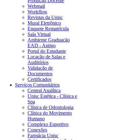
Produção Docente
Webmail
Workflow
Revistas da Unisc
Mural Eletrônico
Enquete Rematrícula
Sala Virtual
Ambiente Graduação
EAD - Antigo
Portal do Estudante
Locação de Salas e
Auditórios
Validação de
Documentos
Certificados
Serviços Comunitários
Central Analítica
Unisc Estética - Clínica e
Spa
Clínica de Odontologia
Clínica do Movimento
Humano
Complexo Esportivo
Conexões
Farmácia Unisc