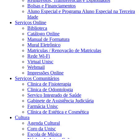
Reingressos, Transferências e Diplomados
Bolsas e Financiamentos
Aluno Especial e Programa Aluno Especial na Terceira
Idade
Serviços Online
Biblioteca
Catálogo Online
Manual de Formatura
Mural Eletrônico
Matriculas / Renovação de Matriculas
Rede Wi-Fi
Virtual Unisc
Webmail
Impressões Online
Serviços Comunitários
Clinica de Fisioterapia
Clinica de Odontologia
Serviço Integrado de Saúde
Gabinete de Assistência Judiciária
Farmácia Unisc
Clínica de Estética e Cosmética
Cultura
Agenda Cultural
Coro da Unisc
Escola de Música