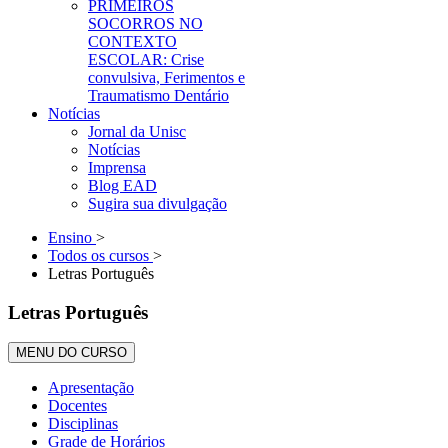
PRIMEIROS
SOCORROS NO
CONTEXTO
ESCOLAR: Crise
convulsiva, Ferimentos e
Traumatismo Dentário
Notícias
Jornal da Unisc
Notícias
Imprensa
Blog EAD
Sugira sua divulgação
Ensino
>
Todos os cursos
>
Letras Português
Letras Português
MENU DO CURSO
Apresentação
Docentes
Disciplinas
Grade de Horários