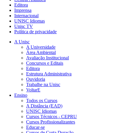
Editora
Imprensa
Internacional
UNISC Idiomas
Unisc TV
Política de privacidade
A Unisc
A Universidade
Área Ambiental
Avaliação Institucional
Concursos e Editais
Editora
Estrutura Administrativa
Ouvidoria
Trabalhe na Unisc
VoltarE
Ensino
Todos os Cursos
A Distância (EAD)
UNISC Idiomas
Cursos Técnicos - CEPRU
Cursos Profissionalizantes
Educar-se
Cursos de Curta Duração