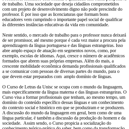
de trabalho. Uma sociedade que deseja cidadãos comprometidos
com um projeto de desenvolvimento digno não pode prescindir do
professor. É por isso que as licenciaturas que formam bons
educadores vem cumprindo o importante papel social de qualificar
às diferentes instâncias educativas da vida em comunidade.
Neste sentido, o mercado de trabalho para o professor nunca deixará
de ser promissor, até mesmo porque é cada vez maior a procura pela
aprendizagem da língua portuguesa e das línguas estrangeiras. Isso
abre amplo espaço de atuação em segmentos novos, como, por
exemplo, escolas de idiomas. Aqui, cresce o número de acadêmicos
formados que abrem suas próprias empresas. Além do mais, a
crescente mobilidade econômica demanda profissionais qualificados
a se comunicar com pessoas de diversas partes do mundo, para o
que devem estar preparados com amplo domínio de línguas.
O Curso de Letras da Unisc se ocupa com o mundo da linguagem,
mais especificamente da língua materna e das línguas estrangeiras. O
Curso visa a formar profissionais que tenham, ao mesmo tempo, um
domínio do conteúdo específico dessas línguas e um conhecimento
do contexto social e histórico em que se produziram e se produzem.
A discussão do mundo da linguagem em geral, bem como de uma
língua particular, é também a discussão da produção do homem e da
sociedade. Assim sendo, o Curso propicia a socialização do
conhecimento teórico-prático do saber, bem como da transformação