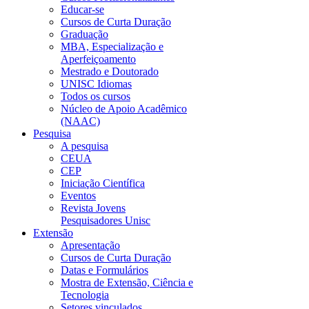
Educar-se
Cursos de Curta Duração
Graduação
MBA, Especialização e
Aperfeiçoamento
Mestrado e Doutorado
UNISC Idiomas
Todos os cursos
Núcleo de Apoio Acadêmico
(NAAC)
Pesquisa
A pesquisa
CEUA
CEP
Iniciação Científica
Eventos
Revista Jovens
Pesquisadores Unisc
Extensão
Apresentação
Cursos de Curta Duração
Datas e Formulários
Mostra de Extensão, Ciência e
Tecnologia
Setores vinculados