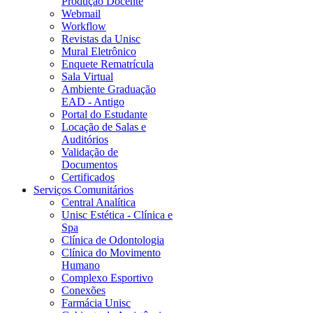
Produção Docente
Webmail
Workflow
Revistas da Unisc
Mural Eletrônico
Enquete Rematrícula
Sala Virtual
Ambiente Graduação
EAD - Antigo
Portal do Estudante
Locação de Salas e
Auditórios
Validação de
Documentos
Certificados
Serviços Comunitários
Central Analítica
Unisc Estética - Clínica e
Spa
Clínica de Odontologia
Clínica do Movimento
Humano
Complexo Esportivo
Conexões
Farmácia Unisc