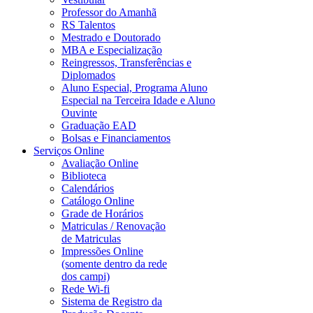
Professor do Amanhã
RS Talentos
Mestrado e Doutorado
MBA e Especialização
Reingressos, Transferências e
Diplomados
Aluno Especial, Programa Aluno
Especial na Terceira Idade e Aluno
Ouvinte
Graduação EAD
Bolsas e Financiamentos
Serviços Online
Avaliação Online
Biblioteca
Calendários
Catálogo Online
Grade de Horários
Matriculas / Renovação
de Matriculas
Impressões Online
(somente dentro da rede
dos campi)
Rede Wi-fi
Sistema de Registro da