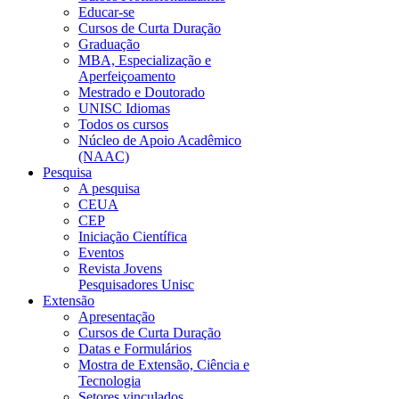
Educar-se
Cursos de Curta Duração
Graduação
MBA, Especialização e
Aperfeiçoamento
Mestrado e Doutorado
UNISC Idiomas
Todos os cursos
Núcleo de Apoio Acadêmico
(NAAC)
Pesquisa
A pesquisa
CEUA
CEP
Iniciação Científica
Eventos
Revista Jovens
Pesquisadores Unisc
Extensão
Apresentação
Cursos de Curta Duração
Datas e Formulários
Mostra de Extensão, Ciência e
Tecnologia
Setores vinculados