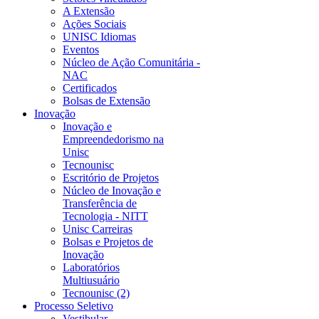
A Extensão
Ações Sociais
UNISC Idiomas
Eventos
Núcleo de Ação Comunitária -
NAC
Certificados
Bolsas de Extensão
Inovação
Inovação e
Empreendedorismo na
Unisc
Tecnounisc
Escritório de Projetos
Núcleo de Inovação e
Transferência de
Tecnologia - NITT
Unisc Carreiras
Bolsas e Projetos de
Inovação
Laboratórios
Multiusuário
Tecnounisc (2)
Processo Seletivo
Vestibular