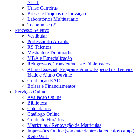
NITT
Unisc Carreiras
Bolsas e Projetos de Inovação
Laboratórios Multiusuário
Tecnounisc (2)
Processo Seletivo
Vestibular
Professor do Amanhã
RS Talentos
Mestrado e Doutorado
MBA e Especialização
Reingressos, Transferências e Diplomados
Aluno Especial, Programa Aluno Especial na Terceira
Idade e Aluno Ouvinte
Graduação EAD
Bolsas e Financiamentos
Serviços Online
Avaliação Online
Biblioteca
Calendários
Catálogo Online
Grade de Horários
Matriculas / Renovação de Matriculas
Impressões Online (somente dentro da rede dos campi)
Rede Wi-fi