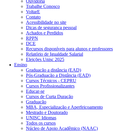
Ouvidoria
Trabalhe Conosco
VoltarE
Contato
Acessibilidade no site
Dicas de segurança pessoal
Achados e Perdidos
RPPN
DCE
Recursos disponíveis para alunos e professores
Relatório de Igualdade Salarial
Eleições Unisc 2025
Ensino
Graduação a distância (EAD)
Pós-Graduação a Distância (EAD)
Cursos Técnicos - CEPRU
Cursos Profissionalizantes
Educar-se
Cursos de Curta Duração
Graduação
MBA, Especialização e Aperfeiçoamento
Mestrado e Doutorado
UNISC Idiomas
Todos os cursos
Núcleo de Apoio Acadêmico (NAAC)