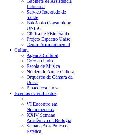
Gabinete de Assistência
Judiciária
Serviço Integrado de
Saúde
Balcão do Consumidor
UNISC
Clínica de Fisioterapia
Projeto Espectro Unisc
Centro Socioambiental
Cultura
Agenda Cultural
Coro da Unisc
Escola de Música
Núcleo de Arte e Cultura
Orquestra de Câmara da
Unisc
Pinacoteca Unisc
Eventos / Certificados
VI Encontro em
Neurociências
XXIV Semana
Acadêmica da Biologia
Semana Acadêmica da
Estética