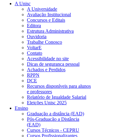
A Unisc
A Universidade
Avaliação Institucional
Concursos e Editais
Editora
Estrutura Administrativa
Ouvidoria
Trabalhe Conosco
VoltarE
Contato
Acessibilidade no site
Dicas de segurança pessoal
Achados e Perdidos
RPPN
DCE
Recursos disponíveis para alunos
e professores
Relatório de Igualdade Salarial
Eleições Unisc 2025
Ensino
Graduação a distância (EAD)
Pós-Graduação a Distância
(EAD)
Cursos Técnicos - CEPRU
Cursos Profissionalizantes