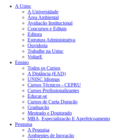
A Unisc
A Universidade
Área Ambiental
Avaliação Institucional
Concursos e Editais
Editora
Estrutura Administrativa
Ouvidoria
Trabalhe na Unisc
VoltarE
Ensino
Todos os Cursos
A Distância (EAD)
UNISC Idiomas
Cursos Técnicos - CEPRU
Cursos Profissionalizantes
Educar-se
Cursos de Curta Duração
Graduação
Mestrado e Doutorado
MBA, Especialização E Aperfeiçoamento
Pesquisa
A Pesquisa
Ambientes de Inovação