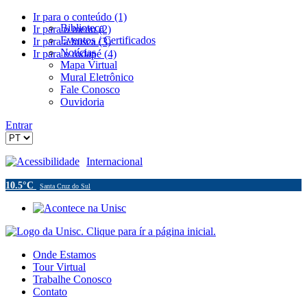
Ir para o conteúdo (1)
Biblioteca
Ir para o menu (2)
Eventos / Certificados
Ir para a busca (3)
Notícias
Ir para o rodapé (4)
Mapa Virtual
Mural Eletrônico
Fale Conosco
Ouvidoria
Entrar
Acessibilidade
Internacional
10.5°C
Santa Cruz do Sul
Onde Estamos
Tour Virtual
Trabalhe Conosco
Contato