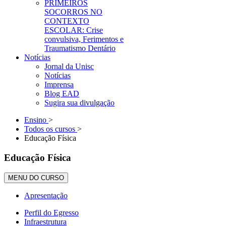
PRIMEIROS
SOCORROS NO
CONTEXTO
ESCOLAR: Crise
convulsiva, Ferimentos e
Traumatismo Dentário
Notícias
Jornal da Unisc
Notícias
Imprensa
Blog EAD
Sugira sua divulgação
Ensino
>
Todos os cursos
>
Educação Física
Educação Física
MENU DO CURSO
Apresentação
Perfil do Egresso
Infraestrutura