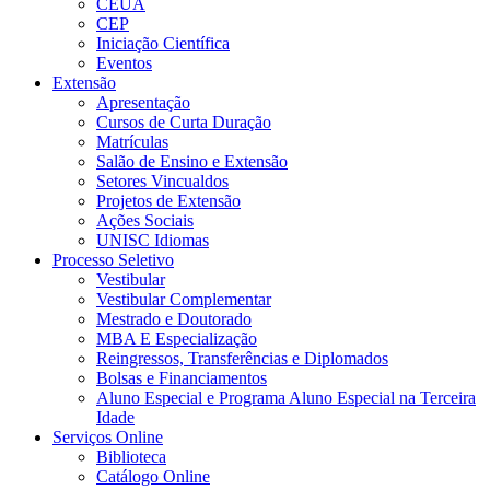
CEUA
CEP
Iniciação Científica
Eventos
Extensão
Apresentação
Cursos de Curta Duração
Matrículas
Salão de Ensino e Extensão
Setores Vincualdos
Projetos de Extensão
Ações Sociais
UNISC Idiomas
Processo Seletivo
Vestibular
Vestibular Complementar
Mestrado e Doutorado
MBA E Especialização
Reingressos, Transferências e Diplomados
Bolsas e Financiamentos
Aluno Especial e Programa Aluno Especial na Terceira
Idade
Serviços Online
Biblioteca
Catálogo Online