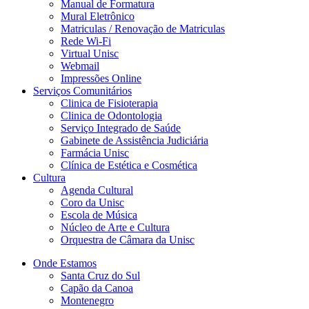
Manual de Formatura
Mural Eletrônico
Matriculas / Renovação de Matriculas
Rede Wi-Fi
Virtual Unisc
Webmail
Impressões Online
Serviços Comunitários
Clinica de Fisioterapia
Clinica de Odontologia
Serviço Integrado de Saúde
Gabinete de Assistência Judiciária
Farmácia Unisc
Clínica de Estética e Cosmética
Cultura
Agenda Cultural
Coro da Unisc
Escola de Música
Núcleo de Arte e Cultura
Orquestra de Câmara da Unisc
Onde Estamos
Santa Cruz do Sul
Capão da Canoa
Montenegro