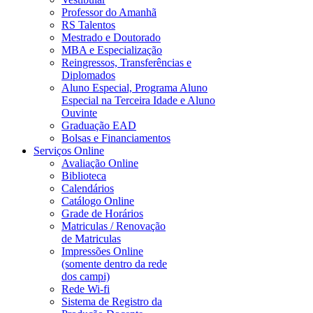
Professor do Amanhã
RS Talentos
Mestrado e Doutorado
MBA e Especialização
Reingressos, Transferências e
Diplomados
Aluno Especial, Programa Aluno
Especial na Terceira Idade e Aluno
Ouvinte
Graduação EAD
Bolsas e Financiamentos
Serviços Online
Avaliação Online
Biblioteca
Calendários
Catálogo Online
Grade de Horários
Matriculas / Renovação
de Matriculas
Impressões Online
(somente dentro da rede
dos campi)
Rede Wi-fi
Sistema de Registro da