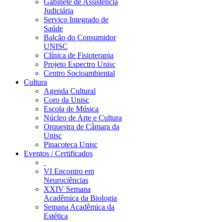
Gabinete de Assistência
Judiciária
Serviço Integrado de
Saúde
Balcão do Consumidor
UNISC
Clínica de Fisioterapia
Projeto Espectro Unisc
Centro Socioambiental
Cultura
Agenda Cultural
Coro da Unisc
Escola de Música
Núcleo de Arte e Cultura
Orquestra de Câmara da
Unisc
Pinacoteca Unisc
Eventos / Certificados
VI Encontro em
Neurociências
XXIV Semana
Acadêmica da Biologia
Semana Acadêmica da
Estética