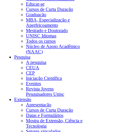
Educar-se
Cursos de Curta Duração
Graduação
MBA, Especialização e
Aperfeiçoamento
Mestrado e Doutorado
UNISC Idiomas
Todos os cursos
Núcleo de Apoio Acadêmico
(NAAC)
Pesquisa
A pesquisa
CEUA
CEP
Iniciação Científica
Eventos
Revista Jovens
Pesquisadores Unisc
Extensão
Apresentação
Cursos de Curta Duração
Datas e Formulários
Mostra de Extensão, Ciência e
Tecnologia
Setores vinculados