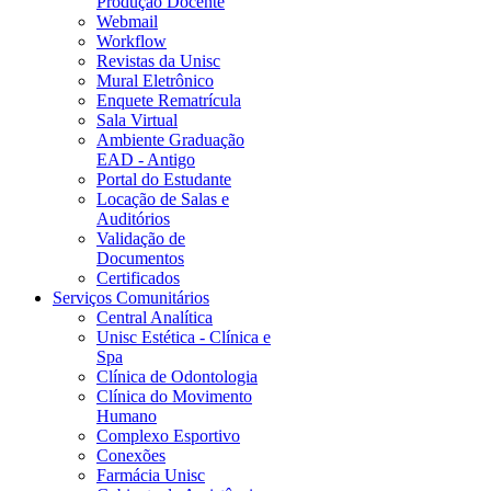
Produção Docente
Webmail
Workflow
Revistas da Unisc
Mural Eletrônico
Enquete Rematrícula
Sala Virtual
Ambiente Graduação
EAD - Antigo
Portal do Estudante
Locação de Salas e
Auditórios
Validação de
Documentos
Certificados
Serviços Comunitários
Central Analítica
Unisc Estética - Clínica e
Spa
Clínica de Odontologia
Clínica do Movimento
Humano
Complexo Esportivo
Conexões
Farmácia Unisc