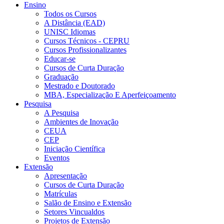
Ensino
Todos os Cursos
A Distância (EAD)
UNISC Idiomas
Cursos Técnicos - CEPRU
Cursos Profissionalizantes
Educar-se
Cursos de Curta Duração
Graduação
Mestrado e Doutorado
MBA, Especialização E Aperfeiçoamento
Pesquisa
A Pesquisa
Ambientes de Inovação
CEUA
CEP
Iniciação Científica
Eventos
Extensão
Apresentação
Cursos de Curta Duração
Matrículas
Salão de Ensino e Extensão
Setores Vincualdos
Projetos de Extensão