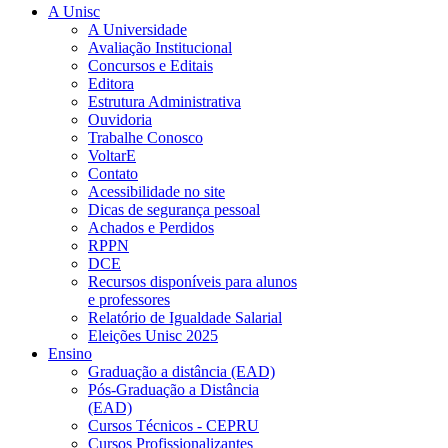
A Unisc
A Universidade
Avaliação Institucional
Concursos e Editais
Editora
Estrutura Administrativa
Ouvidoria
Trabalhe Conosco
VoltarE
Contato
Acessibilidade no site
Dicas de segurança pessoal
Achados e Perdidos
RPPN
DCE
Recursos disponíveis para alunos
e professores
Relatório de Igualdade Salarial
Eleições Unisc 2025
Ensino
Graduação a distância (EAD)
Pós-Graduação a Distância
(EAD)
Cursos Técnicos - CEPRU
Cursos Profissionalizantes