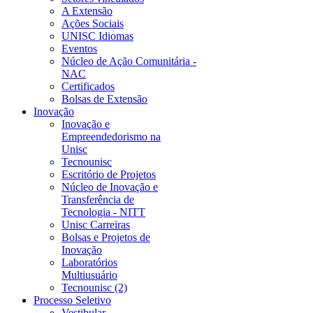
A Extensão
Ações Sociais
UNISC Idiomas
Eventos
Núcleo de Ação Comunitária -
NAC
Certificados
Bolsas de Extensão
Inovação
Inovação e
Empreendedorismo na
Unisc
Tecnounisc
Escritório de Projetos
Núcleo de Inovação e
Transferência de
Tecnologia - NITT
Unisc Carreiras
Bolsas e Projetos de
Inovação
Laboratórios
Multiusuário
Tecnounisc (2)
Processo Seletivo
Vestibular