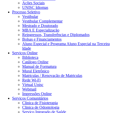
Ações Sociais
UNISC Idiomas
Processo Seletivo
Vestibular
Vestibular Complementar
Mestrado e Doutorado
MBA E Especialização
Reingressos, Transferências e Diplomados
Bolsas e Financiamentos
Aluno Especial e Programa Aluno Especial na Terceira
Idade
Serviços Online
Biblioteca
Catálogo Online
Manual de Formatura
Mural Eletrônico
Matriculas / Renovação de Matriculas
Rede Wi-Fi
Virtual Unisc
Webmail
Impressões Online
Serviços Comunitários
Clinica de Fisioterapia
Clinica de Odontologia
Serviço Integrado de Saúde