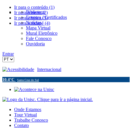
Ir para o conteúdo (1)
Biblioteca
Ir para o menu (2)
Eventos / Certificados
Ir para a busca (3)
Notícias
Ir para o rodapé (4)
Mapa Virtual
Mural Eletrônico
Fale Conosco
Ouvidoria
Entrar
Acessibilidade
Internacional
10.4°C
Santa Cruz do Sul
Onde Estamos
Tour Virtual
Trabalhe Conosco
Contato