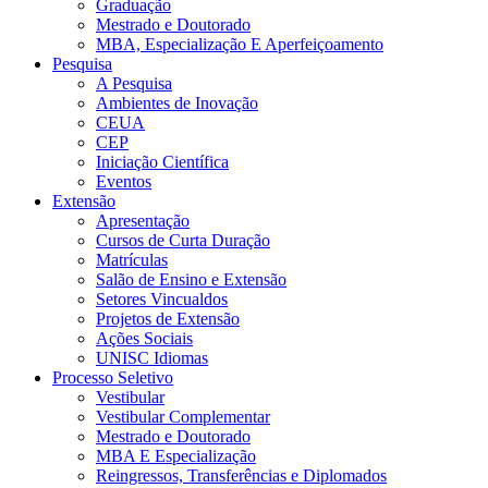
Graduação
Mestrado e Doutorado
MBA, Especialização E Aperfeiçoamento
Pesquisa
A Pesquisa
Ambientes de Inovação
CEUA
CEP
Iniciação Científica
Eventos
Extensão
Apresentação
Cursos de Curta Duração
Matrículas
Salão de Ensino e Extensão
Setores Vincualdos
Projetos de Extensão
Ações Sociais
UNISC Idiomas
Processo Seletivo
Vestibular
Vestibular Complementar
Mestrado e Doutorado
MBA E Especialização
Reingressos, Transferências e Diplomados