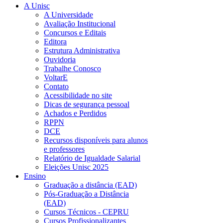
A Unisc
A Universidade
Avaliação Institucional
Concursos e Editais
Editora
Estrutura Administrativa
Ouvidoria
Trabalhe Conosco
VoltarE
Contato
Acessibilidade no site
Dicas de segurança pessoal
Achados e Perdidos
RPPN
DCE
Recursos disponíveis para alunos
e professores
Relatório de Igualdade Salarial
Eleições Unisc 2025
Ensino
Graduação a distância (EAD)
Pós-Graduação a Distância
(EAD)
Cursos Técnicos - CEPRU
Cursos Profissionalizantes