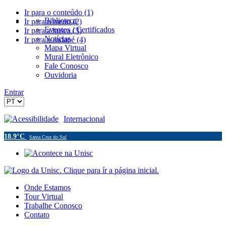
Ir para o conteúdo (1)
Biblioteca
Ir para o menu (2)
Eventos / Certificados
Ir para a busca (3)
Notícias
Ir para o rodapé (4)
Mapa Virtual
Mural Eletrônico
Fale Conosco
Ouvidoria
Entrar
Acessibilidade
Internacional
18.9°C
Santa Cruz do Sul
Onde Estamos
Tour Virtual
Trabalhe Conosco
Contato