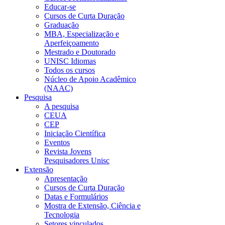
Educar-se
Cursos de Curta Duração
Graduação
MBA, Especialização e
Aperfeiçoamento
Mestrado e Doutorado
UNISC Idiomas
Todos os cursos
Núcleo de Apoio Acadêmico
(NAAC)
Pesquisa
A pesquisa
CEUA
CEP
Iniciação Científica
Eventos
Revista Jovens
Pesquisadores Unisc
Extensão
Apresentação
Cursos de Curta Duração
Datas e Formulários
Mostra de Extensão, Ciência e
Tecnologia
Setores vinculados