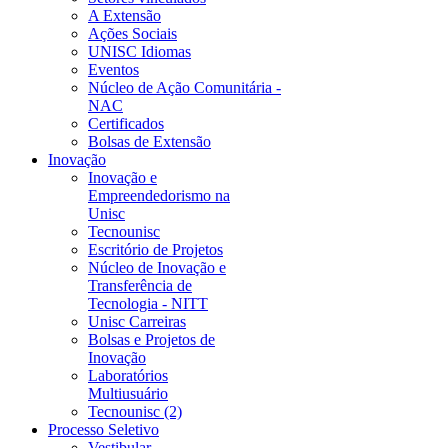
A Extensão
Ações Sociais
UNISC Idiomas
Eventos
Núcleo de Ação Comunitária -
NAC
Certificados
Bolsas de Extensão
Inovação
Inovação e
Empreendedorismo na
Unisc
Tecnounisc
Escritório de Projetos
Núcleo de Inovação e
Transferência de
Tecnologia - NITT
Unisc Carreiras
Bolsas e Projetos de
Inovação
Laboratórios
Multiusuário
Tecnounisc (2)
Processo Seletivo
Vestibular