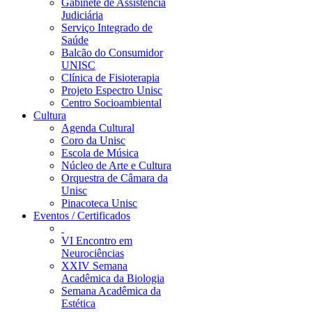
Gabinete de Assistência
Judiciária
Serviço Integrado de
Saúde
Balcão do Consumidor
UNISC
Clínica de Fisioterapia
Projeto Espectro Unisc
Centro Socioambiental
Cultura
Agenda Cultural
Coro da Unisc
Escola de Música
Núcleo de Arte e Cultura
Orquestra de Câmara da
Unisc
Pinacoteca Unisc
Eventos / Certificados
VI Encontro em
Neurociências
XXIV Semana
Acadêmica da Biologia
Semana Acadêmica da
Estética