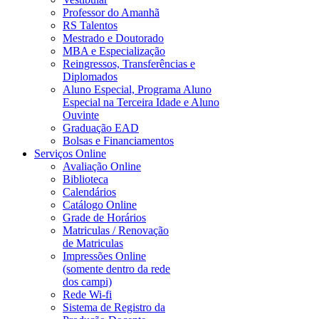
Professor do Amanhã
RS Talentos
Mestrado e Doutorado
MBA e Especialização
Reingressos, Transferências e
Diplomados
Aluno Especial, Programa Aluno
Especial na Terceira Idade e Aluno
Ouvinte
Graduação EAD
Bolsas e Financiamentos
Serviços Online
Avaliação Online
Biblioteca
Calendários
Catálogo Online
Grade de Horários
Matriculas / Renovação
de Matriculas
Impressões Online
(somente dentro da rede
dos campi)
Rede Wi-fi
Sistema de Registro da