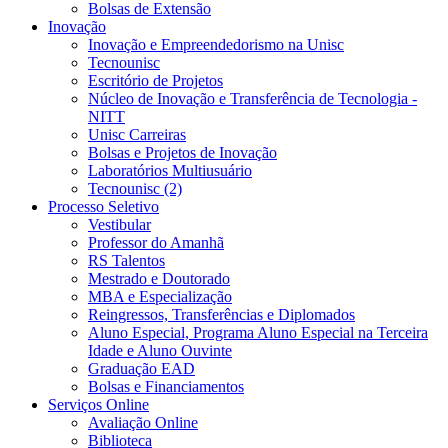
Bolsas de Extensão
Inovação
Inovação e Empreendedorismo na Unisc
Tecnounisc
Escritório de Projetos
Núcleo de Inovação e Transferência de Tecnologia -
NITT
Unisc Carreiras
Bolsas e Projetos de Inovação
Laboratórios Multiusuário
Tecnounisc (2)
Processo Seletivo
Vestibular
Professor do Amanhã
RS Talentos
Mestrado e Doutorado
MBA e Especialização
Reingressos, Transferências e Diplomados
Aluno Especial, Programa Aluno Especial na Terceira
Idade e Aluno Ouvinte
Graduação EAD
Bolsas e Financiamentos
Serviços Online
Avaliação Online
Biblioteca