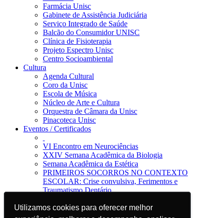
Farmácia Unisc
Gabinete de Assistência Judiciária
Serviço Integrado de Saúde
Balcão do Consumidor UNISC
Clínica de Fisioterapia
Projeto Espectro Unisc
Centro Socioambiental
Cultura
Agenda Cultural
Coro da Unisc
Escola de Música
Núcleo de Arte e Cultura
Orquestra de Câmara da Unisc
Pinacoteca Unisc
Eventos / Certificados
VI Encontro em Neurociências
XXIV Semana Acadêmica da Biologia
Semana Acadêmica da Estética
PRIMEIROS SOCORROS NO CONTEXTO
ESCOLAR: Crise convulsiva, Ferimentos e
Traumatismo Dentário
Notícias
Utilizamos cookies para oferecer melhor
Utilizamos cookies para oferecer melhor
Jornal da Unisc
Notícias