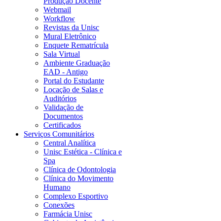
Produção Docente
Webmail
Workflow
Revistas da Unisc
Mural Eletrônico
Enquete Rematrícula
Sala Virtual
Ambiente Graduação
EAD - Antigo
Portal do Estudante
Locação de Salas e
Auditórios
Validação de
Documentos
Certificados
Serviços Comunitários
Central Analítica
Unisc Estética - Clínica e
Spa
Clínica de Odontologia
Clínica do Movimento
Humano
Complexo Esportivo
Conexões
Farmácia Unisc