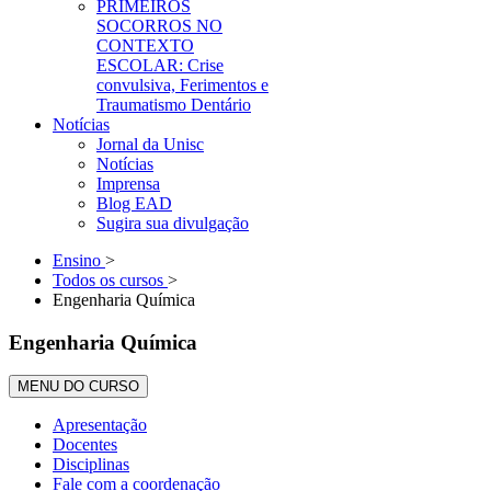
PRIMEIROS
SOCORROS NO
CONTEXTO
ESCOLAR: Crise
convulsiva, Ferimentos e
Traumatismo Dentário
Notícias
Jornal da Unisc
Notícias
Imprensa
Blog EAD
Sugira sua divulgação
Ensino
>
Todos os cursos
>
Engenharia Química
Engenharia Química
MENU DO CURSO
Apresentação
Docentes
Disciplinas
Fale com a coordenação