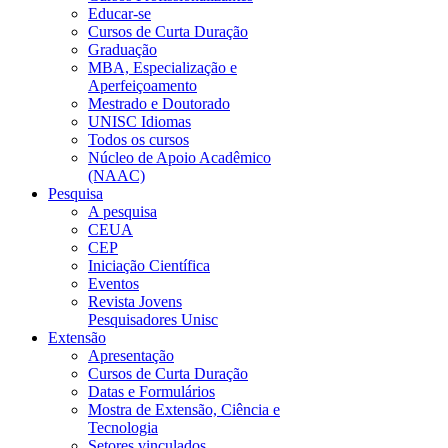
Educar-se
Cursos de Curta Duração
Graduação
MBA, Especialização e
Aperfeiçoamento
Mestrado e Doutorado
UNISC Idiomas
Todos os cursos
Núcleo de Apoio Acadêmico
(NAAC)
Pesquisa
A pesquisa
CEUA
CEP
Iniciação Científica
Eventos
Revista Jovens
Pesquisadores Unisc
Extensão
Apresentação
Cursos de Curta Duração
Datas e Formulários
Mostra de Extensão, Ciência e
Tecnologia
Setores vinculados