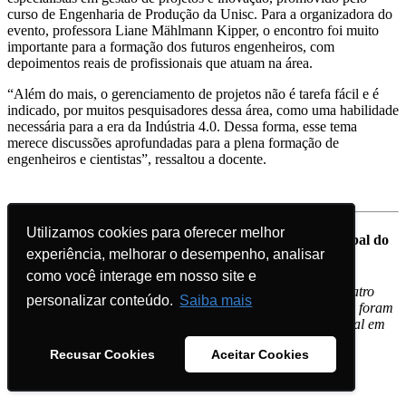
curso de Engenharia de Produção da Unisc. Para a organizadora do
evento, professora Liane Mählmann Kipper, o encontro foi muito
importante para a formação dos futuros engenheiros, com
depoimentos reais de profissionais que atuam na área.
“Além do mais, o gerenciamento de projetos não é tarefa fácil e é
indicado, por muitos pesquisadores dessa área, como uma habilidade
necessária para a era da Indústria 4.0. Dessa forma, esse tema
merece discussões aprofundadas para a plena formação de
engenheiros e cientistas”, ressaltou a docente.
Utilizamos cookies para oferecer melhor
Utilizamos cookies para oferecer melhor
Estudantes da Unisc estão classificados para a final global do
experiência, melhorar o desempenho, analisar
experiência, melhorar o desempenho, analisar
Desafio da BAT
como você interage em nosso site e
como você interage em nosso site e
Após vencerem as duas etapas iniciais do desafio, os quatro
personalizar conteúdo.
personalizar conteúdo.
Saiba mais
Saiba mais
acadêmicos do curso de Engenharia de Produção da Unisc foram
os classificados na América Latina para concorrem na final em
outubro.
Recusar Cookies
Recusar Cookies
Aceitar Cookies
Aceitar Cookies