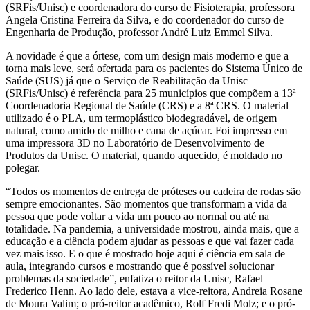
(SRFis/Unisc) e coordenadora do curso de Fisioterapia, professora
Angela Cristina Ferreira da Silva, e do coordenador do curso de
Engenharia de Produção, professor André Luiz Emmel Silva.
A novidade é que a órtese, com um design mais moderno e que a
torna mais leve, será ofertada para os pacientes do Sistema Único de
Saúde (SUS) já que o Serviço de Reabilitação da Unisc
(SRFis/Unisc) é referência para 25 municípios que compõem a 13ª
Coordenadoria Regional de Saúde (CRS) e a 8ª CRS. O material
utilizado é o PLA, um termoplástico biodegradável, de origem
natural, como amido de milho e cana de açúcar. Foi impresso em
uma impressora 3D no Laboratório de Desenvolvimento de
Produtos da Unisc. O material, quando aquecido, é moldado no
polegar.
“Todos os momentos de entrega de próteses ou cadeira de rodas são
sempre emocionantes. São momentos que transformam a vida da
pessoa que pode voltar a vida um pouco ao normal ou até na
totalidade. Na pandemia, a universidade mostrou, ainda mais, que a
educação e a ciência podem ajudar as pessoas e que vai fazer cada
vez mais isso. E o que é mostrado hoje aqui é ciência em sala de
aula, integrando cursos e mostrando que é possível solucionar
problemas da sociedade”, enfatiza o reitor da Unisc, Rafael
Frederico Henn. Ao lado dele, estava a vice-reitora, Andreia Rosane
de Moura Valim; o pró-reitor acadêmico, Rolf Fredi Molz; e o pró-