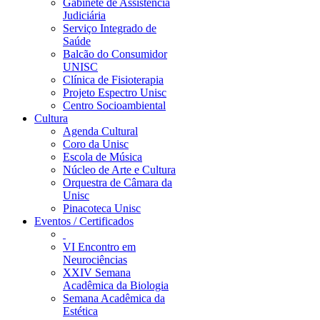
Gabinete de Assistência
Judiciária
Serviço Integrado de
Saúde
Balcão do Consumidor
UNISC
Clínica de Fisioterapia
Projeto Espectro Unisc
Centro Socioambiental
Cultura
Agenda Cultural
Coro da Unisc
Escola de Música
Núcleo de Arte e Cultura
Orquestra de Câmara da
Unisc
Pinacoteca Unisc
Eventos / Certificados
VI Encontro em
Neurociências
XXIV Semana
Acadêmica da Biologia
Semana Acadêmica da
Estética