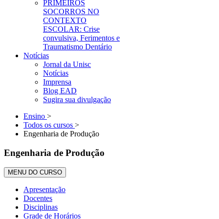
PRIMEIROS
SOCORROS NO
CONTEXTO
ESCOLAR: Crise
convulsiva, Ferimentos e
Traumatismo Dentário
Notícias
Jornal da Unisc
Notícias
Imprensa
Blog EAD
Sugira sua divulgação
Ensino
>
Todos os cursos
>
Engenharia de Produção
Engenharia de Produção
MENU DO CURSO
Apresentação
Docentes
Disciplinas
Grade de Horários