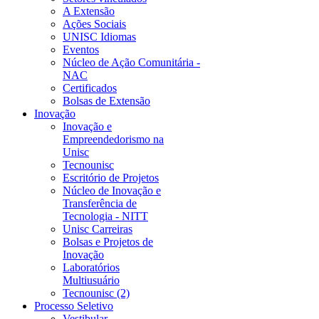
A Extensão
Ações Sociais
UNISC Idiomas
Eventos
Núcleo de Ação Comunitária -
NAC
Certificados
Bolsas de Extensão
Inovação
Inovação e
Empreendedorismo na
Unisc
Tecnounisc
Escritório de Projetos
Núcleo de Inovação e
Transferência de
Tecnologia - NITT
Unisc Carreiras
Bolsas e Projetos de
Inovação
Laboratórios
Multiusuário
Tecnounisc (2)
Processo Seletivo
Vestibular