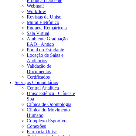
Produção Docente
Webmail
Workflow
Revistas da Unisc
Mural Eletrônico
Enquete Rematrícula
Sala Virtual
Ambiente Graduação
EAD - Antigo
Portal do Estudante
Locação de Salas e
Auditórios
Validação de
Documentos
Certificados
Serviços Comunitários
Central Analítica
Unisc Estética - Clínica e
Spa
Clínica de Odontologia
Clínica do Movimento
Humano
Complexo Esportivo
Conexões
Farmácia Unisc