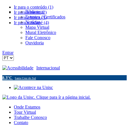
Ir para o conteúdo (1)
Biblioteca
Ir para o menu (2)
Eventos / Certificados
Ir para a busca (3)
Notícias
Ir para o rodapé (4)
Mapa Virtual
Mural Eletrônico
Fale Conosco
Ouvidoria
Entrar
Acessibilidade
Internacional
8.3°C
Santa Cruz do Sul
Onde Estamos
Tour Virtual
Trabalhe Conosco
Contato