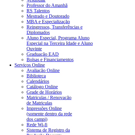
Professor do Amanhã
RS Talentos
Mestrado e Doutorado
MBA e Especialização
Reingressos, Transferências e
Diplomados
Aluno Especial, Programa Aluno
Especial na Terceira Idade e Aluno
Ouvinte
Graduação EAD
Bolsas e Financiamentos
Serviços Online
Avaliação Online
Biblioteca
Calendários
Catálogo Online
Grade de Horários
Matriculas / Renovação
de Matriculas
Impressões Online
(somente dentro da rede
dos campi)
Rede Wi-fi
Sistema de Registro da