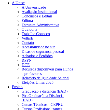
A Unisc
A Universidade
Avaliação Institucional
Concursos e Editais
Editora
Estrutura Administrativa
Ouvidoria
Trabalhe Conosco
VoltarE
Contato
Acessibilidade no site
Dicas de segurança pessoal
Achados e Perdidos
RPPN
DCE
Recursos disponíveis para alunos
e professores
Relatório de Igualdade Salarial
Eleições Unisc 2025
Ensino
Graduação a distância (EAD)
Pós-Graduação a Distância
(EAD)
Cursos Técnicos - CEPRU
Cursos Profissionalizantes