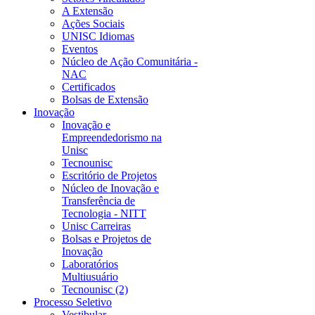
A Extensão
Ações Sociais
UNISC Idiomas
Eventos
Núcleo de Ação Comunitária -
NAC
Certificados
Bolsas de Extensão
Inovação
Inovação e
Empreendedorismo na
Unisc
Tecnounisc
Escritório de Projetos
Núcleo de Inovação e
Transferência de
Tecnologia - NITT
Unisc Carreiras
Bolsas e Projetos de
Inovação
Laboratórios
Multiusuário
Tecnounisc (2)
Processo Seletivo
Vestibular