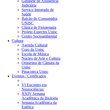
Gabinete de Assistência
Judiciária
Serviço Integrado de
Saúde
Balcão do Consumidor
UNISC
Clínica de Fisioterapia
Projeto Espectro Unisc
Centro Socioambiental
Cultura
Agenda Cultural
Coro da Unisc
Escola de Música
Núcleo de Arte e Cultura
Orquestra de Câmara da
Unisc
Pinacoteca Unisc
Eventos / Certificados
VI Encontro em
Neurociências
XXIV Semana
Acadêmica da Biologia
Semana Acadêmica da
Estética