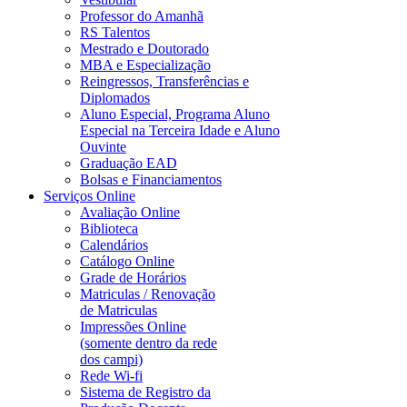
Professor do Amanhã
RS Talentos
Mestrado e Doutorado
MBA e Especialização
Reingressos, Transferências e
Diplomados
Aluno Especial, Programa Aluno
Especial na Terceira Idade e Aluno
Ouvinte
Graduação EAD
Bolsas e Financiamentos
Serviços Online
Avaliação Online
Biblioteca
Calendários
Catálogo Online
Grade de Horários
Matriculas / Renovação
de Matriculas
Impressões Online
(somente dentro da rede
dos campi)
Rede Wi-fi
Sistema de Registro da