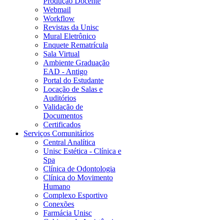
Produção Docente
Webmail
Workflow
Revistas da Unisc
Mural Eletrônico
Enquete Rematrícula
Sala Virtual
Ambiente Graduação
EAD - Antigo
Portal do Estudante
Locação de Salas e
Auditórios
Validação de
Documentos
Certificados
Serviços Comunitários
Central Analítica
Unisc Estética - Clínica e
Spa
Clínica de Odontologia
Clínica do Movimento
Humano
Complexo Esportivo
Conexões
Farmácia Unisc