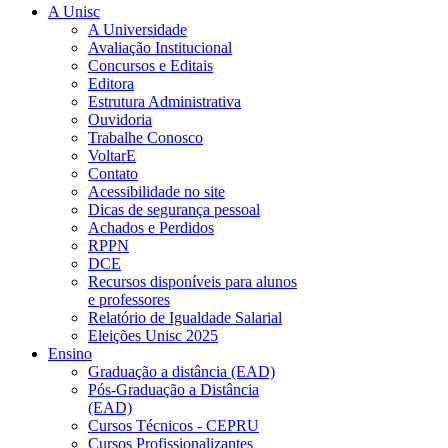
A Unisc
A Universidade
Avaliação Institucional
Concursos e Editais
Editora
Estrutura Administrativa
Ouvidoria
Trabalhe Conosco
VoltarE
Contato
Acessibilidade no site
Dicas de segurança pessoal
Achados e Perdidos
RPPN
DCE
Recursos disponíveis para alunos
e professores
Relatório de Igualdade Salarial
Eleições Unisc 2025
Ensino
Graduação a distância (EAD)
Pós-Graduação a Distância
(EAD)
Cursos Técnicos - CEPRU
Cursos Profissionalizantes