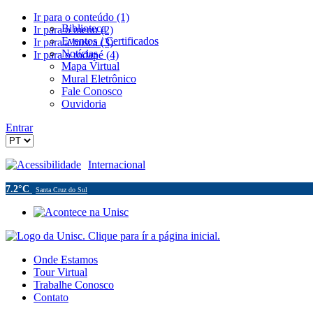
Ir para o conteúdo (1)
Biblioteca
Ir para o menu (2)
Eventos / Certificados
Ir para a busca (3)
Notícias
Ir para o rodapé (4)
Mapa Virtual
Mural Eletrônico
Fale Conosco
Ouvidoria
Entrar
Acessibilidade
Internacional
7.2°C
Santa Cruz do Sul
Onde Estamos
Tour Virtual
Trabalhe Conosco
Contato