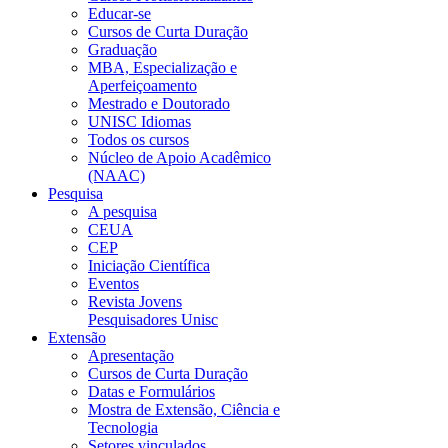
Educar-se
Cursos de Curta Duração
Graduação
MBA, Especialização e
Aperfeiçoamento
Mestrado e Doutorado
UNISC Idiomas
Todos os cursos
Núcleo de Apoio Acadêmico
(NAAC)
Pesquisa
A pesquisa
CEUA
CEP
Iniciação Científica
Eventos
Revista Jovens
Pesquisadores Unisc
Extensão
Apresentação
Cursos de Curta Duração
Datas e Formulários
Mostra de Extensão, Ciência e
Tecnologia
Setores vinculados