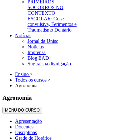
PRIMEIROS
SOCORROS NO
CONTEXTO
ESCOLAR: Crise
convulsiva, Ferimentos e
Traumatismo Dentário
Notícias
Jornal da Unisc
Notícias
Imprensa
Blog EAD
Sugira sua divulgação
Ensino
>
Todos os cursos
>
Agronomia
Agronomia
MENU DO CURSO
Apresentação
Docentes
Disciplinas
Grade de Horários