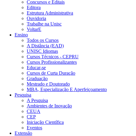
Concursos e Editais
Editora
Estrutura Administrativa
Ouvidoria
Trabalhe na Unisc
VoltarE
Ensino
Todos os Cursos
A Distância (EAD)
UNISC Idiomas
Cursos Técnicos - CEPRU
Cursos Profissionalizantes
Educar-se
Cursos de Curta Duração
Graduação
Mestrado e Doutorado
MBA, Especialização E Aperfeiçoamento
Pesquisa
A Pesquisa
Ambientes de Inovação
CEUA
CEP
Iniciação Científica
Eventos
Extensão