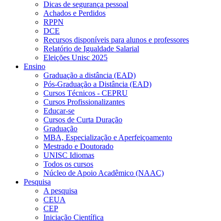
Dicas de segurança pessoal
Achados e Perdidos
RPPN
DCE
Recursos disponíveis para alunos e professores
Relatório de Igualdade Salarial
Eleições Unisc 2025
Ensino
Graduação a distância (EAD)
Pós-Graduação a Distância (EAD)
Cursos Técnicos - CEPRU
Cursos Profissionalizantes
Educar-se
Cursos de Curta Duração
Graduação
MBA, Especialização e Aperfeiçoamento
Mestrado e Doutorado
UNISC Idiomas
Todos os cursos
Núcleo de Apoio Acadêmico (NAAC)
Pesquisa
A pesquisa
CEUA
CEP
Iniciação Científica