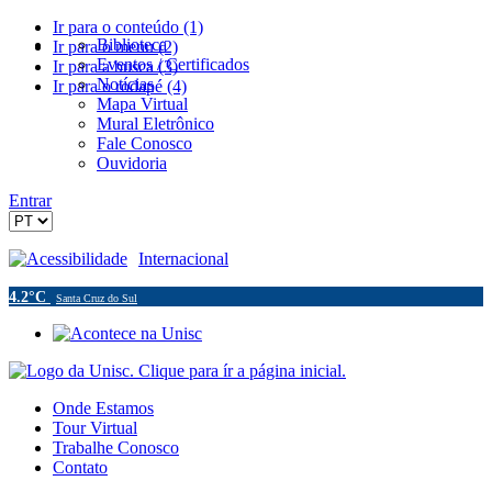
Ir para o conteúdo (1)
Biblioteca
Ir para o menu (2)
Eventos / Certificados
Ir para a busca (3)
Notícias
Ir para o rodapé (4)
Mapa Virtual
Mural Eletrônico
Fale Conosco
Ouvidoria
Entrar
Acessibilidade
Internacional
4.2°C
Santa Cruz do Sul
Onde Estamos
Tour Virtual
Trabalhe Conosco
Contato