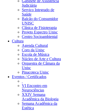
Gabinete de Assistência
Judiciária
Serviço Integrado de
Saúde
Balcão do Consumidor
UNISC
Clínica de Fisioterapia
Projeto Espectro Unisc
Centro Socioambiental
Cultura
Agenda Cultural
Coro da Unisc
Escola de Música
Núcleo de Arte e Cultura
Orquestra de Câmara da
Unisc
Pinacoteca Unisc
Eventos / Certificados
VI Encontro em
Neurociências
XXIV Semana
Acadêmica da Biologia
Semana Acadêmica da
Estética