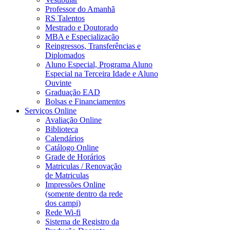
Professor do Amanhã
RS Talentos
Mestrado e Doutorado
MBA e Especialização
Reingressos, Transferências e
Diplomados
Aluno Especial, Programa Aluno
Especial na Terceira Idade e Aluno
Ouvinte
Graduação EAD
Bolsas e Financiamentos
Serviços Online
Avaliação Online
Biblioteca
Calendários
Catálogo Online
Grade de Horários
Matriculas / Renovação
de Matriculas
Impressões Online
(somente dentro da rede
dos campi)
Rede Wi-fi
Sistema de Registro da