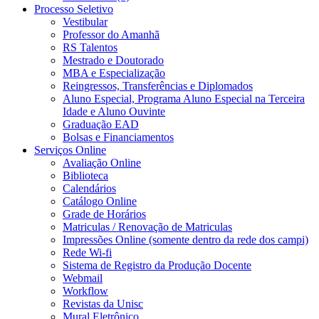
Processo Seletivo
Vestibular
Professor do Amanhã
RS Talentos
Mestrado e Doutorado
MBA e Especialização
Reingressos, Transferências e Diplomados
Aluno Especial, Programa Aluno Especial na Terceira
Idade e Aluno Ouvinte
Graduação EAD
Bolsas e Financiamentos
Serviços Online
Avaliação Online
Biblioteca
Calendários
Catálogo Online
Grade de Horários
Matriculas / Renovação de Matriculas
Impressões Online (somente dentro da rede dos campi)
Rede Wi-fi
Sistema de Registro da Produção Docente
Webmail
Workflow
Revistas da Unisc
Mural Eletrônico