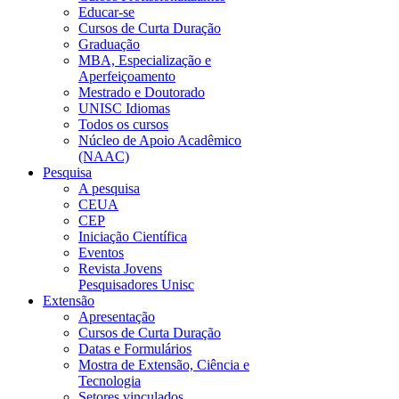
Educar-se
Cursos de Curta Duração
Graduação
MBA, Especialização e
Aperfeiçoamento
Mestrado e Doutorado
UNISC Idiomas
Todos os cursos
Núcleo de Apoio Acadêmico
(NAAC)
Pesquisa
A pesquisa
CEUA
CEP
Iniciação Científica
Eventos
Revista Jovens
Pesquisadores Unisc
Extensão
Apresentação
Cursos de Curta Duração
Datas e Formulários
Mostra de Extensão, Ciência e
Tecnologia
Setores vinculados