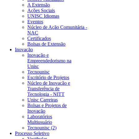
A Extensão
Ações Sociais
UNISC Idiomas
Eventos
Núcleo de Ação Comunitária -
NAC
Certificados
Bolsas de Extensão
Inovação
Inovação e
Empreendedorismo na
Unisc
Tecnounisc
Escritório de Projetos
Núcleo de Inovação e
Transferência de
Tecnologia - NITT
Unisc Carreiras
Bolsas e Projetos de
Inovação
Laboratórios
Multiusuário
Tecnounisc (2)
Processo Seletivo
Vestibular