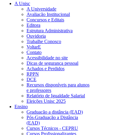
A Unisc
A Universidade
Avaliação Institucional
Concursos e Editais
Editora
Estrutura Administrativa
Ouvidoria
Trabalhe Conosco
VoltarE
Contato
Acessibilidade no site
Dicas de segurança pessoal
Achados e Perdidos
RPPN
DCE
Recursos disponíveis para alunos
e professores
Relatório de Igualdade Salarial
Eleições Unisc 2025
Ensino
Graduação a distância (EAD)
Pós-Graduação a Distância
(EAD)
Cursos Técnicos - CEPRU
Cursos Profissionalizantes