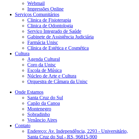
Webmail
Impressões Online
Serviços Comunitários
Clinica de Fisioterapia
Clinica de Odontologia
Serviço Integrado de Saúde
Gabinete de Assistência Judiciária
Farmácia Unisc
Clínica de Estética e Cosmética
Cultura
Agenda Cultural
Coro da Unisc
Escola de Música
Núcleo de Arte e Cultura
Orquestra de Câmara da Unisc
Onde Estamos
Santa Cruz do Sul
Capão da Canoa
Montenegro
Sobradinho
Venâncio Aires
Contato
Endereço: Av. Independência, 2293 - Universitário,
Santa Cruz do Sul - RS, 96815-900