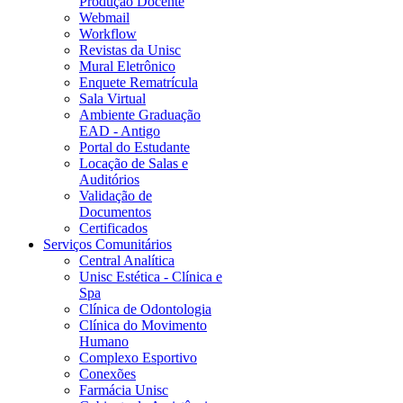
Produção Docente
Webmail
Workflow
Revistas da Unisc
Mural Eletrônico
Enquete Rematrícula
Sala Virtual
Ambiente Graduação
EAD - Antigo
Portal do Estudante
Locação de Salas e
Auditórios
Validação de
Documentos
Certificados
Serviços Comunitários
Central Analítica
Unisc Estética - Clínica e
Spa
Clínica de Odontologia
Clínica do Movimento
Humano
Complexo Esportivo
Conexões
Farmácia Unisc