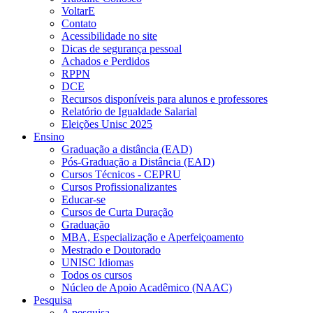
VoltarE
Contato
Acessibilidade no site
Dicas de segurança pessoal
Achados e Perdidos
RPPN
DCE
Recursos disponíveis para alunos e professores
Relatório de Igualdade Salarial
Eleições Unisc 2025
Ensino
Graduação a distância (EAD)
Pós-Graduação a Distância (EAD)
Cursos Técnicos - CEPRU
Cursos Profissionalizantes
Educar-se
Cursos de Curta Duração
Graduação
MBA, Especialização e Aperfeiçoamento
Mestrado e Doutorado
UNISC Idiomas
Todos os cursos
Núcleo de Apoio Acadêmico (NAAC)
Pesquisa
A pesquisa