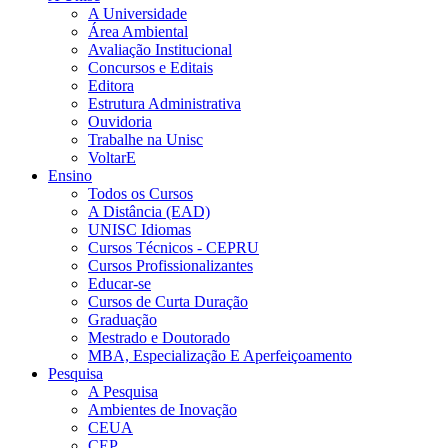
A Universidade
Área Ambiental
Avaliação Institucional
Concursos e Editais
Editora
Estrutura Administrativa
Ouvidoria
Trabalhe na Unisc
VoltarE
Ensino
Todos os Cursos
A Distância (EAD)
UNISC Idiomas
Cursos Técnicos - CEPRU
Cursos Profissionalizantes
Educar-se
Cursos de Curta Duração
Graduação
Mestrado e Doutorado
MBA, Especialização E Aperfeiçoamento
Pesquisa
A Pesquisa
Ambientes de Inovação
CEUA
CEP