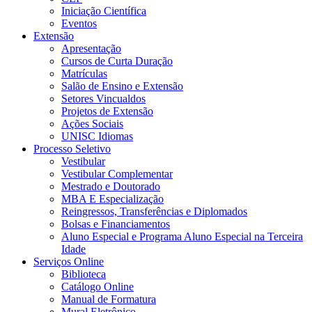
Iniciação Científica
Eventos
Extensão
Apresentação
Cursos de Curta Duração
Matrículas
Salão de Ensino e Extensão
Setores Vincualdos
Projetos de Extensão
Ações Sociais
UNISC Idiomas
Processo Seletivo
Vestibular
Vestibular Complementar
Mestrado e Doutorado
MBA E Especialização
Reingressos, Transferências e Diplomados
Bolsas e Financiamentos
Aluno Especial e Programa Aluno Especial na Terceira
Idade
Serviços Online
Biblioteca
Catálogo Online
Manual de Formatura
Mural Eletrônico