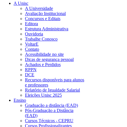
A Unisc
A Universidade
Avaliação Institucional
Concursos e Editais
Editora
Estrutura Administrativa
Ouvidoria
Trabalhe Conosco
VoltarE
Contato
Acessibilidade no site
Dicas de segurança pessoal
Achados e Perdidos
RPPN
DCE
Recursos disponíveis para alunos
e professores
Relatório de Igualdade Salarial
Eleições Unisc 2025
Ensino
Graduação a distância (EAD)
Pós-Graduação a Distância
(EAD)
Cursos Técnicos - CEPRU
Cursos Profissionalizantes