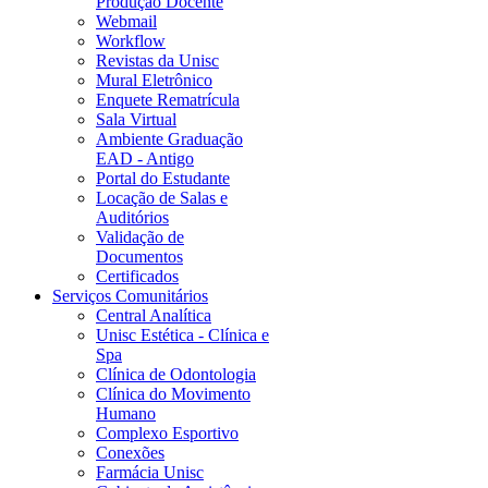
Produção Docente
Webmail
Workflow
Revistas da Unisc
Mural Eletrônico
Enquete Rematrícula
Sala Virtual
Ambiente Graduação
EAD - Antigo
Portal do Estudante
Locação de Salas e
Auditórios
Validação de
Documentos
Certificados
Serviços Comunitários
Central Analítica
Unisc Estética - Clínica e
Spa
Clínica de Odontologia
Clínica do Movimento
Humano
Complexo Esportivo
Conexões
Farmácia Unisc