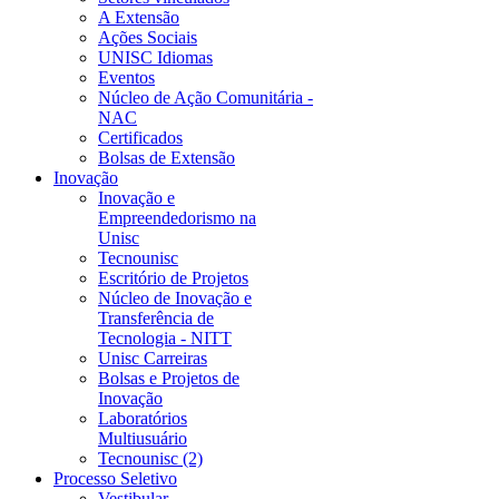
A Extensão
Ações Sociais
UNISC Idiomas
Eventos
Núcleo de Ação Comunitária -
NAC
Certificados
Bolsas de Extensão
Inovação
Inovação e
Empreendedorismo na
Unisc
Tecnounisc
Escritório de Projetos
Núcleo de Inovação e
Transferência de
Tecnologia - NITT
Unisc Carreiras
Bolsas e Projetos de
Inovação
Laboratórios
Multiusuário
Tecnounisc (2)
Processo Seletivo
Vestibular