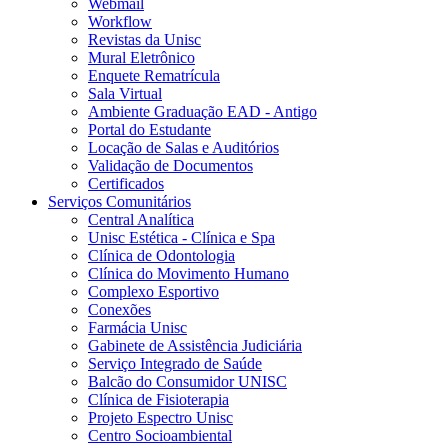
Webmail
Workflow
Revistas da Unisc
Mural Eletrônico
Enquete Rematrícula
Sala Virtual
Ambiente Graduação EAD - Antigo
Portal do Estudante
Locação de Salas e Auditórios
Validação de Documentos
Certificados
Serviços Comunitários
Central Analítica
Unisc Estética - Clínica e Spa
Clínica de Odontologia
Clínica do Movimento Humano
Complexo Esportivo
Conexões
Farmácia Unisc
Gabinete de Assistência Judiciária
Serviço Integrado de Saúde
Balcão do Consumidor UNISC
Clínica de Fisioterapia
Projeto Espectro Unisc
Centro Socioambiental