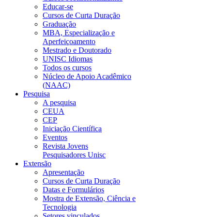
Educar-se
Cursos de Curta Duração
Graduação
MBA, Especialização e
Aperfeiçoamento
Mestrado e Doutorado
UNISC Idiomas
Todos os cursos
Núcleo de Apoio Acadêmico
(NAAC)
Pesquisa
A pesquisa
CEUA
CEP
Iniciação Científica
Eventos
Revista Jovens
Pesquisadores Unisc
Extensão
Apresentação
Cursos de Curta Duração
Datas e Formulários
Mostra de Extensão, Ciência e
Tecnologia
Setores vinculados