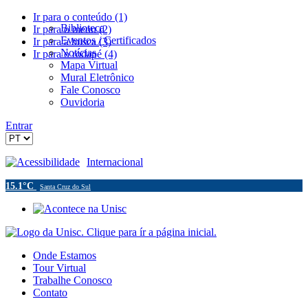
Ir para o conteúdo (1)
Biblioteca
Ir para o menu (2)
Eventos / Certificados
Ir para a busca (3)
Notícias
Ir para o rodapé (4)
Mapa Virtual
Mural Eletrônico
Fale Conosco
Ouvidoria
Entrar
Acessibilidade
Internacional
15.1°C
Santa Cruz do Sul
Onde Estamos
Tour Virtual
Trabalhe Conosco
Contato