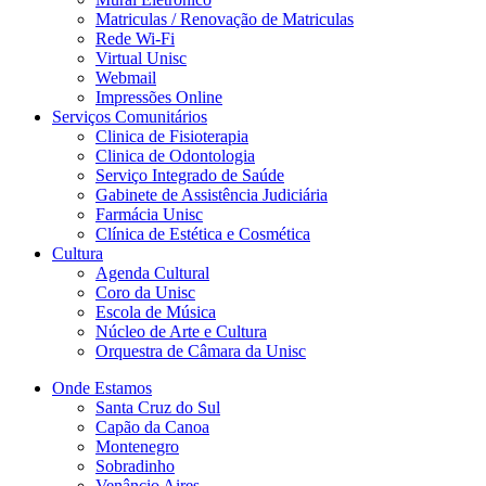
Matriculas / Renovação de Matriculas
Rede Wi-Fi
Virtual Unisc
Webmail
Impressões Online
Serviços Comunitários
Clinica de Fisioterapia
Clinica de Odontologia
Serviço Integrado de Saúde
Gabinete de Assistência Judiciária
Farmácia Unisc
Clínica de Estética e Cosmética
Cultura
Agenda Cultural
Coro da Unisc
Escola de Música
Núcleo de Arte e Cultura
Orquestra de Câmara da Unisc
Onde Estamos
Santa Cruz do Sul
Capão da Canoa
Montenegro
Sobradinho
Venâncio Aires