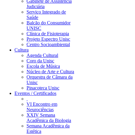
Gabinete de Assistência
Judiciária
Serviço Integrado de
Saúde
Balcão do Consumidor
UNISC
Clínica de Fisioterapia
Projeto Espectro Unisc
Centro Socioambiental
Cultura
Agenda Cultural
Coro da Unisc
Escola de Música
Núcleo de Arte e Cultura
Orquestra de Câmara da
Unisc
Pinacoteca Unisc
Eventos / Certificados
VI Encontro em
Neurociências
XXIV Semana
Acadêmica da Biologia
Semana Acadêmica da
Estética