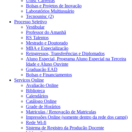
Unisc Carreiras
Bolsas e Projetos de Inovação
Laboratórios Multiusuário
Tecnounisc (2)
Processo Seletivo
Vestibular
Professor do Amanhã
RS Talentos
Mestrado e Doutorado
MBA e Especialização
Reingressos, Transferências e Diplomados
Aluno Especial, Programa Aluno Especial na Terceira
Idade e Aluno Ouvinte
Graduação EAD
Bolsas e Financiamentos
Serviços Online
Avaliação Online
Biblioteca
Calendários
Catálogo Online
Grade de Horários
Matriculas / Renovação de Matriculas
Impressões Online (somente dentro da rede dos campi)
Rede Wi-fi
Sistema de Registro da Produção Docente