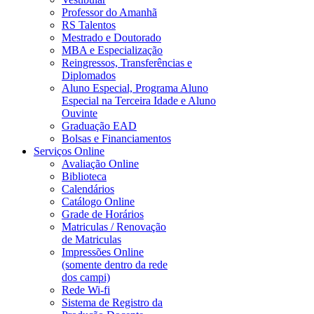
Professor do Amanhã
RS Talentos
Mestrado e Doutorado
MBA e Especialização
Reingressos, Transferências e
Diplomados
Aluno Especial, Programa Aluno
Especial na Terceira Idade e Aluno
Ouvinte
Graduação EAD
Bolsas e Financiamentos
Serviços Online
Avaliação Online
Biblioteca
Calendários
Catálogo Online
Grade de Horários
Matriculas / Renovação
de Matriculas
Impressões Online
(somente dentro da rede
dos campi)
Rede Wi-fi
Sistema de Registro da