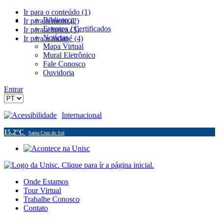
Ir para o conteúdo (1)
Biblioteca
Ir para o menu (2)
Eventos / Certificados
Ir para a busca (3)
Notícias
Ir para o rodapé (4)
Mapa Virtual
Mural Eletrônico
Fale Conosco
Ouvidoria
Entrar
Acessibilidade
Internacional
15.2°C
Santa Cruz do Sul
Onde Estamos
Tour Virtual
Trabalhe Conosco
Contato