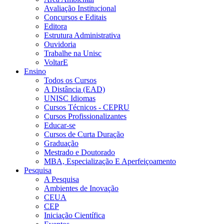
Avaliação Institucional
Concursos e Editais
Editora
Estrutura Administrativa
Ouvidoria
Trabalhe na Unisc
VoltarE
Ensino
Todos os Cursos
A Distância (EAD)
UNISC Idiomas
Cursos Técnicos - CEPRU
Cursos Profissionalizantes
Educar-se
Cursos de Curta Duração
Graduação
Mestrado e Doutorado
MBA, Especialização E Aperfeiçoamento
Pesquisa
A Pesquisa
Ambientes de Inovação
CEUA
CEP
Iniciação Científica