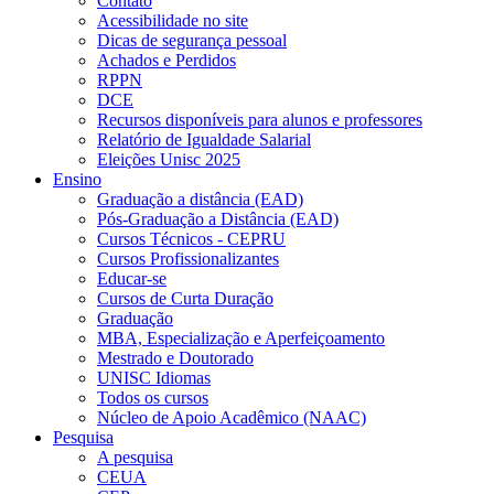
Contato
Acessibilidade no site
Dicas de segurança pessoal
Achados e Perdidos
RPPN
DCE
Recursos disponíveis para alunos e professores
Relatório de Igualdade Salarial
Eleições Unisc 2025
Ensino
Graduação a distância (EAD)
Pós-Graduação a Distância (EAD)
Cursos Técnicos - CEPRU
Cursos Profissionalizantes
Educar-se
Cursos de Curta Duração
Graduação
MBA, Especialização e Aperfeiçoamento
Mestrado e Doutorado
UNISC Idiomas
Todos os cursos
Núcleo de Apoio Acadêmico (NAAC)
Pesquisa
A pesquisa
CEUA