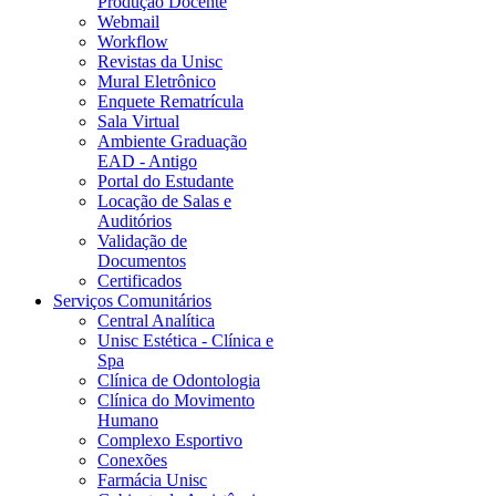
Produção Docente
Webmail
Workflow
Revistas da Unisc
Mural Eletrônico
Enquete Rematrícula
Sala Virtual
Ambiente Graduação
EAD - Antigo
Portal do Estudante
Locação de Salas e
Auditórios
Validação de
Documentos
Certificados
Serviços Comunitários
Central Analítica
Unisc Estética - Clínica e
Spa
Clínica de Odontologia
Clínica do Movimento
Humano
Complexo Esportivo
Conexões
Farmácia Unisc