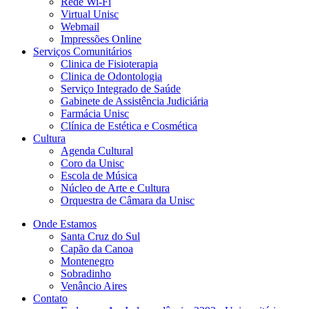
Rede Wi-Fi
Virtual Unisc
Webmail
Impressões Online
Serviços Comunitários
Clinica de Fisioterapia
Clinica de Odontologia
Serviço Integrado de Saúde
Gabinete de Assistência Judiciária
Farmácia Unisc
Clínica de Estética e Cosmética
Cultura
Agenda Cultural
Coro da Unisc
Escola de Música
Núcleo de Arte e Cultura
Orquestra de Câmara da Unisc
Onde Estamos
Santa Cruz do Sul
Capão da Canoa
Montenegro
Sobradinho
Venâncio Aires
Contato