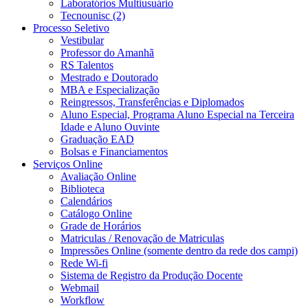
Laboratórios Multiusuário
Tecnounisc (2)
Processo Seletivo
Vestibular
Professor do Amanhã
RS Talentos
Mestrado e Doutorado
MBA e Especialização
Reingressos, Transferências e Diplomados
Aluno Especial, Programa Aluno Especial na Terceira
Idade e Aluno Ouvinte
Graduação EAD
Bolsas e Financiamentos
Serviços Online
Avaliação Online
Biblioteca
Calendários
Catálogo Online
Grade de Horários
Matriculas / Renovação de Matriculas
Impressões Online (somente dentro da rede dos campi)
Rede Wi-fi
Sistema de Registro da Produção Docente
Webmail
Workflow