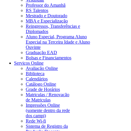
Professor do Amanhã
RS Talentos
Mestrado e Doutorado
MBA e Especialização
Reingressos, Transferências e
Diplomados
Aluno Especial, Programa Aluno
Especial na Terceira Idade e Aluno
Ouvinte
Graduação EAD
Bolsas e Financiamentos
Serviços Online
Avaliação Online
Biblioteca
Calendários
Catálogo Online
Grade de Horários
Matriculas / Renovação
de Matriculas
Impressões Online
(somente dentro da rede
dos campi)
Rede Wi-fi
Sistema de Registro da