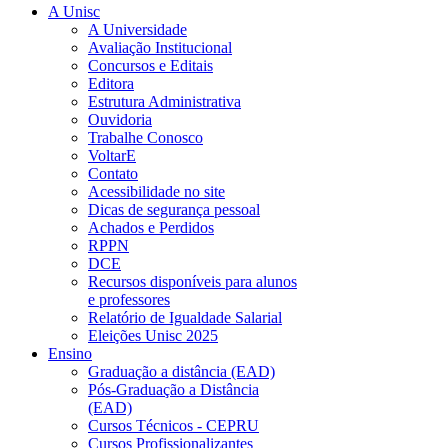
A Unisc
A Universidade
Avaliação Institucional
Concursos e Editais
Editora
Estrutura Administrativa
Ouvidoria
Trabalhe Conosco
VoltarE
Contato
Acessibilidade no site
Dicas de segurança pessoal
Achados e Perdidos
RPPN
DCE
Recursos disponíveis para alunos
e professores
Relatório de Igualdade Salarial
Eleições Unisc 2025
Ensino
Graduação a distância (EAD)
Pós-Graduação a Distância
(EAD)
Cursos Técnicos - CEPRU
Cursos Profissionalizantes