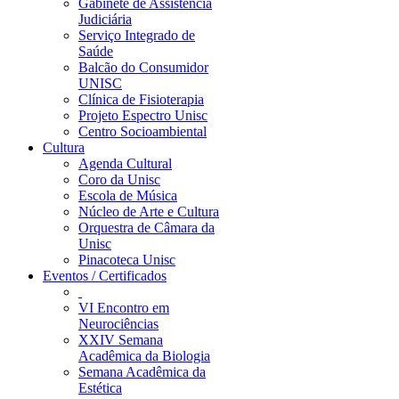
Gabinete de Assistência
Judiciária
Serviço Integrado de
Saúde
Balcão do Consumidor
UNISC
Clínica de Fisioterapia
Projeto Espectro Unisc
Centro Socioambiental
Cultura
Agenda Cultural
Coro da Unisc
Escola de Música
Núcleo de Arte e Cultura
Orquestra de Câmara da
Unisc
Pinacoteca Unisc
Eventos / Certificados
VI Encontro em
Neurociências
XXIV Semana
Acadêmica da Biologia
Semana Acadêmica da
Estética