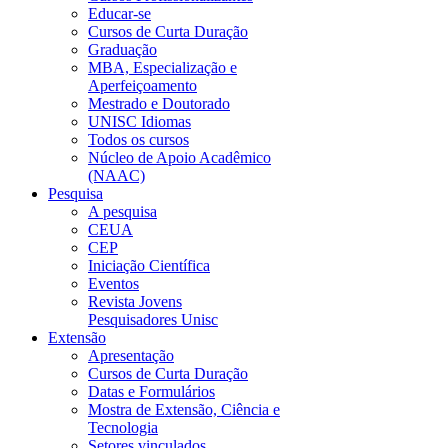
Educar-se
Cursos de Curta Duração
Graduação
MBA, Especialização e
Aperfeiçoamento
Mestrado e Doutorado
UNISC Idiomas
Todos os cursos
Núcleo de Apoio Acadêmico
(NAAC)
Pesquisa
A pesquisa
CEUA
CEP
Iniciação Científica
Eventos
Revista Jovens
Pesquisadores Unisc
Extensão
Apresentação
Cursos de Curta Duração
Datas e Formulários
Mostra de Extensão, Ciência e
Tecnologia
Setores vinculados