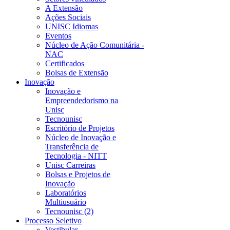
A Extensão
Ações Sociais
UNISC Idiomas
Eventos
Núcleo de Ação Comunitária -
NAC
Certificados
Bolsas de Extensão
Inovação
Inovação e
Empreendedorismo na
Unisc
Tecnounisc
Escritório de Projetos
Núcleo de Inovação e
Transferência de
Tecnologia - NITT
Unisc Carreiras
Bolsas e Projetos de
Inovação
Laboratórios
Multiusuário
Tecnounisc (2)
Processo Seletivo
Vestibular