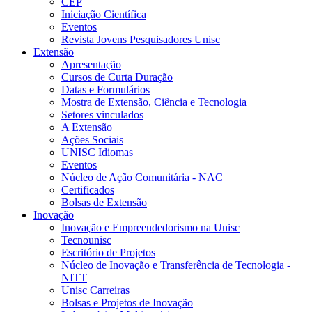
CEP
Iniciação Científica
Eventos
Revista Jovens Pesquisadores Unisc
Extensão
Apresentação
Cursos de Curta Duração
Datas e Formulários
Mostra de Extensão, Ciência e Tecnologia
Setores vinculados
A Extensão
Ações Sociais
UNISC Idiomas
Eventos
Núcleo de Ação Comunitária - NAC
Certificados
Bolsas de Extensão
Inovação
Inovação e Empreendedorismo na Unisc
Tecnounisc
Escritório de Projetos
Núcleo de Inovação e Transferência de Tecnologia -
NITT
Unisc Carreiras
Bolsas e Projetos de Inovação