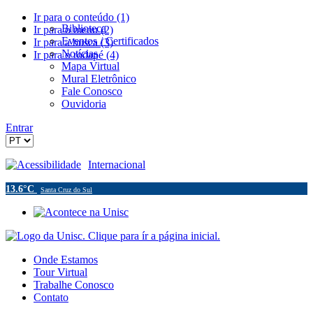
Ir para o conteúdo (1)
Biblioteca
Ir para o menu (2)
Eventos / Certificados
Ir para a busca (3)
Notícias
Ir para o rodapé (4)
Mapa Virtual
Mural Eletrônico
Fale Conosco
Ouvidoria
Entrar
Acessibilidade
Internacional
13.6°C
Santa Cruz do Sul
Onde Estamos
Tour Virtual
Trabalhe Conosco
Contato