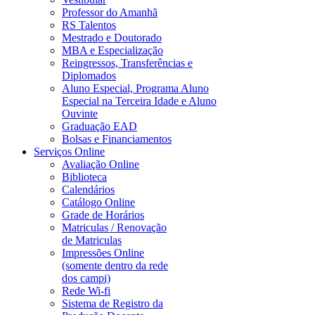
Professor do Amanhã
RS Talentos
Mestrado e Doutorado
MBA e Especialização
Reingressos, Transferências e
Diplomados
Aluno Especial, Programa Aluno
Especial na Terceira Idade e Aluno
Ouvinte
Graduação EAD
Bolsas e Financiamentos
Serviços Online
Avaliação Online
Biblioteca
Calendários
Catálogo Online
Grade de Horários
Matriculas / Renovação
de Matriculas
Impressões Online
(somente dentro da rede
dos campi)
Rede Wi-fi
Sistema de Registro da