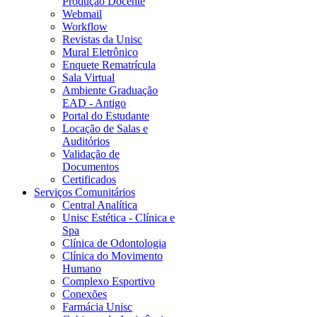
Produção Docente
Webmail
Workflow
Revistas da Unisc
Mural Eletrônico
Enquete Rematrícula
Sala Virtual
Ambiente Graduação
EAD - Antigo
Portal do Estudante
Locação de Salas e
Auditórios
Validação de
Documentos
Certificados
Serviços Comunitários
Central Analítica
Unisc Estética - Clínica e
Spa
Clínica de Odontologia
Clínica do Movimento
Humano
Complexo Esportivo
Conexões
Farmácia Unisc