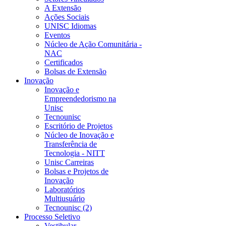
A Extensão
Ações Sociais
UNISC Idiomas
Eventos
Núcleo de Ação Comunitária -
NAC
Certificados
Bolsas de Extensão
Inovação
Inovação e
Empreendedorismo na
Unisc
Tecnounisc
Escritório de Projetos
Núcleo de Inovação e
Transferência de
Tecnologia - NITT
Unisc Carreiras
Bolsas e Projetos de
Inovação
Laboratórios
Multiusuário
Tecnounisc (2)
Processo Seletivo
Vestibular