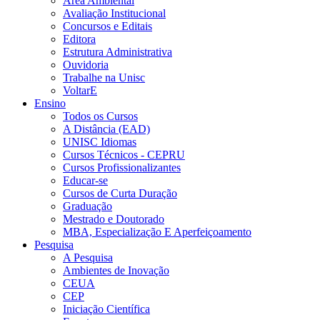
Área Ambiental
Avaliação Institucional
Concursos e Editais
Editora
Estrutura Administrativa
Ouvidoria
Trabalhe na Unisc
VoltarE
Ensino
Todos os Cursos
A Distância (EAD)
UNISC Idiomas
Cursos Técnicos - CEPRU
Cursos Profissionalizantes
Educar-se
Cursos de Curta Duração
Graduação
Mestrado e Doutorado
MBA, Especialização E Aperfeiçoamento
Pesquisa
A Pesquisa
Ambientes de Inovação
CEUA
CEP
Iniciação Científica