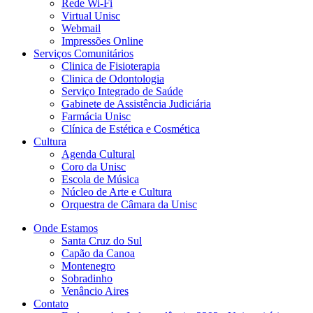
Rede Wi-Fi
Virtual Unisc
Webmail
Impressões Online
Serviços Comunitários
Clinica de Fisioterapia
Clinica de Odontologia
Serviço Integrado de Saúde
Gabinete de Assistência Judiciária
Farmácia Unisc
Clínica de Estética e Cosmética
Cultura
Agenda Cultural
Coro da Unisc
Escola de Música
Núcleo de Arte e Cultura
Orquestra de Câmara da Unisc
Onde Estamos
Santa Cruz do Sul
Capão da Canoa
Montenegro
Sobradinho
Venâncio Aires
Contato