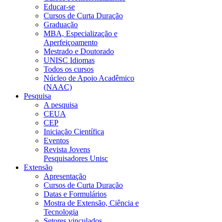
Educar-se
Cursos de Curta Duração
Graduação
MBA, Especialização e
Aperfeiçoamento
Mestrado e Doutorado
UNISC Idiomas
Todos os cursos
Núcleo de Apoio Acadêmico
(NAAC)
Pesquisa
A pesquisa
CEUA
CEP
Iniciação Científica
Eventos
Revista Jovens
Pesquisadores Unisc
Extensão
Apresentação
Cursos de Curta Duração
Datas e Formulários
Mostra de Extensão, Ciência e
Tecnologia
Setores vinculados