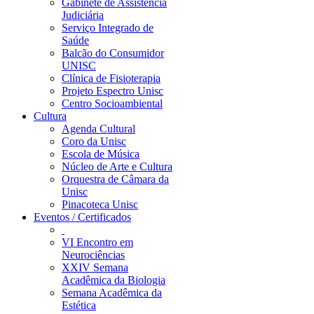
Gabinete de Assistência
Judiciária
Serviço Integrado de
Saúde
Balcão do Consumidor
UNISC
Clínica de Fisioterapia
Projeto Espectro Unisc
Centro Socioambiental
Cultura
Agenda Cultural
Coro da Unisc
Escola de Música
Núcleo de Arte e Cultura
Orquestra de Câmara da
Unisc
Pinacoteca Unisc
Eventos / Certificados
VI Encontro em
Neurociências
XXIV Semana
Acadêmica da Biologia
Semana Acadêmica da
Estética