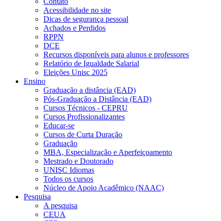
Contato
Acessibilidade no site
Dicas de segurança pessoal
Achados e Perdidos
RPPN
DCE
Recursos disponíveis para alunos e professores
Relatório de Igualdade Salarial
Eleições Unisc 2025
Ensino
Graduação a distância (EAD)
Pós-Graduação a Distância (EAD)
Cursos Técnicos - CEPRU
Cursos Profissionalizantes
Educar-se
Cursos de Curta Duração
Graduação
MBA, Especialização e Aperfeiçoamento
Mestrado e Doutorado
UNISC Idiomas
Todos os cursos
Núcleo de Apoio Acadêmico (NAAC)
Pesquisa
A pesquisa
CEUA