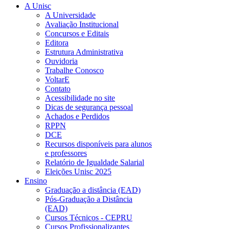
A Unisc
A Universidade
Avaliação Institucional
Concursos e Editais
Editora
Estrutura Administrativa
Ouvidoria
Trabalhe Conosco
VoltarE
Contato
Acessibilidade no site
Dicas de segurança pessoal
Achados e Perdidos
RPPN
DCE
Recursos disponíveis para alunos
e professores
Relatório de Igualdade Salarial
Eleições Unisc 2025
Ensino
Graduação a distância (EAD)
Pós-Graduação a Distância
(EAD)
Cursos Técnicos - CEPRU
Cursos Profissionalizantes