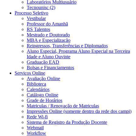
Laboratórios Multiusuário
Tecnounisc (2)
Processo Seletivo
Vestibular
Professor do Amanhã
RS Talentos
Mestrado e Doutorado
MBA e Especialização
Reingressos, Transferências e Diplomados
Aluno Especial, Programa Aluno Especial na Terceira
Idade e Aluno Ouvinte
Graduação EAD
Bolsas e Financiamentos
Serviços Online
Avaliação Online
Biblioteca
Calendários
Catálogo Online
Grade de Horários
Matriculas / Renovação de Matriculas
Impressões Online (somente dentro da rede dos campi)
Rede Wi-fi
Sistema de Registro da Produção Docente
Webmail
Workflow