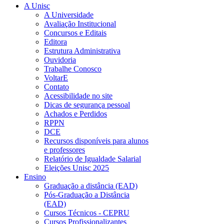
A Unisc
A Universidade
Avaliação Institucional
Concursos e Editais
Editora
Estrutura Administrativa
Ouvidoria
Trabalhe Conosco
VoltarE
Contato
Acessibilidade no site
Dicas de segurança pessoal
Achados e Perdidos
RPPN
DCE
Recursos disponíveis para alunos
e professores
Relatório de Igualdade Salarial
Eleições Unisc 2025
Ensino
Graduação a distância (EAD)
Pós-Graduação a Distância
(EAD)
Cursos Técnicos - CEPRU
Cursos Profissionalizantes