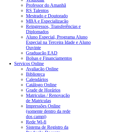
Professor do Amanhã
RS Talentos
Mestrado e Doutorado
MBA e Especialização
Reingressos, Transferências e
Diplomados
Aluno Especial, Programa Aluno
Especial na Terceira Idade e Aluno
Ouvinte
Graduação EAD
Bolsas e Financiamentos
Serviços Online
Avaliação Online
Biblioteca
Calendários
Catálogo Online
Grade de Horários
Matriculas / Renovação
de Matriculas
Impressões Online
(somente dentro da rede
dos campi)
Rede Wi-fi
Sistema de Registro da