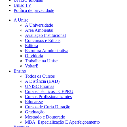
UNISC Idiomas
Unisc TV
Política de privacidade
A Unisc
A Universidade
Área Ambiental
Avaliação Institucional
Concursos e Editais
Editora
Estrutura Administrativa
Ouvidoria
Trabalhe na Unisc
VoltarE
Ensino
Todos os Cursos
A Distância (EAD)
UNISC Idiomas
Cursos Técnicos - CEPRU
Cursos Profissionalizantes
Educar-se
Cursos de Curta Duração
Graduação
Mestrado e Doutorado
MBA, Especialização E Aperfeiçoamento