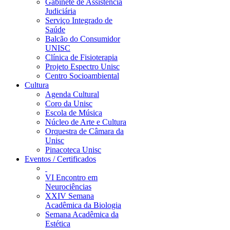
Gabinete de Assistência
Judiciária
Serviço Integrado de
Saúde
Balcão do Consumidor
UNISC
Clínica de Fisioterapia
Projeto Espectro Unisc
Centro Socioambiental
Cultura
Agenda Cultural
Coro da Unisc
Escola de Música
Núcleo de Arte e Cultura
Orquestra de Câmara da
Unisc
Pinacoteca Unisc
Eventos / Certificados
VI Encontro em
Neurociências
XXIV Semana
Acadêmica da Biologia
Semana Acadêmica da
Estética