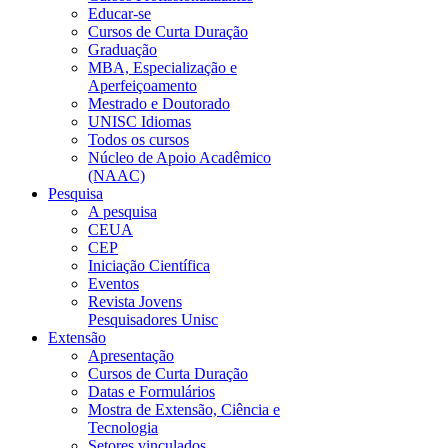
Educar-se
Cursos de Curta Duração
Graduação
MBA, Especialização e
Aperfeiçoamento
Mestrado e Doutorado
UNISC Idiomas
Todos os cursos
Núcleo de Apoio Acadêmico
(NAAC)
Pesquisa
A pesquisa
CEUA
CEP
Iniciação Científica
Eventos
Revista Jovens
Pesquisadores Unisc
Extensão
Apresentação
Cursos de Curta Duração
Datas e Formulários
Mostra de Extensão, Ciência e
Tecnologia
Setores vinculados