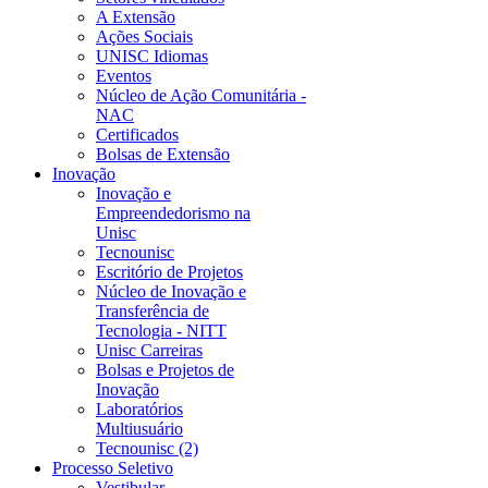
A Extensão
Ações Sociais
UNISC Idiomas
Eventos
Núcleo de Ação Comunitária -
NAC
Certificados
Bolsas de Extensão
Inovação
Inovação e
Empreendedorismo na
Unisc
Tecnounisc
Escritório de Projetos
Núcleo de Inovação e
Transferência de
Tecnologia - NITT
Unisc Carreiras
Bolsas e Projetos de
Inovação
Laboratórios
Multiusuário
Tecnounisc (2)
Processo Seletivo
Vestibular