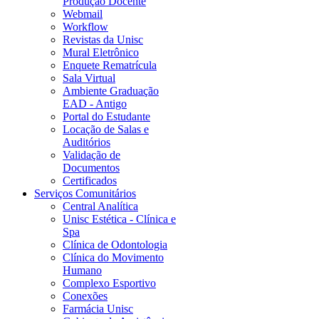
Produção Docente
Webmail
Workflow
Revistas da Unisc
Mural Eletrônico
Enquete Rematrícula
Sala Virtual
Ambiente Graduação
EAD - Antigo
Portal do Estudante
Locação de Salas e
Auditórios
Validação de
Documentos
Certificados
Serviços Comunitários
Central Analítica
Unisc Estética - Clínica e
Spa
Clínica de Odontologia
Clínica do Movimento
Humano
Complexo Esportivo
Conexões
Farmácia Unisc