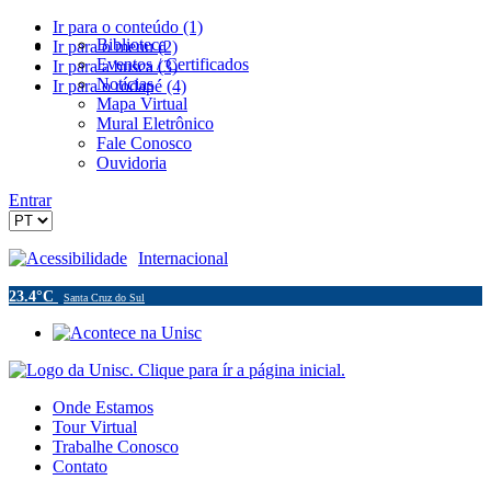
Ir para o conteúdo (1)
Biblioteca
Ir para o menu (2)
Eventos / Certificados
Ir para a busca (3)
Notícias
Ir para o rodapé (4)
Mapa Virtual
Mural Eletrônico
Fale Conosco
Ouvidoria
Entrar
Acessibilidade
Internacional
23.4°C
Santa Cruz do Sul
Onde Estamos
Tour Virtual
Trabalhe Conosco
Contato