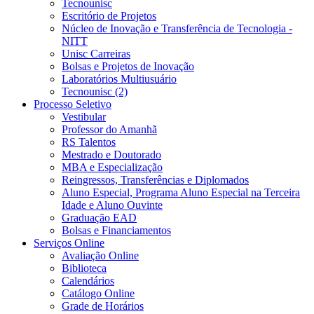
Tecnounisc
Escritório de Projetos
Núcleo de Inovação e Transferência de Tecnologia -
NITT
Unisc Carreiras
Bolsas e Projetos de Inovação
Laboratórios Multiusuário
Tecnounisc (2)
Processo Seletivo
Vestibular
Professor do Amanhã
RS Talentos
Mestrado e Doutorado
MBA e Especialização
Reingressos, Transferências e Diplomados
Aluno Especial, Programa Aluno Especial na Terceira
Idade e Aluno Ouvinte
Graduação EAD
Bolsas e Financiamentos
Serviços Online
Avaliação Online
Biblioteca
Calendários
Catálogo Online
Grade de Horários