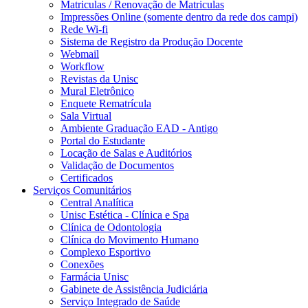
Matriculas / Renovação de Matriculas
Impressões Online (somente dentro da rede dos campi)
Rede Wi-fi
Sistema de Registro da Produção Docente
Webmail
Workflow
Revistas da Unisc
Mural Eletrônico
Enquete Rematrícula
Sala Virtual
Ambiente Graduação EAD - Antigo
Portal do Estudante
Locação de Salas e Auditórios
Validação de Documentos
Certificados
Serviços Comunitários
Central Analítica
Unisc Estética - Clínica e Spa
Clínica de Odontologia
Clínica do Movimento Humano
Complexo Esportivo
Conexões
Farmácia Unisc
Gabinete de Assistência Judiciária
Serviço Integrado de Saúde