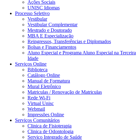
Ações Sociais
UNISC Idiomas
Processo Seletivo
Vestibular
Vestibular Complementar
Mestrado e Doutorado
MBA E Especialização
Reingressos, Transferências e Diplomados
Bolsas e Financiamentos
Aluno Especial e Programa Aluno Especial na Terceira
Idade
Serviços Online
Biblioteca
Catálogo Online
Manual de Formatura
Mural Eletrônico
Matriculas / Renovação de Matriculas
Rede Wi-Fi
Virtual Unisc
Webmail
Impressões Online
Serviços Comunitários
Clinica de Fisioterapia
Clinica de Odontologia
Serviço Integrado de Saúde