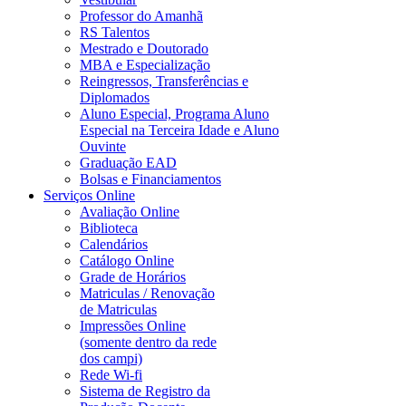
Professor do Amanhã
RS Talentos
Mestrado e Doutorado
MBA e Especialização
Reingressos, Transferências e
Diplomados
Aluno Especial, Programa Aluno
Especial na Terceira Idade e Aluno
Ouvinte
Graduação EAD
Bolsas e Financiamentos
Serviços Online
Avaliação Online
Biblioteca
Calendários
Catálogo Online
Grade de Horários
Matriculas / Renovação
de Matriculas
Impressões Online
(somente dentro da rede
dos campi)
Rede Wi-fi
Sistema de Registro da