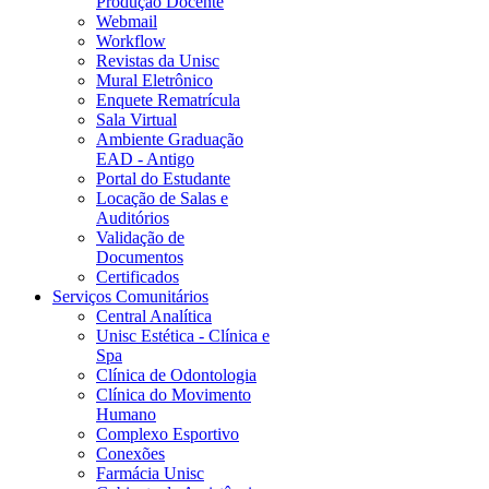
Produção Docente
Webmail
Workflow
Revistas da Unisc
Mural Eletrônico
Enquete Rematrícula
Sala Virtual
Ambiente Graduação
EAD - Antigo
Portal do Estudante
Locação de Salas e
Auditórios
Validação de
Documentos
Certificados
Serviços Comunitários
Central Analítica
Unisc Estética - Clínica e
Spa
Clínica de Odontologia
Clínica do Movimento
Humano
Complexo Esportivo
Conexões
Farmácia Unisc