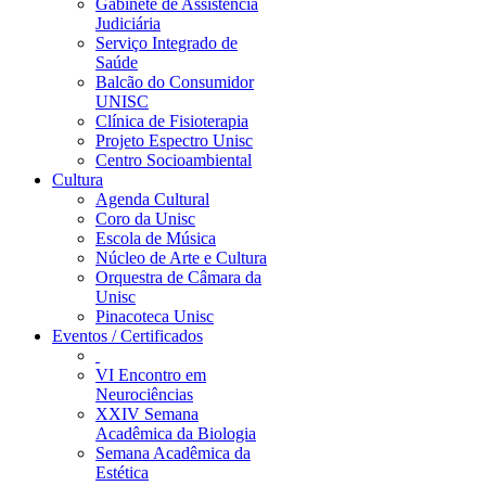
Gabinete de Assistência
Judiciária
Serviço Integrado de
Saúde
Balcão do Consumidor
UNISC
Clínica de Fisioterapia
Projeto Espectro Unisc
Centro Socioambiental
Cultura
Agenda Cultural
Coro da Unisc
Escola de Música
Núcleo de Arte e Cultura
Orquestra de Câmara da
Unisc
Pinacoteca Unisc
Eventos / Certificados
VI Encontro em
Neurociências
XXIV Semana
Acadêmica da Biologia
Semana Acadêmica da
Estética