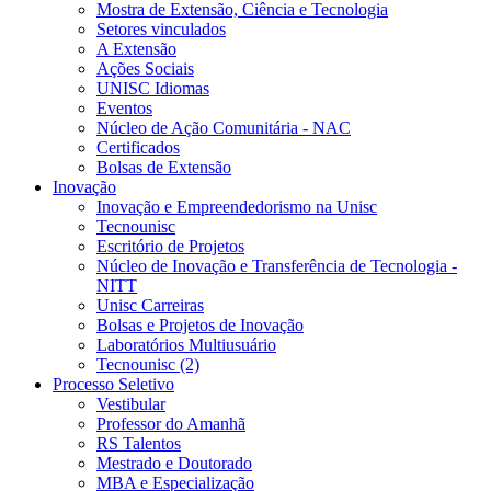
Mostra de Extensão, Ciência e Tecnologia
Setores vinculados
A Extensão
Ações Sociais
UNISC Idiomas
Eventos
Núcleo de Ação Comunitária - NAC
Certificados
Bolsas de Extensão
Inovação
Inovação e Empreendedorismo na Unisc
Tecnounisc
Escritório de Projetos
Núcleo de Inovação e Transferência de Tecnologia -
NITT
Unisc Carreiras
Bolsas e Projetos de Inovação
Laboratórios Multiusuário
Tecnounisc (2)
Processo Seletivo
Vestibular
Professor do Amanhã
RS Talentos
Mestrado e Doutorado
MBA e Especialização