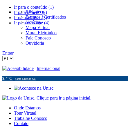
Ir para o conteúdo (1)
Biblioteca
Ir para o menu (2)
Eventos / Certificados
Ir para a busca (3)
Notícias
Ir para o rodapé (4)
Mapa Virtual
Mural Eletrônico
Fale Conosco
Ouvidoria
Entrar
Acessibilidade
Internacional
9.4°C
Santa Cruz do Sul
Onde Estamos
Tour Virtual
Trabalhe Conosco
Contato