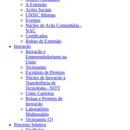
A Extensão
Ações Sociais
UNISC Idiomas
Eventos
Núcleo de Ação Comunitária -
NAC
Certificados
Bolsas de Extensão
Inovação
Inovação e
Empreendedorismo na
Unisc
Tecnounisc
Escritório de Projetos
Núcleo de Inovação e
Transferência de
Tecnologia - NITT
Unisc Carreiras
Bolsas e Projetos de
Inovação
Laboratórios
Multiusuário
Tecnounisc (2)
Processo Seletivo
Vestibular