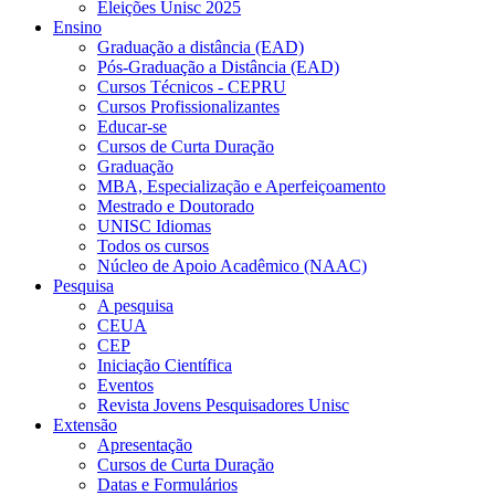
Eleições Unisc 2025
Ensino
Graduação a distância (EAD)
Pós-Graduação a Distância (EAD)
Cursos Técnicos - CEPRU
Cursos Profissionalizantes
Educar-se
Cursos de Curta Duração
Graduação
MBA, Especialização e Aperfeiçoamento
Mestrado e Doutorado
UNISC Idiomas
Todos os cursos
Núcleo de Apoio Acadêmico (NAAC)
Pesquisa
A pesquisa
CEUA
CEP
Iniciação Científica
Eventos
Revista Jovens Pesquisadores Unisc
Extensão
Apresentação
Cursos de Curta Duração
Datas e Formulários