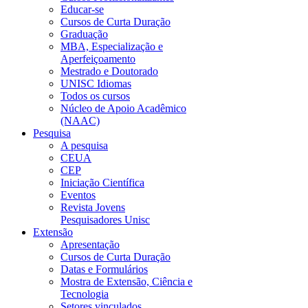
Educar-se
Cursos de Curta Duração
Graduação
MBA, Especialização e
Aperfeiçoamento
Mestrado e Doutorado
UNISC Idiomas
Todos os cursos
Núcleo de Apoio Acadêmico
(NAAC)
Pesquisa
A pesquisa
CEUA
CEP
Iniciação Científica
Eventos
Revista Jovens
Pesquisadores Unisc
Extensão
Apresentação
Cursos de Curta Duração
Datas e Formulários
Mostra de Extensão, Ciência e
Tecnologia
Setores vinculados