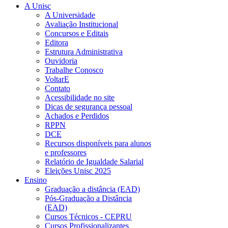
A Unisc
A Universidade
Avaliação Institucional
Concursos e Editais
Editora
Estrutura Administrativa
Ouvidoria
Trabalhe Conosco
VoltarE
Contato
Acessibilidade no site
Dicas de segurança pessoal
Achados e Perdidos
RPPN
DCE
Recursos disponíveis para alunos
e professores
Relatório de Igualdade Salarial
Eleições Unisc 2025
Ensino
Graduação a distância (EAD)
Pós-Graduação a Distância
(EAD)
Cursos Técnicos - CEPRU
Cursos Profissionalizantes