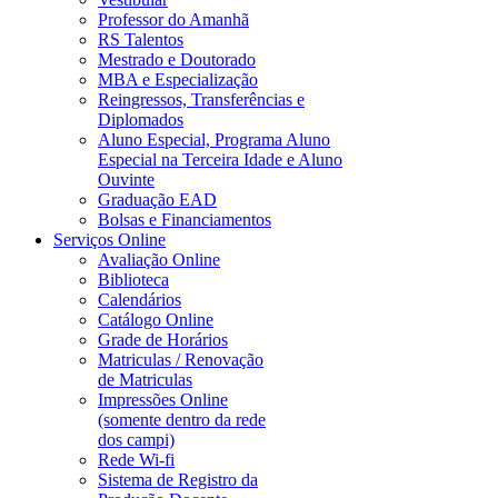
Professor do Amanhã
RS Talentos
Mestrado e Doutorado
MBA e Especialização
Reingressos, Transferências e
Diplomados
Aluno Especial, Programa Aluno
Especial na Terceira Idade e Aluno
Ouvinte
Graduação EAD
Bolsas e Financiamentos
Serviços Online
Avaliação Online
Biblioteca
Calendários
Catálogo Online
Grade de Horários
Matriculas / Renovação
de Matriculas
Impressões Online
(somente dentro da rede
dos campi)
Rede Wi-fi
Sistema de Registro da