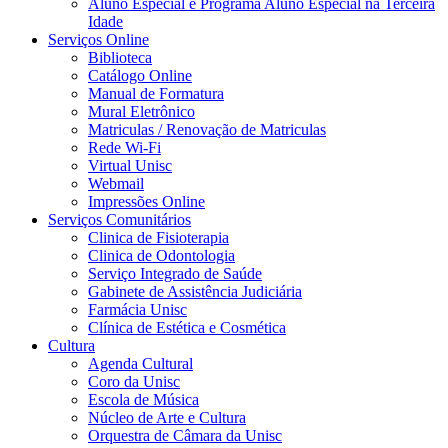
Aluno Especial e Programa Aluno Especial na Terceira
Idade
Serviços Online
Biblioteca
Catálogo Online
Manual de Formatura
Mural Eletrônico
Matriculas / Renovação de Matriculas
Rede Wi-Fi
Virtual Unisc
Webmail
Impressões Online
Serviços Comunitários
Clinica de Fisioterapia
Clinica de Odontologia
Serviço Integrado de Saúde
Gabinete de Assistência Judiciária
Farmácia Unisc
Clínica de Estética e Cosmética
Cultura
Agenda Cultural
Coro da Unisc
Escola de Música
Núcleo de Arte e Cultura
Orquestra de Câmara da Unisc