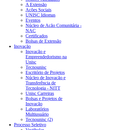
A Extensão
Ações Sociais
UNISC Idiomas
Eventos
Núcleo de Ação Comunitária -
NAC
Certificados
Bolsas de Extensão
Inovação
Inovação e
Empreendedorismo na
Unisc
Tecnounisc
Escritório de Projetos
Núcleo de Inovação e
Transferência de
Tecnologia - NITT
Unisc Carreiras
Bolsas e Projetos de
Inovação
Laboratórios
Multiusuário
Tecnounisc (2)
Processo Seletivo
Vestibular