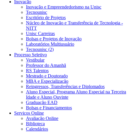
Inovação
Inovação e Empreendedorismo na Unisc
Tecnounisc
Escritório de Projetos
Núcleo de Inovação e Transferência de Tecnologia -
NITT
Unisc Carreiras
Bolsas e Projetos de Inovação
Laboratórios Multiusuário
Tecnounisc (2)
Processo Seletivo
Vestibular
Professor do Amanhã
RS Talentos
Mestrado e Doutorado
MBA e Especialização
Reingressos, Transferências e Diplomados
Aluno Especial, Programa Aluno Especial na Terceira
Idade e Aluno Ouvinte
Graduação EAD
Bolsas e Financiamentos
Serviços Online
Avaliação Online
Biblioteca
Calendários