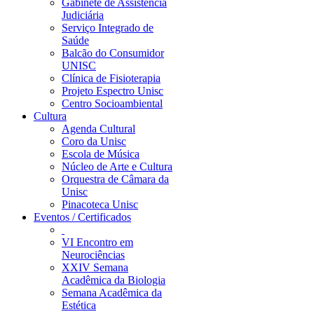
Gabinete de Assistência
Judiciária
Serviço Integrado de
Saúde
Balcão do Consumidor
UNISC
Clínica de Fisioterapia
Projeto Espectro Unisc
Centro Socioambiental
Cultura
Agenda Cultural
Coro da Unisc
Escola de Música
Núcleo de Arte e Cultura
Orquestra de Câmara da
Unisc
Pinacoteca Unisc
Eventos / Certificados
VI Encontro em
Neurociências
XXIV Semana
Acadêmica da Biologia
Semana Acadêmica da
Estética