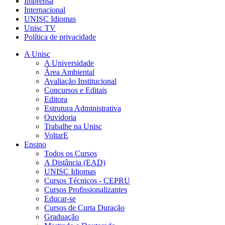
Imprensa
Internacional
UNISC Idiomas
Unisc TV
Política de privacidade
A Unisc
A Universidade
Área Ambiental
Avaliação Institucional
Concursos e Editais
Editora
Estrutura Administrativa
Ouvidoria
Trabalhe na Unisc
VoltarE
Ensino
Todos os Cursos
A Distância (EAD)
UNISC Idiomas
Cursos Técnicos - CEPRU
Cursos Profissionalizantes
Educar-se
Cursos de Curta Duração
Graduação