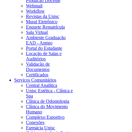
Produção Docente
Webmail
Workflow
Revistas da Unisc
Mural Eletrônico
Enquete Rematrícula
Sala Virtual
Ambiente Graduação
EAD - Antigo
Portal do Estudante
Locação de Salas e
Auditórios
Validação de
Documentos
Certificados
Serviços Comunitários
Central Analítica
Unisc Estética - Clínica e
Spa
Clínica de Odontologia
Clínica do Movimento
Humano
Complexo Esportivo
Conexões
Farmácia Unisc