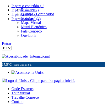
Ir para o conteúdo (1)
Biblioteca
Ir para o menu (2)
Eventos / Certificados
Ir para a busca (3)
Notícias
Ir para o rodapé (4)
Mapa Virtual
Mural Eletrônico
Fale Conosco
Ouvidoria
Entrar
Acessibilidade
Internacional
17.5°C
Santa Cruz do Sul
Onde Estamos
Tour Virtual
Trabalhe Conosco
Contato