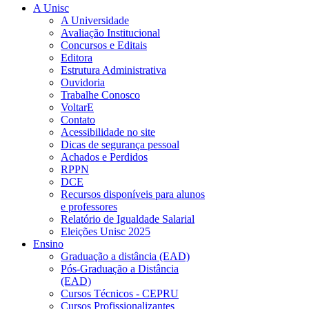
A Unisc
A Universidade
Avaliação Institucional
Concursos e Editais
Editora
Estrutura Administrativa
Ouvidoria
Trabalhe Conosco
VoltarE
Contato
Acessibilidade no site
Dicas de segurança pessoal
Achados e Perdidos
RPPN
DCE
Recursos disponíveis para alunos
e professores
Relatório de Igualdade Salarial
Eleições Unisc 2025
Ensino
Graduação a distância (EAD)
Pós-Graduação a Distância
(EAD)
Cursos Técnicos - CEPRU
Cursos Profissionalizantes