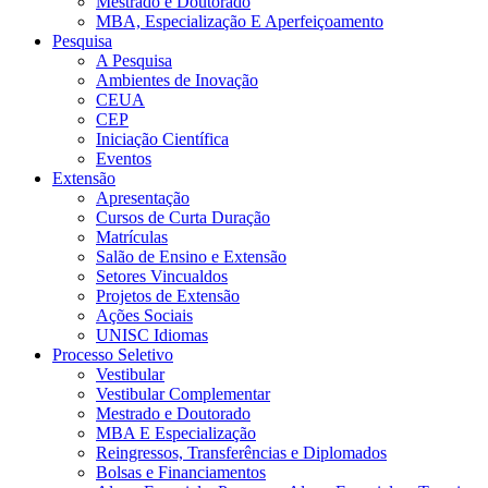
Mestrado e Doutorado
MBA, Especialização E Aperfeiçoamento
Pesquisa
A Pesquisa
Ambientes de Inovação
CEUA
CEP
Iniciação Científica
Eventos
Extensão
Apresentação
Cursos de Curta Duração
Matrículas
Salão de Ensino e Extensão
Setores Vincualdos
Projetos de Extensão
Ações Sociais
UNISC Idiomas
Processo Seletivo
Vestibular
Vestibular Complementar
Mestrado e Doutorado
MBA E Especialização
Reingressos, Transferências e Diplomados
Bolsas e Financiamentos