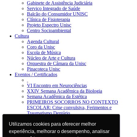
Gabinete de Assistência Judiciária
Serviço Integrado de Saúde
Balcão do Consumidor UNISC
Clínica de Fisioterapia
Projeto Espectro Unisc
Centro Socioambiental
Cultura
Agenda Cultural
Coro da Unisc
Escola de Música
Núcleo de Arte e Cultura
Orquestra de Câmara da Unisc
Pinacoteca Unisc
Eventos / Certificados
VI Encontro em Neurociências
XXIV Semana Acadêmica da Biologia
Semana Acadêmica da Estética
PRIMEIROS SOCORROS NO CONTEXTO
ESCOLAR: Crise convulsiva, Ferimentos e
Traumatismo Dentário
Notícias
Utilizamos cookies para oferecer melhor
Utilizamos cookies para oferecer melhor
Jornal da Unisc
Notícias
experiência, melhorar o desempenho, analisar
experiência, melhorar o desempenho, analisar
Imprensa