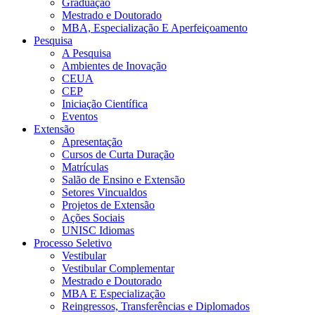
Graduação
Mestrado e Doutorado
MBA, Especialização E Aperfeiçoamento
Pesquisa
A Pesquisa
Ambientes de Inovação
CEUA
CEP
Iniciação Científica
Eventos
Extensão
Apresentação
Cursos de Curta Duração
Matrículas
Salão de Ensino e Extensão
Setores Vincualdos
Projetos de Extensão
Ações Sociais
UNISC Idiomas
Processo Seletivo
Vestibular
Vestibular Complementar
Mestrado e Doutorado
MBA E Especialização
Reingressos, Transferências e Diplomados