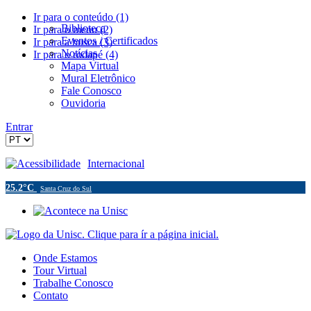
Ir para o conteúdo (1)
Biblioteca
Ir para o menu (2)
Eventos / Certificados
Ir para a busca (3)
Notícias
Ir para o rodapé (4)
Mapa Virtual
Mural Eletrônico
Fale Conosco
Ouvidoria
Entrar
Acessibilidade
Internacional
25.2°C
Santa Cruz do Sul
Onde Estamos
Tour Virtual
Trabalhe Conosco
Contato