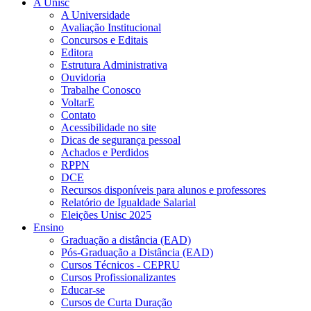
A Unisc
A Universidade
Avaliação Institucional
Concursos e Editais
Editora
Estrutura Administrativa
Ouvidoria
Trabalhe Conosco
VoltarE
Contato
Acessibilidade no site
Dicas de segurança pessoal
Achados e Perdidos
RPPN
DCE
Recursos disponíveis para alunos e professores
Relatório de Igualdade Salarial
Eleições Unisc 2025
Ensino
Graduação a distância (EAD)
Pós-Graduação a Distância (EAD)
Cursos Técnicos - CEPRU
Cursos Profissionalizantes
Educar-se
Cursos de Curta Duração