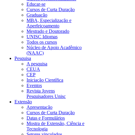
Educar-se
Cursos de Curta Duração
Graduação
MBA, Especialização e
Aperfeiçoamento
Mestrado e Doutorado
UNISC Idiomas
Todos os cursos
Núcleo de Apoio Acadêmico
(NAAC)
Pesquisa
A pesquisa
CEUA
CEP
Iniciação Científica
Eventos
Revista Jovens
Pesquisadores Unisc
Extensão
Apresentação
Cursos de Curta Duração
Datas e Formulários
Mostra de Extensão, Ciência e
Tecnologia
Setores vinculados