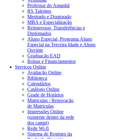
Professor do Amanhã
RS Talentos
Mestrado e Doutorado
MBA e Especialização
Reingressos, Transferências e
Diplomados
Aluno Especial, Programa Aluno
Especial na Terceira Idade e Aluno
Ouvinte
Graduação EAD
Bolsas e Financiamentos
Serviços Online
Avaliação Online
Biblioteca
Calendários
Catálogo Online
Grade de Horários
Matriculas / Renovação
de Matriculas
Impressões Online
(somente dentro da rede
dos campi)
Rede Wi-fi
Sistema de Registro da