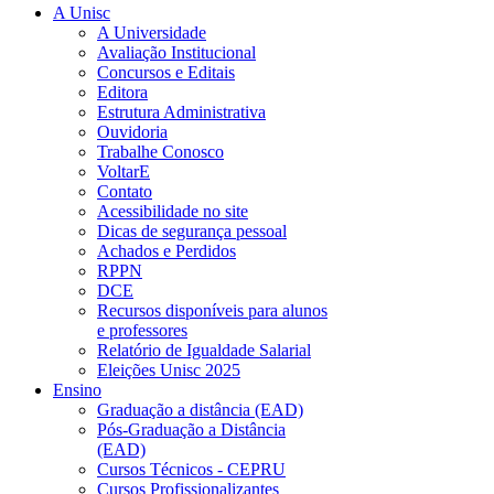
A Unisc
A Universidade
Avaliação Institucional
Concursos e Editais
Editora
Estrutura Administrativa
Ouvidoria
Trabalhe Conosco
VoltarE
Contato
Acessibilidade no site
Dicas de segurança pessoal
Achados e Perdidos
RPPN
DCE
Recursos disponíveis para alunos
e professores
Relatório de Igualdade Salarial
Eleições Unisc 2025
Ensino
Graduação a distância (EAD)
Pós-Graduação a Distância
(EAD)
Cursos Técnicos - CEPRU
Cursos Profissionalizantes