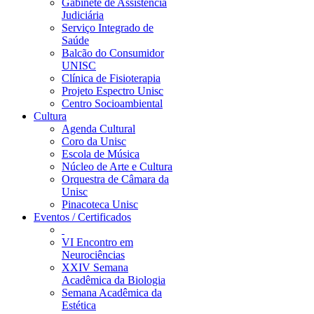
Gabinete de Assistência
Judiciária
Serviço Integrado de
Saúde
Balcão do Consumidor
UNISC
Clínica de Fisioterapia
Projeto Espectro Unisc
Centro Socioambiental
Cultura
Agenda Cultural
Coro da Unisc
Escola de Música
Núcleo de Arte e Cultura
Orquestra de Câmara da
Unisc
Pinacoteca Unisc
Eventos / Certificados
VI Encontro em
Neurociências
XXIV Semana
Acadêmica da Biologia
Semana Acadêmica da
Estética