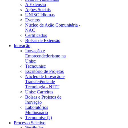
A Extensão
Ações Sociais
UNISC Idiomas
Eventos
Núcleo de Ação Comunitária -
NAC
Certificados
Bolsas de Extensão
Inovação
Inovação e
Empreendedorismo na
Unisc
Tecnounisc
Escritório de Projetos
Núcleo de Inovação e
Transferência de
Tecnologia - NITT
Unisc Carreiras
Bolsas e Projetos de
Inovação
Laboratórios
Multiusuário
Tecnounisc (2)
Processo Seletivo
Vestibular