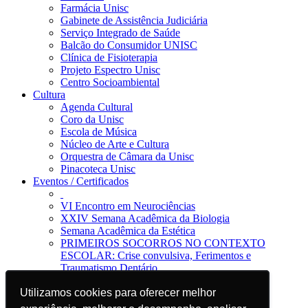
Farmácia Unisc
Gabinete de Assistência Judiciária
Serviço Integrado de Saúde
Balcão do Consumidor UNISC
Clínica de Fisioterapia
Projeto Espectro Unisc
Centro Socioambiental
Cultura
Agenda Cultural
Coro da Unisc
Escola de Música
Núcleo de Arte e Cultura
Orquestra de Câmara da Unisc
Pinacoteca Unisc
Eventos / Certificados
VI Encontro em Neurociências
XXIV Semana Acadêmica da Biologia
Semana Acadêmica da Estética
PRIMEIROS SOCORROS NO CONTEXTO
ESCOLAR: Crise convulsiva, Ferimentos e
Traumatismo Dentário
Notícias
Jornal da Unisc
Utilizamos cookies para oferecer melhor
Utilizamos cookies para oferecer melhor
Notícias