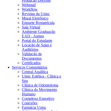
Produção Docente
Webmail
Workflow
Revistas da Unisc
Mural Eletrônico
Enquete Rematrícula
Sala Virtual
Ambiente Graduação
EAD - Antigo
Portal do Estudante
Locação de Salas e
Auditórios
Validação de
Documentos
Certificados
Serviços Comunitários
Central Analítica
Unisc Estética - Clínica e
Spa
Clínica de Odontologia
Clínica do Movimento
Humano
Complexo Esportivo
Conexões
Farmácia Unisc