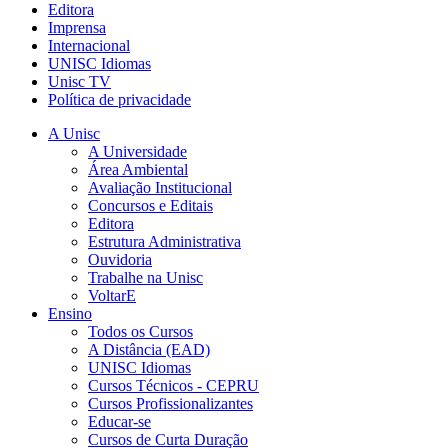
Editora
Imprensa
Internacional
UNISC Idiomas
Unisc TV
Política de privacidade
A Unisc
A Universidade
Área Ambiental
Avaliação Institucional
Concursos e Editais
Editora
Estrutura Administrativa
Ouvidoria
Trabalhe na Unisc
VoltarE
Ensino
Todos os Cursos
A Distância (EAD)
UNISC Idiomas
Cursos Técnicos - CEPRU
Cursos Profissionalizantes
Educar-se
Cursos de Curta Duração