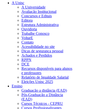
A Unisc
A Universidade
Avaliação Institucional
Concursos e Editais
Editora
Estrutura Administrativa
Ouvidoria
Trabalhe Conosco
VoltarE
Contato
Acessibilidade no site
Dicas de segurança pessoal
Achados e Perdidos
RPPN
DCE
Recursos disponíveis para alunos
e professores
Relatório de Igualdade Salarial
Eleições Unisc 2025
Ensino
Graduação a distância (EAD)
Pós-Graduação a Distância
(EAD)
Cursos Técnicos - CEPRU
Cursos Profissionalizantes