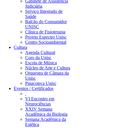
Gabinete de Assistência
Judiciária
Serviço Integrado de
Saúde
Balcão do Consumidor
UNISC
Clínica de Fisioterapia
Projeto Espectro Unisc
Centro Socioambiental
Cultura
Agenda Cultural
Coro da Unisc
Escola de Música
Núcleo de Arte e Cultura
Orquestra de Câmara da
Unisc
Pinacoteca Unisc
Eventos / Certificados
VI Encontro em
Neurociências
XXIV Semana
Acadêmica da Biologia
Semana Acadêmica da
Estética