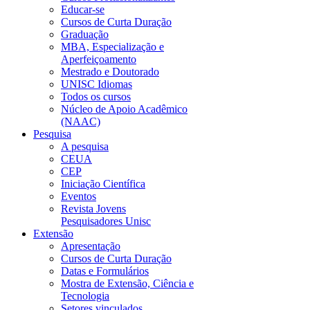
Educar-se
Cursos de Curta Duração
Graduação
MBA, Especialização e
Aperfeiçoamento
Mestrado e Doutorado
UNISC Idiomas
Todos os cursos
Núcleo de Apoio Acadêmico
(NAAC)
Pesquisa
A pesquisa
CEUA
CEP
Iniciação Científica
Eventos
Revista Jovens
Pesquisadores Unisc
Extensão
Apresentação
Cursos de Curta Duração
Datas e Formulários
Mostra de Extensão, Ciência e
Tecnologia
Setores vinculados