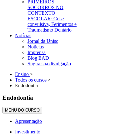
PRIMEIROS
SOCORROS NO
CONTEXTO
ESCOLAR: Crise
convulsiva, Ferimentos e
Traumatismo Dentário
Notícias
Jornal da Unisc
Notícias
Imprensa
Blog EAD
Sugira sua divulgação
Ensino
>
Todos os cursos
>
Endodontia
Endodontia
MENU DO CURSO
Apresentação
Investimento