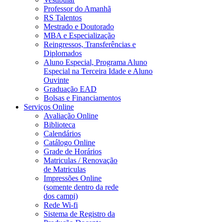
Professor do Amanhã
RS Talentos
Mestrado e Doutorado
MBA e Especialização
Reingressos, Transferências e
Diplomados
Aluno Especial, Programa Aluno
Especial na Terceira Idade e Aluno
Ouvinte
Graduação EAD
Bolsas e Financiamentos
Serviços Online
Avaliação Online
Biblioteca
Calendários
Catálogo Online
Grade de Horários
Matriculas / Renovação
de Matriculas
Impressões Online
(somente dentro da rede
dos campi)
Rede Wi-fi
Sistema de Registro da