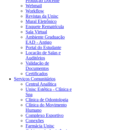
Produção Docente
Webmail
Workflow
Revistas da Unisc
Mural Eletrônico
Enquete Rematrícula
Sala Virtual
Ambiente Graduação
EAD - Antigo
Portal do Estudante
Locação de Salas e
Auditórios
Validação de
Documentos
Certificados
Serviços Comunitários
Central Analítica
Unisc Estética - Clínica e
Spa
Clínica de Odontologia
Clínica do Movimento
Humano
Complexo Esportivo
Conexões
Farmácia Unisc