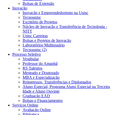
Bolsas de Extensão
Inovação
Inovação e Empreendedorismo na Unisc
Tecnounisc
Escritório de Projetos
Núcleo de Inovação e Transferência de Tecnologia -
NITT
Unisc Carreiras
Bolsas e Projetos de Inovação
Laboratórios Multiusuário
Tecnounisc (2)
Processo Seletivo
Vestibular
Professor do Amanhã
RS Talentos
Mestrado e Doutorado
MBA e Especialização
Reingressos, Transferências e Diplomados
Aluno Especial, Programa Aluno Especial na Terceira
Idade e Aluno Ouvinte
Graduação EAD
Bolsas e Financiamentos
Serviços Online
Avaliação Online
Biblioteca