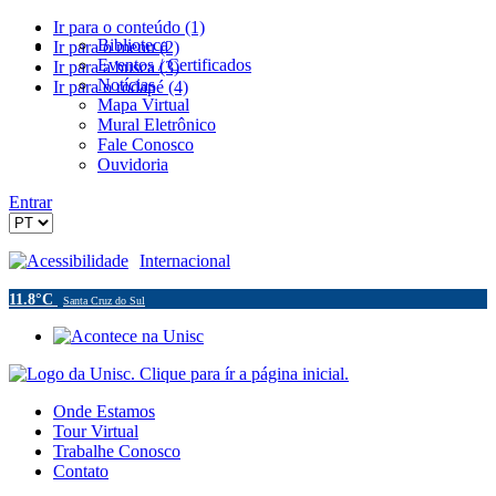
Ir para o conteúdo (1)
Biblioteca
Ir para o menu (2)
Eventos / Certificados
Ir para a busca (3)
Notícias
Ir para o rodapé (4)
Mapa Virtual
Mural Eletrônico
Fale Conosco
Ouvidoria
Entrar
Acessibilidade
Internacional
11.8°C
Santa Cruz do Sul
Onde Estamos
Tour Virtual
Trabalhe Conosco
Contato