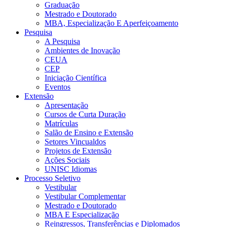
Graduação
Mestrado e Doutorado
MBA, Especialização E Aperfeiçoamento
Pesquisa
A Pesquisa
Ambientes de Inovação
CEUA
CEP
Iniciação Científica
Eventos
Extensão
Apresentação
Cursos de Curta Duração
Matrículas
Salão de Ensino e Extensão
Setores Vincualdos
Projetos de Extensão
Ações Sociais
UNISC Idiomas
Processo Seletivo
Vestibular
Vestibular Complementar
Mestrado e Doutorado
MBA E Especialização
Reingressos, Transferências e Diplomados