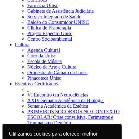
Farmácia Unisc
Gabinete de Assistência Judiciária
Serviço Integrado de Saúde
Balcão do Consumidor UNISC
Clínica de Fisioterapia
Projeto Espectro Unisc
Centro Socioambiental
Cultura
Agenda Cultural
Coro da Unisc
Escola de Música
Núcleo de Arte e Cultura
Orquestra de Câmara da Unisc
Pinacoteca Unisc
Eventos / Certificados
VI Encontro em Neurociências
XXIV Semana Acadêmica da Biologia
Semana Acadêmica da Estética
PRIMEIROS SOCORROS NO CONTEXTO
ESCOLAR: Crise convulsiva, Ferimentos e
Traumatismo Dentário
Notícias
Jornal da Unisc
Utilizamos cookies para oferecer melhor
Utilizamos cookies para oferecer melhor