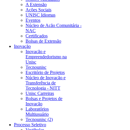
A Extensão
Ações Sociais
UNISC Idiomas
Eventos
Núcleo de Ação Comunitária -
NAC
Certificados
Bolsas de Extensão
Inovação
Inovação e
Empreendedorismo na
Unisc
Tecnounisc
Escritório de Projetos
Núcleo de Inovação e
Transferência de
Tecnologia - NITT
Unisc Carreiras
Bolsas e Projetos de
Inovação
Laboratórios
Multiusuário
Tecnounisc (2)
Processo Seletivo
Vestibular