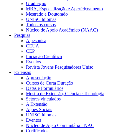
Graduação
MBA, Especialização e Aperfeiçoamento
Mestrado e Doutorado
UNISC Idiomas
Todos os cursos
Núcleo de Apoio Acadêmico (NAAC)
Pesquisa
A pesquisa
CEUA
CEP
Iniciação Científica
Eventos
Revista Jovens Pesquisadores Unisc
Extensão
Apresentação
Cursos de Curta Duração
Datas e Formulários
Mostra de Extensão, Ciência e Tecnologia
Setores vinculados
A Extensão
Ações Sociais
UNISC Idiomas
Eventos
Núcleo de Ação Comunitária - NAC
Certificados