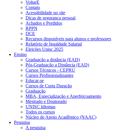
VoltarE
Contato
Acessibilidade no site
Dicas de segurança pessoal
Achados e Perdidos
RPPN
DCE
Recursos disponíveis para alunos e professores
Relatório de Igualdade Salarial
Eleições Unisc 2025
Ensino
Graduação a distância (EAD)
Pós-Graduação a Distância (EAD)
Cursos Técnicos - CEPRU
Cursos Profissionalizantes
Educar-se
Cursos de Curta Duração
Graduação
MBA, Especialização e Aperfeiçoamento
Mestrado e Doutorado
UNISC Idiomas
Todos os cursos
Núcleo de Apoio Acadêmico (NAAC)
Pesquisa
A pesquisa