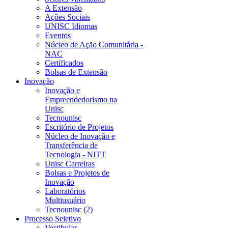
A Extensão
Ações Sociais
UNISC Idiomas
Eventos
Núcleo de Ação Comunitária -
NAC
Certificados
Bolsas de Extensão
Inovação
Inovação e
Empreendedorismo na
Unisc
Tecnounisc
Escritório de Projetos
Núcleo de Inovação e
Transferência de
Tecnologia - NITT
Unisc Carreiras
Bolsas e Projetos de
Inovação
Laboratórios
Multiusuário
Tecnounisc (2)
Processo Seletivo
Vestibular