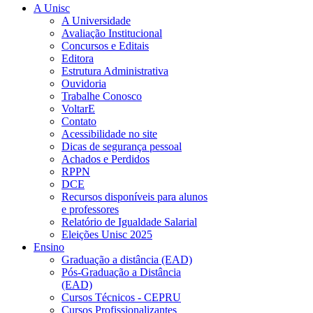
A Unisc
A Universidade
Avaliação Institucional
Concursos e Editais
Editora
Estrutura Administrativa
Ouvidoria
Trabalhe Conosco
VoltarE
Contato
Acessibilidade no site
Dicas de segurança pessoal
Achados e Perdidos
RPPN
DCE
Recursos disponíveis para alunos
e professores
Relatório de Igualdade Salarial
Eleições Unisc 2025
Ensino
Graduação a distância (EAD)
Pós-Graduação a Distância
(EAD)
Cursos Técnicos - CEPRU
Cursos Profissionalizantes