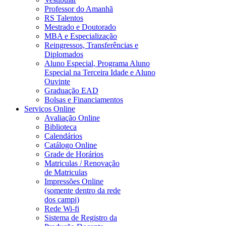
Professor do Amanhã
RS Talentos
Mestrado e Doutorado
MBA e Especialização
Reingressos, Transferências e
Diplomados
Aluno Especial, Programa Aluno
Especial na Terceira Idade e Aluno
Ouvinte
Graduação EAD
Bolsas e Financiamentos
Serviços Online
Avaliação Online
Biblioteca
Calendários
Catálogo Online
Grade de Horários
Matriculas / Renovação
de Matriculas
Impressões Online
(somente dentro da rede
dos campi)
Rede Wi-fi
Sistema de Registro da