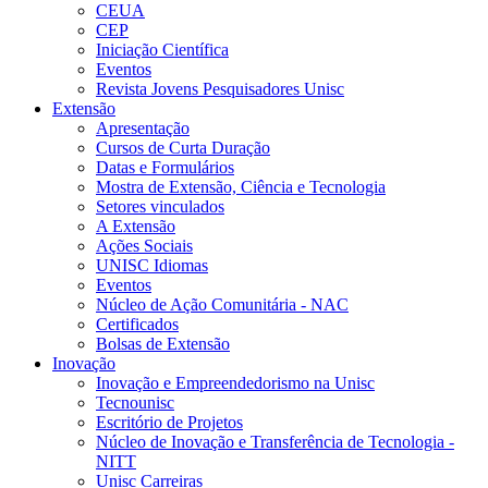
CEUA
CEP
Iniciação Científica
Eventos
Revista Jovens Pesquisadores Unisc
Extensão
Apresentação
Cursos de Curta Duração
Datas e Formulários
Mostra de Extensão, Ciência e Tecnologia
Setores vinculados
A Extensão
Ações Sociais
UNISC Idiomas
Eventos
Núcleo de Ação Comunitária - NAC
Certificados
Bolsas de Extensão
Inovação
Inovação e Empreendedorismo na Unisc
Tecnounisc
Escritório de Projetos
Núcleo de Inovação e Transferência de Tecnologia -
NITT
Unisc Carreiras