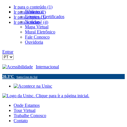
Ir para o conteúdo (1)
Biblioteca
Ir para o menu (2)
Eventos / Certificados
Ir para a busca (3)
Notícias
Ir para o rodapé (4)
Mapa Virtual
Mural Eletrônico
Fale Conosco
Ouvidoria
Entrar
Acessibilidade
Internacional
20.3°C
Santa Cruz do Sul
Onde Estamos
Tour Virtual
Trabalhe Conosco
Contato