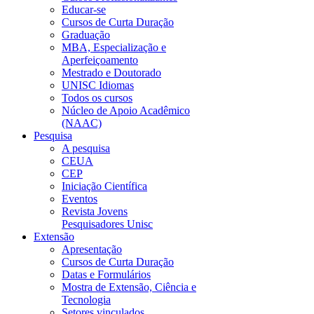
Educar-se
Cursos de Curta Duração
Graduação
MBA, Especialização e
Aperfeiçoamento
Mestrado e Doutorado
UNISC Idiomas
Todos os cursos
Núcleo de Apoio Acadêmico
(NAAC)
Pesquisa
A pesquisa
CEUA
CEP
Iniciação Científica
Eventos
Revista Jovens
Pesquisadores Unisc
Extensão
Apresentação
Cursos de Curta Duração
Datas e Formulários
Mostra de Extensão, Ciência e
Tecnologia
Setores vinculados