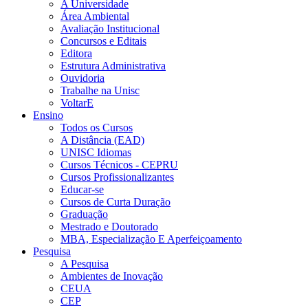
A Universidade
Área Ambiental
Avaliação Institucional
Concursos e Editais
Editora
Estrutura Administrativa
Ouvidoria
Trabalhe na Unisc
VoltarE
Ensino
Todos os Cursos
A Distância (EAD)
UNISC Idiomas
Cursos Técnicos - CEPRU
Cursos Profissionalizantes
Educar-se
Cursos de Curta Duração
Graduação
Mestrado e Doutorado
MBA, Especialização E Aperfeiçoamento
Pesquisa
A Pesquisa
Ambientes de Inovação
CEUA
CEP