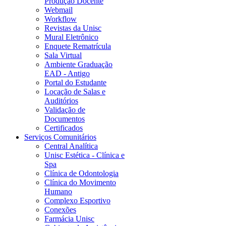
Produção Docente
Webmail
Workflow
Revistas da Unisc
Mural Eletrônico
Enquete Rematrícula
Sala Virtual
Ambiente Graduação
EAD - Antigo
Portal do Estudante
Locação de Salas e
Auditórios
Validação de
Documentos
Certificados
Serviços Comunitários
Central Analítica
Unisc Estética - Clínica e
Spa
Clínica de Odontologia
Clínica do Movimento
Humano
Complexo Esportivo
Conexões
Farmácia Unisc