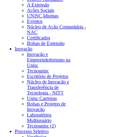
A Extensão
Ações Sociais
UNISC Idiomas
Eventos
Núcleo de Ação Comunitária -
NAC
Certificados
Bolsas de Extensão
Inovação
Inovação e
Empreendedorismo na
Unisc
Tecnounisc
Escritório de Projetos
Núcleo de Inovação e
Transferência de
Tecnologia - NITT
Unisc Carreiras
Bolsas e Projetos de
Inovação
Laboratórios
Multiusuário
Tecnounisc (2)
Processo Seletivo
Vestibular