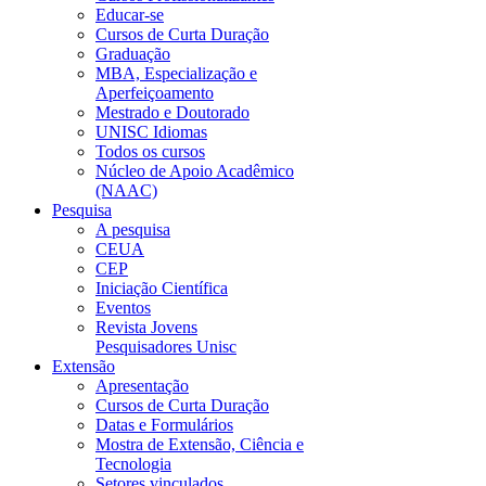
Educar-se
Cursos de Curta Duração
Graduação
MBA, Especialização e
Aperfeiçoamento
Mestrado e Doutorado
UNISC Idiomas
Todos os cursos
Núcleo de Apoio Acadêmico
(NAAC)
Pesquisa
A pesquisa
CEUA
CEP
Iniciação Científica
Eventos
Revista Jovens
Pesquisadores Unisc
Extensão
Apresentação
Cursos de Curta Duração
Datas e Formulários
Mostra de Extensão, Ciência e
Tecnologia
Setores vinculados