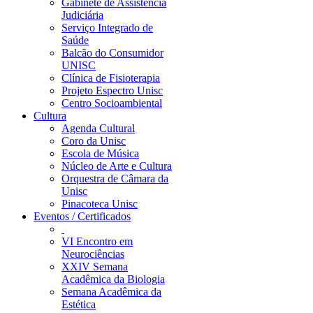
Gabinete de Assistência
Judiciária
Serviço Integrado de
Saúde
Balcão do Consumidor
UNISC
Clínica de Fisioterapia
Projeto Espectro Unisc
Centro Socioambiental
Cultura
Agenda Cultural
Coro da Unisc
Escola de Música
Núcleo de Arte e Cultura
Orquestra de Câmara da
Unisc
Pinacoteca Unisc
Eventos / Certificados
VI Encontro em
Neurociências
XXIV Semana
Acadêmica da Biologia
Semana Acadêmica da
Estética