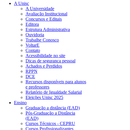
A Unisc
A Universidade
Avaliação Institucional
Concursos e Editais
Editora
Estrutura Administrativa
Ouvidoria
Trabalhe Conosco
VoltarE
Contato
Acessibilidade no site
Dicas de segurança pessoal
Achados e Perdidos
RPPN
DCE
Recursos disponíveis para alunos
e professores
Relatório de Igualdade Salarial
Eleições Unisc 2025
Ensino
Graduação a distância (EAD)
Pós-Graduação a Distância
(EAD)
Cursos Técnicos - CEPRU
Cursos Profissionalizantes