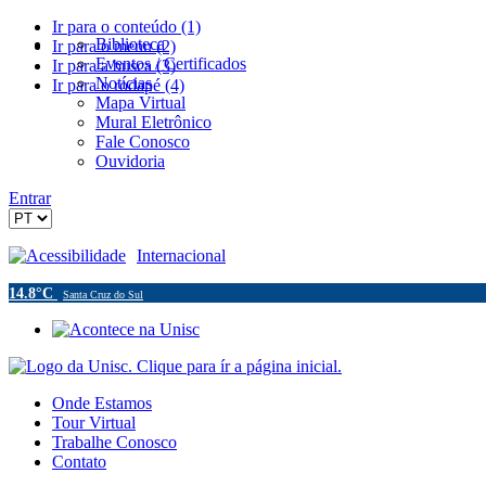
Ir para o conteúdo (1)
Biblioteca
Ir para o menu (2)
Eventos / Certificados
Ir para a busca (3)
Notícias
Ir para o rodapé (4)
Mapa Virtual
Mural Eletrônico
Fale Conosco
Ouvidoria
Entrar
Acessibilidade
Internacional
14.8°C
Santa Cruz do Sul
Onde Estamos
Tour Virtual
Trabalhe Conosco
Contato