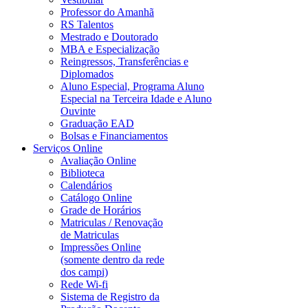
Professor do Amanhã
RS Talentos
Mestrado e Doutorado
MBA e Especialização
Reingressos, Transferências e
Diplomados
Aluno Especial, Programa Aluno
Especial na Terceira Idade e Aluno
Ouvinte
Graduação EAD
Bolsas e Financiamentos
Serviços Online
Avaliação Online
Biblioteca
Calendários
Catálogo Online
Grade de Horários
Matriculas / Renovação
de Matriculas
Impressões Online
(somente dentro da rede
dos campi)
Rede Wi-fi
Sistema de Registro da