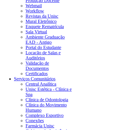
Produção Docente
Webmail
Workflow
Revistas da Unisc
Mural Eletrônico
Enquete Rematrícula
Sala Virtual
Ambiente Graduação
EAD - Antigo
Portal do Estudante
Locação de Salas e
Auditórios
Validação de
Documentos
Certificados
Serviços Comunitários
Central Analítica
Unisc Estética - Clínica e
Spa
Clínica de Odontologia
Clínica do Movimento
Humano
Complexo Esportivo
Conexões
Farmácia Unisc