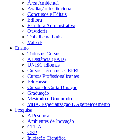
Área Ambiental
Avaliação Institucional
Concursos e Editais
Editora
Estrutura Administrativa
Ouvidoria
Trabalhe na Unisc
VoltarE
Ensino
Todos os Cursos
A Distância (EAD)
UNISC Idiomas
Cursos Técnicos - CEPRU
Cursos Profissionalizantes
Educar-se
Cursos de Curta Duração
Graduação
Mestrado e Doutorado
MBA, Especialização E Aperfeiçoamento
Pesquisa
A Pesquisa
Ambientes de Inovação
CEUA
CEP
Iniciação Científica