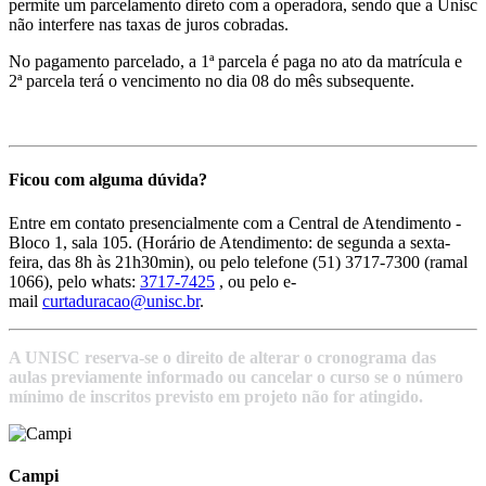
permite um parcelamento direto com a operadora, sendo que a Unisc
não interfere nas taxas de juros cobradas.
No pagamento parcelado, a 1ª parcela é paga no ato da matrícula e
2ª parcela terá o vencimento no dia 08 do mês subsequente.
Ficou com alguma dúvida?
Entre em contato presencialmente com a Central de Atendimento -
Bloco 1, sala 105. (Horário de Atendimento: de segunda a sexta-
feira, das 8h às 21h30min), ou pelo telefone (51) 3717-7300 (ramal
1066), pelo whats:
3717-7425
, ou pelo e-
mail
curtaduracao@unisc.br
.
A UNISC reserva-se o direito de alterar o cronograma das
aulas previamente informado ou cancelar o curso se o número
mínimo de inscritos previsto em projeto não for atingido.
Campi