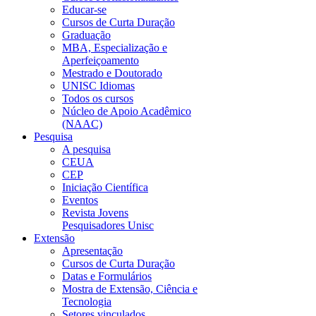
Educar-se
Cursos de Curta Duração
Graduação
MBA, Especialização e
Aperfeiçoamento
Mestrado e Doutorado
UNISC Idiomas
Todos os cursos
Núcleo de Apoio Acadêmico
(NAAC)
Pesquisa
A pesquisa
CEUA
CEP
Iniciação Científica
Eventos
Revista Jovens
Pesquisadores Unisc
Extensão
Apresentação
Cursos de Curta Duração
Datas e Formulários
Mostra de Extensão, Ciência e
Tecnologia
Setores vinculados