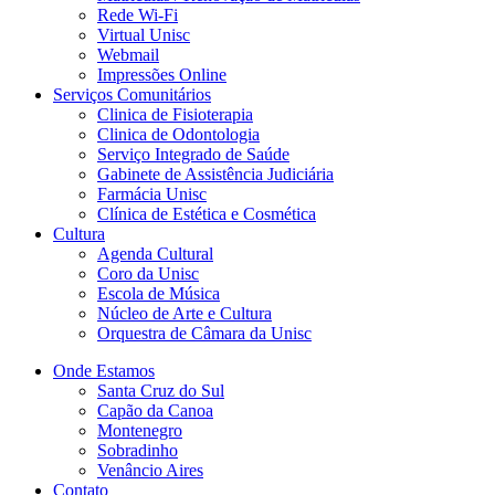
Rede Wi-Fi
Virtual Unisc
Webmail
Impressões Online
Serviços Comunitários
Clinica de Fisioterapia
Clinica de Odontologia
Serviço Integrado de Saúde
Gabinete de Assistência Judiciária
Farmácia Unisc
Clínica de Estética e Cosmética
Cultura
Agenda Cultural
Coro da Unisc
Escola de Música
Núcleo de Arte e Cultura
Orquestra de Câmara da Unisc
Onde Estamos
Santa Cruz do Sul
Capão da Canoa
Montenegro
Sobradinho
Venâncio Aires
Contato