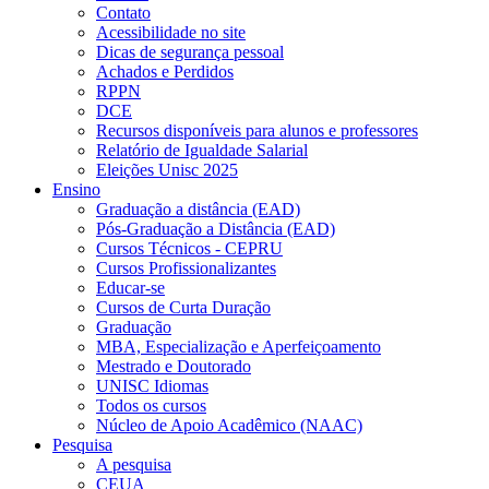
Contato
Acessibilidade no site
Dicas de segurança pessoal
Achados e Perdidos
RPPN
DCE
Recursos disponíveis para alunos e professores
Relatório de Igualdade Salarial
Eleições Unisc 2025
Ensino
Graduação a distância (EAD)
Pós-Graduação a Distância (EAD)
Cursos Técnicos - CEPRU
Cursos Profissionalizantes
Educar-se
Cursos de Curta Duração
Graduação
MBA, Especialização e Aperfeiçoamento
Mestrado e Doutorado
UNISC Idiomas
Todos os cursos
Núcleo de Apoio Acadêmico (NAAC)
Pesquisa
A pesquisa
CEUA