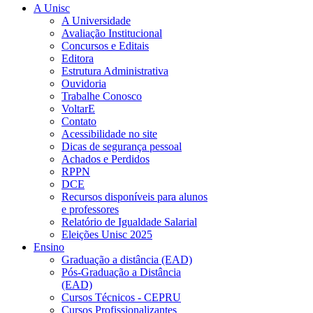
A Unisc
A Universidade
Avaliação Institucional
Concursos e Editais
Editora
Estrutura Administrativa
Ouvidoria
Trabalhe Conosco
VoltarE
Contato
Acessibilidade no site
Dicas de segurança pessoal
Achados e Perdidos
RPPN
DCE
Recursos disponíveis para alunos
e professores
Relatório de Igualdade Salarial
Eleições Unisc 2025
Ensino
Graduação a distância (EAD)
Pós-Graduação a Distância
(EAD)
Cursos Técnicos - CEPRU
Cursos Profissionalizantes