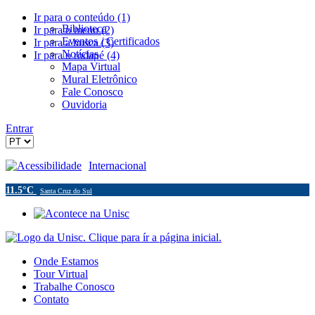
Ir para o conteúdo (1)
Biblioteca
Ir para o menu (2)
Eventos / Certificados
Ir para a busca (3)
Notícias
Ir para o rodapé (4)
Mapa Virtual
Mural Eletrônico
Fale Conosco
Ouvidoria
Entrar
Acessibilidade
Internacional
11.5°C
Santa Cruz do Sul
Onde Estamos
Tour Virtual
Trabalhe Conosco
Contato