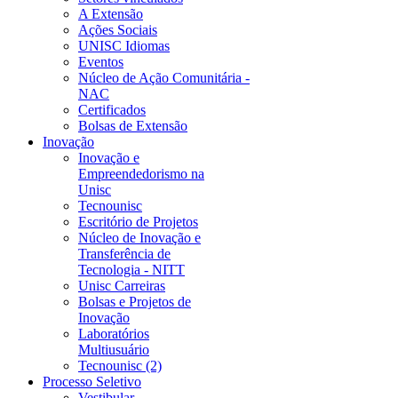
A Extensão
Ações Sociais
UNISC Idiomas
Eventos
Núcleo de Ação Comunitária -
NAC
Certificados
Bolsas de Extensão
Inovação
Inovação e
Empreendedorismo na
Unisc
Tecnounisc
Escritório de Projetos
Núcleo de Inovação e
Transferência de
Tecnologia - NITT
Unisc Carreiras
Bolsas e Projetos de
Inovação
Laboratórios
Multiusuário
Tecnounisc (2)
Processo Seletivo
Vestibular