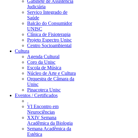
Gabinete de Assistência
Judiciária
Serviço Integrado de
Saúde
Balcão do Consumidor
UNISC
Clínica de Fisioterapia
Projeto Espectro Unisc
Centro Socioambiental
Cultura
Agenda Cultural
Coro da Unisc
Escola de Música
Núcleo de Arte e Cultura
Orquestra de Câmara da
Unisc
Pinacoteca Unisc
Eventos / Certificados
VI Encontro em
Neurociências
XXIV Semana
Acadêmica da Biologia
Semana Acadêmica da
Estética