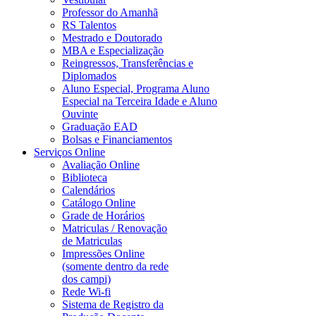
Professor do Amanhã
RS Talentos
Mestrado e Doutorado
MBA e Especialização
Reingressos, Transferências e
Diplomados
Aluno Especial, Programa Aluno
Especial na Terceira Idade e Aluno
Ouvinte
Graduação EAD
Bolsas e Financiamentos
Serviços Online
Avaliação Online
Biblioteca
Calendários
Catálogo Online
Grade de Horários
Matriculas / Renovação
de Matriculas
Impressões Online
(somente dentro da rede
dos campi)
Rede Wi-fi
Sistema de Registro da