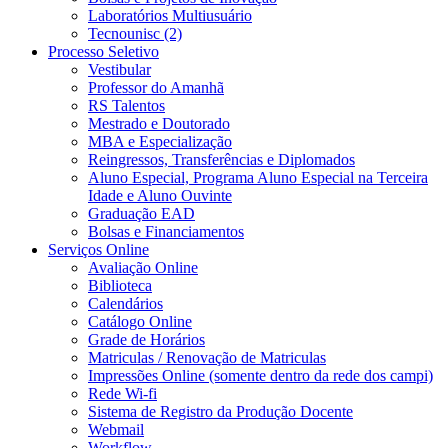
Laboratórios Multiusuário
Tecnounisc (2)
Processo Seletivo
Vestibular
Professor do Amanhã
RS Talentos
Mestrado e Doutorado
MBA e Especialização
Reingressos, Transferências e Diplomados
Aluno Especial, Programa Aluno Especial na Terceira
Idade e Aluno Ouvinte
Graduação EAD
Bolsas e Financiamentos
Serviços Online
Avaliação Online
Biblioteca
Calendários
Catálogo Online
Grade de Horários
Matriculas / Renovação de Matriculas
Impressões Online (somente dentro da rede dos campi)
Rede Wi-fi
Sistema de Registro da Produção Docente
Webmail
Workflow