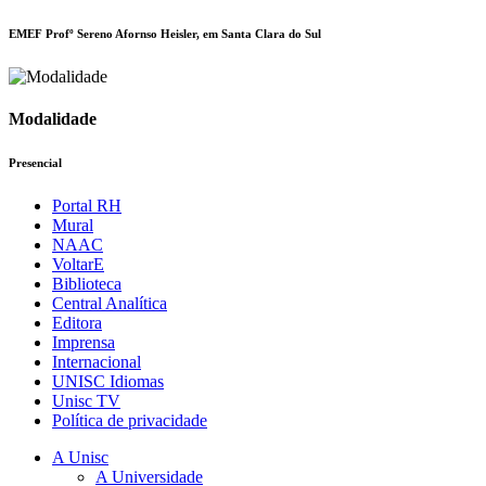
EMEF Profº Sereno Afornso Heisler, em Santa Clara do Sul
Modalidade
Presencial
Portal RH
Mural
NAAC
VoltarE
Biblioteca
Central Analítica
Editora
Imprensa
Internacional
UNISC Idiomas
Unisc TV
Política de privacidade
A Unisc
A Universidade