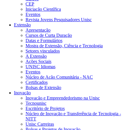
CEP
Iniciação Científica
Eventos
Revista Jovens Pesquisadores Unisc
Extensão
Apresentação
Cursos de Curta Duração
Datas e Formulários
Mostra de Extensão, Ciência e Tecnologia
Setores vinculados
A Extensão
Ações Sociais
UNISC Idiomas
Eventos
Núcleo de Ação Comunitária - NAC
Certificados
Bolsas de Extensão
Inovação
Inovação e Empreendedorismo na Unisc
Tecnounisc
Escritório de Projetos
Núcleo de Inovação e Transferência de Tecnologia -
NITT
Unisc Carreiras
Bolsas e Projetos de Inovação