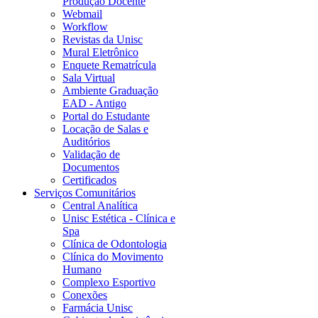
Produção Docente
Webmail
Workflow
Revistas da Unisc
Mural Eletrônico
Enquete Rematrícula
Sala Virtual
Ambiente Graduação
EAD - Antigo
Portal do Estudante
Locação de Salas e
Auditórios
Validação de
Documentos
Certificados
Serviços Comunitários
Central Analítica
Unisc Estética - Clínica e
Spa
Clínica de Odontologia
Clínica do Movimento
Humano
Complexo Esportivo
Conexões
Farmácia Unisc