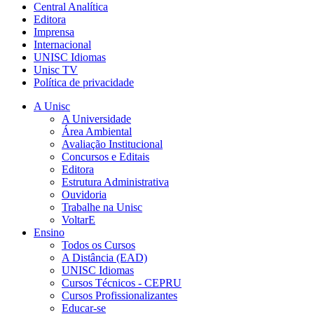
Central Analítica
Editora
Imprensa
Internacional
UNISC Idiomas
Unisc TV
Política de privacidade
A Unisc
A Universidade
Área Ambiental
Avaliação Institucional
Concursos e Editais
Editora
Estrutura Administrativa
Ouvidoria
Trabalhe na Unisc
VoltarE
Ensino
Todos os Cursos
A Distância (EAD)
UNISC Idiomas
Cursos Técnicos - CEPRU
Cursos Profissionalizantes
Educar-se