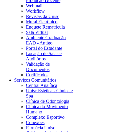
Produção Docente
Webmail
Workflow
Revistas da Unisc
Mural Eletrônico
Enquete Rematrícula
Sala Virtual
Ambiente Graduação
EAD - Antigo
Portal do Estudante
Locação de Salas e
Auditórios
Validação de
Documentos
Certificados
Serviços Comunitários
Central Analítica
Unisc Estética - Clínica e
Spa
Clínica de Odontologia
Clínica do Movimento
Humano
Complexo Esportivo
Conexões
Farmácia Unisc