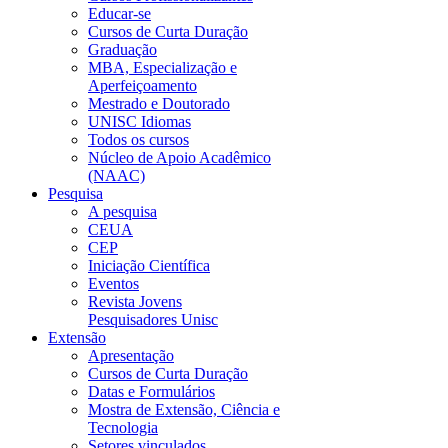
Educar-se
Cursos de Curta Duração
Graduação
MBA, Especialização e
Aperfeiçoamento
Mestrado e Doutorado
UNISC Idiomas
Todos os cursos
Núcleo de Apoio Acadêmico
(NAAC)
Pesquisa
A pesquisa
CEUA
CEP
Iniciação Científica
Eventos
Revista Jovens
Pesquisadores Unisc
Extensão
Apresentação
Cursos de Curta Duração
Datas e Formulários
Mostra de Extensão, Ciência e
Tecnologia
Setores vinculados