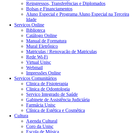
Reingressos, Transferências e Diplomados
Bolsas e Financiamentos
Aluno Especial e Programa Aluno Especial na Terceira
Idade
Serviços Online
Biblioteca
Catálogo Online
Manual de Formatura
Mural Eletrônico
Matriculas / Renovação de Matriculas
Rede Wi-Fi
Virtual Unisc
Webmail
Impressões Online
Serviços Comunitários
Clinica de Fisioterapia
Clinica de Odontologia
Serviço Integrado de Saúde
Gabinete de Assistência Judiciária
Farmácia Unisc
Clínica de Estética e Cosmética
Cultura
Agenda Cultural
Coro da Unisc
Escola de Música