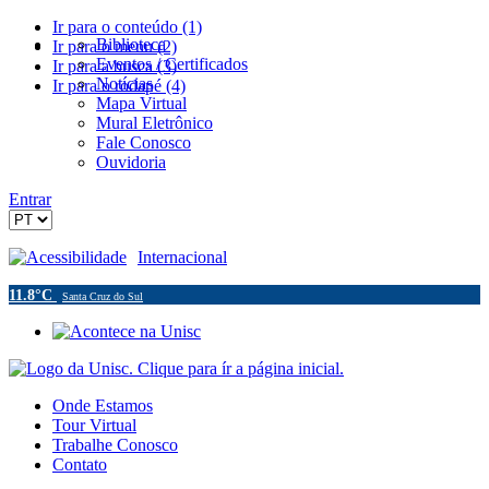
Ir para o conteúdo (1)
Biblioteca
Ir para o menu (2)
Eventos / Certificados
Ir para a busca (3)
Notícias
Ir para o rodapé (4)
Mapa Virtual
Mural Eletrônico
Fale Conosco
Ouvidoria
Entrar
Acessibilidade
Internacional
11.8°C
Santa Cruz do Sul
Onde Estamos
Tour Virtual
Trabalhe Conosco
Contato