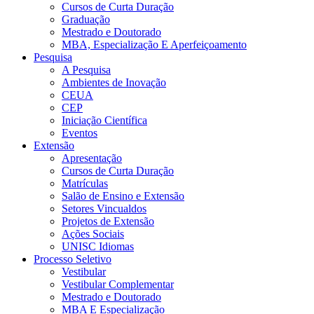
Cursos de Curta Duração
Graduação
Mestrado e Doutorado
MBA, Especialização E Aperfeiçoamento
Pesquisa
A Pesquisa
Ambientes de Inovação
CEUA
CEP
Iniciação Científica
Eventos
Extensão
Apresentação
Cursos de Curta Duração
Matrículas
Salão de Ensino e Extensão
Setores Vincualdos
Projetos de Extensão
Ações Sociais
UNISC Idiomas
Processo Seletivo
Vestibular
Vestibular Complementar
Mestrado e Doutorado
MBA E Especialização