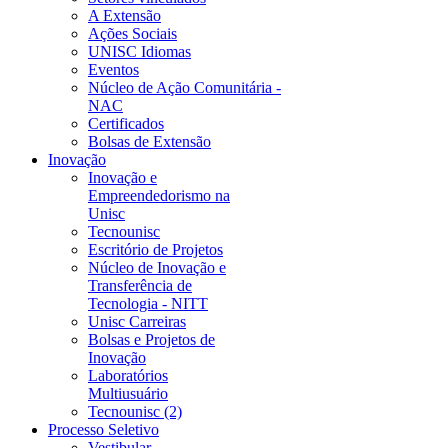
A Extensão
Ações Sociais
UNISC Idiomas
Eventos
Núcleo de Ação Comunitária -
NAC
Certificados
Bolsas de Extensão
Inovação
Inovação e
Empreendedorismo na
Unisc
Tecnounisc
Escritório de Projetos
Núcleo de Inovação e
Transferência de
Tecnologia - NITT
Unisc Carreiras
Bolsas e Projetos de
Inovação
Laboratórios
Multiusuário
Tecnounisc (2)
Processo Seletivo
Vestibular