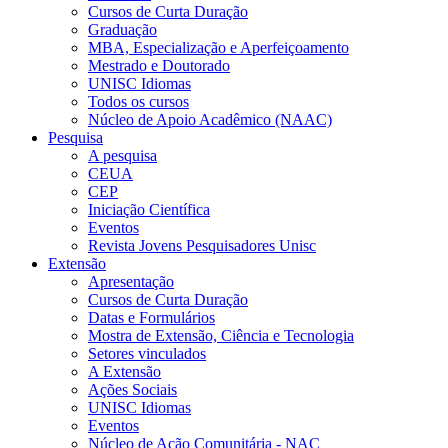
Cursos de Curta Duração
Graduação
MBA, Especialização e Aperfeiçoamento
Mestrado e Doutorado
UNISC Idiomas
Todos os cursos
Núcleo de Apoio Acadêmico (NAAC)
Pesquisa
A pesquisa
CEUA
CEP
Iniciação Científica
Eventos
Revista Jovens Pesquisadores Unisc
Extensão
Apresentação
Cursos de Curta Duração
Datas e Formulários
Mostra de Extensão, Ciência e Tecnologia
Setores vinculados
A Extensão
Ações Sociais
UNISC Idiomas
Eventos
Núcleo de Ação Comunitária - NAC