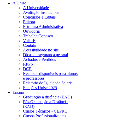
A Unisc
A Universidade
Avaliação Institucional
Concursos e Editais
Editora
Estrutura Administrativa
Ouvidoria
Trabalhe Conosco
VoltarE
Contato
Acessibilidade no site
Dicas de segurança pessoal
Achados e Perdidos
RPPN
DCE
Recursos disponíveis para alunos
e professores
Relatório de Igualdade Salarial
Eleições Unisc 2025
Ensino
Graduação a distância (EAD)
Pós-Graduação a Distância
(EAD)
Cursos Técnicos - CEPRU
Cursos Profissionalizantes