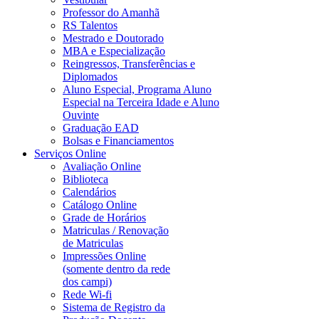
Professor do Amanhã
RS Talentos
Mestrado e Doutorado
MBA e Especialização
Reingressos, Transferências e
Diplomados
Aluno Especial, Programa Aluno
Especial na Terceira Idade e Aluno
Ouvinte
Graduação EAD
Bolsas e Financiamentos
Serviços Online
Avaliação Online
Biblioteca
Calendários
Catálogo Online
Grade de Horários
Matriculas / Renovação
de Matriculas
Impressões Online
(somente dentro da rede
dos campi)
Rede Wi-fi
Sistema de Registro da