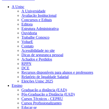
A Unisc
A Universidade
Avaliação Institucional
Concursos e Editais
Editora
Estrutura Administrativa
Ouvidoria
Trabalhe Conosco
VoltarE
Contato
Acessibilidade no site
Dicas de segurança pessoal
Achados e Perdidos
RPPN
DCE
Recursos disponíveis para alunos e professores
Relatório de Igualdade Salarial
Eleições Unisc 2025
Ensino
Graduação a distância (EAD)
Pós-Graduação a Distância (EAD)
Cursos Técnicos - CEPRU
Cursos Profissionalizantes
Educar-se