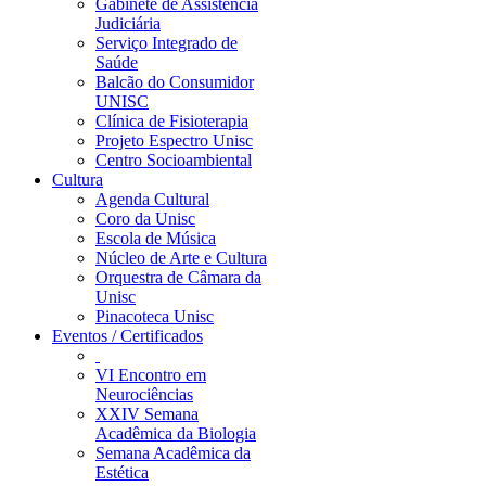
Gabinete de Assistência
Judiciária
Serviço Integrado de
Saúde
Balcão do Consumidor
UNISC
Clínica de Fisioterapia
Projeto Espectro Unisc
Centro Socioambiental
Cultura
Agenda Cultural
Coro da Unisc
Escola de Música
Núcleo de Arte e Cultura
Orquestra de Câmara da
Unisc
Pinacoteca Unisc
Eventos / Certificados
VI Encontro em
Neurociências
XXIV Semana
Acadêmica da Biologia
Semana Acadêmica da
Estética