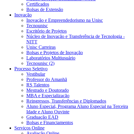
Certificados
Bolsas de Extensão
Inovação
Inovação e Empreendedorismo na Unisc
Tecnounisc
Escritório de Projetos
Núcleo de Inovação e Transferência de Tecnologia -
NITT
Unisc Carreiras
Bolsas e Projetos de Inovação
Laboratórios Multiusuário
Tecnounisc (2)
Processo Seletivo
Vestibular
Professor do Amanhã
RS Talentos
Mestrado e Doutorado
MBA e Especialização
Reingressos, Transferências e Diplomados
Aluno Especial, Programa Aluno Especial na Terceira
Idade e Aluno Ouvinte
Graduação EAD
Bolsas e Financiamentos
Serviços Online
Avaliação Online