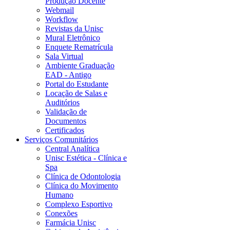
Produção Docente
Webmail
Workflow
Revistas da Unisc
Mural Eletrônico
Enquete Rematrícula
Sala Virtual
Ambiente Graduação
EAD - Antigo
Portal do Estudante
Locação de Salas e
Auditórios
Validação de
Documentos
Certificados
Serviços Comunitários
Central Analítica
Unisc Estética - Clínica e
Spa
Clínica de Odontologia
Clínica do Movimento
Humano
Complexo Esportivo
Conexões
Farmácia Unisc