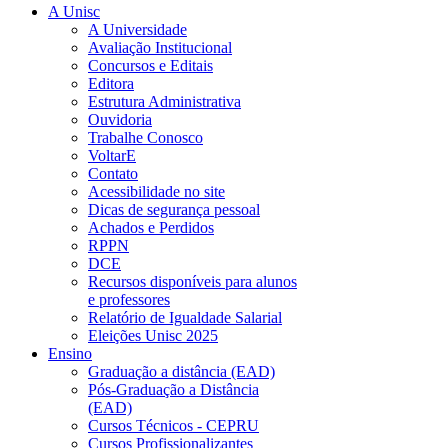
A Unisc
A Universidade
Avaliação Institucional
Concursos e Editais
Editora
Estrutura Administrativa
Ouvidoria
Trabalhe Conosco
VoltarE
Contato
Acessibilidade no site
Dicas de segurança pessoal
Achados e Perdidos
RPPN
DCE
Recursos disponíveis para alunos
e professores
Relatório de Igualdade Salarial
Eleições Unisc 2025
Ensino
Graduação a distância (EAD)
Pós-Graduação a Distância
(EAD)
Cursos Técnicos - CEPRU
Cursos Profissionalizantes