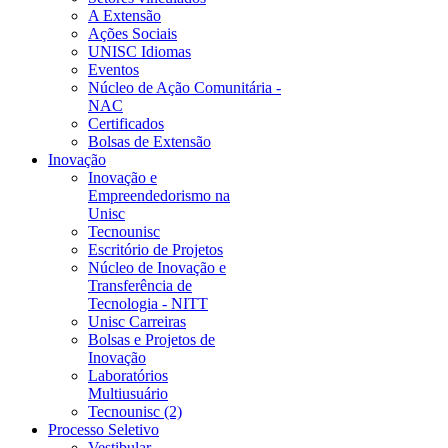
A Extensão
Ações Sociais
UNISC Idiomas
Eventos
Núcleo de Ação Comunitária -
NAC
Certificados
Bolsas de Extensão
Inovação
Inovação e
Empreendedorismo na
Unisc
Tecnounisc
Escritório de Projetos
Núcleo de Inovação e
Transferência de
Tecnologia - NITT
Unisc Carreiras
Bolsas e Projetos de
Inovação
Laboratórios
Multiusuário
Tecnounisc (2)
Processo Seletivo
Vestibular