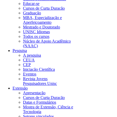
Educar-se
Cursos de Curta Duração
Graduação
MBA, Especialização e
Aperfeiçoamento
Mestrado e Doutorado
UNISC Idiomas
Todos os cursos
Núcleo de Apoio Acadêmico
(NAAC)
Pesquisa
A pesquisa
CEUA
CEP
Iniciação Científica
Eventos
Revista Jovens
Pesquisadores Unisc
Extensão
Apresentação
Cursos de Curta Duração
Datas e Formulários
Mostra de Extensão, Ciência e
Tecnologia
Setores vinculados