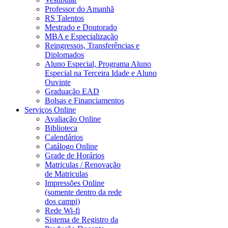
Professor do Amanhã
RS Talentos
Mestrado e Doutorado
MBA e Especialização
Reingressos, Transferências e
Diplomados
Aluno Especial, Programa Aluno
Especial na Terceira Idade e Aluno
Ouvinte
Graduação EAD
Bolsas e Financiamentos
Serviços Online
Avaliação Online
Biblioteca
Calendários
Catálogo Online
Grade de Horários
Matriculas / Renovação
de Matriculas
Impressões Online
(somente dentro da rede
dos campi)
Rede Wi-fi
Sistema de Registro da