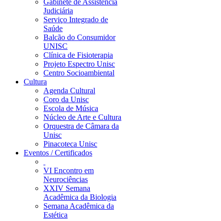
Gabinete de Assistência
Judiciária
Serviço Integrado de
Saúde
Balcão do Consumidor
UNISC
Clínica de Fisioterapia
Projeto Espectro Unisc
Centro Socioambiental
Cultura
Agenda Cultural
Coro da Unisc
Escola de Música
Núcleo de Arte e Cultura
Orquestra de Câmara da
Unisc
Pinacoteca Unisc
Eventos / Certificados
VI Encontro em
Neurociências
XXIV Semana
Acadêmica da Biologia
Semana Acadêmica da
Estética