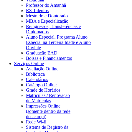
Professor do Amanhã
RS Talentos
Mestrado e Doutorado
MBA e Especialização
Reingressos, Transferências e
Diplomados
Aluno Especial, Programa Aluno
Especial na Terceira Idade e Aluno
Ouvinte
Graduação EAD
Bolsas e Financiamentos
Serviços Online
Avaliação Online
Biblioteca
Calendários
Catálogo Online
Grade de Horários
Matriculas / Renovação
de Matriculas
Impressões Online
(somente dentro da rede
dos campi)
Rede Wi-fi
Sistema de Registro da