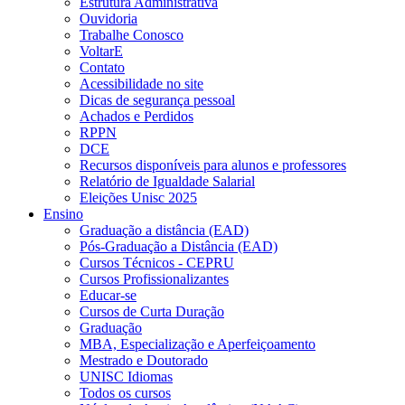
Estrutura Administrativa
Ouvidoria
Trabalhe Conosco
VoltarE
Contato
Acessibilidade no site
Dicas de segurança pessoal
Achados e Perdidos
RPPN
DCE
Recursos disponíveis para alunos e professores
Relatório de Igualdade Salarial
Eleições Unisc 2025
Ensino
Graduação a distância (EAD)
Pós-Graduação a Distância (EAD)
Cursos Técnicos - CEPRU
Cursos Profissionalizantes
Educar-se
Cursos de Curta Duração
Graduação
MBA, Especialização e Aperfeiçoamento
Mestrado e Doutorado
UNISC Idiomas
Todos os cursos