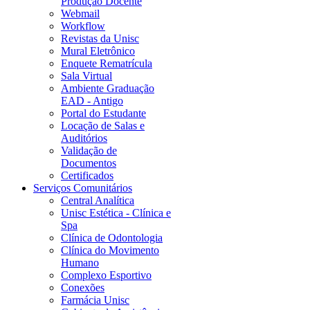
Produção Docente
Webmail
Workflow
Revistas da Unisc
Mural Eletrônico
Enquete Rematrícula
Sala Virtual
Ambiente Graduação
EAD - Antigo
Portal do Estudante
Locação de Salas e
Auditórios
Validação de
Documentos
Certificados
Serviços Comunitários
Central Analítica
Unisc Estética - Clínica e
Spa
Clínica de Odontologia
Clínica do Movimento
Humano
Complexo Esportivo
Conexões
Farmácia Unisc