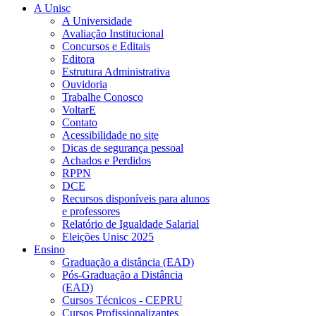
A Unisc
A Universidade
Avaliação Institucional
Concursos e Editais
Editora
Estrutura Administrativa
Ouvidoria
Trabalhe Conosco
VoltarE
Contato
Acessibilidade no site
Dicas de segurança pessoal
Achados e Perdidos
RPPN
DCE
Recursos disponíveis para alunos
e professores
Relatório de Igualdade Salarial
Eleições Unisc 2025
Ensino
Graduação a distância (EAD)
Pós-Graduação a Distância
(EAD)
Cursos Técnicos - CEPRU
Cursos Profissionalizantes