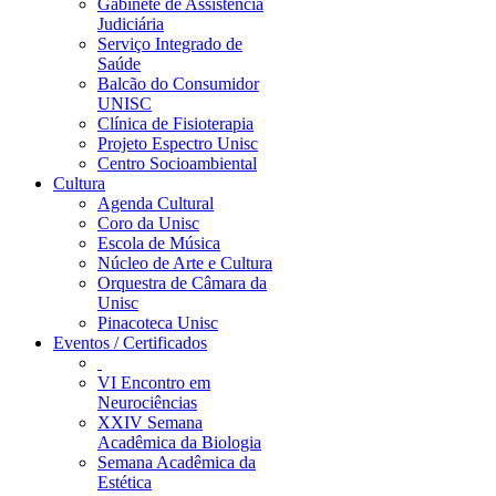
Gabinete de Assistência
Judiciária
Serviço Integrado de
Saúde
Balcão do Consumidor
UNISC
Clínica de Fisioterapia
Projeto Espectro Unisc
Centro Socioambiental
Cultura
Agenda Cultural
Coro da Unisc
Escola de Música
Núcleo de Arte e Cultura
Orquestra de Câmara da
Unisc
Pinacoteca Unisc
Eventos / Certificados
VI Encontro em
Neurociências
XXIV Semana
Acadêmica da Biologia
Semana Acadêmica da
Estética