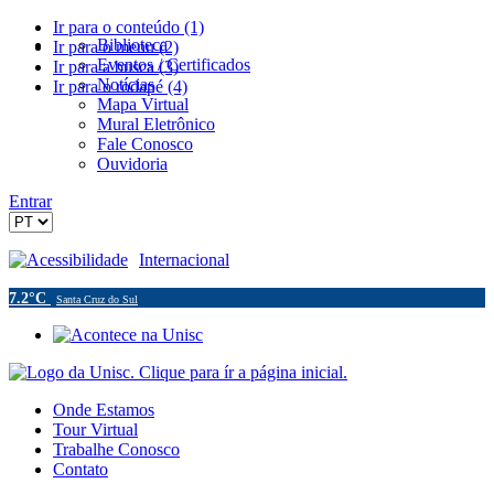
Ir para o conteúdo (1)
Biblioteca
Ir para o menu (2)
Eventos / Certificados
Ir para a busca (3)
Notícias
Ir para o rodapé (4)
Mapa Virtual
Mural Eletrônico
Fale Conosco
Ouvidoria
Entrar
Acessibilidade
Internacional
7.2°C
Santa Cruz do Sul
Onde Estamos
Tour Virtual
Trabalhe Conosco
Contato