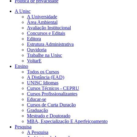
Política de privacidade
A Unisc
A Universidade
Área Ambiental
Avaliação Institucional
Concursos e Editais
Editora
Estrutura Administrativa
Ouvidoria
Trabalhe na Unisc
VoltarE
Ensino
Todos os Cursos
A Distância (EAD)
UNISC Idiomas
Cursos Técnicos - CEPRU
Cursos Profissionalizantes
Educar-se
Cursos de Curta Duração
Graduação
Mestrado e Doutorado
MBA, Especialização E Aperfeiçoamento
Pesquisa
A Pesquisa