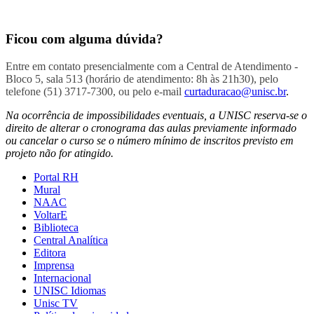
Ficou com alguma dúvida?
Entre em contato presencialmente com a Central de Atendimento -
Bloco 5, sala 513 (horário de atendimento: 8h às 21h30), pelo
telefone (51) 3717-7300, ou pelo e-mail
curtaduracao@unisc.br
.
Na ocorrência de impossibilidades eventuais, a UNISC reserva-se o
direito de alterar o cronograma das aulas previamente informado
ou cancelar o curso se o número mínimo de inscritos previsto em
projeto não for atingido.
Portal RH
Mural
NAAC
VoltarE
Biblioteca
Central Analítica
Editora
Imprensa
Internacional
UNISC Idiomas
Unisc TV