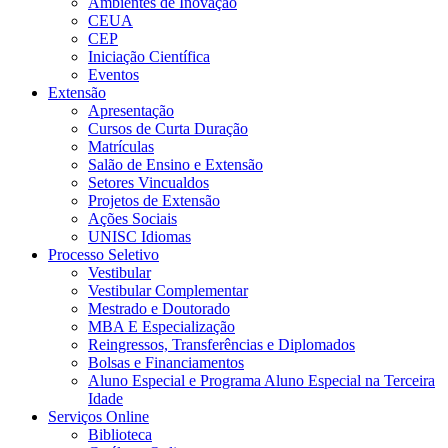
Ambientes de Inovação
CEUA
CEP
Iniciação Científica
Eventos
Extensão
Apresentação
Cursos de Curta Duração
Matrículas
Salão de Ensino e Extensão
Setores Vincualdos
Projetos de Extensão
Ações Sociais
UNISC Idiomas
Processo Seletivo
Vestibular
Vestibular Complementar
Mestrado e Doutorado
MBA E Especialização
Reingressos, Transferências e Diplomados
Bolsas e Financiamentos
Aluno Especial e Programa Aluno Especial na Terceira
Idade
Serviços Online
Biblioteca