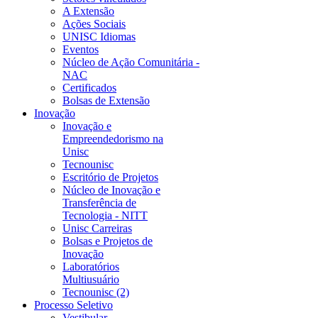
A Extensão
Ações Sociais
UNISC Idiomas
Eventos
Núcleo de Ação Comunitária -
NAC
Certificados
Bolsas de Extensão
Inovação
Inovação e
Empreendedorismo na
Unisc
Tecnounisc
Escritório de Projetos
Núcleo de Inovação e
Transferência de
Tecnologia - NITT
Unisc Carreiras
Bolsas e Projetos de
Inovação
Laboratórios
Multiusuário
Tecnounisc (2)
Processo Seletivo
Vestibular