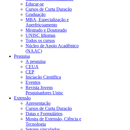
Educar-se
Cursos de Curta Duração
Graduação
MBA, Especialização e
Aperfeiçoamento
Mestrado e Doutorado
UNISC Idiomas
Todos os cursos
Núcleo de Apoio Acadêmico
(NAAC)
Pesquisa
A pesquisa
CEUA
CEP
Iniciação Científica
Eventos
Revista Jovens
Pesquisadores Unisc
Extensão
Apresentação
Cursos de Curta Duração
Datas e Formulários
Mostra de Extensão, Ciência e
Tecnologia
Setores vinculados