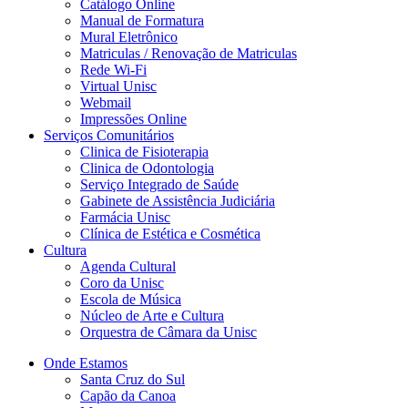
Catálogo Online
Manual de Formatura
Mural Eletrônico
Matriculas / Renovação de Matriculas
Rede Wi-Fi
Virtual Unisc
Webmail
Impressões Online
Serviços Comunitários
Clinica de Fisioterapia
Clinica de Odontologia
Serviço Integrado de Saúde
Gabinete de Assistência Judiciária
Farmácia Unisc
Clínica de Estética e Cosmética
Cultura
Agenda Cultural
Coro da Unisc
Escola de Música
Núcleo de Arte e Cultura
Orquestra de Câmara da Unisc
Onde Estamos
Santa Cruz do Sul
Capão da Canoa