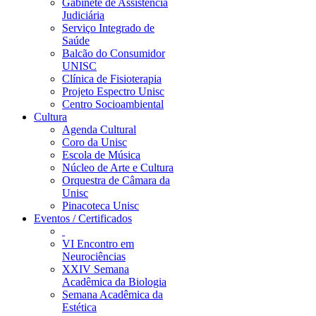
Gabinete de Assistência
Judiciária
Serviço Integrado de
Saúde
Balcão do Consumidor
UNISC
Clínica de Fisioterapia
Projeto Espectro Unisc
Centro Socioambiental
Cultura
Agenda Cultural
Coro da Unisc
Escola de Música
Núcleo de Arte e Cultura
Orquestra de Câmara da
Unisc
Pinacoteca Unisc
Eventos / Certificados
VI Encontro em
Neurociências
XXIV Semana
Acadêmica da Biologia
Semana Acadêmica da
Estética