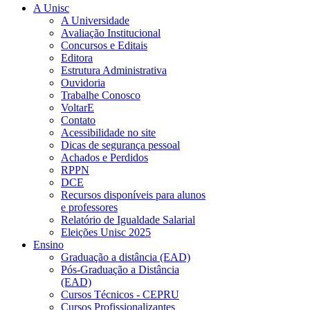
A Unisc
A Universidade
Avaliação Institucional
Concursos e Editais
Editora
Estrutura Administrativa
Ouvidoria
Trabalhe Conosco
VoltarE
Contato
Acessibilidade no site
Dicas de segurança pessoal
Achados e Perdidos
RPPN
DCE
Recursos disponíveis para alunos
e professores
Relatório de Igualdade Salarial
Eleições Unisc 2025
Ensino
Graduação a distância (EAD)
Pós-Graduação a Distância
(EAD)
Cursos Técnicos - CEPRU
Cursos Profissionalizantes