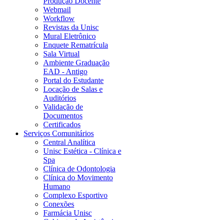
Produção Docente
Webmail
Workflow
Revistas da Unisc
Mural Eletrônico
Enquete Rematrícula
Sala Virtual
Ambiente Graduação
EAD - Antigo
Portal do Estudante
Locação de Salas e
Auditórios
Validação de
Documentos
Certificados
Serviços Comunitários
Central Analítica
Unisc Estética - Clínica e
Spa
Clínica de Odontologia
Clínica do Movimento
Humano
Complexo Esportivo
Conexões
Farmácia Unisc