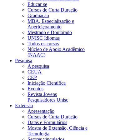
Educar-se
Cursos de Curta Duração
Graduação
MBA, Especialização e
Aperfeiçoamento
Mestrado e Doutorado
UNISC Idiomas
Todos os cursos
Núcleo de Apoio Acadêmico
(NAAC)
Pesquisa
A pesquisa
CEUA
CEP
Iniciação Científica
Eventos
Revista Jovens
Pesquisadores Unisc
Extensão
Apresentação
Cursos de Curta Duração
Datas e Formulários
Mostra de Extensão, Ciência e
Tecnologia
Setores vinculados