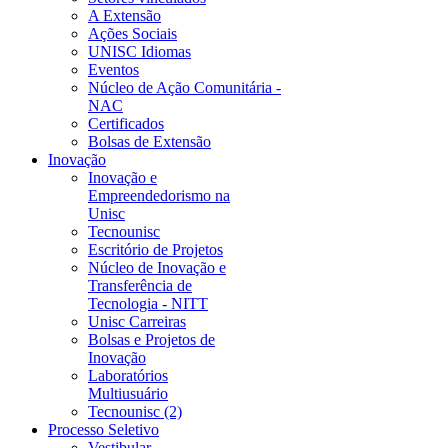
A Extensão
Ações Sociais
UNISC Idiomas
Eventos
Núcleo de Ação Comunitária -
NAC
Certificados
Bolsas de Extensão
Inovação
Inovação e
Empreendedorismo na
Unisc
Tecnounisc
Escritório de Projetos
Núcleo de Inovação e
Transferência de
Tecnologia - NITT
Unisc Carreiras
Bolsas e Projetos de
Inovação
Laboratórios
Multiusuário
Tecnounisc (2)
Processo Seletivo
Vestibular