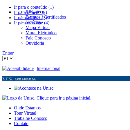
Ir para o conteúdo (1)
Biblioteca
Ir para o menu (2)
Eventos / Certificados
Ir para a busca (3)
Notícias
Ir para o rodapé (4)
Mapa Virtual
Mural Eletrônico
Fale Conosco
Ouvidoria
Entrar
Acessibilidade
Internacional
7.7°C
Santa Cruz do Sul
Onde Estamos
Tour Virtual
Trabalhe Conosco
Contato