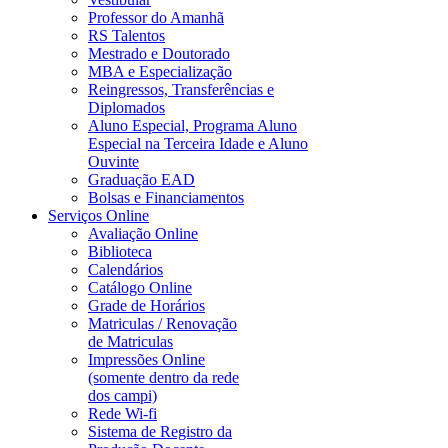
Professor do Amanhã
RS Talentos
Mestrado e Doutorado
MBA e Especialização
Reingressos, Transferências e
Diplomados
Aluno Especial, Programa Aluno
Especial na Terceira Idade e Aluno
Ouvinte
Graduação EAD
Bolsas e Financiamentos
Serviços Online
Avaliação Online
Biblioteca
Calendários
Catálogo Online
Grade de Horários
Matriculas / Renovação
de Matriculas
Impressões Online
(somente dentro da rede
dos campi)
Rede Wi-fi
Sistema de Registro da