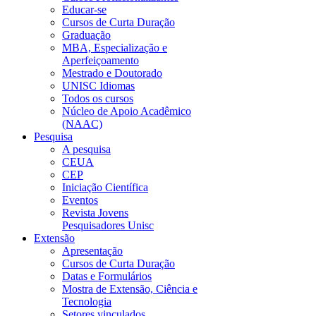
Educar-se
Cursos de Curta Duração
Graduação
MBA, Especialização e
Aperfeiçoamento
Mestrado e Doutorado
UNISC Idiomas
Todos os cursos
Núcleo de Apoio Acadêmico
(NAAC)
Pesquisa
A pesquisa
CEUA
CEP
Iniciação Científica
Eventos
Revista Jovens
Pesquisadores Unisc
Extensão
Apresentação
Cursos de Curta Duração
Datas e Formulários
Mostra de Extensão, Ciência e
Tecnologia
Setores vinculados