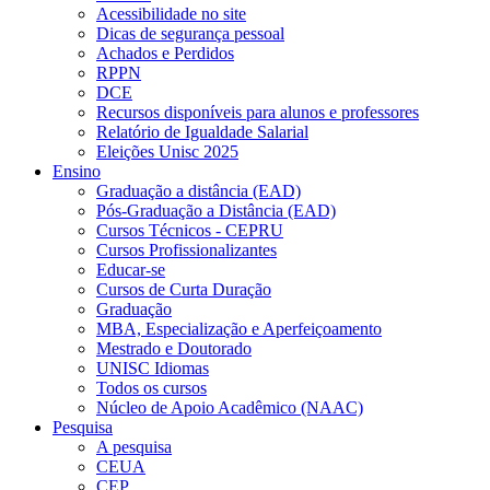
Acessibilidade no site
Dicas de segurança pessoal
Achados e Perdidos
RPPN
DCE
Recursos disponíveis para alunos e professores
Relatório de Igualdade Salarial
Eleições Unisc 2025
Ensino
Graduação a distância (EAD)
Pós-Graduação a Distância (EAD)
Cursos Técnicos - CEPRU
Cursos Profissionalizantes
Educar-se
Cursos de Curta Duração
Graduação
MBA, Especialização e Aperfeiçoamento
Mestrado e Doutorado
UNISC Idiomas
Todos os cursos
Núcleo de Apoio Acadêmico (NAAC)
Pesquisa
A pesquisa
CEUA
CEP