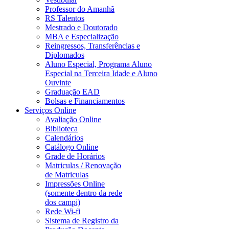
Professor do Amanhã
RS Talentos
Mestrado e Doutorado
MBA e Especialização
Reingressos, Transferências e
Diplomados
Aluno Especial, Programa Aluno
Especial na Terceira Idade e Aluno
Ouvinte
Graduação EAD
Bolsas e Financiamentos
Serviços Online
Avaliação Online
Biblioteca
Calendários
Catálogo Online
Grade de Horários
Matriculas / Renovação
de Matriculas
Impressões Online
(somente dentro da rede
dos campi)
Rede Wi-fi
Sistema de Registro da