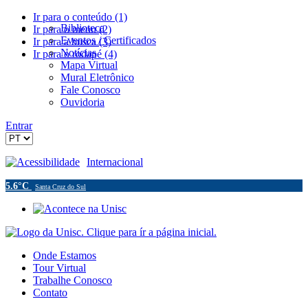
Ir para o conteúdo (1)
Biblioteca
Ir para o menu (2)
Eventos / Certificados
Ir para a busca (3)
Notícias
Ir para o rodapé (4)
Mapa Virtual
Mural Eletrônico
Fale Conosco
Ouvidoria
Entrar
Acessibilidade
Internacional
5.6°C
Santa Cruz do Sul
Onde Estamos
Tour Virtual
Trabalhe Conosco
Contato