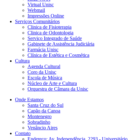
Virtual Unisc
Webmail
Impressões Online
Serviços Comunitários
Clinica de Fisioterapia
Clinica de Odontologia
Serviço Integrado de Saúde
Gabinete de Assistência Judiciária
Farmácia Unisc
Clínica de Estética e Cosmética
Cultura
Agenda Cultural
Coro da Unisc
Escola de Música
Núcleo de Arte e Cultura
Orquestra de Câmara da Unisc
Onde Estamos
Santa Cruz do Sul
Capão da Canoa
Montenegro
Sobradinho
Venâncio Aires
Contato
Endereço: Av. Independência, 2293 - Universitário,