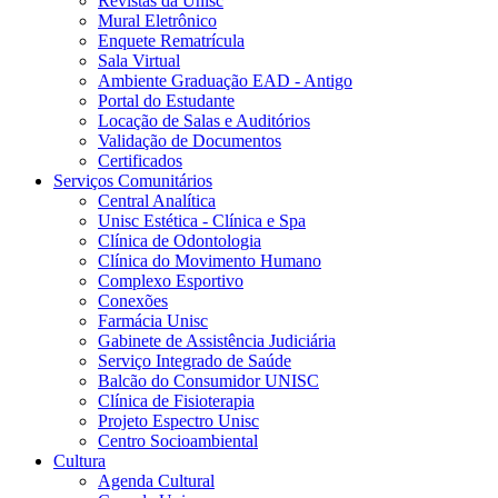
Revistas da Unisc
Mural Eletrônico
Enquete Rematrícula
Sala Virtual
Ambiente Graduação EAD - Antigo
Portal do Estudante
Locação de Salas e Auditórios
Validação de Documentos
Certificados
Serviços Comunitários
Central Analítica
Unisc Estética - Clínica e Spa
Clínica de Odontologia
Clínica do Movimento Humano
Complexo Esportivo
Conexões
Farmácia Unisc
Gabinete de Assistência Judiciária
Serviço Integrado de Saúde
Balcão do Consumidor UNISC
Clínica de Fisioterapia
Projeto Espectro Unisc
Centro Socioambiental
Cultura
Agenda Cultural