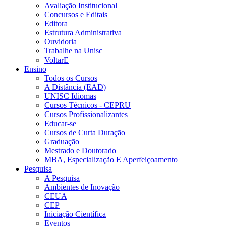
Avaliação Institucional
Concursos e Editais
Editora
Estrutura Administrativa
Ouvidoria
Trabalhe na Unisc
VoltarE
Ensino
Todos os Cursos
A Distância (EAD)
UNISC Idiomas
Cursos Técnicos - CEPRU
Cursos Profissionalizantes
Educar-se
Cursos de Curta Duração
Graduação
Mestrado e Doutorado
MBA, Especialização E Aperfeiçoamento
Pesquisa
A Pesquisa
Ambientes de Inovação
CEUA
CEP
Iniciação Científica
Eventos