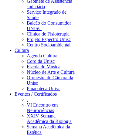
Gabinete de Assistência
Judiciária
Serviço Integrado de
Saúde
Balcão do Consumidor
UNISC
Clínica de Fisioterapia
Projeto Espectro Unisc
Centro Socioambiental
Cultura
Agenda Cultural
Coro da Unisc
Escola de Música
Núcleo de Arte e Cultura
Orquestra de Câmara da
Unisc
Pinacoteca Unisc
Eventos / Certificados
VI Encontro em
Neurociências
XXIV Semana
Acadêmica da Biologia
Semana Acadêmica da
Estética