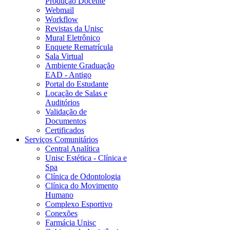
Produção Docente
Webmail
Workflow
Revistas da Unisc
Mural Eletrônico
Enquete Rematrícula
Sala Virtual
Ambiente Graduação
EAD - Antigo
Portal do Estudante
Locação de Salas e
Auditórios
Validação de
Documentos
Certificados
Serviços Comunitários
Central Analítica
Unisc Estética - Clínica e
Spa
Clínica de Odontologia
Clínica do Movimento
Humano
Complexo Esportivo
Conexões
Farmácia Unisc