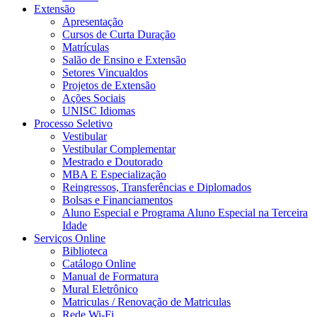
Extensão
Apresentação
Cursos de Curta Duração
Matrículas
Salão de Ensino e Extensão
Setores Vincualdos
Projetos de Extensão
Ações Sociais
UNISC Idiomas
Processo Seletivo
Vestibular
Vestibular Complementar
Mestrado e Doutorado
MBA E Especialização
Reingressos, Transferências e Diplomados
Bolsas e Financiamentos
Aluno Especial e Programa Aluno Especial na Terceira
Idade
Serviços Online
Biblioteca
Catálogo Online
Manual de Formatura
Mural Eletrônico
Matriculas / Renovação de Matriculas
Rede Wi-Fi