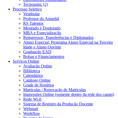
Tecnounisc (2)
Processo Seletivo
Vestibular
Professor do Amanhã
RS Talentos
Mestrado e Doutorado
MBA e Especialização
Reingressos, Transferências e Diplomados
Aluno Especial, Programa Aluno Especial na Terceira
Idade e Aluno Ouvinte
Graduação EAD
Bolsas e Financiamentos
Serviços Online
Avaliação Online
Biblioteca
Calendários
Catálogo Online
Grade de Horários
Matriculas / Renovação de Matriculas
Impressões Online (somente dentro da rede dos campi)
Rede Wi-fi
Sistema de Registro da Produção Docente
Webmail
Workflow