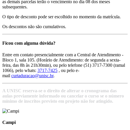
as demais parcelas terão o vencimento no dia 08 dos meses
subsequentes.
O tipo de desconto pode ser escolhido no momento da matrícula.
Os descontos não são cumulativos.
Ficou com alguma dúvida?
Entre em contato presencialmente com a Central de Atendimento -
Bloco 1, sala 105. (Horário de Atendimento: de segunda a sexta-
feira, das 8h às 21h30min), ou pelo telefone (51) 3717-7300 (ramal
1066), pelo whats:
3717-7425
, ou pelo e-
mail
curtaduracao@unisc.br
.
A UNISC reserva-se o direito de alterar o cronograma das
aulas previamente informado ou cancelar o curso se o número
mínimo de inscritos previsto em projeto não for atingido.
Campi