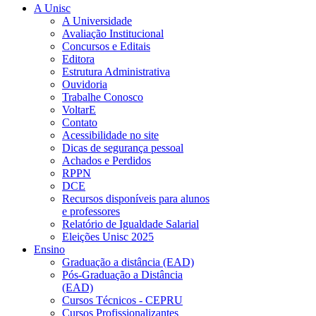
A Unisc
A Universidade
Avaliação Institucional
Concursos e Editais
Editora
Estrutura Administrativa
Ouvidoria
Trabalhe Conosco
VoltarE
Contato
Acessibilidade no site
Dicas de segurança pessoal
Achados e Perdidos
RPPN
DCE
Recursos disponíveis para alunos
e professores
Relatório de Igualdade Salarial
Eleições Unisc 2025
Ensino
Graduação a distância (EAD)
Pós-Graduação a Distância
(EAD)
Cursos Técnicos - CEPRU
Cursos Profissionalizantes