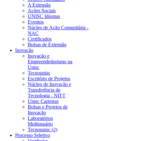
A Extensão
Ações Sociais
UNISC Idiomas
Eventos
Núcleo de Ação Comunitária -
NAC
Certificados
Bolsas de Extensão
Inovação
Inovação e
Empreendedorismo na
Unisc
Tecnounisc
Escritório de Projetos
Núcleo de Inovação e
Transferência de
Tecnologia - NITT
Unisc Carreiras
Bolsas e Projetos de
Inovação
Laboratórios
Multiusuário
Tecnounisc (2)
Processo Seletivo
Vestibular