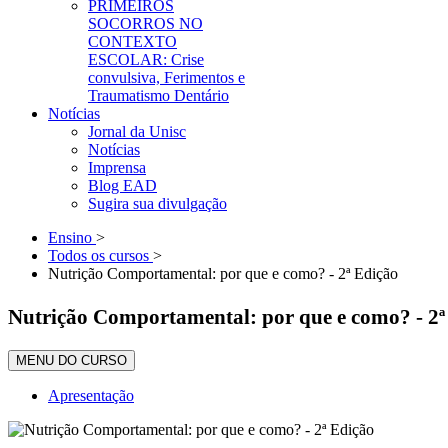
PRIMEIROS
SOCORROS NO
CONTEXTO
ESCOLAR: Crise
convulsiva, Ferimentos e
Traumatismo Dentário
Notícias
Jornal da Unisc
Notícias
Imprensa
Blog EAD
Sugira sua divulgação
Ensino
>
Todos os cursos
>
Nutrição Comportamental: por que e como? - 2ª Edição
Nutrição Comportamental: por que e como? - 2ª
MENU DO CURSO
Apresentação