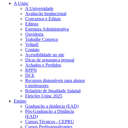
A Unisc
A Universidade
Avaliação Institucional
Concursos e Editais
Editora
Estrutura Administrativa
Ouvidoria
Trabalhe Conosco
VoltarE
Contato
Acessibilidade no site
Dicas de segurança pessoal
Achados e Perdidos
RPPN
DCE
Recursos disponíveis para alunos
e professores
Relatório de Igualdade Salarial
Eleições Unisc 2025
Ensino
Graduação a distância (EAD)
Pós-Graduação a Distância
(EAD)
Cursos Técnicos - CEPRU
Cursos Profissionalizantes