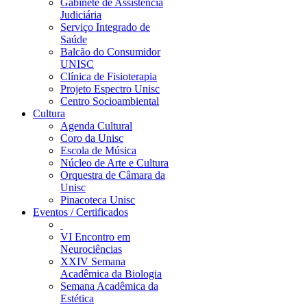
Gabinete de Assistência
Judiciária
Serviço Integrado de
Saúde
Balcão do Consumidor
UNISC
Clínica de Fisioterapia
Projeto Espectro Unisc
Centro Socioambiental
Cultura
Agenda Cultural
Coro da Unisc
Escola de Música
Núcleo de Arte e Cultura
Orquestra de Câmara da
Unisc
Pinacoteca Unisc
Eventos / Certificados
VI Encontro em
Neurociências
XXIV Semana
Acadêmica da Biologia
Semana Acadêmica da
Estética