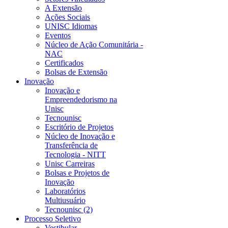
A Extensão
Ações Sociais
UNISC Idiomas
Eventos
Núcleo de Ação Comunitária -
NAC
Certificados
Bolsas de Extensão
Inovação
Inovação e
Empreendedorismo na
Unisc
Tecnounisc
Escritório de Projetos
Núcleo de Inovação e
Transferência de
Tecnologia - NITT
Unisc Carreiras
Bolsas e Projetos de
Inovação
Laboratórios
Multiusuário
Tecnounisc (2)
Processo Seletivo
Vestibular