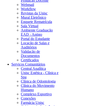
Produção Docente
Webmail
Workflow
Revistas da Unisc
Mural Eletrônico
Enquete Rematrícula
Sala Virtual
Ambiente Graduação
EAD - Antigo
Portal do Estudante
Locação de Salas e
Auditórios
Validação de
Documentos
Certificados
Serviços Comunitários
Central Analítica
Unisc Estética - Clínica e
Spa
Clínica de Odontologia
Clínica do Movimento
Humano
Complexo Esportivo
Conexões
Farmácia Unisc