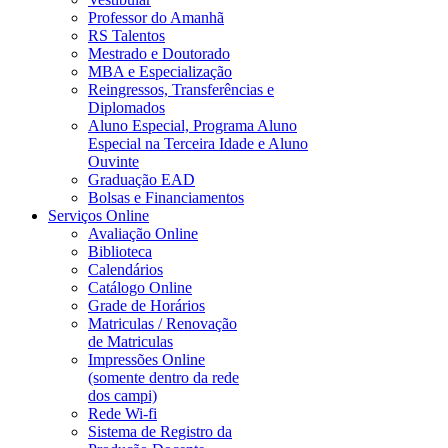
Professor do Amanhã
RS Talentos
Mestrado e Doutorado
MBA e Especialização
Reingressos, Transferências e
Diplomados
Aluno Especial, Programa Aluno
Especial na Terceira Idade e Aluno
Ouvinte
Graduação EAD
Bolsas e Financiamentos
Serviços Online
Avaliação Online
Biblioteca
Calendários
Catálogo Online
Grade de Horários
Matriculas / Renovação
de Matriculas
Impressões Online
(somente dentro da rede
dos campi)
Rede Wi-fi
Sistema de Registro da