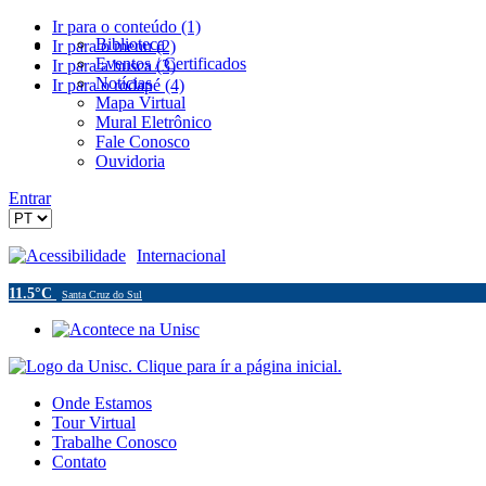
Ir para o conteúdo (1)
Biblioteca
Ir para o menu (2)
Eventos / Certificados
Ir para a busca (3)
Notícias
Ir para o rodapé (4)
Mapa Virtual
Mural Eletrônico
Fale Conosco
Ouvidoria
Entrar
Acessibilidade
Internacional
11.5°C
Santa Cruz do Sul
Onde Estamos
Tour Virtual
Trabalhe Conosco
Contato