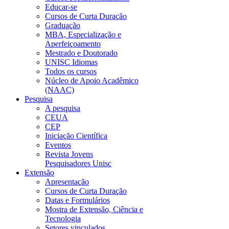
Educar-se
Cursos de Curta Duração
Graduação
MBA, Especialização e
Aperfeiçoamento
Mestrado e Doutorado
UNISC Idiomas
Todos os cursos
Núcleo de Apoio Acadêmico
(NAAC)
Pesquisa
A pesquisa
CEUA
CEP
Iniciação Científica
Eventos
Revista Jovens
Pesquisadores Unisc
Extensão
Apresentação
Cursos de Curta Duração
Datas e Formulários
Mostra de Extensão, Ciência e
Tecnologia
Setores vinculados