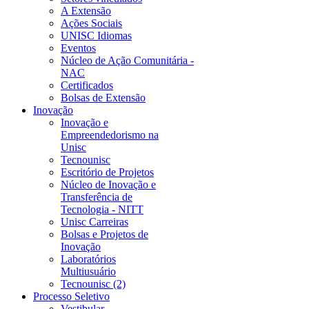
A Extensão
Ações Sociais
UNISC Idiomas
Eventos
Núcleo de Ação Comunitária -
NAC
Certificados
Bolsas de Extensão
Inovação
Inovação e
Empreendedorismo na
Unisc
Tecnounisc
Escritório de Projetos
Núcleo de Inovação e
Transferência de
Tecnologia - NITT
Unisc Carreiras
Bolsas e Projetos de
Inovação
Laboratórios
Multiusuário
Tecnounisc (2)
Processo Seletivo
Vestibular