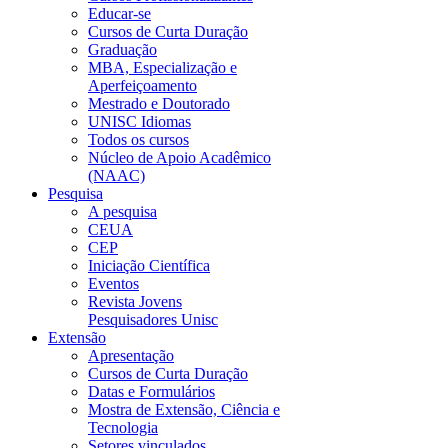
Educar-se
Cursos de Curta Duração
Graduação
MBA, Especialização e
Aperfeiçoamento
Mestrado e Doutorado
UNISC Idiomas
Todos os cursos
Núcleo de Apoio Acadêmico
(NAAC)
Pesquisa
A pesquisa
CEUA
CEP
Iniciação Científica
Eventos
Revista Jovens
Pesquisadores Unisc
Extensão
Apresentação
Cursos de Curta Duração
Datas e Formulários
Mostra de Extensão, Ciência e
Tecnologia
Setores vinculados