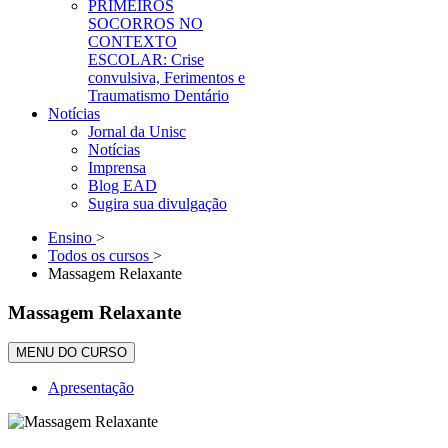
PRIMEIROS
SOCORROS NO
CONTEXTO
ESCOLAR: Crise
convulsiva, Ferimentos e
Traumatismo Dentário
Notícias
Jornal da Unisc
Notícias
Imprensa
Blog EAD
Sugira sua divulgação
Ensino
>
Todos os cursos
>
Massagem Relaxante
Massagem Relaxante
MENU DO CURSO
Apresentação