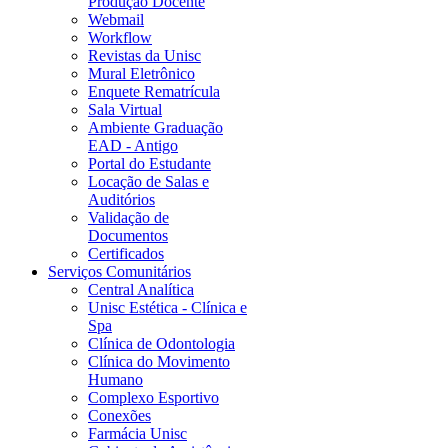
Produção Docente
Webmail
Workflow
Revistas da Unisc
Mural Eletrônico
Enquete Rematrícula
Sala Virtual
Ambiente Graduação
EAD - Antigo
Portal do Estudante
Locação de Salas e
Auditórios
Validação de
Documentos
Certificados
Serviços Comunitários
Central Analítica
Unisc Estética - Clínica e
Spa
Clínica de Odontologia
Clínica do Movimento
Humano
Complexo Esportivo
Conexões
Farmácia Unisc