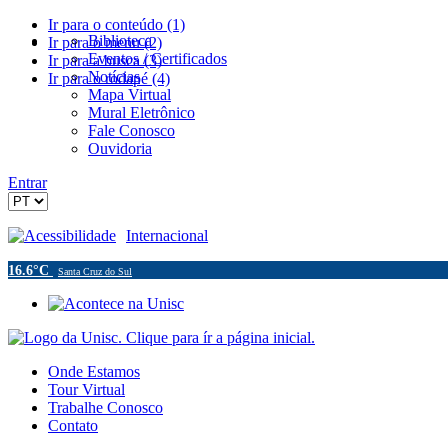
Ir para o conteúdo (1)
Biblioteca
Ir para o menu (2)
Eventos / Certificados
Ir para a busca (3)
Notícias
Ir para o rodapé (4)
Mapa Virtual
Mural Eletrônico
Fale Conosco
Ouvidoria
Entrar
Acessibilidade
Internacional
16.6°C
Santa Cruz do Sul
Onde Estamos
Tour Virtual
Trabalhe Conosco
Contato