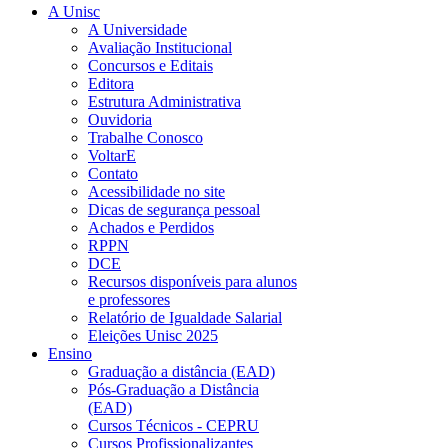
A Unisc
A Universidade
Avaliação Institucional
Concursos e Editais
Editora
Estrutura Administrativa
Ouvidoria
Trabalhe Conosco
VoltarE
Contato
Acessibilidade no site
Dicas de segurança pessoal
Achados e Perdidos
RPPN
DCE
Recursos disponíveis para alunos
e professores
Relatório de Igualdade Salarial
Eleições Unisc 2025
Ensino
Graduação a distância (EAD)
Pós-Graduação a Distância
(EAD)
Cursos Técnicos - CEPRU
Cursos Profissionalizantes