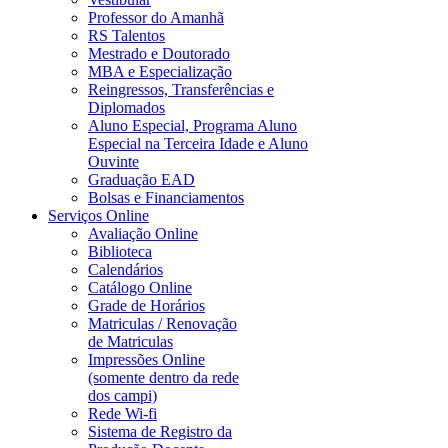
Professor do Amanhã
RS Talentos
Mestrado e Doutorado
MBA e Especialização
Reingressos, Transferências e
Diplomados
Aluno Especial, Programa Aluno
Especial na Terceira Idade e Aluno
Ouvinte
Graduação EAD
Bolsas e Financiamentos
Serviços Online
Avaliação Online
Biblioteca
Calendários
Catálogo Online
Grade de Horários
Matriculas / Renovação
de Matriculas
Impressões Online
(somente dentro da rede
dos campi)
Rede Wi-fi
Sistema de Registro da