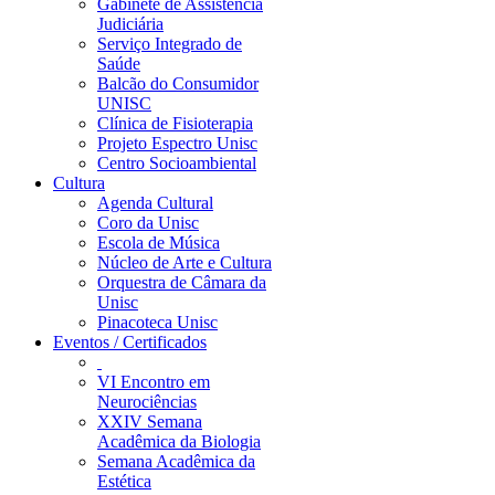
Gabinete de Assistência
Judiciária
Serviço Integrado de
Saúde
Balcão do Consumidor
UNISC
Clínica de Fisioterapia
Projeto Espectro Unisc
Centro Socioambiental
Cultura
Agenda Cultural
Coro da Unisc
Escola de Música
Núcleo de Arte e Cultura
Orquestra de Câmara da
Unisc
Pinacoteca Unisc
Eventos / Certificados
VI Encontro em
Neurociências
XXIV Semana
Acadêmica da Biologia
Semana Acadêmica da
Estética