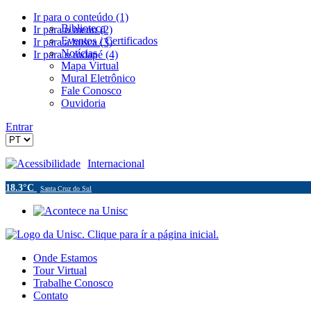
Ir para o conteúdo (1)
Biblioteca
Ir para o menu (2)
Eventos / Certificados
Ir para a busca (3)
Notícias
Ir para o rodapé (4)
Mapa Virtual
Mural Eletrônico
Fale Conosco
Ouvidoria
Entrar
Acessibilidade
Internacional
18.3°C
Santa Cruz do Sul
Onde Estamos
Tour Virtual
Trabalhe Conosco
Contato