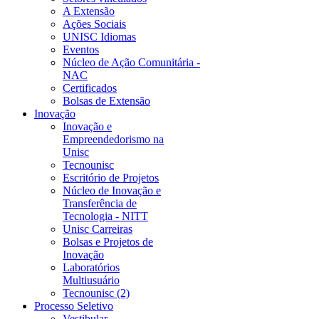
A Extensão
Ações Sociais
UNISC Idiomas
Eventos
Núcleo de Ação Comunitária -
NAC
Certificados
Bolsas de Extensão
Inovação
Inovação e
Empreendedorismo na
Unisc
Tecnounisc
Escritório de Projetos
Núcleo de Inovação e
Transferência de
Tecnologia - NITT
Unisc Carreiras
Bolsas e Projetos de
Inovação
Laboratórios
Multiusuário
Tecnounisc (2)
Processo Seletivo
Vestibular