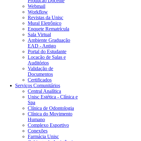
Produção Docente
Webmail
Workflow
Revistas da Unisc
Mural Eletrônico
Enquete Rematrícula
Sala Virtual
Ambiente Graduação
EAD - Antigo
Portal do Estudante
Locação de Salas e
Auditórios
Validação de
Documentos
Certificados
Serviços Comunitários
Central Analítica
Unisc Estética - Clínica e
Spa
Clínica de Odontologia
Clínica do Movimento
Humano
Complexo Esportivo
Conexões
Farmácia Unisc