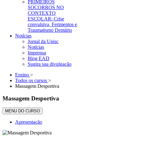
PRIMEIROS
SOCORROS NO
CONTEXTO
ESCOLAR: Crise
convulsiva, Ferimentos e
Traumatismo Dentário
Notícias
Jornal da Unisc
Notícias
Imprensa
Blog EAD
Sugira sua divulgação
Ensino
>
Todos os cursos
>
Massagem Desportiva
Massagem Desportiva
MENU DO CURSO
Apresentação