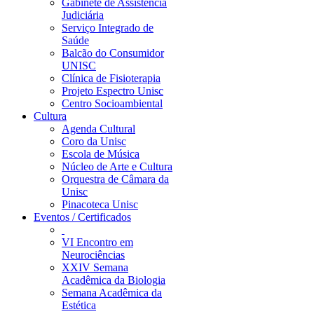
Gabinete de Assistência
Judiciária
Serviço Integrado de
Saúde
Balcão do Consumidor
UNISC
Clínica de Fisioterapia
Projeto Espectro Unisc
Centro Socioambiental
Cultura
Agenda Cultural
Coro da Unisc
Escola de Música
Núcleo de Arte e Cultura
Orquestra de Câmara da
Unisc
Pinacoteca Unisc
Eventos / Certificados
VI Encontro em
Neurociências
XXIV Semana
Acadêmica da Biologia
Semana Acadêmica da
Estética