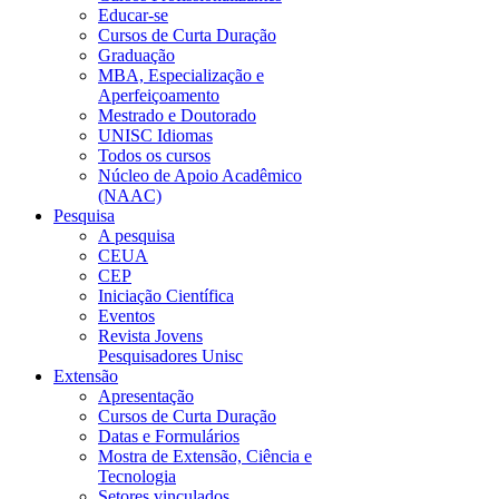
Educar-se
Cursos de Curta Duração
Graduação
MBA, Especialização e
Aperfeiçoamento
Mestrado e Doutorado
UNISC Idiomas
Todos os cursos
Núcleo de Apoio Acadêmico
(NAAC)
Pesquisa
A pesquisa
CEUA
CEP
Iniciação Científica
Eventos
Revista Jovens
Pesquisadores Unisc
Extensão
Apresentação
Cursos de Curta Duração
Datas e Formulários
Mostra de Extensão, Ciência e
Tecnologia
Setores vinculados