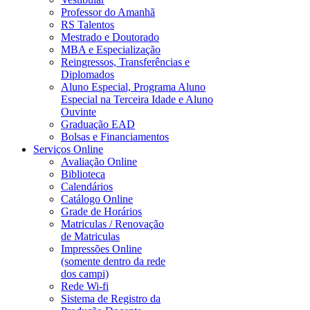
Professor do Amanhã
RS Talentos
Mestrado e Doutorado
MBA e Especialização
Reingressos, Transferências e
Diplomados
Aluno Especial, Programa Aluno
Especial na Terceira Idade e Aluno
Ouvinte
Graduação EAD
Bolsas e Financiamentos
Serviços Online
Avaliação Online
Biblioteca
Calendários
Catálogo Online
Grade de Horários
Matriculas / Renovação
de Matriculas
Impressões Online
(somente dentro da rede
dos campi)
Rede Wi-fi
Sistema de Registro da