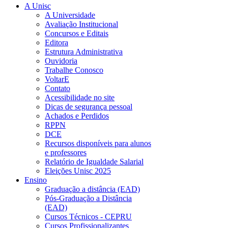
A Unisc
A Universidade
Avaliação Institucional
Concursos e Editais
Editora
Estrutura Administrativa
Ouvidoria
Trabalhe Conosco
VoltarE
Contato
Acessibilidade no site
Dicas de segurança pessoal
Achados e Perdidos
RPPN
DCE
Recursos disponíveis para alunos
e professores
Relatório de Igualdade Salarial
Eleições Unisc 2025
Ensino
Graduação a distância (EAD)
Pós-Graduação a Distância
(EAD)
Cursos Técnicos - CEPRU
Cursos Profissionalizantes