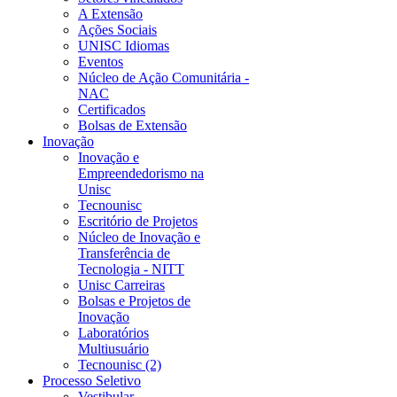
A Extensão
Ações Sociais
UNISC Idiomas
Eventos
Núcleo de Ação Comunitária -
NAC
Certificados
Bolsas de Extensão
Inovação
Inovação e
Empreendedorismo na
Unisc
Tecnounisc
Escritório de Projetos
Núcleo de Inovação e
Transferência de
Tecnologia - NITT
Unisc Carreiras
Bolsas e Projetos de
Inovação
Laboratórios
Multiusuário
Tecnounisc (2)
Processo Seletivo
Vestibular