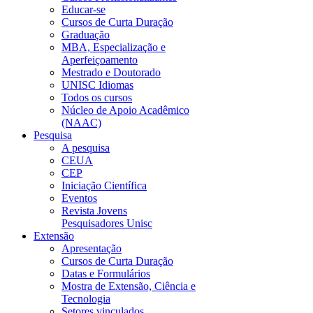
Educar-se
Cursos de Curta Duração
Graduação
MBA, Especialização e
Aperfeiçoamento
Mestrado e Doutorado
UNISC Idiomas
Todos os cursos
Núcleo de Apoio Acadêmico
(NAAC)
Pesquisa
A pesquisa
CEUA
CEP
Iniciação Científica
Eventos
Revista Jovens
Pesquisadores Unisc
Extensão
Apresentação
Cursos de Curta Duração
Datas e Formulários
Mostra de Extensão, Ciência e
Tecnologia
Setores vinculados