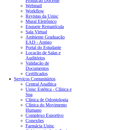
Produção Docente
Webmail
Workflow
Revistas da Unisc
Mural Eletrônico
Enquete Rematrícula
Sala Virtual
Ambiente Graduação
EAD - Antigo
Portal do Estudante
Locação de Salas e
Auditórios
Validação de
Documentos
Certificados
Serviços Comunitários
Central Analítica
Unisc Estética - Clínica e
Spa
Clínica de Odontologia
Clínica do Movimento
Humano
Complexo Esportivo
Conexões
Farmácia Unisc