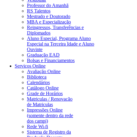
Professor do Amanhã
RS Talentos
Mestrado e Doutorado
MBA e Especialização
Reingressos, Transferências e
Diplomados
Aluno Especial, Programa Aluno
Especial na Terceira Idade e Aluno
Ouvinte
Graduação EAD
Bolsas e Financiamentos
Serviços Online
Avaliação Online
Biblioteca
Calendários
Catálogo Online
Grade de Horários
Matriculas / Renovação
de Matriculas
Impressões Online
(somente dentro da rede
dos campi)
Rede Wi-fi
Sistema de Registro da