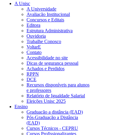
A Unisc
A Universidade
Avaliação Institucional
Concursos e Editais
Editora
Estrutura Administrativa
Ouvidoria
Trabalhe Conosco
VoltarE
Contato
Acessibilidade no site
Dicas de segurança pessoal
Achados e Perdidos
RPPN
DCE
Recursos disponíveis para alunos
e professores
Relatório de Igualdade Salarial
Eleições Unisc 2025
Ensino
Graduação a distância (EAD)
Pós-Graduação a Distância
(EAD)
Cursos Técnicos - CEPRU
Cursos Profissionalizantes