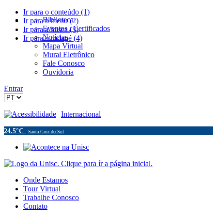
Ir para o conteúdo (1)
Biblioteca
Ir para o menu (2)
Eventos / Certificados
Ir para a busca (3)
Notícias
Ir para o rodapé (4)
Mapa Virtual
Mural Eletrônico
Fale Conosco
Ouvidoria
Entrar
Acessibilidade
Internacional
24.5°C
Santa Cruz do Sul
Onde Estamos
Tour Virtual
Trabalhe Conosco
Contato