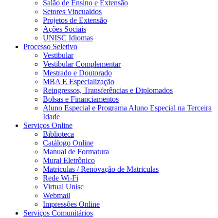
Salão de Ensino e Extensão
Setores Vincualdos
Projetos de Extensão
Ações Sociais
UNISC Idiomas
Processo Seletivo
Vestibular
Vestibular Complementar
Mestrado e Doutorado
MBA E Especialização
Reingressos, Transferências e Diplomados
Bolsas e Financiamentos
Aluno Especial e Programa Aluno Especial na Terceira
Idade
Serviços Online
Biblioteca
Catálogo Online
Manual de Formatura
Mural Eletrônico
Matriculas / Renovação de Matriculas
Rede Wi-Fi
Virtual Unisc
Webmail
Impressões Online
Serviços Comunitários