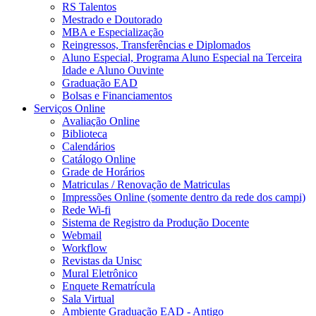
RS Talentos
Mestrado e Doutorado
MBA e Especialização
Reingressos, Transferências e Diplomados
Aluno Especial, Programa Aluno Especial na Terceira
Idade e Aluno Ouvinte
Graduação EAD
Bolsas e Financiamentos
Serviços Online
Avaliação Online
Biblioteca
Calendários
Catálogo Online
Grade de Horários
Matriculas / Renovação de Matriculas
Impressões Online (somente dentro da rede dos campi)
Rede Wi-fi
Sistema de Registro da Produção Docente
Webmail
Workflow
Revistas da Unisc
Mural Eletrônico
Enquete Rematrícula
Sala Virtual
Ambiente Graduação EAD - Antigo