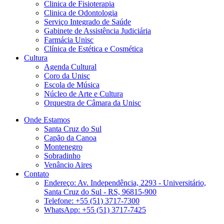
Clinica de Fisioterapia
Clinica de Odontologia
Serviço Integrado de Saúde
Gabinete de Assistência Judiciária
Farmácia Unisc
Clínica de Estética e Cosmética
Cultura
Agenda Cultural
Coro da Unisc
Escola de Música
Núcleo de Arte e Cultura
Orquestra de Câmara da Unisc
Onde Estamos
Santa Cruz do Sul
Capão da Canoa
Montenegro
Sobradinho
Venâncio Aires
Contato
Endereço: Av. Independência, 2293 - Universitário,
Santa Cruz do Sul - RS, 96815-900
Telefone: +55 (51) 3717-7300
WhatsApp: +55 (51) 3717-7425