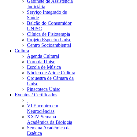
Gabinete de Assistência
Judiciária
Serviço Integrado de
Saúde
Balcão do Consumidor
UNISC
Clínica de Fisioterapia
Projeto Espectro Unisc
Centro Socioambiental
Cultura
Agenda Cultural
Coro da Unisc
Escola de Música
Núcleo de Arte e Cultura
Orquestra de Câmara da
Unisc
Pinacoteca Unisc
Eventos / Certificados
VI Encontro em
Neurociências
XXIV Semana
Acadêmica da Biologia
Semana Acadêmica da
Estética