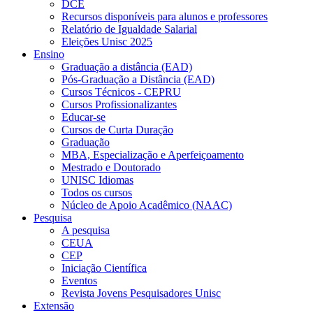
DCE
Recursos disponíveis para alunos e professores
Relatório de Igualdade Salarial
Eleições Unisc 2025
Ensino
Graduação a distância (EAD)
Pós-Graduação a Distância (EAD)
Cursos Técnicos - CEPRU
Cursos Profissionalizantes
Educar-se
Cursos de Curta Duração
Graduação
MBA, Especialização e Aperfeiçoamento
Mestrado e Doutorado
UNISC Idiomas
Todos os cursos
Núcleo de Apoio Acadêmico (NAAC)
Pesquisa
A pesquisa
CEUA
CEP
Iniciação Científica
Eventos
Revista Jovens Pesquisadores Unisc
Extensão