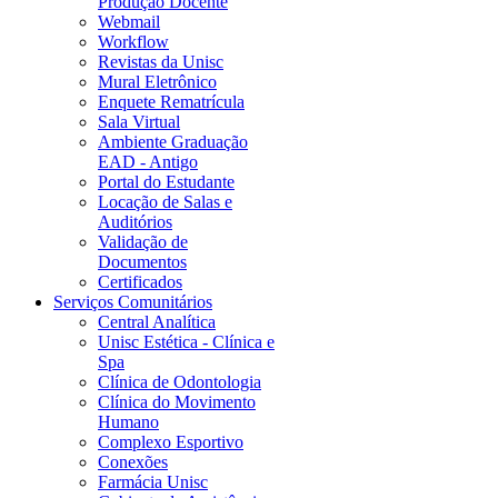
Produção Docente
Webmail
Workflow
Revistas da Unisc
Mural Eletrônico
Enquete Rematrícula
Sala Virtual
Ambiente Graduação
EAD - Antigo
Portal do Estudante
Locação de Salas e
Auditórios
Validação de
Documentos
Certificados
Serviços Comunitários
Central Analítica
Unisc Estética - Clínica e
Spa
Clínica de Odontologia
Clínica do Movimento
Humano
Complexo Esportivo
Conexões
Farmácia Unisc