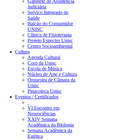
Gabinete de Assistência
Judiciária
Serviço Integrado de
Saúde
Balcão do Consumidor
UNISC
Clínica de Fisioterapia
Projeto Espectro Unisc
Centro Socioambiental
Cultura
Agenda Cultural
Coro da Unisc
Escola de Música
Núcleo de Arte e Cultura
Orquestra de Câmara da
Unisc
Pinacoteca Unisc
Eventos / Certificados
VI Encontro em
Neurociências
XXIV Semana
Acadêmica da Biologia
Semana Acadêmica da
Estética