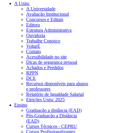
A Unisc
A Universidade
Avaliação Institucional
Concursos e Editais
Editora
Estrutura Administrativa
Ouvidoria
Trabalhe Conosco
VoltarE
Contato
Acessibilidade no site
Dicas de segurança pessoal
Achados e Perdidos
RPPN
DCE
Recursos disponíveis para alunos
e professores
Relatório de Igualdade Salarial
Eleições Unisc 2025
Ensino
Graduação a distância (EAD)
Pós-Graduação a Distância
(EAD)
Cursos Técnicos - CEPRU
Cursos Profissionalizantes