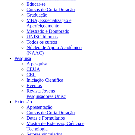
Educar-se
Cursos de Curta Duração
Graduação
MBA, Especialização e
Aperfeiçoamento
Mestrado e Doutorado
UNISC Idiomas
Todos os cursos
Núcleo de Apoio Acadêmico
(NAAC)
Pesquisa
A pesquisa
CEUA
CEP
Iniciação Científica
Eventos
Revista Jovens
Pesquisadores Unisc
Extensão
Apresentação
Cursos de Curta Duração
Datas e Formulários
Mostra de Extensão, Ciência e
Tecnologia
Setores vinculados