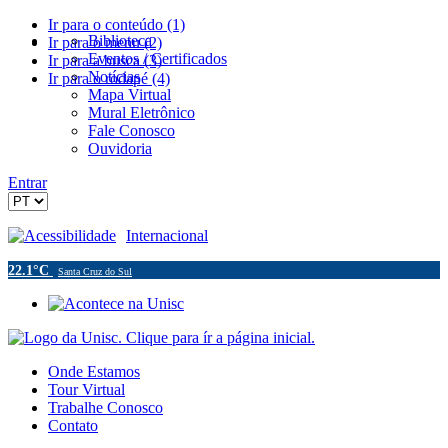
Ir para o conteúdo (1)
Biblioteca
Ir para o menu (2)
Eventos / Certificados
Ir para a busca (3)
Notícias
Ir para o rodapé (4)
Mapa Virtual
Mural Eletrônico
Fale Conosco
Ouvidoria
Entrar
Acessibilidade
Internacional
22.1°C
Santa Cruz do Sul
Onde Estamos
Tour Virtual
Trabalhe Conosco
Contato