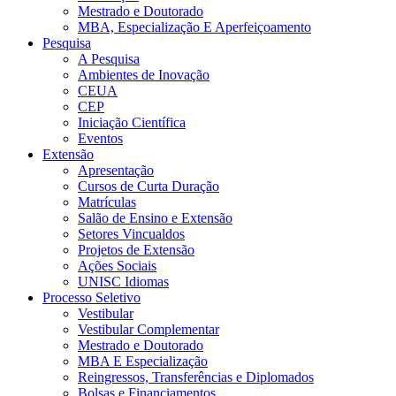
Mestrado e Doutorado
MBA, Especialização E Aperfeiçoamento
Pesquisa
A Pesquisa
Ambientes de Inovação
CEUA
CEP
Iniciação Científica
Eventos
Extensão
Apresentação
Cursos de Curta Duração
Matrículas
Salão de Ensino e Extensão
Setores Vincualdos
Projetos de Extensão
Ações Sociais
UNISC Idiomas
Processo Seletivo
Vestibular
Vestibular Complementar
Mestrado e Doutorado
MBA E Especialização
Reingressos, Transferências e Diplomados
Bolsas e Financiamentos