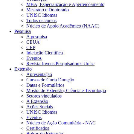
MBA, Especialização e Aperfeiçoamento
Mestrado e Doutorado
UNISC Idiomas
Todos os cursos
Núcleo de Apoio Acadêmico (NAAC)
Pesquisa
A pesquisa
CEUA
CEP
Iniciação Científica
Eventos
Revista Jovens Pesquisadores Unisc
Extensão
Apresentação
Cursos de Curta Duração
Datas e Formulários
Mostra de Extensão, Ciência e Tecnologia
Setores vinculados
A Extensão
Ações Sociais
UNISC Idiomas
Eventos
Núcleo de Ação Comunitária - NAC
Certificados
Bolsas de Extensão