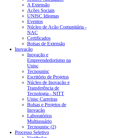
A Extensão
Ações Sociais
UNISC Idiomas
Eventos
Núcleo de Ação Comunitária -
NAC
Certificados
Bolsas de Extensão
Inovação
Inovação e
Empreendedorismo na
Unisc
Tecnounisc
Escritório de Projetos
Núcleo de Inovação e
Transferência de
Tecnologia - NITT
Unisc Carreiras
Bolsas e Projetos de
Inovação
Laboratórios
Multiusuário
Tecnounisc (2)
Processo Seletivo
Vestibular