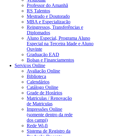
Professor do Amanhã
RS Talentos
Mestrado e Doutorado
MBA e Especialização
Reingressos, Transferências e
Diplomados
Aluno Especial, Programa Aluno
Especial na Terceira Idade e Aluno
Ouvinte
Graduação EAD
Bolsas e Financiamentos
Serviços Online
Avaliação Online
Biblioteca
Calendários
Catálogo Online
Grade de Horários
Matriculas / Renovação
de Matriculas
Impressões Online
(somente dentro da rede
dos campi)
Rede Wi-fi
Sistema de Registro da