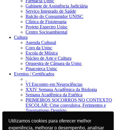
Farmácia Unisc
Gabinete de Assistência Judiciária
Serviço Integrado de Saúde
Balcão do Consumidor UNISC
Clínica de Fisioterapia
Projeto Espectro Unisc
Centro Socioambiental
Cultura
Agenda Cultural
Coro da Unisc
Escola de Música
Núcleo de Arte e Cultura
Orquestra de Câmara da Unisc
Pinacoteca Unisc
Eventos / Certificados
VI Encontro em Neurociências
XXIV Semana Acadêmica da Biologia
Semana Acadêmica da Estética
PRIMEIROS SOCORROS NO CONTEXTO
ESCOLAR: Crise convulsiva, Ferimentos e
Traumatismo Dentário
Notícias
Jornal da Unisc
Utilizamos cookies para oferecer melhor
Utilizamos cookies para oferecer melhor
Notícias
experiência, melhorar o desempenho, analisar
experiência, melhorar o desempenho, analisar