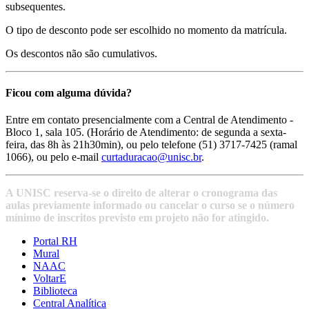
subsequentes.
O tipo de desconto pode ser escolhido no momento da matrícula.
Os descontos não são cumulativos.
Ficou com alguma dúvida?
Entre em contato presencialmente com a Central de Atendimento -
Bloco 1, sala 105. (Horário de Atendimento: de segunda a sexta-
feira, das 8h às 21h30min), ou pelo telefone (51) 3717-7425 (ramal
1066), ou pelo e-mail
curtaduracao@unisc.br
.
A UNISC reserva-se o direito de alterar o cronograma das
aulas previamente informado ou cancelar o curso se o número
mínimo de inscritos previsto em projeto não for atingido.
Portal RH
Mural
NAAC
VoltarE
Biblioteca
Central Analítica