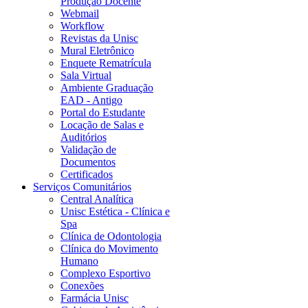
Produção Docente
Webmail
Workflow
Revistas da Unisc
Mural Eletrônico
Enquete Rematrícula
Sala Virtual
Ambiente Graduação
EAD - Antigo
Portal do Estudante
Locação de Salas e
Auditórios
Validação de
Documentos
Certificados
Serviços Comunitários
Central Analítica
Unisc Estética - Clínica e
Spa
Clínica de Odontologia
Clínica do Movimento
Humano
Complexo Esportivo
Conexões
Farmácia Unisc