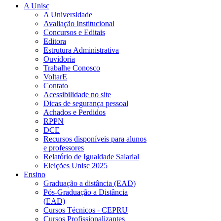
A Unisc
A Universidade
Avaliação Institucional
Concursos e Editais
Editora
Estrutura Administrativa
Ouvidoria
Trabalhe Conosco
VoltarE
Contato
Acessibilidade no site
Dicas de segurança pessoal
Achados e Perdidos
RPPN
DCE
Recursos disponíveis para alunos
e professores
Relatório de Igualdade Salarial
Eleições Unisc 2025
Ensino
Graduação a distância (EAD)
Pós-Graduação a Distância
(EAD)
Cursos Técnicos - CEPRU
Cursos Profissionalizantes