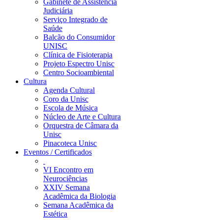
Gabinete de Assistência
Judiciária
Serviço Integrado de
Saúde
Balcão do Consumidor
UNISC
Clínica de Fisioterapia
Projeto Espectro Unisc
Centro Socioambiental
Cultura
Agenda Cultural
Coro da Unisc
Escola de Música
Núcleo de Arte e Cultura
Orquestra de Câmara da
Unisc
Pinacoteca Unisc
Eventos / Certificados
VI Encontro em
Neurociências
XXIV Semana
Acadêmica da Biologia
Semana Acadêmica da
Estética