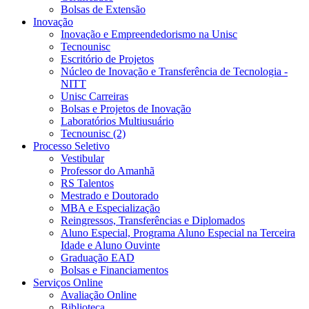
Bolsas de Extensão
Inovação
Inovação e Empreendedorismo na Unisc
Tecnounisc
Escritório de Projetos
Núcleo de Inovação e Transferência de Tecnologia -
NITT
Unisc Carreiras
Bolsas e Projetos de Inovação
Laboratórios Multiusuário
Tecnounisc (2)
Processo Seletivo
Vestibular
Professor do Amanhã
RS Talentos
Mestrado e Doutorado
MBA e Especialização
Reingressos, Transferências e Diplomados
Aluno Especial, Programa Aluno Especial na Terceira
Idade e Aluno Ouvinte
Graduação EAD
Bolsas e Financiamentos
Serviços Online
Avaliação Online
Biblioteca