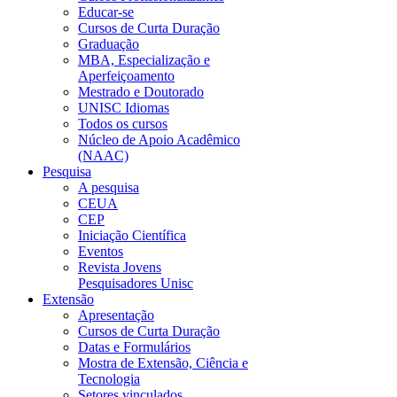
Educar-se
Cursos de Curta Duração
Graduação
MBA, Especialização e
Aperfeiçoamento
Mestrado e Doutorado
UNISC Idiomas
Todos os cursos
Núcleo de Apoio Acadêmico
(NAAC)
Pesquisa
A pesquisa
CEUA
CEP
Iniciação Científica
Eventos
Revista Jovens
Pesquisadores Unisc
Extensão
Apresentação
Cursos de Curta Duração
Datas e Formulários
Mostra de Extensão, Ciência e
Tecnologia
Setores vinculados