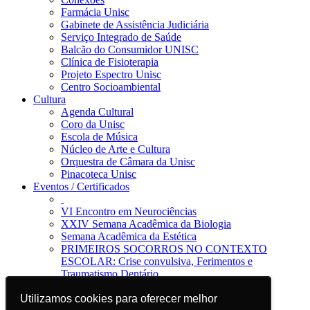
Farmácia Unisc
Gabinete de Assistência Judiciária
Serviço Integrado de Saúde
Balcão do Consumidor UNISC
Clínica de Fisioterapia
Projeto Espectro Unisc
Centro Socioambiental
Cultura
Agenda Cultural
Coro da Unisc
Escola de Música
Núcleo de Arte e Cultura
Orquestra de Câmara da Unisc
Pinacoteca Unisc
Eventos / Certificados
VI Encontro em Neurociências
XXIV Semana Acadêmica da Biologia
Semana Acadêmica da Estética
PRIMEIROS SOCORROS NO CONTEXTO
ESCOLAR: Crise convulsiva, Ferimentos e
Traumatismo Dentário
Notícias
Utilizamos cookies para oferecer melhor
Utilizamos cookies para oferecer melhor
Jornal da Unisc