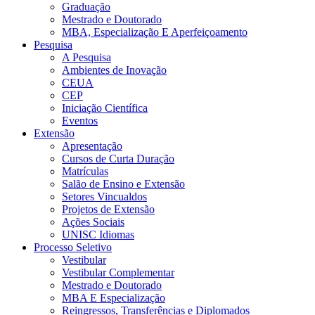
Graduação
Mestrado e Doutorado
MBA, Especialização E Aperfeiçoamento
Pesquisa
A Pesquisa
Ambientes de Inovação
CEUA
CEP
Iniciação Científica
Eventos
Extensão
Apresentação
Cursos de Curta Duração
Matrículas
Salão de Ensino e Extensão
Setores Vincualdos
Projetos de Extensão
Ações Sociais
UNISC Idiomas
Processo Seletivo
Vestibular
Vestibular Complementar
Mestrado e Doutorado
MBA E Especialização
Reingressos, Transferências e Diplomados