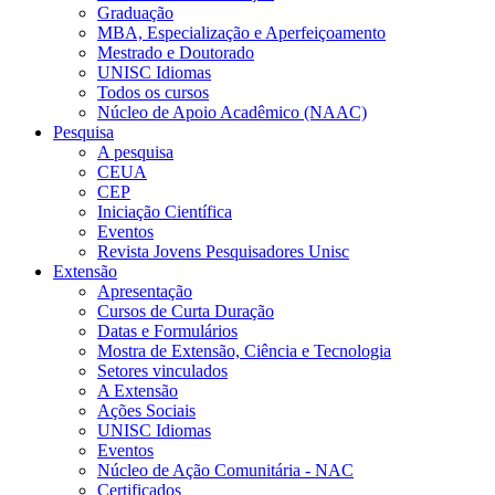
Graduação
MBA, Especialização e Aperfeiçoamento
Mestrado e Doutorado
UNISC Idiomas
Todos os cursos
Núcleo de Apoio Acadêmico (NAAC)
Pesquisa
A pesquisa
CEUA
CEP
Iniciação Científica
Eventos
Revista Jovens Pesquisadores Unisc
Extensão
Apresentação
Cursos de Curta Duração
Datas e Formulários
Mostra de Extensão, Ciência e Tecnologia
Setores vinculados
A Extensão
Ações Sociais
UNISC Idiomas
Eventos
Núcleo de Ação Comunitária - NAC
Certificados