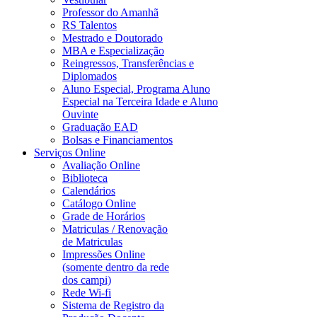
Professor do Amanhã
RS Talentos
Mestrado e Doutorado
MBA e Especialização
Reingressos, Transferências e
Diplomados
Aluno Especial, Programa Aluno
Especial na Terceira Idade e Aluno
Ouvinte
Graduação EAD
Bolsas e Financiamentos
Serviços Online
Avaliação Online
Biblioteca
Calendários
Catálogo Online
Grade de Horários
Matriculas / Renovação
de Matriculas
Impressões Online
(somente dentro da rede
dos campi)
Rede Wi-fi
Sistema de Registro da