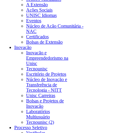
A Extensão
Ações Sociais
UNISC Idiomas
Eventos
Núcleo de Ação Comunitária -
NAC
Certificados
Bolsas de Extensão
Inovação
Inovação e
Empreendedorismo na
Unisc
Tecnounisc
Escritório de Projetos
Núcleo de Inovação e
Transferência de
Tecnologia - NITT
Unisc Carreiras
Bolsas e Projetos de
Inovação
Laboratórios
Multiusuário
Tecnounisc (2)
Processo Seletivo
Vestibular