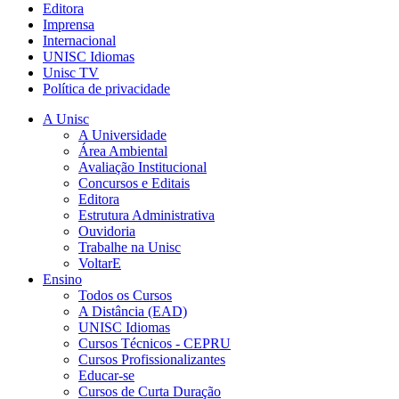
Editora
Imprensa
Internacional
UNISC Idiomas
Unisc TV
Política de privacidade
A Unisc
A Universidade
Área Ambiental
Avaliação Institucional
Concursos e Editais
Editora
Estrutura Administrativa
Ouvidoria
Trabalhe na Unisc
VoltarE
Ensino
Todos os Cursos
A Distância (EAD)
UNISC Idiomas
Cursos Técnicos - CEPRU
Cursos Profissionalizantes
Educar-se
Cursos de Curta Duração