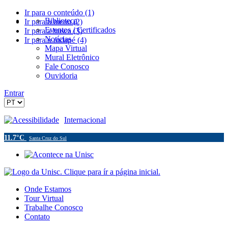
Ir para o conteúdo (1)
Biblioteca
Ir para o menu (2)
Eventos / Certificados
Ir para a busca (3)
Notícias
Ir para o rodapé (4)
Mapa Virtual
Mural Eletrônico
Fale Conosco
Ouvidoria
Entrar
Acessibilidade
Internacional
11.7°C
Santa Cruz do Sul
Onde Estamos
Tour Virtual
Trabalhe Conosco
Contato