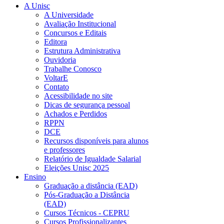
A Unisc
A Universidade
Avaliação Institucional
Concursos e Editais
Editora
Estrutura Administrativa
Ouvidoria
Trabalhe Conosco
VoltarE
Contato
Acessibilidade no site
Dicas de segurança pessoal
Achados e Perdidos
RPPN
DCE
Recursos disponíveis para alunos
e professores
Relatório de Igualdade Salarial
Eleições Unisc 2025
Ensino
Graduação a distância (EAD)
Pós-Graduação a Distância
(EAD)
Cursos Técnicos - CEPRU
Cursos Profissionalizantes