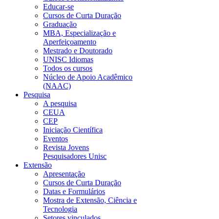
Educar-se
Cursos de Curta Duração
Graduação
MBA, Especialização e
Aperfeiçoamento
Mestrado e Doutorado
UNISC Idiomas
Todos os cursos
Núcleo de Apoio Acadêmico
(NAAC)
Pesquisa
A pesquisa
CEUA
CEP
Iniciação Científica
Eventos
Revista Jovens
Pesquisadores Unisc
Extensão
Apresentação
Cursos de Curta Duração
Datas e Formulários
Mostra de Extensão, Ciência e
Tecnologia
Setores vinculados