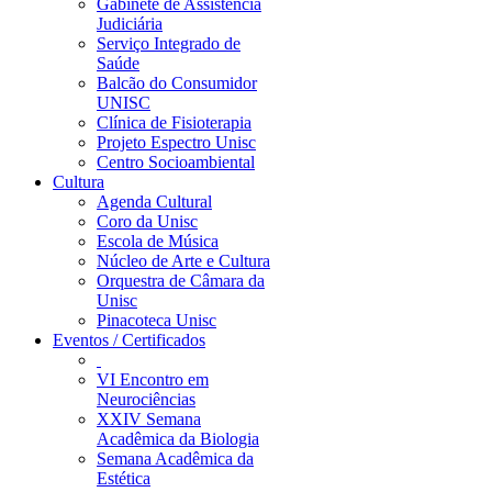
Gabinete de Assistência
Judiciária
Serviço Integrado de
Saúde
Balcão do Consumidor
UNISC
Clínica de Fisioterapia
Projeto Espectro Unisc
Centro Socioambiental
Cultura
Agenda Cultural
Coro da Unisc
Escola de Música
Núcleo de Arte e Cultura
Orquestra de Câmara da
Unisc
Pinacoteca Unisc
Eventos / Certificados
VI Encontro em
Neurociências
XXIV Semana
Acadêmica da Biologia
Semana Acadêmica da
Estética