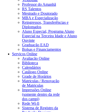
Professor do Amanhã
RS Talentos
Mestrado e Doutorado
MBA e Especialização
Reingressos, Transferências e
Diplomados
Aluno Especial, Programa Aluno
Especial na Terceira Idade e Aluno
Ouvinte
Graduação EAD
Bolsas e Financiamentos
Serviços Online
Avaliação Online
Biblioteca
Calendários
Catálogo Online
Grade de Horários
Matriculas / Renovação
de Matriculas
Impressões Online
(somente dentro da rede
dos campi)
Rede Wi-fi
Sistema de Registro da