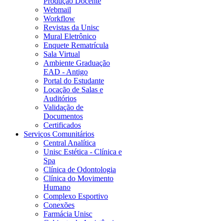
Produção Docente
Webmail
Workflow
Revistas da Unisc
Mural Eletrônico
Enquete Rematrícula
Sala Virtual
Ambiente Graduação
EAD - Antigo
Portal do Estudante
Locação de Salas e
Auditórios
Validação de
Documentos
Certificados
Serviços Comunitários
Central Analítica
Unisc Estética - Clínica e
Spa
Clínica de Odontologia
Clínica do Movimento
Humano
Complexo Esportivo
Conexões
Farmácia Unisc