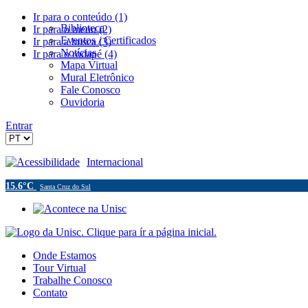
Ir para o conteúdo (1)
Biblioteca
Ir para o menu (2)
Eventos / Certificados
Ir para a busca (3)
Notícias
Ir para o rodapé (4)
Mapa Virtual
Mural Eletrônico
Fale Conosco
Ouvidoria
Entrar
Acessibilidade
Internacional
15.6°C
Santa Cruz do Sul
Onde Estamos
Tour Virtual
Trabalhe Conosco
Contato