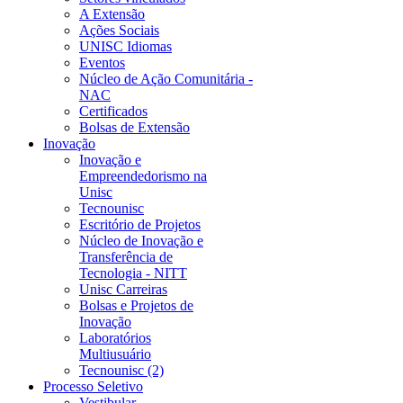
A Extensão
Ações Sociais
UNISC Idiomas
Eventos
Núcleo de Ação Comunitária -
NAC
Certificados
Bolsas de Extensão
Inovação
Inovação e
Empreendedorismo na
Unisc
Tecnounisc
Escritório de Projetos
Núcleo de Inovação e
Transferência de
Tecnologia - NITT
Unisc Carreiras
Bolsas e Projetos de
Inovação
Laboratórios
Multiusuário
Tecnounisc (2)
Processo Seletivo
Vestibular