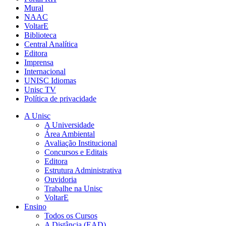
Mural
NAAC
VoltarE
Biblioteca
Central Analítica
Editora
Imprensa
Internacional
UNISC Idiomas
Unisc TV
Política de privacidade
A Unisc
A Universidade
Área Ambiental
Avaliação Institucional
Concursos e Editais
Editora
Estrutura Administrativa
Ouvidoria
Trabalhe na Unisc
VoltarE
Ensino
Todos os Cursos
A Distância (EAD)