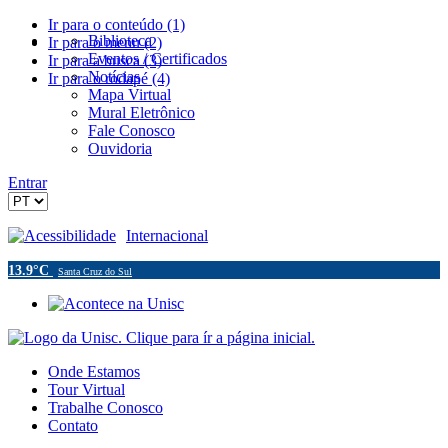
Ir para o conteúdo (1)
Biblioteca
Ir para o menu (2)
Eventos / Certificados
Ir para a busca (3)
Notícias
Ir para o rodapé (4)
Mapa Virtual
Mural Eletrônico
Fale Conosco
Ouvidoria
Entrar
Acessibilidade
Internacional
13.9°C
Santa Cruz do Sul
Onde Estamos
Tour Virtual
Trabalhe Conosco
Contato