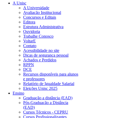
A Unisc
A Universidade
Avaliação Institucional
Concursos e Editais
Editora
Estrutura Administrativa
Ouvidoria
Trabalhe Conosco
VoltarE
Contato
Acessibilidade no site
Dicas de segurança pessoal
Achados e Perdidos
RPPN
DCE
Recursos disponíveis para alunos
e professores
Relatório de Igualdade Salarial
Eleições Unisc 2025
Ensino
Graduação a distância (EAD)
Pós-Graduação a Distância
(EAD)
Cursos Técnicos - CEPRU
Cursos Profissionalizantes