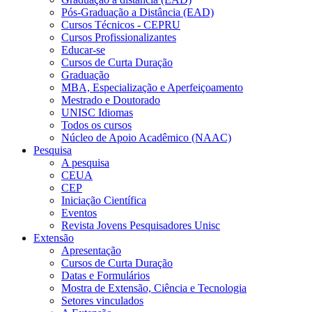
Pós-Graduação a Distância (EAD)
Cursos Técnicos - CEPRU
Cursos Profissionalizantes
Educar-se
Cursos de Curta Duração
Graduação
MBA, Especialização e Aperfeiçoamento
Mestrado e Doutorado
UNISC Idiomas
Todos os cursos
Núcleo de Apoio Acadêmico (NAAC)
Pesquisa
A pesquisa
CEUA
CEP
Iniciação Científica
Eventos
Revista Jovens Pesquisadores Unisc
Extensão
Apresentação
Cursos de Curta Duração
Datas e Formulários
Mostra de Extensão, Ciência e Tecnologia
Setores vinculados