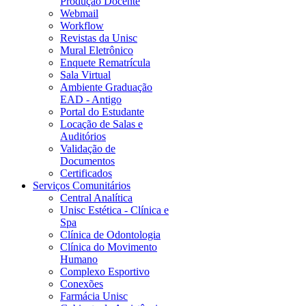
Produção Docente
Webmail
Workflow
Revistas da Unisc
Mural Eletrônico
Enquete Rematrícula
Sala Virtual
Ambiente Graduação
EAD - Antigo
Portal do Estudante
Locação de Salas e
Auditórios
Validação de
Documentos
Certificados
Serviços Comunitários
Central Analítica
Unisc Estética - Clínica e
Spa
Clínica de Odontologia
Clínica do Movimento
Humano
Complexo Esportivo
Conexões
Farmácia Unisc