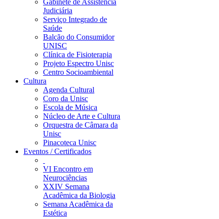
Gabinete de Assistência
Judiciária
Serviço Integrado de
Saúde
Balcão do Consumidor
UNISC
Clínica de Fisioterapia
Projeto Espectro Unisc
Centro Socioambiental
Cultura
Agenda Cultural
Coro da Unisc
Escola de Música
Núcleo de Arte e Cultura
Orquestra de Câmara da
Unisc
Pinacoteca Unisc
Eventos / Certificados
VI Encontro em
Neurociências
XXIV Semana
Acadêmica da Biologia
Semana Acadêmica da
Estética