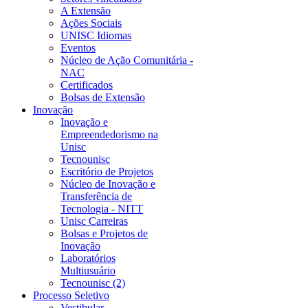
A Extensão
Ações Sociais
UNISC Idiomas
Eventos
Núcleo de Ação Comunitária -
NAC
Certificados
Bolsas de Extensão
Inovação
Inovação e
Empreendedorismo na
Unisc
Tecnounisc
Escritório de Projetos
Núcleo de Inovação e
Transferência de
Tecnologia - NITT
Unisc Carreiras
Bolsas e Projetos de
Inovação
Laboratórios
Multiusuário
Tecnounisc (2)
Processo Seletivo
Vestibular