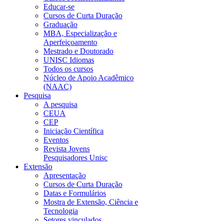
Educar-se
Cursos de Curta Duração
Graduação
MBA, Especialização e
Aperfeiçoamento
Mestrado e Doutorado
UNISC Idiomas
Todos os cursos
Núcleo de Apoio Acadêmico
(NAAC)
Pesquisa
A pesquisa
CEUA
CEP
Iniciação Científica
Eventos
Revista Jovens
Pesquisadores Unisc
Extensão
Apresentação
Cursos de Curta Duração
Datas e Formulários
Mostra de Extensão, Ciência e
Tecnologia
Setores vinculados