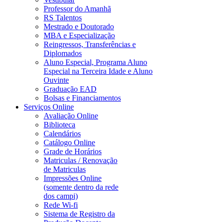
Professor do Amanhã
RS Talentos
Mestrado e Doutorado
MBA e Especialização
Reingressos, Transferências e
Diplomados
Aluno Especial, Programa Aluno
Especial na Terceira Idade e Aluno
Ouvinte
Graduação EAD
Bolsas e Financiamentos
Serviços Online
Avaliação Online
Biblioteca
Calendários
Catálogo Online
Grade de Horários
Matriculas / Renovação
de Matriculas
Impressões Online
(somente dentro da rede
dos campi)
Rede Wi-fi
Sistema de Registro da