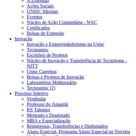
A Extensão
Ações Sociais
UNISC Idiomas
Eventos
Núcleo de Ação Comunitária - NAC
Certificados
Bolsas de Extensão
Inovação
Inovação e Empreendedorismo na Unisc
Tecnounisc
Escritório de Projetos
Núcleo de Inovação e Transferência de Tecnologia -
NITT
Unisc Carreiras
Bolsas e Projetos de Inovação
Laboratórios Multiusuário
Tecnounisc (2)
Processo Seletivo
Vestibular
Professor do Amanhã
RS Talentos
Mestrado e Doutorado
MBA e Especialização
Reingressos, Transferências e Diplomados
Aluno Especial, Programa Aluno Especial na Terceira