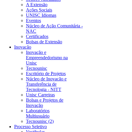
A Extensão
Ações Sociais
UNISC Idiomas
Eventos
Núcleo de Ação Comunitária -
NAC
Certificados
Bolsas de Extensão
Inovação
Inovação e
Empreendedorismo na
Unisc
Tecnounisc
Escritório de Projetos
Núcleo de Inovação e
Transferência de
Tecnologia - NITT
Unisc Carreiras
Bolsas e Projetos de
Inovação
Laboratórios
Multiusuário
Tecnounisc (2)
Processo Seletivo
Vestibular