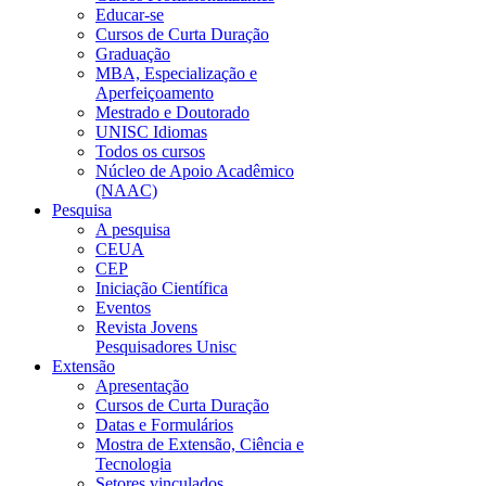
Educar-se
Cursos de Curta Duração
Graduação
MBA, Especialização e
Aperfeiçoamento
Mestrado e Doutorado
UNISC Idiomas
Todos os cursos
Núcleo de Apoio Acadêmico
(NAAC)
Pesquisa
A pesquisa
CEUA
CEP
Iniciação Científica
Eventos
Revista Jovens
Pesquisadores Unisc
Extensão
Apresentação
Cursos de Curta Duração
Datas e Formulários
Mostra de Extensão, Ciência e
Tecnologia
Setores vinculados