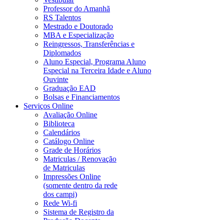
Professor do Amanhã
RS Talentos
Mestrado e Doutorado
MBA e Especialização
Reingressos, Transferências e
Diplomados
Aluno Especial, Programa Aluno
Especial na Terceira Idade e Aluno
Ouvinte
Graduação EAD
Bolsas e Financiamentos
Serviços Online
Avaliação Online
Biblioteca
Calendários
Catálogo Online
Grade de Horários
Matriculas / Renovação
de Matriculas
Impressões Online
(somente dentro da rede
dos campi)
Rede Wi-fi
Sistema de Registro da