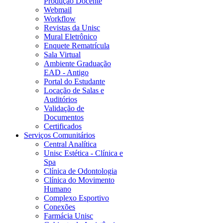
Produção Docente
Webmail
Workflow
Revistas da Unisc
Mural Eletrônico
Enquete Rematrícula
Sala Virtual
Ambiente Graduação
EAD - Antigo
Portal do Estudante
Locação de Salas e
Auditórios
Validação de
Documentos
Certificados
Serviços Comunitários
Central Analítica
Unisc Estética - Clínica e
Spa
Clínica de Odontologia
Clínica do Movimento
Humano
Complexo Esportivo
Conexões
Farmácia Unisc