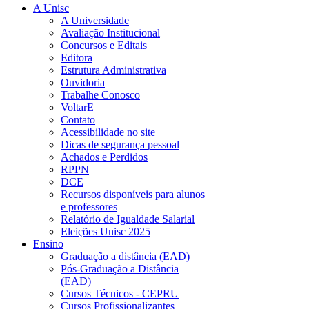
A Unisc
A Universidade
Avaliação Institucional
Concursos e Editais
Editora
Estrutura Administrativa
Ouvidoria
Trabalhe Conosco
VoltarE
Contato
Acessibilidade no site
Dicas de segurança pessoal
Achados e Perdidos
RPPN
DCE
Recursos disponíveis para alunos
e professores
Relatório de Igualdade Salarial
Eleições Unisc 2025
Ensino
Graduação a distância (EAD)
Pós-Graduação a Distância
(EAD)
Cursos Técnicos - CEPRU
Cursos Profissionalizantes