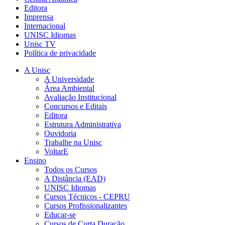
Editora
Imprensa
Internacional
UNISC Idiomas
Unisc TV
Política de privacidade
A Unisc
A Universidade
Área Ambiental
Avaliação Institucional
Concursos e Editais
Editora
Estrutura Administrativa
Ouvidoria
Trabalhe na Unisc
VoltarE
Ensino
Todos os Cursos
A Distância (EAD)
UNISC Idiomas
Cursos Técnicos - CEPRU
Cursos Profissionalizantes
Educar-se
Cursos de Curta Duração