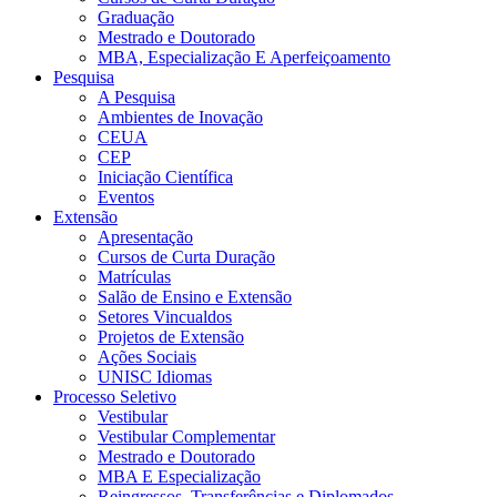
Graduação
Mestrado e Doutorado
MBA, Especialização E Aperfeiçoamento
Pesquisa
A Pesquisa
Ambientes de Inovação
CEUA
CEP
Iniciação Científica
Eventos
Extensão
Apresentação
Cursos de Curta Duração
Matrículas
Salão de Ensino e Extensão
Setores Vincualdos
Projetos de Extensão
Ações Sociais
UNISC Idiomas
Processo Seletivo
Vestibular
Vestibular Complementar
Mestrado e Doutorado
MBA E Especialização
Reingressos, Transferências e Diplomados