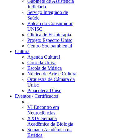
Gabinete de Assistência
Judiciária
Serviço Integrado de
Saúde
Balcão do Consumidor
UNISC
Clínica de Fisioterapia
Projeto Espectro Unisc
Centro Socioambiental
Cultura
Agenda Cultural
Coro da Unisc
Escola de Música
Núcleo de Arte e Cultura
Orquestra de Câmara da
Unisc
Pinacoteca Unisc
Eventos / Certificados
VI Encontro em
Neurociências
XXIV Semana
Acadêmica da Biologia
Semana Acadêmica da
Estética