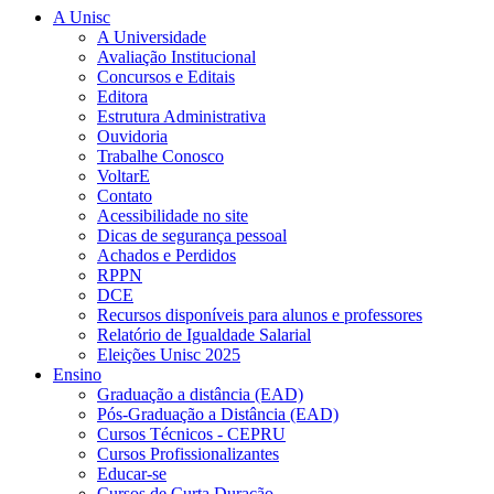
A Unisc
A Universidade
Avaliação Institucional
Concursos e Editais
Editora
Estrutura Administrativa
Ouvidoria
Trabalhe Conosco
VoltarE
Contato
Acessibilidade no site
Dicas de segurança pessoal
Achados e Perdidos
RPPN
DCE
Recursos disponíveis para alunos e professores
Relatório de Igualdade Salarial
Eleições Unisc 2025
Ensino
Graduação a distância (EAD)
Pós-Graduação a Distância (EAD)
Cursos Técnicos - CEPRU
Cursos Profissionalizantes
Educar-se
Cursos de Curta Duração