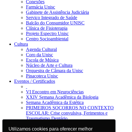
Conexões
Farmácia Unisc
Gabinete de Assistência Judiciária
Serviço Integrado de Saúde
Balcão do Consumidor UNISC
Clínica de Fisioterapia
Projeto Espectro Unisc
Centro Socioambiental
Cultura
Agenda Cultural
Coro da Unisc
Escola de Música
Núcleo de Arte e Cultura
Orquestra de Câmara da Unisc
Pinacoteca Unisc
Eventos / Certificados
VI Encontro em Neurociências
XXIV Semana Acadêmica da Biologia
Semana Acadêmica da Estética
PRIMEIROS SOCORROS NO CONTEXTO
ESCOLAR: Crise convulsiva, Ferimentos e
Traumatismo Dentário
Notícias
Utilizamos cookies para oferecer melhor
Utilizamos cookies para oferecer melhor
Jornal da Unisc