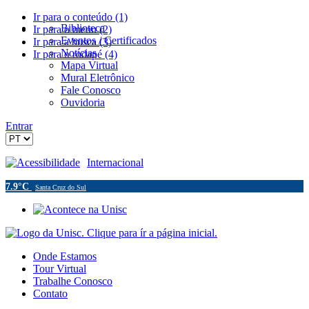
Ir para o conteúdo (1)
Biblioteca
Ir para o menu (2)
Eventos / Certificados
Ir para a busca (3)
Notícias
Ir para o rodapé (4)
Mapa Virtual
Mural Eletrônico
Fale Conosco
Ouvidoria
Entrar
Acessibilidade
Internacional
7.9°C
Santa Cruz do Sul
Onde Estamos
Tour Virtual
Trabalhe Conosco
Contato