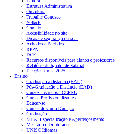
Editora
Estrutura Administrativa
Ouvidoria
Trabalhe Conosco
VoltarE
Contato
Acessibilidade no site
Dicas de segurança pessoal
Achados e Perdidos
RPPN
DCE
Recursos disponíveis para alunos e professores
Relatório de Igualdade Salarial
Eleições Unisc 2025
Ensino
Graduação a distância (EAD)
Pós-Graduação a Distância (EAD)
Cursos Técnicos - CEPRU
Cursos Profissionalizantes
Educar-se
Cursos de Curta Duração
Graduação
MBA, Especialização e Aperfeiçoamento
Mestrado e Doutorado
UNISC Idiomas