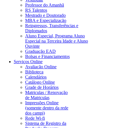
Professor do Amanhã
RS Talentos
Mestrado e Doutorado
MBA e Especialização
Reingressos, Transferências e
Diplomados
Aluno Especial, Programa Aluno
Especial na Terceira Idade e Aluno
Ouvinte
Graduação EAD
Bolsas e Financiamentos
Serviços Online
Avaliação Online
Biblioteca
Calendários
Catálogo Online
Grade de Horários
Matriculas / Renovação
de Matriculas
Impressões Online
(somente dentro da rede
dos campi)
Rede Wi-fi
Sistema de Registro da