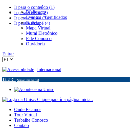
Ir para o conteúdo (1)
Biblioteca
Ir para o menu (2)
Eventos / Certificados
Ir para a busca (3)
Notícias
Ir para o rodapé (4)
Mapa Virtual
Mural Eletrônico
Fale Conosco
Ouvidoria
Entrar
Acessibilidade
Internacional
12.2°C
Santa Cruz do Sul
Onde Estamos
Tour Virtual
Trabalhe Conosco
Contato