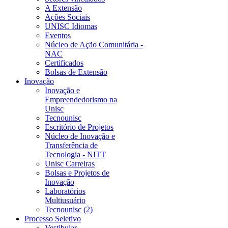
A Extensão
Ações Sociais
UNISC Idiomas
Eventos
Núcleo de Ação Comunitária -
NAC
Certificados
Bolsas de Extensão
Inovação
Inovação e
Empreendedorismo na
Unisc
Tecnounisc
Escritório de Projetos
Núcleo de Inovação e
Transferência de
Tecnologia - NITT
Unisc Carreiras
Bolsas e Projetos de
Inovação
Laboratórios
Multiusuário
Tecnounisc (2)
Processo Seletivo
Vestibular