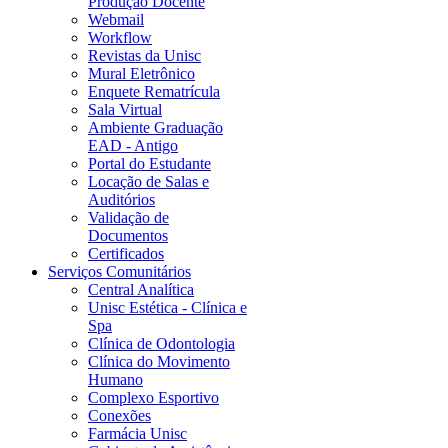
Produção Docente
Webmail
Workflow
Revistas da Unisc
Mural Eletrônico
Enquete Rematrícula
Sala Virtual
Ambiente Graduação
EAD - Antigo
Portal do Estudante
Locação de Salas e
Auditórios
Validação de
Documentos
Certificados
Serviços Comunitários
Central Analítica
Unisc Estética - Clínica e
Spa
Clínica de Odontologia
Clínica do Movimento
Humano
Complexo Esportivo
Conexões
Farmácia Unisc