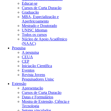
Educar-se
Cursos de Curta Duração
Graduação
MBA, Especialização e
Aperfeiçoamento
Mestrado e Doutorado
UNISC Idiomas
Todos os cursos
Núcleo de Apoio Acadêmico
(NAAC)
Pesquisa
A pesquisa
CEUA
CEP
Iniciação Científica
Eventos
Revista Jovens
Pesquisadores Unisc
Extensão
Apresentação
Cursos de Curta Duração
Datas e Formulários
Mostra de Extensão, Ciência e
Tecnologia
Setores vinculados