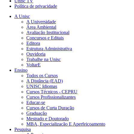
Unisc TV
Política de privacidade
A Unisc
A Universidade
Área Ambiental
Avaliação Institucional
Concursos e Editais
Editora
Estrutura Administrativa
Ouvidoria
Trabalhe na Unisc
VoltarE
Ensino
Todos os Cursos
A Distância (EAD)
UNISC Idiomas
Cursos Técnicos - CEPRU
Cursos Profissionalizantes
Educar-se
Cursos de Curta Duração
Graduação
Mestrado e Doutorado
MBA, Especialização E Aperfeiçoamento
Pesquisa