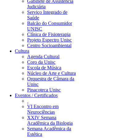
Gabinete de Assistência
Judiciária
Serviço Integrado de
Saúde
Balcão do Consumidor
UNISC
Clínica de Fisioterapia
Projeto Espectro Unisc
Centro Socioambiental
Cultura
Agenda Cultural
Coro da Unisc
Escola de Música
Núcleo de Arte e Cultura
Orquestra de Câmara da
Unisc
Pinacoteca Unisc
Eventos / Certificados
VI Encontro em
Neurociências
XXIV Semana
Acadêmica da Biologia
Semana Acadêmica da
Estética