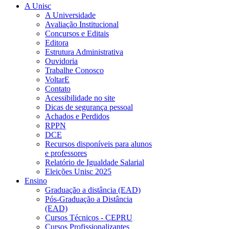
A Unisc
A Universidade
Avaliação Institucional
Concursos e Editais
Editora
Estrutura Administrativa
Ouvidoria
Trabalhe Conosco
VoltarE
Contato
Acessibilidade no site
Dicas de segurança pessoal
Achados e Perdidos
RPPN
DCE
Recursos disponíveis para alunos
e professores
Relatório de Igualdade Salarial
Eleições Unisc 2025
Ensino
Graduação a distância (EAD)
Pós-Graduação a Distância
(EAD)
Cursos Técnicos - CEPRU
Cursos Profissionalizantes