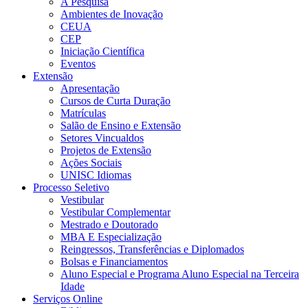
A Pesquisa
Ambientes de Inovação
CEUA
CEP
Iniciação Científica
Eventos
Extensão
Apresentação
Cursos de Curta Duração
Matrículas
Salão de Ensino e Extensão
Setores Vincualdos
Projetos de Extensão
Ações Sociais
UNISC Idiomas
Processo Seletivo
Vestibular
Vestibular Complementar
Mestrado e Doutorado
MBA E Especialização
Reingressos, Transferências e Diplomados
Bolsas e Financiamentos
Aluno Especial e Programa Aluno Especial na Terceira
Idade
Serviços Online