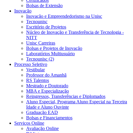
Certificados
Bolsas de Extensão
Inovação
Inovação e Empreendedorismo na Unisc
Tecnounisc
Escritório de Projetos
Núcleo de Inovação e Transferência de Tecnologia -
NITT
Unisc Carreiras
Bolsas e Projetos de Inovação
Laboratórios Multiusuário
Tecnounisc (2)
Processo Seletivo
Vestibular
Professor do Amanhã
RS Talentos
Mestrado e Doutorado
MBA e Especialização
Reingressos, Transferências e Diplomados
Aluno Especial, Programa Aluno Especial na Terceira
Idade e Aluno Ouvinte
Graduação EAD
Bolsas e Financiamentos
Serviços Online
Avaliação Online