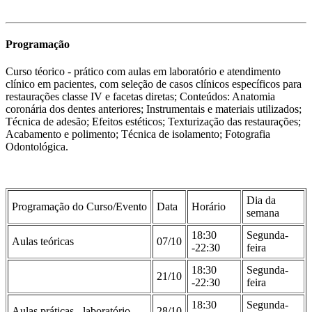
Programação
Curso téorico - prático com aulas em laboratório e atendimento
clínico em pacientes, com seleção de casos clínicos específicos para
restaurações classe IV e facetas diretas; Conteúdos: Anatomia
coronária dos dentes anteriores; Instrumentais e materiais utilizados;
Técnica de adesão; Efeitos estéticos; Texturização das restaurações;
Acabamento e polimento; Técnica de isolamento; Fotografia
Odontológica.
Dia da
Programação do Curso/Evento
Data
Horário
semana
18:30
Segunda-
Aulas teóricas
07/10
-22:30
feira
18:30
Segunda-
21/10
-22:30
feira
18:30
Segunda-
Aulas práticas - laboratório
28/10