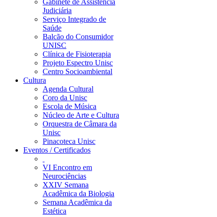
Gabinete de Assistência
Judiciária
Serviço Integrado de
Saúde
Balcão do Consumidor
UNISC
Clínica de Fisioterapia
Projeto Espectro Unisc
Centro Socioambiental
Cultura
Agenda Cultural
Coro da Unisc
Escola de Música
Núcleo de Arte e Cultura
Orquestra de Câmara da
Unisc
Pinacoteca Unisc
Eventos / Certificados
VI Encontro em
Neurociências
XXIV Semana
Acadêmica da Biologia
Semana Acadêmica da
Estética