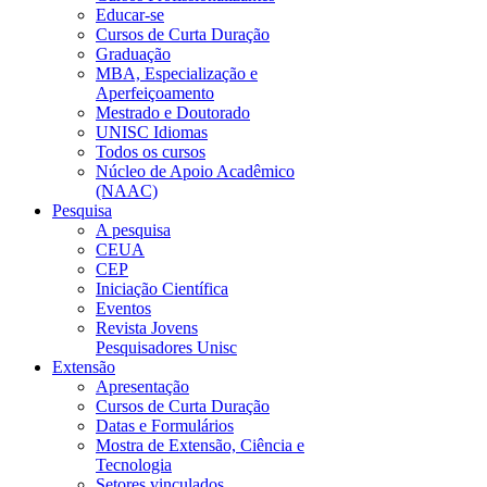
Educar-se
Cursos de Curta Duração
Graduação
MBA, Especialização e
Aperfeiçoamento
Mestrado e Doutorado
UNISC Idiomas
Todos os cursos
Núcleo de Apoio Acadêmico
(NAAC)
Pesquisa
A pesquisa
CEUA
CEP
Iniciação Científica
Eventos
Revista Jovens
Pesquisadores Unisc
Extensão
Apresentação
Cursos de Curta Duração
Datas e Formulários
Mostra de Extensão, Ciência e
Tecnologia
Setores vinculados