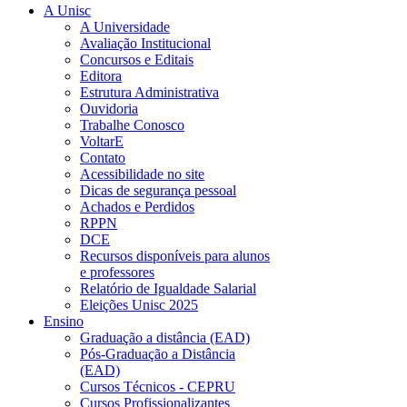
A Unisc
A Universidade
Avaliação Institucional
Concursos e Editais
Editora
Estrutura Administrativa
Ouvidoria
Trabalhe Conosco
VoltarE
Contato
Acessibilidade no site
Dicas de segurança pessoal
Achados e Perdidos
RPPN
DCE
Recursos disponíveis para alunos
e professores
Relatório de Igualdade Salarial
Eleições Unisc 2025
Ensino
Graduação a distância (EAD)
Pós-Graduação a Distância
(EAD)
Cursos Técnicos - CEPRU
Cursos Profissionalizantes