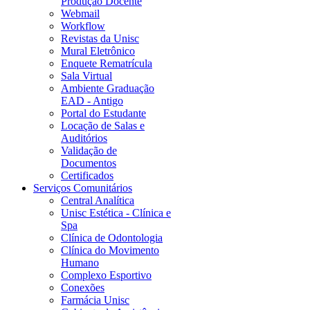
Produção Docente
Webmail
Workflow
Revistas da Unisc
Mural Eletrônico
Enquete Rematrícula
Sala Virtual
Ambiente Graduação
EAD - Antigo
Portal do Estudante
Locação de Salas e
Auditórios
Validação de
Documentos
Certificados
Serviços Comunitários
Central Analítica
Unisc Estética - Clínica e
Spa
Clínica de Odontologia
Clínica do Movimento
Humano
Complexo Esportivo
Conexões
Farmácia Unisc