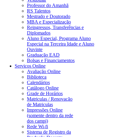
Professor do Amanhã
RS Talentos
Mestrado e Doutorado
MBA e Especialização
Reingressos, Transferências e
Diplomados
Aluno Especial, Programa Aluno
Especial na Terceira Idade e Aluno
Ouvinte
Graduação EAD
Bolsas e Financiamentos
Serviços Online
Avaliação Online
Biblioteca
Calendários
Catálogo Online
Grade de Horários
Matriculas / Renovação
de Matriculas
Impressões Online
(somente dentro da rede
dos campi)
Rede Wi-fi
Sistema de Registro da