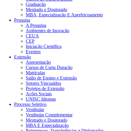
Graduação
Mestrado e Doutorado
MBA, Especialização E Aperfeiçoamento
Pesquisa
A Pesquisa
Ambientes de Inovação
CEUA
CEP
Iniciação Científica
Eventos
Extensão
Apresentação
Cursos de Curta Duração
Matrículas
Salão de Ensino e Extensão
Setores Vincualdos
Projetos de Extensão
Ações Sociais
UNISC Idiomas
Processo Seletivo
Vestibular
Vestibular Complementar
Mestrado e Doutorado
MBA E Especialização
Reingressos, Transferências e Diplomados