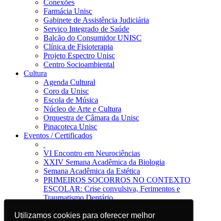
Conexões
Farmácia Unisc
Gabinete de Assistência Judiciária
Serviço Integrado de Saúde
Balcão do Consumidor UNISC
Clínica de Fisioterapia
Projeto Espectro Unisc
Centro Socioambiental
Cultura
Agenda Cultural
Coro da Unisc
Escola de Música
Núcleo de Arte e Cultura
Orquestra de Câmara da Unisc
Pinacoteca Unisc
Eventos / Certificados
VI Encontro em Neurociências
XXIV Semana Acadêmica da Biologia
Semana Acadêmica da Estética
PRIMEIROS SOCORROS NO CONTEXTO
ESCOLAR: Crise convulsiva, Ferimentos e
Traumatismo Dentário
Notícias
Utilizamos cookies para oferecer melhor
Utilizamos cookies para oferecer melhor
Jornal da Unisc