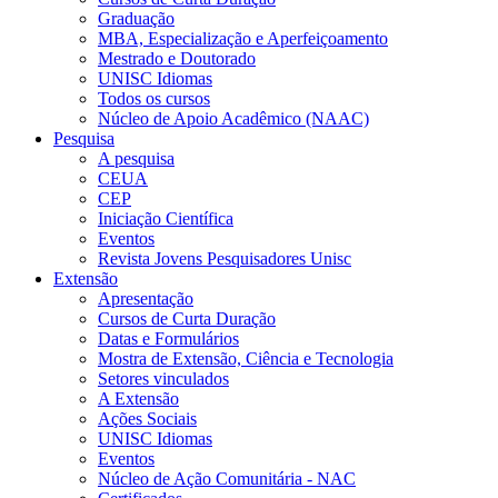
Graduação
MBA, Especialização e Aperfeiçoamento
Mestrado e Doutorado
UNISC Idiomas
Todos os cursos
Núcleo de Apoio Acadêmico (NAAC)
Pesquisa
A pesquisa
CEUA
CEP
Iniciação Científica
Eventos
Revista Jovens Pesquisadores Unisc
Extensão
Apresentação
Cursos de Curta Duração
Datas e Formulários
Mostra de Extensão, Ciência e Tecnologia
Setores vinculados
A Extensão
Ações Sociais
UNISC Idiomas
Eventos
Núcleo de Ação Comunitária - NAC