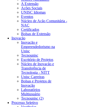
A Extensão
Ações Sociais
UNISC Idiomas
Eventos
Núcleo de Ação Comunitária -
NAC
Certificados
Bolsas de Extensão
Inovação
Inovação e
Empreendedorismo na
Unisc
Tecnounisc
Escritório de Projetos
Núcleo de Inovação e
Transferência de
Tecnologia - NITT
Unisc Carreiras
Bolsas e Projetos de
Inovação
Laboratórios
Multiusuário
Tecnounisc (2)
Processo Seletivo
Vestibular