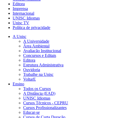
Editora
Imprensa
Internacional
UNISC Idiomas
Unisc TV
Política de privacidade
A Unisc
A Universidade
Área Ambiental
Avaliação Institucional
Concursos e Editais
Editora
Estrutura Administrativa
Ouvidoria
Trabalhe na Unisc
VoltarE
Ensino
Todos os Cursos
A Distância (EAD)
UNISC Idiomas
Cursos Técnicos - CEPRU
Cursos Profissionalizantes
Educar-se
Cursos de Curta Duração