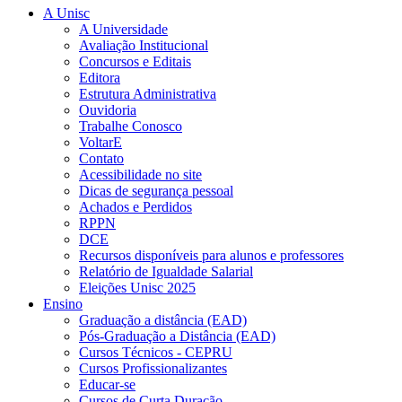
A Unisc
A Universidade
Avaliação Institucional
Concursos e Editais
Editora
Estrutura Administrativa
Ouvidoria
Trabalhe Conosco
VoltarE
Contato
Acessibilidade no site
Dicas de segurança pessoal
Achados e Perdidos
RPPN
DCE
Recursos disponíveis para alunos e professores
Relatório de Igualdade Salarial
Eleições Unisc 2025
Ensino
Graduação a distância (EAD)
Pós-Graduação a Distância (EAD)
Cursos Técnicos - CEPRU
Cursos Profissionalizantes
Educar-se
Cursos de Curta Duração