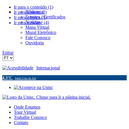
Ir para o conteúdo (1)
Biblioteca
Ir para o menu (2)
Eventos / Certificados
Ir para a busca (3)
Notícias
Ir para o rodapé (4)
Mapa Virtual
Mural Eletrônico
Fale Conosco
Ouvidoria
Entrar
Acessibilidade
Internacional
4.3°C
Santa Cruz do Sul
Onde Estamos
Tour Virtual
Trabalhe Conosco
Contato